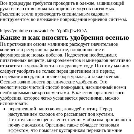
Все процедуры требуется проводить в одежде, защищающей
руки и тело от возможных порезов и укусов насекомых.
Рыхление земли производить специальным садовым
инструментом во избежание повреждения корневой системы.
https://youtube.com/watch?v=Ypb0kj1wROA
Какие и как вносить удобрения осенью
На протяжении сезона малинник расходует значительное
количество ресурсов на развитие, плодоношение и
формирование новых побегов. Недостаток необходимых
питательных веществ, микроэлементов и минералов негативно
отразится на урожайности в следующем году. Поэтому малину
следует удобрять не только перед цветением и в период
созревания ягод, но и после сбора урожая, а также осенью.
Осенью важно внести органические удобрения. Это
экологически чистый способ подкормки, насыщенный всеми
необходимыми микроэлементами. В качестве органического
удобрения, которое легко усваивается растениями, можно
использовать:
перепревший навоз коров, лошадей и птиц. Перед
наступлением холодов его рассыпают под кустами.
Питательные вещества естественным образом проникают в
почву с дождями. Органика также обладает тепловым
эффектом, что помогает кустарникам пережить зимние