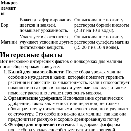
Микроэ
лемент
ы
Важен для формирования
Опрыскивание по листу
Бор
цветков и завязей,
раствором борной кислоты
повышает урожайность.
(2-3 г на 10 л воды).
Участвует в фотосинтезе,
Опрыскивание по листу
Магний
улучшает усвоение других
раствором сульфата магния
питательных веществ.
(15-20 г на 10 л воды).
Интересные факты
Вот несколько интересных фактов о подкормках для малины
после сбора урожая в августе:
Калий для зимостойкости
: После сбора урожая малина
особенно нуждается в калии, который помогает укрепить
растения и повысить их зимостойкость. Калий способствует
накоплению сахаров в плодах и улучшает их вкус, а также
помогает растению лучше переносить морозы.
Органические удобрения
: Использование органических
удобрений, таких как компост или перегной, не только
обогащает почву питательными веществами, но и улучшает
ее структуру. Это особенно важно для малины, так как она
предпочитает рыхлую и хорошо дренированную почву.
Фосфор для корневой системы
: Подкормка фосфором
после сбора урожая способствует развитию корневой