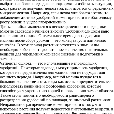
выбрать наиболее подходящие подкормки и избежать ситуации,
когда растения получают недостаток или избыток определенных
микроэлементов. Например, если почва уже богата азотом, то
добавление азотных удобрений может привести к избыточному
росту зелени в ущерб плодоношению.
Третья ошибка заключается в несвоевременности подкормки.
Многие садоводы начинают вносить удобрения слишком рано
или слишком поздно. Оптимальное время для подкормки
малины после сбора урожая — это конец августа или начало
сентября. В этот период растения готовятся к зиме, и им
необходимо обеспечить достаточное количество питательных
веществ для укрепления корневой системы и подготовки к
зимовке.
Четвертая ошибка — это использование неподходящих
удобрений. Некоторые садоводы могут применять удобрения,
которые не предназначены для малины или не подходят для
осеннего периода. Например, весной малина нуждается в
большом количестве азота, тогда как осенью предпочтительнее
использовать калийные и фосфорные удобрения, которые
способствуют укреплению корней и повышению зимостойкости.
Также стоит помнить о необходимости равномерного
распределения удобрений по площади, занимаемой растениями.
Неправильное распределение может привести к тому, что
некоторые растения получат недостаток питательных веществ, в
то время как другие будут перегружены. Рекомендуется вносить