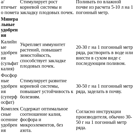
а/
Стимулирует рост
Поливать по влажной
птичьег
корневой системы и
почве из расчета 5-10 л на 1
о помета
закладку плодовых почек.
погонный метр.
Минера
льные
удобрен
ия
Калийн
Укрепляет иммунитет
ые
20-30 г на 1 погонный метр
растений, повышает
удобрен
ряда, растворить в воде или
зимостойкость,
ия
внести в сухом виде с
способствует закладке
(сульфат
последующим поливом.
плодовых почек.
калия)
Фосфор
ные
Стимулирует развитие
удобрен
корневой системы,
30-50 г на 1 погонный метр
ия
повышает устойчивость к
ряда, заделать в почву.
(суперф
болезням.
осфат)
Комплек
Содержат оптимальное
Согласно инструкции
сные
соотношение калия,
производителя, обычно 30-
осенние
фосфора и
50 г на 1 погонный метр
удобрен
микроэлементов, без
ряда.
ия
азота.