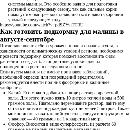
системы малины. Это особенно важно для подготовки
растений к следующему сезону, так как сильные корни
помогут им быстрее восстанавливаться и давать хороший
урожай в следующем году.
https://youtube.com/watch?v=pdSZYvjTC3U
Как готовить подкормку для малины в
августе-сентябре
После завершения сбора урожая в июле и начале августа, в
зависимости от климатических условий региона, необходимо
провести подкормку, которая поможет восстановить силы
растений и создаст благоприятные условия для их
полноценного роста в следующем сезоне.
Если кусты малины не имеют признаков заболеваний,
необычной окраски или повреждений вредителями,
рекомендуется внести под них фосфорные и калийные
удобрения:
Калий. Его можно добавить в виде раствора древесной
золы. Для этого нужно взять 10 литров теплой воды и 500
граммов золы. Тщательно перемешайте раствор, дайте ему
остыть и внесите под каждый куст не менее 5 литров. Также
можно использовать калийную соль, следуя инструкциям на
упаковке — 40 граммов на 1 квадратный метр.
Фосфор. Вносится в виде суперфосфата, из расчета 60
граммов на каждый квадратный метр малины.