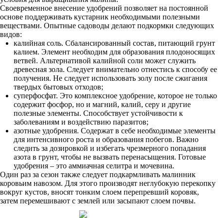
Своевременное внесение удобрений позволяет на постоянной
основе поддерживать кустарник необходимыми полезными
веществами. Опытные садоводы делают подкормки следующих
видов:
калийная соль. Сбалансированный состав, питающий грунт
калием. Элемент необходим для образования плодоносящих
ветвей. Альтернативой калийной соли может служить
древесная зола. Следует внимательно отнестись к способу ее
получения. Не следует использовать золу после сжигания
твердых бытовых отходов;
суперфосфат. Это комплексное удобрение, которое не только
содержит фосфор, но и магний, калий, серу и другие
полезные элементы. Способствует устойчивости к
заболеваниям и воздействию паразитов;
азотные удобрения. Содержат в себе необходимые элементы
для интенсивного роста и образования побегов. Важно
следить за дозировкой и избегать чрезмерного попадания
азота в грунт, чтобы не вызвать перенасыщения. Готовые
удобрения – это аммиачная селитра и мочевина.
Один раз за сезон также следует подкармливать малинник
коровьим навозом. Для этого производят неглубокую перекопку
вокруг кустов, вносят тонким слоем перепревший коровяк,
затем перемешивают с землей или засыпают слоем почвы.