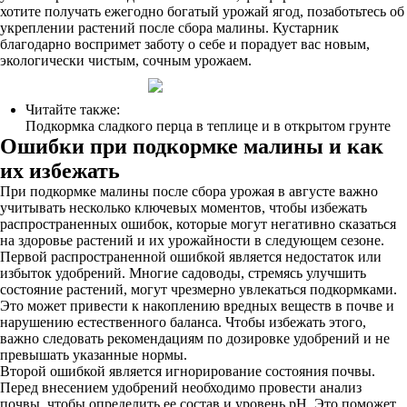
хотите получать ежегодно богатый урожай ягод, позаботьтесь об
укреплении растений после сбора малины. Кустарник
благодарно воспримет заботу о себе и порадует вас новым,
экологически чистым, сочным урожаем.
Читайте также:
Подкормка сладкого перца в теплице и в открытом грунте
Ошибки при подкормке малины и как
их избежать
При подкормке малины после сбора урожая в августе важно
учитывать несколько ключевых моментов, чтобы избежать
распространенных ошибок, которые могут негативно сказаться
на здоровье растений и их урожайности в следующем сезоне.
Первой распространенной ошибкой является недостаток или
избыток удобрений. Многие садоводы, стремясь улучшить
состояние растений, могут чрезмерно увлекаться подкормками.
Это может привести к накоплению вредных веществ в почве и
нарушению естественного баланса. Чтобы избежать этого,
важно следовать рекомендациям по дозировке удобрений и не
превышать указанные нормы.
Второй ошибкой является игнорирование состояния почвы.
Перед внесением удобрений необходимо провести анализ
почвы, чтобы определить ее состав и уровень pH. Это поможет