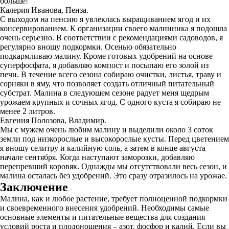
больше!
Калерия Иванова, Пенза.
С выходом на пенсию я увлеклась выращиванием ягод и их
консервированием. К организации своего малинника я подошла
очень серьезно. В соответствии с рекомендациями садоводов, я
регулярно вношу подкормки. Осенью обязательно
подкармливаю малину. Кроме готовых удобрений на основе
суперфосфата, я добавляю компост и посыпаю его золой из
печи. В течение всего сезона собираю очистки, листья, траву и
сорняки в яму, что позволяет создать отличный питательный
субстрат. Малина в следующем сезоне радует меня щедрым
урожаем крупных и сочных ягод. С одного куста я собираю не
менее 2 литров.
Евгения Полозова, Владимир.
Мы с мужем очень любим малину и выделили около 3 соток
земли под низкорослые и высокорослые кусты. Перед цветением
я вношу селитру и калийную соль, а затем в конце августа –
начале сентября. Когда наступают заморозки, добавляю
перепревший коровяк. Однажды мы отсутствовали весь сезон, и
малина осталась без удобрений. Это сразу отразилось на урожае.
Заключение
Малина, как и любое растение, требует полноценной подкормки
и своевременного внесения удобрений. Необходимы самые
основные элементы и питательные вещества для создания
условий роста и плодоношения – азот, фосфор и калий. Если вы