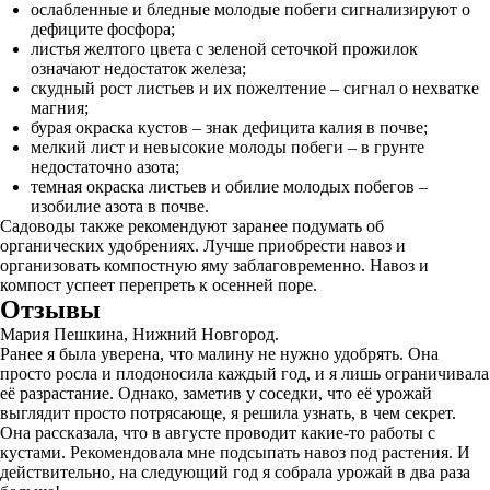
ослабленные и бледные молодые побеги сигнализируют о
дефиците фосфора;
листья желтого цвета с зеленой сеточкой прожилок
означают недостаток железа;
скудный рост листьев и их пожелтение – сигнал о нехватке
магния;
бурая окраска кустов – знак дефицита калия в почве;
мелкий лист и невысокие молоды побеги – в грунте
недостаточно азота;
темная окраска листьев и обилие молодых побегов –
изобилие азота в почве.
Садоводы также рекомендуют заранее подумать об
органических удобрениях. Лучше приобрести навоз и
организовать компостную яму заблаговременно. Навоз и
компост успеет перепреть к осенней поре.
Отзывы
Мария Пешкина, Нижний Новгород.
Ранее я была уверена, что малину не нужно удобрять. Она
просто росла и плодоносила каждый год, и я лишь ограничивала
её разрастание. Однако, заметив у соседки, что её урожай
выглядит просто потрясающе, я решила узнать, в чем секрет.
Она рассказала, что в августе проводит какие-то работы с
кустами. Рекомендовала мне подсыпать навоз под растения. И
действительно, на следующий год я собрала урожай в два раза