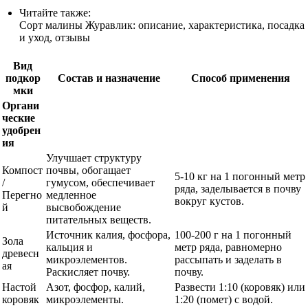
Читайте также:
Сорт малины Журавлик: описание, характеристика, посадка
и уход, отзывы
Вид
подкор
Состав и назначение
Способ применения
мки
Органи
ческие
удобрен
ия
Улучшает структуру
Компост
почвы, обогащает
5-10 кг на 1 погонный метр
/
гумусом, обеспечивает
ряда, заделывается в почву
Перегно
медленное
вокруг кустов.
й
высвобождение
питательных веществ.
Источник калия, фосфора,
100-200 г на 1 погонный
Зола
кальция и
метр ряда, равномерно
древесн
микроэлементов.
рассыпать и заделать в
ая
Раскисляет почву.
почву.
Настой
Азот, фосфор, калий,
Развести 1:10 (коровяк) или
коровяк
микроэлементы.
1:20 (помет) с водой.