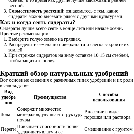
осенью, в то время как другие лучше высаживать ранней
весной.
Совместимость растений:
ознакомьтесь с тем, какие
сидераты можно высевать рядом с другими культурами.
Как и когда сеять сидераты?
Сидераты лучше всего сеять в конце лета или начале осени.
Простые рекомендации:
Выберите голую землю на грядках.
Распределите семена по поверхности и слегка закройте их
землей.
При стрижке сидератов на зиму оставьте 10-15 см стеблей,
чтобы защитить почву.
Краткий обзор натуральных удобрений
Вот основные сведения о различных типах удобрений и их роли
в садоводстве.
Вид
Способы
удобре
Преимущества
использования
ния
Содержит множество
Внесение в виде
Зола
минералов, улучшает структуру
порошка или раствора
почвы
Повышает способность почвы
Перегн
Смешивание с грунтом
удерживать влагу и ее