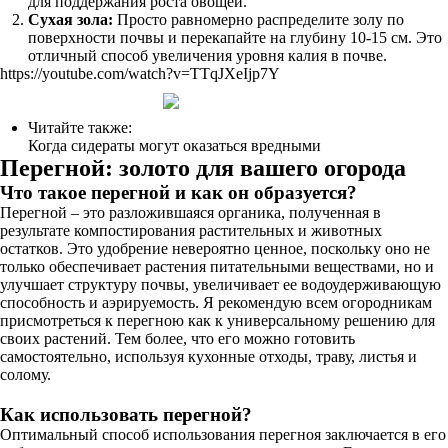
для поддержания роста овощей.
Сухая зола:
Просто равномерно распределите золу по
поверхности почвы и перекапайте на глубину 10-15 см. Это
отличный способ увеличения уровня калия в почве.
https://youtube.com/watch?v=TTqJXeIjp7Y
Читайте также:
Когда сидераты могут оказаться вредными
Перегной: золото для вашего огорода
Что такое перегной и как он образуется?
Перегной – это разложившаяся органика, полученная в
результате компостирования растительных и животных
остатков. Это удобрение невероятно ценное, поскольку оно не
только обеспечивает растения питательными веществами, но и
улучшает структуру почвы, увеличивает ее водоудерживающую
способность и аэрируемость. Я рекомендую всем огородникам
присмотреться к перегною как к универсальному решению для
своих растений. Тем более, что его можно готовить
самостоятельно, используя кухонные отходы, траву, листья и
солому.
Как использовать перегной?
Оптимальный способ использования перегноя заключается в его