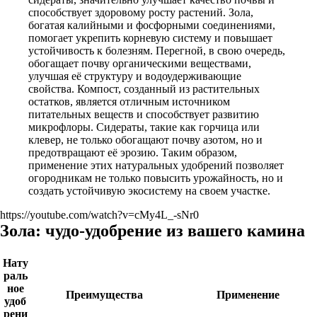
способствует здоровому росту растений. Зола,
богатая калийными и фосфорными соединениями,
помогает укрепить корневую систему и повышает
устойчивость к болезням. Перегной, в свою очередь,
обогащает почву органическими веществами,
улучшая её структуру и водоудерживающие
свойства. Компост, созданный из растительных
остатков, является отличным источником
питательных веществ и способствует развитию
микрофлоры. Сидераты, такие как горчица или
клевер, не только обогащают почву азотом, но и
предотвращают её эрозию. Таким образом,
применение этих натуральных удобрений позволяет
огородникам не только повысить урожайность, но и
создать устойчивую экосистему на своем участке.
https://youtube.com/watch?v=cMy4L_-sNr0
Зола: чудо-удобрение из вашего камина
Нату
раль
ное
Преимущества
Применение
удоб
рени