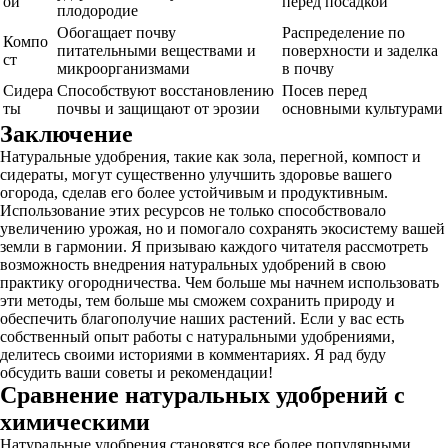
ой
перед посадкой
плодородие
Обогащает почву
Распределение по
Компо
питательными веществами и
поверхности и заделка
ст
микроорганизмами
в почву
Сидера
Способствуют восстановлению
Посев перед
ты
почвы и защищают от эрозии
основными культурами
Заключение
Натуральные удобрения, такие как зола, перегной, компост и
сидераты, могут существенно улучшить здоровье вашего
огорода, сделав его более устойчивым и продуктивным.
Использование этих ресурсов не только способствовало
увеличению урожая, но и помогало сохранять экосистему вашей
земли в гармонии. Я призываю каждого читателя рассмотреть
возможность внедрения натуральных удобрений в свою
практику огородничества. Чем больше мы начнем использовать
эти методы, тем больше мы сможем сохранить природу и
обеспечить благополучие наших растений. Если у вас есть
собственный опыт работы с натуральными удобрениями,
делитесь своими историями в комментариях. Я рад буду
обсудить ваши советы и рекомендации!
Сравнение натуральных удобрений с
химическими
Натуральные удобрения становятся все более популярными