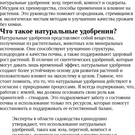
натуральные удобрения: золу, перегной, компост и сидераты.
Обсудим их преимущества, способы применения и влияние на
растения. Это руководство поможет огородникам, стремящимся
к экологически чистым методам и улучшению качества урожаев
без химии.
Что такое натуральные удобрения?
Натуральные удобрения представляют собой вещества,
полученные из растительных, животных или минеральных
источников. Они способствуют улучшению структуры,
плодородия и качества почвы, а также поддерживают здоровый
рост растений. В отличие от синтетических удобрений, которые
могут давать лишь временный эффект, натуральные удобрения
создают более устойчивую основу для развития растений и
положительно влияют на экосистему в целом. Главное, что
стоит помнить, это то, что натуральные удобрения действуют в
согласии с природными процессами. Я всегда подчеркиваю, что,
работая с землей, мы должны осознавать свою роль как
хранителей – стюардов. Это подразумевает заботу о состоянии
почвы и использование только тех ресурсов, которые помогут
восстановить и поддерживать ее естественный баланс.
Эксперты в области садоводства единодушно
утверждают, что использование натуральных
удобрений, таких как зола, перегной, компост и
сидераты, значительно улучшает качество почвы и