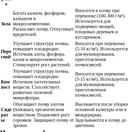
е
Вносится в почву при
Богата калием, фосфором,
перекопке (100-300 г/м²).
кальцием и
Используется для
Зола
микроэлементами.
подкормки овощей,
Раскисляет почву. Отпугивает
плодовых деревьев и
вредителей.
кустарников.
Улучшает структуру почвы,
Вносится при перекопке
повышает плодородие.
(5-10 кг/м²). Используется
Пере
Источник азота, фосфора,
для мульчирования,
гной
калия и микроэлементов.
приготовления
Стимулирует рост растений.
почвосмесей.
Улучшает структуру почвы,
Вносится при перекопке
повышает плодородие.
(5-15 кг/м²). Используется
Ком
Источник питательных
для мульчирования,
пост
веществ. Способствует
приготовления
развитию полезной
почвосмесей.
микрофлоры.
Обогащают почву азотом
Высеваются после уборки
Сиде
(бобовые), органическим
основной культуры или в
рат
веществом. Подавляют рост
междурядьях.
ы
сорняков. Защищают почву от
Заделываются в почву до
эрозии.
цветения.