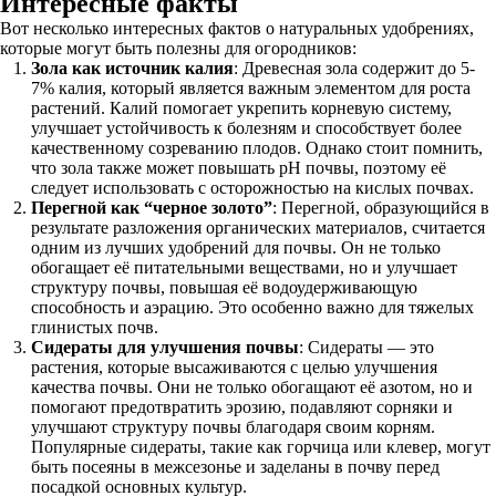
Интересные факты
Вот несколько интересных фактов о натуральных удобрениях,
которые могут быть полезны для огородников:
Зола как источник калия
: Древесная зола содержит до 5-
7% калия, который является важным элементом для роста
растений. Калий помогает укрепить корневую систему,
улучшает устойчивость к болезням и способствует более
качественному созреванию плодов. Однако стоит помнить,
что зола также может повышать pH почвы, поэтому её
следует использовать с осторожностью на кислых почвах.
Перегной как “черное золото”
: Перегной, образующийся в
результате разложения органических материалов, считается
одним из лучших удобрений для почвы. Он не только
обогащает её питательными веществами, но и улучшает
структуру почвы, повышая её водоудерживающую
способность и аэрацию. Это особенно важно для тяжелых
глинистых почв.
Сидераты для улучшения почвы
: Сидераты — это
растения, которые высаживаются с целью улучшения
качества почвы. Они не только обогащают её азотом, но и
помогают предотвратить эрозию, подавляют сорняки и
улучшают структуру почвы благодаря своим корням.
Популярные сидераты, такие как горчица или клевер, могут
быть посеяны в межсезонье и заделаны в почву перед
посадкой основных культур.