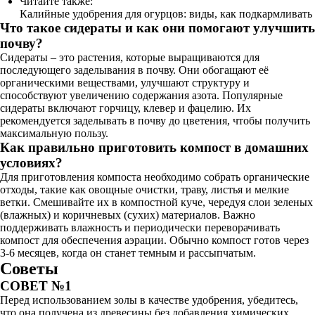
Читайте также:
Калийные удобрения для огурцов: виды, как подкармливать
Что такое сидераты и как они помогают улучшить
почву?
Сидераты – это растения, которые выращиваются для
последующего заделывания в почву. Они обогащают её
органическими веществами, улучшают структуру и
способствуют увеличению содержания азота. Популярные
сидераты включают горчицу, клевер и фацелию. Их
рекомендуется заделывать в почву до цветения, чтобы получить
максимальную пользу.
Как правильно приготовить компост в домашних
условиях?
Для приготовления компоста необходимо собрать органические
отходы, такие как овощные очистки, траву, листья и мелкие
ветки. Смешивайте их в компостной куче, чередуя слои зеленых
(влажных) и коричневых (сухих) материалов. Важно
поддерживать влажность и периодически переворачивать
компост для обеспечения аэрации. Обычно компост готов через
3-6 месяцев, когда он станет темным и рассыпчатым.
Советы
СОВЕТ №1
Перед использованием золы в качестве удобрения, убедитесь,
что она получена из древесины без добавления химических