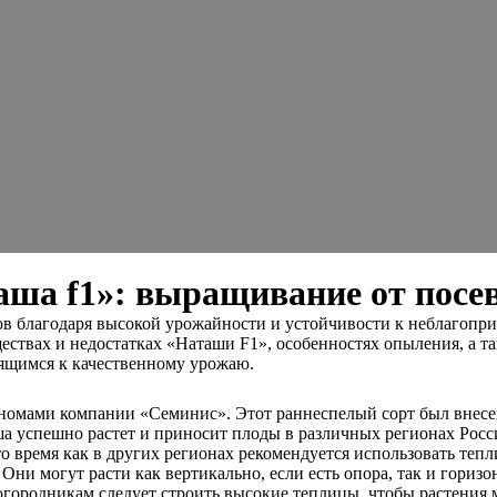
ша f1»: выращивание от посев
в благодаря высокой урожайности и устойчивости к неблагопри
уществах и недостатках «Наташи F1», особенностях опыления, а 
мящимся к качественному урожаю.
омами компании «Семинис». Этот раннеспелый сорт был внесен 
ша успешно растет и приносит плоды в различных регионах Росс
о время как в других регионах рекомендуется использовать теп
и могут расти как вертикально, если есть опора, так и горизон
родникам следует строить высокие теплицы, чтобы растения мог