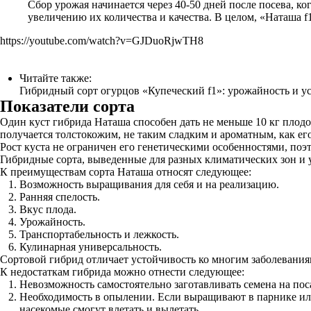
Сбор урожая начинается через 40-50 дней после посева, к
увеличению их количества и качества. В целом, «Наташа f
https://youtube.com/watch?v=GJDuoRjwTH8
Читайте также:
Гибридный сорт огурцов «Купеческий f1»: урожайность и у
Показатели сорта
Один куст гибрида Наташа способен дать не меньше 10 кг плод
получается толстокожим, не таким сладким и ароматным, как его
Рост куста не ограничен его генетическими особенностями, поэ
Гибридные сорта, выведенные для разных климатических зон и у
К преимуществам сорта Наташа относят следующее:
Возможность выращивания для себя и на реализацию.
Ранняя спелость.
Вкус плода.
Урожайность.
Транспортабельность и лежкость.
Кулинарная универсальность.
Сортовой гибрид отличает устойчивость ко многим заболевания
К недостаткам гибрида можно отнести следующее:
Невозможность самостоятельно заготавливать семена на пос
Необходимость в опылении. Если выращивают в парнике или
насекомые смогут влетать и вылетать.