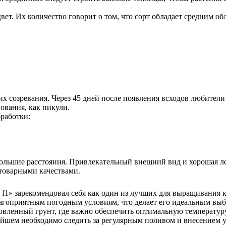
ет. Их количество говорит о том, что сорт обладает средним 
их созревания. Через 45 дней после появления всходов любител
ования, как пикули.
работки:
большие расстояния. Привлекательный внешний вид и хорошая ле
товарными качествами.
1» зарекомендовал себя как один из лучших для выращивания ка
лагоприятным погодным условиям, что делает его идеальным вы
товленный грунт, где важно обеспечить оптимальную температу
ейшем необходимо следить за регулярным поливом и внесением у