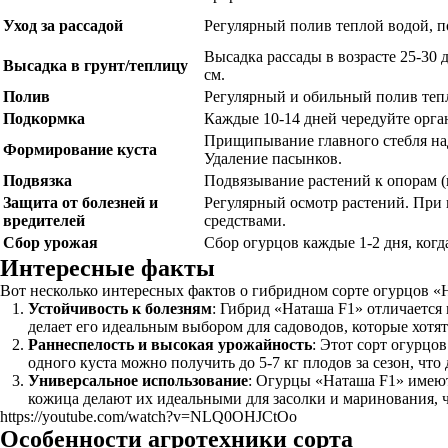
Уход за рассадой
Регулярный полив теплой водой, 
Высадка рассады в возрасте 25-30 
Высадка в грунт/теплицу
см.
Полив
Регулярный и обильный полив теп
Подкормка
Каждые 10-14 дней чередуйте орган
Прищипывание главного стебля над
Формирование куста
Удаление пасынков.
Подвязка
Подвязывание растений к опорам (ш
Защита от болезней и
Регулярный осмотр растений. При
вредителей
средствами.
Сбор урожая
Сбор огурцов каждые 1-2 дня, когд
Интересные факты
Вот несколько интересных фактов о гибридном сорте огурцов «
Устойчивость к болезням
: Гибрид «Наташа F1» отличается
делает его идеальным выбором для садоводов, которые хот
Раннеспелость и высокая урожайность
: Этот сорт огурцо
одного куста можно получить до 5-7 кг плодов за сезон, что
Универсальное использование
: Огурцы «Наташа F1» имеют 
кожица делают их идеальными для засолки и маринования, 
https://youtube.com/watch?v=NLQ0OHJCtOo
Особенности агротехники сорта