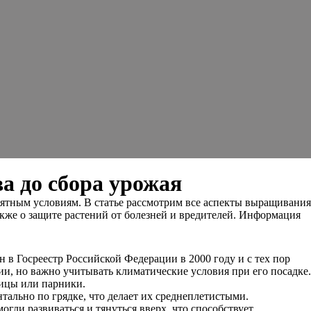
а до сбора урожая
ятным условиям. В статье рассмотрим все аспекты выращивания
также о защите растений от болезней и вредителей. Информация
в Госреестр Российской Федерации в 2000 году и с тех пор
ии, но важно учитывать климатические условия при его посадке.
лицы или парники.
тально по грядке, что делает их среднеплетистыми.
ли развиваться и тянуться вверх, что способствует