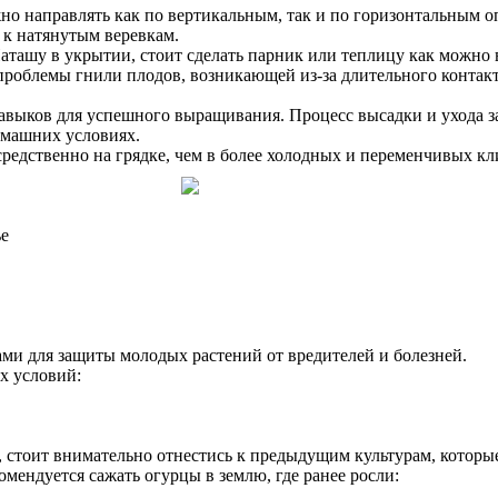
но направлять как по вертикальным, так и по горизонтальным о
 к натянутым веревкам.
ташу в укрытии, стоит сделать парник или теплицу как можно
облемы гнили плодов, возникающей из-за длительного контакта 
 навыков для успешного выращивания. Процесс высадки и ухода 
домашних условиях.
редственно на грядке, чем в более холодных и переменчивых кл
ье
ми для защиты молодых растений от вредителей и болезней.
х условий:
стоит внимательно отнестись к предыдущим культурам, которые
омендуется сажать огурцы в землю, где ранее росли: