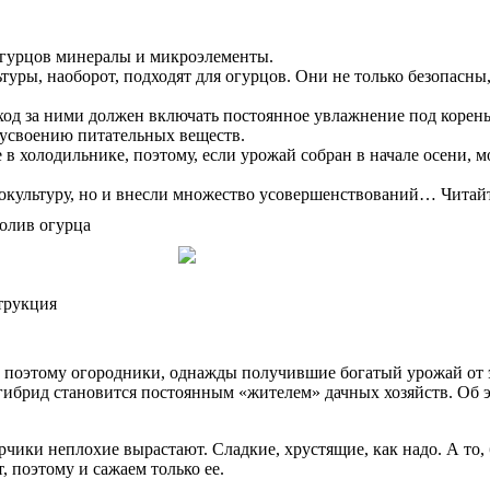
 огурцов минералы и микроэлементы.
уры, наоборот, подходят для огурцов. Они не только безопасны,
ход за ними должен включать постоянное увлажнение под корень
 усвоению питательных веществ.
 в холодильнике, поэтому, если урожай собран в начале осени,
окультуру, но и внесли множество усовершенствований… Читай
трукция
 поэтому огородники, однажды получившие богатый урожай от эт
ибрид становится постоянным «жителем» дачных хозяйств. Об э
чики неплохие вырастают. Сладкие, хрустящие, как надо. А то, 
, поэтому и сажаем только ее.