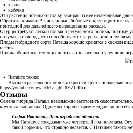
тыква;
кабачки.
Эти растения истощают почву, забирая из нее необходимые для
Обратите внимание! Пасленовые, бобовые и крестоцветные культ
пригодной для дальнейшего выращивания рассады.
Огурцы требуют легкой почвы и регулярного полива, поэтому у
получать кислород, что способствует их укреплению и лучшему
Плоды гибридного сорта Наташа хорошо хранятся в свежем виде
осени.
Поликарбонатные теплицы не только значительно улучшили агр
Читайте также:
Высадка рассады огурцов в открытый грунт: пошаговая инс
https://youtube.com/watch?v=ghU6YZL9Eco
Отзывы
Семена гибрида Наташа невозможно заготовить самостоятельно,
крупных выставках. Однажды хорошо зарекомендовавший себя г
Софья Ивановна, Ленинградская область
Мы Наташу с соседками уже четвертый год покупаем. Огур
такой горький, что страшно делается. С Наташей такого нет