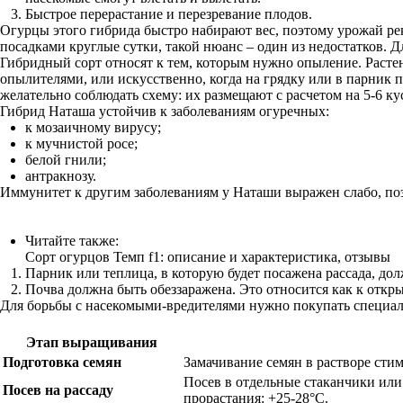
Быстрое перерастание и перезревание плодов.
Огурцы этого гибрида быстро набирают вес, поэтому урожай рек
посадками круглые сутки, такой нюанс – один из недостатков. 
Гибридный сорт относят к тем, которым нужно опыление. Расте
опылителями, или искусственно, когда на грядку или в парни
желательно соблюдать схему: их размещают с расчетом на 5-6 кус
Гибрид Наташа устойчив к заболеваниям огуречных:
к мозаичному вирусу;
к мучнистой росе;
белой гнили;
антракнозу.
Иммунитет к другим заболеваниям у Наташи выражен слабо, по
Читайте также:
Сорт огурцов Темп f1: описание и характеристика, отзывы
Парник или теплица, в которую будет посажена рассада, д
Почва должна быть обеззаражена. Это относится как к открыт
Для борьбы с насекомыми-вредителями нужно покупать специал
Этап выращивания
Подготовка семян
Замачивание семян в растворе стим
Посев в отдельные стаканчики или 
Посев на рассаду
прорастания: +25-28°C.