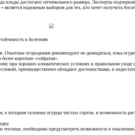
огда плоды достигают оптимального размера. Эксперты подчеркив
1» является надежным выбором для тех, кто хочет получить бог
стойчивость к болезням
ов. Опытные огородники рекомендуют не дожидаться, пока огуре
 более короткие «собратья».
тому при хороших климатических условиях и правильном уходе о
словий, преимущественно обладают достоинствами, и недостатко
м, к которым склонны огурцы чистых сортов, и возможность рас
адку.
 теплице, необходимо предусмотреть возможность к опылению. Н