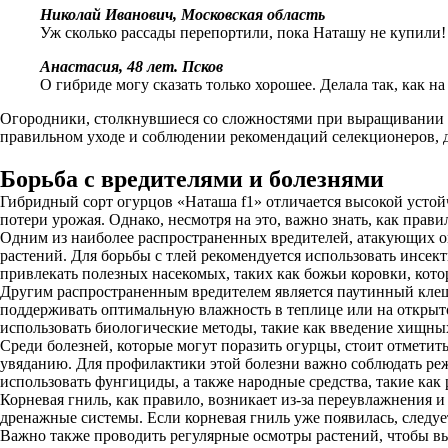
Николай Иванович, Московская область
Уж сколько рассады перепортили, пока Наташу не купили! М
Анастасия, 48 лет. Псков
О гибриде могу сказать только хорошее. Делала так, как н
Огородники, столкнувшиеся со сложностями при выращивании с
правильном уходе и соблюдении рекомендаций селекционеров, да
Борьба с вредителями и болезнями
Гибридный сорт огурцов «Наташа f1» отличается высокой устой
потери урожая. Однако, несмотря на это, важно знать, как пра
Одним из наиболее распространенных вредителей, атакующих ог
растений. Для борьбы с тлей рекомендуется использовать инсек
привлекать полезных насекомых, таких как божьи коровки, кото
Другим распространенным вредителем является паутинный клещ
поддерживать оптимальную влажность в теплице или на открыто
использовать биологические методы, такие как введение хищны
Среди болезней, которые могут поразить огурцы, стоит отметить
увяданию. Для профилактики этой болезни важно соблюдать ре
использовать фунгициды, а также народные средства, такие как 
Корневая гниль, как правило, возникает из-за переувлажнения и
дренажные системы. Если корневая гниль уже появилась, следу
Важно также проводить регулярные осмотры растений, чтобы вы