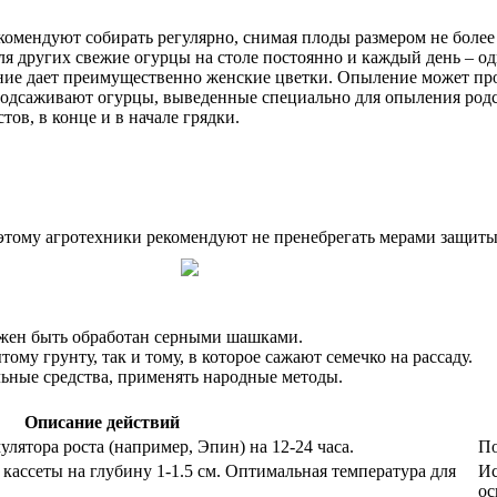
омендуют собирать регулярно, снимая плоды размером не более 
Для других свежие огурцы на столе постоянно и каждый день – о
ние дает преимущественно женские цветки. Опыление может про
к подсаживают огурцы, выведенные специально для опыления ро
тов, в конце и в начале грядки.
этому агротехники рекомендуют не пренебрегать мерами защиты
олжен быть обработан серными шашками.
ому грунту, так и тому, в которое сажают семечко на рассаду.
ьные средства, применять народные методы.
Описание действий
улятора роста (например, Эпин) на 12-24 часа.
По
кассеты на глубину 1-1.5 см. Оптимальная температура для
Ис
ос