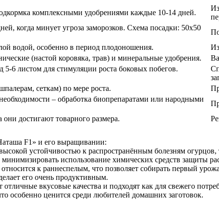
Из
подкормка комплексными удобрениями каждые 10-14 дней.
пе
дней, когда минует угроза заморозков. Схема посадки: 50х50
По
лой водой, особенно в период плодоношения.
Из
ические (настой коровяка, трав) и минеральные удобрения.
Ва
 5-6 листом для стимуляции роста боковых побегов.
Сп
за
палерам, сеткам) по мере роста.
Пр
 необходимости – обработка биопрепаратами или народными
Пр
а они достигают товарного размера.
Ре
Наташа F1» и его выращивании:
 высокой устойчивостью к распространённым болезням огурцов, 
ят минимизировать использование химических средств защиты ра
в относится к раннеспелым, что позволяет собирать первый урожа
 делает его очень продуктивным.
отличные вкусовые качества и подходят как для свежего потреб
что особенно ценится среди любителей домашних заготовок.