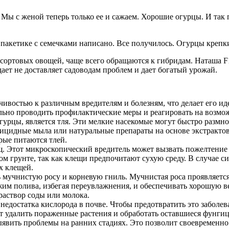
ы с женой теперь только ее и сажаем. Хорошие огурцы. И так по
а пакетике с семечками написано. Все получилось. Огурцы крепк
ортовых овощей, чаще всего обращаются к гибридам. Наташа F1
ет не доставляет садоводам проблем и дает богатый урожай.
чивостью к различным вредителям и болезням, что делает его 
вильно проводить профилактические меры и реагировать на возмо
урцы, является тля. Эти мелкие насекомые могут быстро размно
тицидные мыла или натуральные препараты на основе экстрактов 
рые питаются тлей.
. Этот микроскопический вредитель может вызвать пожелтение 
м грунте, так как клещи предпочитают сухую среду. В случае с
х клещей.
 мучнистую росу и корневую гниль. Мучнистая роса проявляется 
жим полива, избегая переувлажнения, и обеспечивать хорошую 
раствор соды или молока.
 недостатка кислорода в почве. Чтобы предотвратить это заболе
ет удалить пораженные растения и обработать оставшиеся фунги
явить проблемы на ранних стадиях. Это позволит своевременно 