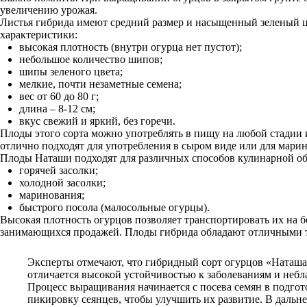
увеличению урожая.
Листья гибрида имеют средний размер и насыщенный зеленый цв
характеристики:
высокая плотность (внутри огурца нет пустот);
небольшое количество шипов;
шипы зеленого цвета;
мелкие, почти незаметные семена;
вес от 60 до 80 г;
длина – 8-12 см;
вкус свежий и яркий, без горечи.
Плоды этого сорта можно употреблять в пищу на любой стадии 
отлично подходят для употребления в сыром виде или для марин
Плоды Наташи подходят для различных способов кулинарной об
горячей засолки;
холодной засолки;
маринования;
быстрого посола (малосольные огурцы).
Высокая плотность огурцов позволяет транспортировать их на 
занимающихся продажей. Плоды гибрида обладают отличными 
Эксперты отмечают, что гибридный сорт огурцов «Наташа f
отличается высокой устойчивостью к заболеваниям и неб
Процесс выращивания начинается с посева семян в подго
пикировку сеянцев, чтобы улучшить их развитие. В дальн