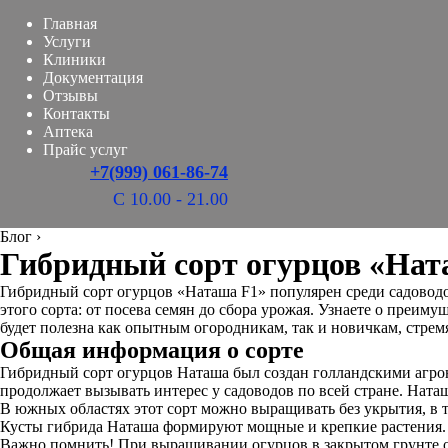
Главная
Услуги
Клиники
Документация
Отзывы
Контакты
Аптека
Прайс услуг
+7(999) 061-86-74
С 10.00 - 21.00
Блог
›
Гибридный сорт огурцов «Ната
Гибридный сорт огурцов «Наташа F1» популярен среди садоводо
этого сорта: от посева семян до сбора урожая. Узнаете о преим
будет полезна как опытным огородникам, так и новичкам, стре
Общая информация о сорте
Гибридный сорт огурцов Наташа был создан голландскими агрон
продолжает вызывать интерес у садоводов по всей стране. Ната
В южных областях этот сорт можно выращивать без укрытия, в т
Кусты гибрида Наташа формируют мощные и крепкие растения. Он
Важно помнить! При выращивании огурцов в закрытом грунте ого