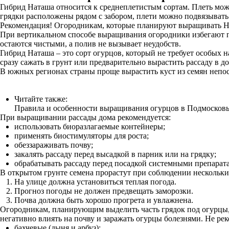
Гибрид Наташа относится к среднеплетистым сортам. Плеть мож
грядки расположены рядом с забором, плети можно подвязывать
Рекомендация! Огородникам, которые планируют выращивать На
При вертикальном способе выращивания огородники избегают пр
остаются чистыми, а полив не вызывает неудобств.
Гибрид Наташа – это сорт огурцов, который не требует особых
сразу сажать в грунт или предварительно вырастить рассаду в 
В южных регионах страны проще вырастить куст из семян непос
Читайте также:
Правила и особенности выращивания огурцов в Подмосков
При выращивании рассады дома рекомендуется:
использовать биоразлагаемые контейнеры;
применять биостимуляторы для роста;
обеззараживать почву;
закалять рассаду перед высадкой в парник или на грядку;
обрабатывать рассаду перед посадкой системными препарата
В открытом грунте семена прорастут при соблюдении нескольки
На улице должна установиться теплая погода.
Прогноз погоды не должен предвещать заморозки.
Почва должна быть хорошо прогрета и увлажнена.
Огородникам, планирующим выделить часть грядок под огурцы, 
негативно влиять на почву и заражать огурцы болезнями. Не рек
бахчевые (дыня и арбуз);