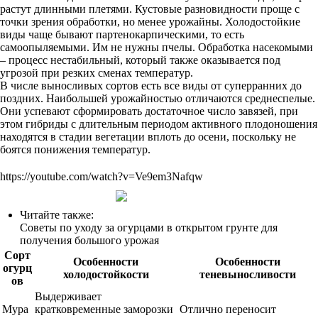
растут длинными плетями. Кустовые разновидности проще с
точки зрения обработки, но менее урожайны. Холодостойкие
виды чаще бывают партенокарпическими, то есть
самоопыляемыми. Им не нужны пчелы. Обработка насекомыми
– процесс нестабильный, который также оказывается под
угрозой при резких сменах температур.
В числе выносливых сортов есть все виды от суперранних до
поздних. Наибольшей урожайностью отличаются среднеспелые.
Они успевают сформировать достаточное число завязей, при
этом гибриды с длительным периодом активного плодоношения
находятся в стадии вегетации вплоть до осени, поскольку не
боятся понижения температур.
https://youtube.com/watch?v=Ve9em3Nafqw
Читайте также:
Советы по уходу за огурцами в открытом грунте для
получения большого урожая
Сорт
Особенности
Особенности
огурц
холодостойкости
теневыносливости
ов
Выдерживает
Мура
кратковременные заморозки
Отлично переносит