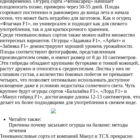
одновременно. Огурец сорта «Чебоксарец» начинает
плодоносить позже, примерно через 50-55 дней. Плоды
созревают постепенно и равномерно до конца лета и начала
осени, что может быть неудобно для заготовок. Как и огурец
«Флагман F1», он универсален и подходит как для свежего
употребления, так и для краткосрочного хранения.
Среди теневыносливых сортов также можно найти множество
интересных вариантов. Огурцы «Задавака F1», «Арбат» и
«Забияка F1» демонстрируют хороший уровень урожайности.
Плоды соответствуют фотографиям, представленным
производителем семян, и имеют размер от 8 до 10 сантиметров.
Эти гибриды обладают крупными бугорками и тонкой кожицей,
растут дружно и относятся к среднеспелым. Листва у них не
слишком густая, а количество боковых побегов не превышает
четырех, что позволяет оптимально использовать доступное
освещение даже в условиях недостатка солнечного света. Чуть
крупнее будут огурцы сортов «Балалайка F1», «Лорд F1» и
«Манул гибрид F1», достигающие длины 12-13 сантиметров, что
делает их более подходящими для употребления в свежем виде.
Читайте также:
Причины почему засыхают огурцы на балконе: методы
лечения
Теневыносливые сорта от компаний Манул и ТСХ прекрасно