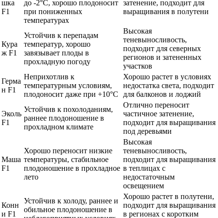
шка
до -2°C, хорошо плодоносит
затенение, подходит для
F1
при пониженных
выращивания в полутени
температурах
Высокая
Устойчив к перепадам
теневыносливость,
Кура
температур, хорошо
подходит для северных
ж F1
завязывает плоды в
регионов и затененных
прохладную погоду
участков
Неприхотлив к
Хорошо растет в условиях
Герма
температурным условиям,
недостатка света, подходит
н F1
плодоносит даже при +10°C
для балконов и лоджий
Отлично переносит
Устойчив к похолоданиям,
Эколь
частичное затенение,
раннее плодоношение в
F1
подходит для выращивания
прохладном климате
под деревьями
Высокая
Хорошо переносит низкие
теневыносливость,
Маша
температуры, стабильное
подходит для выращивания
F1
плодоношение в прохладное
в теплицах с
лето
недостаточным
освещением
Хорошо растет в полутени,
Устойчив к холоду, раннее и
Конн
подходит для выращивания
обильное плодоношение в
и F1
в регионах с коротким