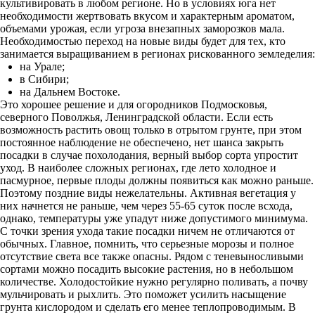
культивировать в любом регионе. Но в условиях юга нет
необходимости жертвовать вкусом и характерным ароматом,
объемами урожая, если угроза внезапных заморозков мала.
Необходимостью переход на новые виды будет для тех, кто
занимается выращиванием в регионах рискованного земледелия:
на Урале;
в Сибири;
на Дальнем Востоке.
Это хорошее решение и для огородников Подмосковья,
северного Поволжья, Ленинградской области. Если есть
возможность растить овощ только в отрытом грунте, при этом
постоянное наблюдение не обеспечено, нет шанса закрыть
посадки в случае похолодания, верный выбор сорта упростит
уход. В наиболее сложных регионах, где лето холодное и
пасмурное, первые плоды должны появиться как можно раньше.
Поэтому поздние виды нежелательны. Активная вегетация у
них начнется не раньше, чем через 55-65 суток после всхода,
однако, температуры уже упадут ниже допустимого минимума.
С точки зрения ухода такие посадки ничем не отличаются от
обычных. Главное, помнить, что серьезные морозы и полное
отсутствие света все также опасны. Рядом с теневыносливыми
сортами можно посадить высокие растения, но в небольшом
количестве. Холодостойкие нужно регулярно поливать, а почву
мульчировать и рыхлить. Это поможет усилить насыщение
грунта кислородом и сделать его менее теплопроводимым. В