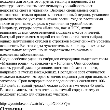
подходят для открытого грунта, теплиц и парников. Эта
культура часто показывает меньшую урожайность из-за
недостатка света в укрытиях. Выбирая специальные сорта,
можно значительно продлить вегетационный период, установив
дополнительное укрытие в начале осени. Уход за растениями
также играет важную роль в увеличении урожайности.
Например, огурцы сорта «Данила», как и ТСХ, лучше
развиваются при своевременной подвязке кустов и плетей.
Быстрый рост является одной из особенностей этого гибрида,
однако запутывание стеблей и отростков может снижать уровень
освещения. Все эти сорта чувствительны к поливу и нехватке
питательных веществ, но не подвержены грибковым и
плесневым заболеваниям.
Среди особенно удачных гибридов огородники выделяют сорта
«Марьина роща», «Берендей» и «Тополек». Они способны
давать урожай даже в условиях постоянной затененности,
например, в густых насаждениях. Последний сорт отличается
мелкими плодами, которые отлично подходят для оригинальных
заготовок. Срок непрерывного плодоношения составляет 100-
110 дней, а первый урожай можно собрать уже через 45 дней.
Важно помнить, что это пчелоопыляемый сорт, поэтому он
подходит только для открытых участков.
https://youtube.com/watch?v=qu9X9663Yjw
Отзывы