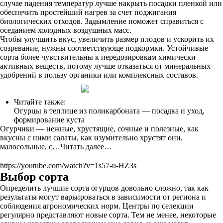
случае падения температур лучше накрыть посадки пленкой или
обеспечить простейший нагрев за счет поджигания
биологических отходов. Задымление поможет справиться с
оседанием холодных воздушных масс.
Чтобы улучшить вкус, увеличить размер плодов и ускорить их
созревание, нужны соответствующе подкормки. Устойчивые
сорта более чувствительны к передозировкам химически
активных веществ, потому лучше отказаться от минеральных
удобрений в пользу органики или комплексных составов.
Читайте также:
Огурцы в теплице из поликарбоната — посадка и уход,
формирование куста
Огурчики — нежные, хрустящие, сочные и полезные, как
вкусны с ними салаты, как изумительно хрустят они,
малосольные, с…Читать далее…
https://youtube.com/watch?v=1s57-u-HZ3s
Выбор сорта
Определить лучшие сорта огурцов довольно сложно, так как
результаты могут варьироваться в зависимости от региона и
соблюдения агрономических норм. Центры по селекции
регулярно представляют новые сорта. Тем не менее, некоторые