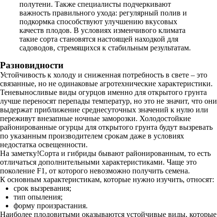
полутени. Также специалисты подчеркивают
важность правильного ухода: регулярный полив и
подкормка способствуют улучшению вкусовых
качеств плодов. В условиях изменчивого климата
такие сорта становятся настоящей находкой для
садоводов, стремящихся к стабильным результатам.
Разновидности
Устойчивость к холоду и сниженная потребность в свете – это
связанные, но не одинаковые агротехнические характеристики.
Теневыносливые виды огурцов именно для открытого грунта
лучше переносят перепады температур, но это не значит, что они
выдержат приближение среднесуточных значений к нулю или
переживут внезапные ночные заморозки. Холодостойкие
районированные огурцы для открытого грунта будут вызревать
по указанным производителем срокам даже в условиях
недостатка освещенности.
На заметку!Сорта и гибриды бывают районированным, то есть
отличаться дополнительными характеристиками. Чаще это
поколение F1, от которого невозможно получить семена.
К основным характеристикам, которые нужно изучить, относят:
срок вызревания;
тип опыления;
форму произрастания.
Наиболее плодовитыми оказываются устойчивые виды, которые