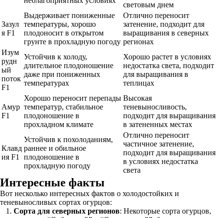
неблагоприятных условиях
световым днем
Выдерживает пониженные
Отлично переносит
Зазул
температуры, хорошо
затенение, подходит для
я F1
плодоносит в открытом
выращивания в северных
грунте в прохладную погоду
регионах
Изум
Устойчив к холоду,
Хорошо растет в условиях
рудн
длительное плодоношение
недостатка света, подходит
ый
даже при пониженных
для выращивания в
поток
температурах
теплицах
F1
Хорошо переносит перепады
Высокая
Амур
температур, стабильное
теневыносливость,
F1
плодоношение в
подходит для выращивания
прохладном климате
в затененных местах
Отлично переносит
Устойчив к похолоданиям,
частичное затенение,
Клавд
раннее и обильное
подходит для выращивания
ия F1
плодоношение в
в условиях недостатка
прохладную погоду
света
Интересные факты
Вот несколько интересных фактов о холодостойких и
теневыносливых сортах огурцов:
Сорта для северных регионов
: Некоторые сорта огурцов,