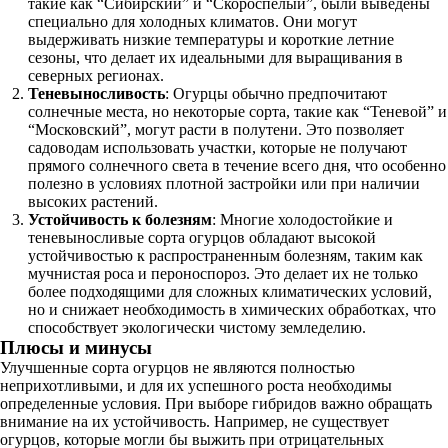
такие как “Сибирский” и “Скороспелый”, были выведены
специально для холодных климатов. Они могут
выдерживать низкие температуры и короткие летние
сезоны, что делает их идеальными для выращивания в
северных регионах.
Теневыносливость
: Огурцы обычно предпочитают
солнечные места, но некоторые сорта, такие как “Теневой” и
“Московский”, могут расти в полутени. Это позволяет
садоводам использовать участки, которые не получают
прямого солнечного света в течение всего дня, что особенно
полезно в условиях плотной застройки или при наличии
высоких растений.
Устойчивость к болезням
: Многие холодостойкие и
теневыносливые сорта огурцов обладают высокой
устойчивостью к распространенным болезням, таким как
мучнистая роса и пероноспороз. Это делает их не только
более подходящими для сложных климатических условий,
но и снижает необходимость в химических обработках, что
способствует экологически чистому земледелию.
Плюсы и минусы
Улучшенные сорта огурцов не являются полностью
неприхотливыми, и для их успешного роста необходимы
определенные условия. При выборе гибридов важно обращать
внимание на их устойчивость. Например, не существует
огурцов, которые могли бы выжить при отрицательных