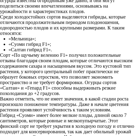
огурцы известны огородникам уже давно, и они могут
поделиться своими впечатлениями, основываясь на
урожайности и характеристиках плодов.
Среди холодостойких сортов выделяются гибриды, которые
отличаются продолжительным периодом плодоношения,
однородностью плодов и их крупными размерами. К таким
относятся:
«Мельница»;
«Суоми гибрид F1»;
«Салтан гибрид F1».
Сорт «По щучьему велению F1» получил положительные
отзывы благодаря своим плодам, которые отличаются высоким
содержанием сахара и насыщенным вкусом. Это кустовой тип
растения, у которого центральный побег практически не
образует боковых отростков, что позволяет экономить
пространство и не требует формировки. Огурцы сортов
«Салтан» и «Гепард F1» способны выдерживать резкие
похолодания до +2 градусов.
Важно отметить, что не имеет значения, в какой стадии роста
произошло понижение температуры. Даже в начале цветения
растения проявляют устойчивость к таким условиям.
Гибрид «Суоми» имеет более мелкие плоды, длиной около 7
сантиметров, которые ровные и мелкопупырчатые. Этот
финский сорт не требует укрытия в холодную погоду и отлично
подходит для консервирования, так как дает обильный урожай