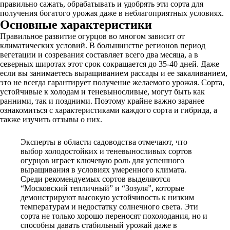
правильно сажать, обрабатывать и удобрять эти сорта для
получения богатого урожая даже в неблагоприятных условиях.
Основные характеристики
Правильное развитие огурцов во многом зависит от
климатических условий. В большинстве регионов период
вегетации и созревания составляет всего два месяца, а в
северных широтах этот срок сокращается до 35-40 дней. Даже
если вы занимаетесь выращиванием рассады и ее закаливанием,
это не всегда гарантирует получение желаемого урожая. Сорта,
устойчивые к холодам и теневыносливые, могут быть как
ранними, так и поздними. Поэтому крайне важно заранее
ознакомиться с характеристиками каждого сорта и гибрида, а
также изучить отзывы о них.
Эксперты в области садоводства отмечают, что
выбор холодостойких и теневыносливых сортов
огурцов играет ключевую роль для успешного
выращивания в условиях умеренного климата.
Среди рекомендуемых сортов выделяются
“Московский тепличный” и “Зозуля”, которые
демонстрируют высокую устойчивость к низким
температурам и недостатку солнечного света. Эти
сорта не только хорошо переносят похолодания, но и
способны давать стабильный урожай даже в