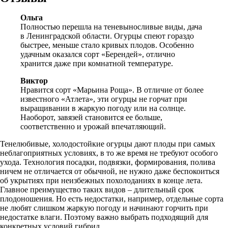
Ольга
Полностью перешла на теневыносливые виды, дача
в Ленинградской области. Огурцы спеют гораздо
быстрее, меньше стало кривых плодов. Особенно
удачным оказался сорт «Берендей», отлично
хранится даже при комнатной температуре.
Виктор
Нравится сорт «Марьина Роща». В отличие от более
известного «Атлета», эти огурцы не горчат при
выращивании в жаркую погоду или на солнце.
Наоборот, завязей становится ее больше,
соответственно и урожай впечатляющий.
Тенелюбивые, холодостойкие огурцы дают плоды при самых
неблагоприятных условиях, в то же время не требуют особого
ухода. Технология посадки, подвязки, формирования, полива
ничем не отличается от обычной, не нужно даже беспокоиться
об укрытиях при неизбежных похолоданиях в конце лета.
Главное преимущество таких видов – длительный срок
плодоношения. Но есть недостатки, например, отдельные сорта
не любят слишком жаркую погоду и начинают горчить при
недостатке влаги. Поэтому важно выбрать подходящий для
конкретных условий гибрид.