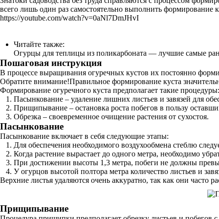
Знатоки садоводства без труда справляются с процессом формиро
всего лишь один раз самостоятельно выполнить формирование ку
https://youtube.com/watch?v=0aNl7DmJHvI
Читайте также:
Огурцы для теплицы из поликарбоната — лучшие самые ран
Пошаговая инструкция
В процессе выращивания огуречных кустов их постоянно формир
Обратите внимание!Правильное формирование куста значитель
Формирование огуречного куста предполагает такие процедуры
Пасынкование – удаление лишних листьев и завязей для обе
Прищипывание – остановка роста побегов в пользу оставших
Обрезка – своевременное очищение растения от сухостоя.
Пасынкование
Пасынкование включает в себя следующие этапы:
Для обеспечения необходимого воздухообмена стеблю следует
Когда растение вырастает до одного метра, необходимо убра
При достижении высоты 1,3 метра, побеги не должны превыша
У огурцов высотой полтора метра количество листьев и завяз
Верхние листья удаляются очень аккуратно, так как они часто р
Прищипывание
Процедура прищипки предполагает обрезку листьев и побегов с