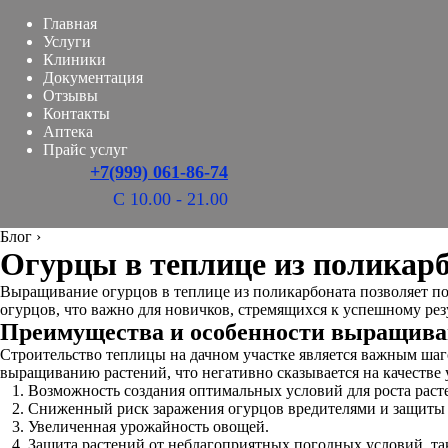
Главная
Услуги
Клиники
Документация
Отзывы
Контакты
Аптека
Прайс услуг
+7(999) 061-86-74
С 10.00 - 21.00
Блог
›
Огурцы в теплице из поликарб
Выращивание огурцов в теплице из поликарбоната позволяет по
огурцов, что важно для новичков, стремящихся к успешному ре
Преимущества и особенности выращиван
Строительство теплицы на дачном участке является важным ша
выращиванию растений, что негативно сказывается на качеств
Возможность создания оптимальных условий для роста расте
Сниженный риск заражения огурцов вредителями и защиты
Увеличенная урожайность овощей.
Защита растений от неблагоприятных погодных условий, так