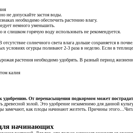
ния
но не допускайте застоя воды.
знаках необходимо обеспечить растению влагу.
ледует немного уменьшить.
о и слишком горячую воду использовать не рекомендуется.
 отсутствие солнечного света влага дольше сохраняется в почве
ых условиях огурцы поливают 2-3 раза в неделю. Если в теплице
урожая растения необходимо удобрять. В разный период жизнен
атом калия
 к удобрению. От перенасыщения подкормом может пострадат
древесной золой. Это удобрение незаменимо для данной культуры
оды замечают, как плоды начинают желтеть. Причины этого…Чит
 для начинающих