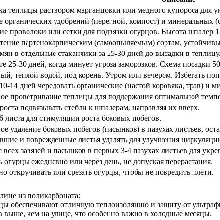
ка теплицы раствором марганцовки или медного купороса для у
 органических удобрений (перегной, компост) и минеральных (с
е проволоки или сетки для подвязки огурцов. Высота шпалер 1,
тение партенокарпическим (самоопыляемым) сортам, устойчивы
мян в отдельные стаканчики за 25-30 дней до высадки в теплицу
те 25-30 дней, когда минует угроза заморозков. Схема посадки 50
ый, теплой водой, под корень. Утром или вечером. Избегать поп
0-14 дней чередовать органические (настой коровяка, трав) и 
ное проветривание теплицы для поддержания оптимальной темпе
роста подвязывать стебли к шпалерам, направляя их вверх.
6 листа для стимуляции роста боковых побегов.
ое удаление боковых побегов (пасынков) в пазухах листьев, остав
вшие и поврежденные листья удалять для улучшения циркуляции
 всех завязей и пасынков в первых 3-4 пазухах листьев для укр
 огурцы ежедневно или через день, не допуская перерастания.
о откручивать или срезать огурцы, чтобы не повредить плети.
лице из поликарбоната:
цы обеспечивают отличную теплоизоляцию и защиту от ультрафио
в выше, чем на улице, что особенно важно в холодные месяцы.