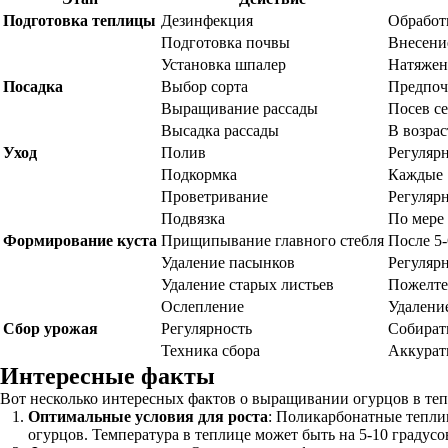
Подготовка теплицы
Дезинфекция
Обработ
Подготовка почвы
Внесение
Установка шпалер
Натяжени
Посадка
Выбор сорта
Предпоч
Выращивание рассады
Посев се
Высадка рассады
В возрас
Уход
Полив
Регулярн
Подкормка
Каждые 1
Проветривание
Регуляр
Подвязка
По мере 
Формирование куста
Прищипывание главного стебля
После 5-
Удаление пасынков
Регулярн
Удаление старых листьев
Пожелте
Ослепление
Удаление
Сбор урожая
Регулярность
Собирать
Техника сбора
Аккуратн
Интересные факты
Вот несколько интересных фактов о выращивании огурцов в теп
Оптимальные условия для роста
: Поликарбонатные тепли
огурцов. Температура в теплице может быть на 5-10 градусо