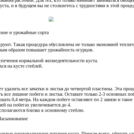
вания растений. Для тех, кто только начинает заниматься овощев
ста, и в будущем вы не столкнетесь с трудностями в этой проце
ние и урожайные сорта
уют. Такая процедура обусловлена не только экономией теплич
ным образом повышает урожайность огурцов.
:
спечения нормальной жизнедеятельности куста.
ся на кусте стеблей.
 удалить все зачатки и листья до четвертой пластины. Эта проц
ть все лишние побеги и листья. Оставьте только 2-3 основных по
ть 0,4 метра. На каждом побеге оставляют по 2 завязи и такое 
ей на побегах увеличивается до 4.
асполагаются близко к основному стеблю.
 целью рационализации питания куста. Прежде всего, убирать с