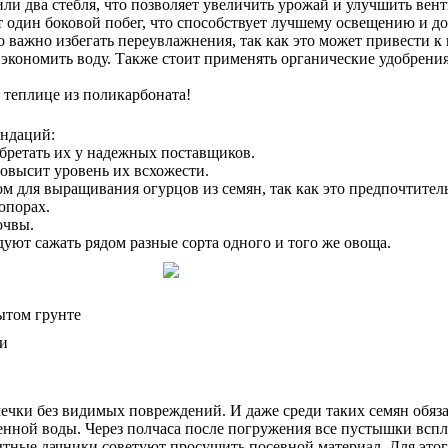
ли два стебля, что позволяет увеличить урожай и улучшить вен
т один боковой побег, что способствует лучшему освещению и до
о важно избегать переувлажнения, так как это может привести 
кономить воду. Также стоит применять органические удобрения
 теплице из поликарбоната!
ендаций:
бретать их у надежных поставщиков.
повысит уровень их всхожести.
для выращивания огурцов из семян, так как это предпочтитель
опорах.
очвы.
ют сажать рядом разные сорта одного и того же овоща.
рытом грунте
мечки без видимых повреждений. И даже среди таких семян обяза
нной воды. Через полчаса после погружения все пустышки всплы
тные дачники советуют просушить посевной материал. Для этог