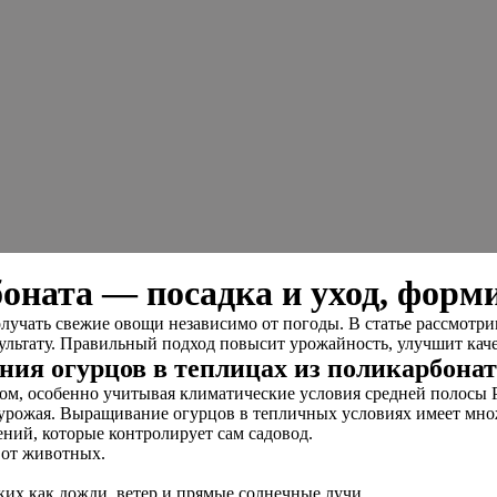
оната — посадка и уход, форм
лучать свежие овощи независимо от погоды. В статье рассмотри
зультату. Правильный подход повысит урожайность, улучшит кач
ия огурцов в теплицах из поликарбонат
гом, особенно учитывая климатические условия средней полосы
е урожая. Выращивание огурцов в тепличных условиях имеет мн
ний, которые контролирует сам садовод.
 от животных.
их как дожди, ветер и прямые солнечные лучи.