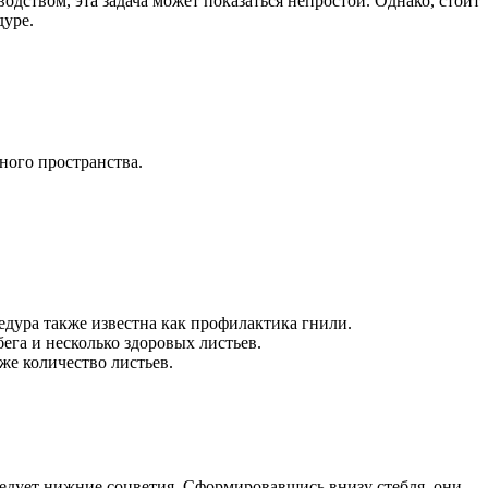
одством, эта задача может показаться непростой. Однако, стоит
дуре.
ного пространства.
едура также известна как профилактика гнили.
бега и несколько здоровых листьев.
же количество листьев.
ледует нижние соцветия. Сформировавшись внизу стебля, они