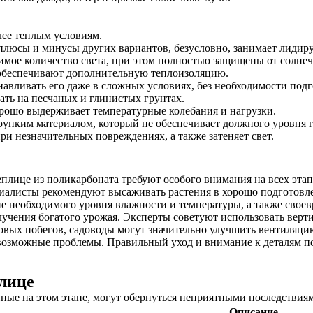
ее теплым условиям.
 плюсы и минусы других вариантов, безусловно, занимает лиди
ое количество света, при этом полностью защищены от солнечн
 обеспечивают дополнительную теплоизоляцию.
анавливать его даже в сложных условиях, без необходимости под
ать на песчаных и глинистых грунтах.
орошо выдерживает температурные колебания и нагрузки.
хрупким материалом, который не обеспечивает должного уровня г
ри незначительных повреждениях, а также затеняет свет.
еплице из поликарбоната требуют особого внимания на всех эта
циалисты рекомендуют высаживать растения в хорошо подготов
е необходимого уровня влажности и температуры, а также свое
учения богатого урожая. Эксперты советуют использовать верти
ковых побегов, садоводы могут значительно улучшить вентиляцию
 возможные проблемы. Правильный уход и внимание к деталям п
плице
ные на этом этапе, могут обернуться неприятными последствиям
Описание