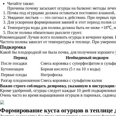
Читайте также:
Причины почему засыхают огурцы на балконе: методы лече
Почва под огурцами должна оставаться постоянно влажной, 
Увядание листьев — это сигнал к действию. При первых при
Для ускорения формирования завязей в этот период полив с
Температура воды для полива должна быть не ниже +18℃, н
После полива обязательно рыхлите грунт.
Рекомендация! Лучше всего поливать огурцы в вечернее время. В
Частота полива зависит от температуры в теплице. При умеренн
Подкормка
Какой бы плодородной ни была почва, для получения хорошего 
Период
Необходимый подкорм
После посадки
Смесь коровяка с суперфосфатом и сульф
Бутонизация
Борная кислота (5 г на 10 л воды)
Первые плоды
Нитрофоска
Разгар плодоношения
Смесь коровяка с сульфатом калия
Важно строго соблюдать дозировку, указанную в инструкции
Кроме удобрений, огурцы следует каждые 10 дней подкармливать 
Очень часто во время выращивания огурцов в парниках, садов
Формирование куста огурцов в теплице