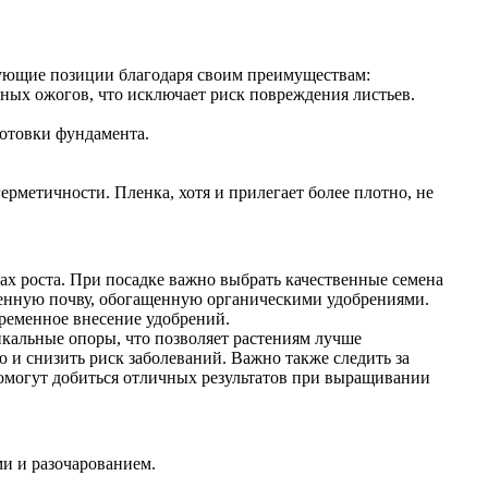
рующие позиции благодаря своим преимуществам:
ых ожогов, что исключает риск повреждения листьев.
готовки фундамента.
ерметичности. Пленка, хотя и прилегает более плотно, не
пах роста. При посадке важно выбрать качественные семена
ленную почву, обогащенную органическими удобрениями.
временное внесение удобрений.
кальные опоры, что позволяет растениям лучше
 и снизить риск заболеваний. Важно также следить за
омогут добиться отличных результатов при выращивании
и и разочарованием.