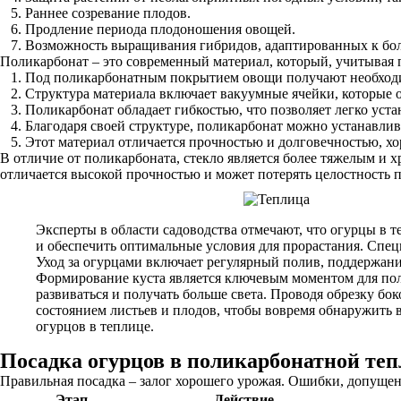
Раннее созревание плодов.
Продление периода плодоношения овощей.
Возможность выращивания гибридов, адаптированных к бол
Поликарбонат – это современный материал, который, учитывая
Под поликарбонатным покрытием овощи получают необходим
Структура материала включает вакуумные ячейки, которые
Поликарбонат обладает гибкостью, что позволяет легко уст
Благодаря своей структуре, поликарбонат можно устанавлив
Этот материал отличается прочностью и долговечностью, х
В отличие от поликарбоната, стекло является более тяжелым и 
отличается высокой прочностью и может потерять целостность п
Эксперты в области садоводства отмечают, что огурцы в т
и обеспечить оптимальные условия для прорастания. Спе
Уход за огурцами включает регулярный полив, поддержани
Формирование куста является ключевым моментом для пол
развиваться и получать больше света. Проводя обрезку бо
состоянием листьев и плодов, чтобы вовремя обнаружить
огурцов в теплице.
Посадка огурцов в поликарбонатной те
Правильная посадка – залог хорошего урожая. Ошибки, допущен
Этап
Действие