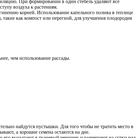
тиляцию. При формировании в один стебель удаляют все
ступу воздуха к растениям.
к гниению корней. Использование капельного полива в теплице
, такие как компост или перегной, для улучшения плодородия
нее, чем использование рассады.
тельно найдутся пустышки. Для того чтобы не тратить место в
вают, а хорошие семена остаются на дне.
о его высыпают в тканевый мешочек и размещают на сутки над