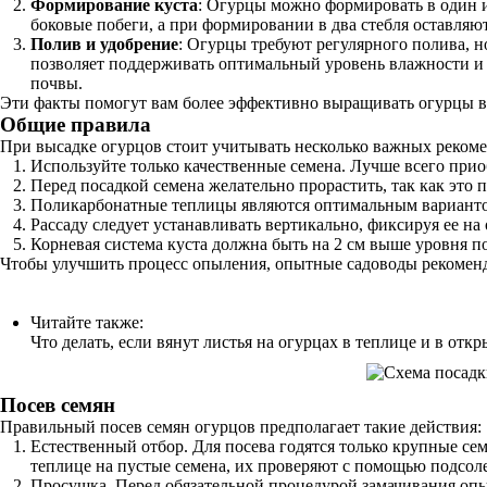
Формирование куста
: Огурцы можно формировать в один и
боковые побеги, а при формировании в два стебля оставляю
Полив и удобрение
: Огурцы требуют регулярного полива, н
позволяет поддерживать оптимальный уровень влажности и э
почвы.
Эти факты помогут вам более эффективно выращивать огурцы в
Общие правила
При высадке огурцов стоит учитывать несколько важных реком
Используйте только качественные семена. Лучше всего прио
Перед посадкой семена желательно прорастить, так как это 
Поликарбонатные теплицы являются оптимальным вариантом 
Рассаду следует устанавливать вертикально, фиксируя ее на 
Корневая система куста должна быть на 2 см выше уровня п
Чтобы улучшить процесс опыления, опытные садоводы рекоменду
Читайте также:
Что делать, если вянут листья на огурцах в теплице и в отк
Посев семян
Правильный посев семян огурцов предполагает такие действия:
Естественный отбор. Для посева годятся только крупные се
теплице на пустые семена, их проверяют с помощью подсоле
Просушка. Перед обязательной процедурой замачивания опы