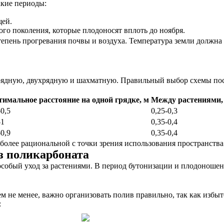
акие периоды:
щей.
вого поколения, которые плодоносят вплоть до ноября.
тепень прогревания почвы и воздуха. Температура земли должна
рядную, двухрядную и шахматную. Правильный выбор схемы поса
имальное расстояние на одной грядке, м
Между растениями,
-0,5
0,25-0,3
-1
0,35-0,4
-0,9
0,35-0,4
олее рациональной с точки зрения использования пространства 
из поликарбоната
собый уход за растениями. В период бутонизации и плодоноше
ем не менее, важно организовать полив правильно, так как изб
: