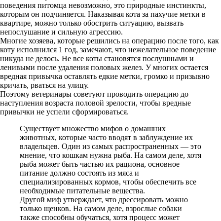
поведения питомца невозможно, это природные инстинкты,
которым он подчиняется. Наказывая кота за пахучие метки в
квартире, можно только обострить ситуацию, вызвать
непослушание и сильную агрессию.
Многие хозяева, которые решились на операцию после того, как
коту исполнился 1 год, замечают, что нежелательное поведение
никуда не делось. Не все коты становятся послушными и
ленивыми после удаления половых желез. У многих остается
вредная привычка оставлять едкие метки, громко и призывно
кричать, рваться на улицу.
Поэтому ветеринары советуют проводить операцию до
наступления возраста половой зрелости, чтобы вредные
привычки не успели сформироваться.
Существует множество мифов о домашних
животных, которые часто вводят в заблуждение их
владельцев. Один из самых распространенных — это
мнение, что кошкам нужна рыба. На самом деле, хотя
рыба может быть частью их рациона, основное
питание должно состоять из мяса и
специализированных кормов, чтобы обеспечить все
необходимые питательные вещества.
Другой миф утверждает, что дрессировать можно
только щенков. На самом деле, взрослые собаки
также способны обучаться, хотя процесс может