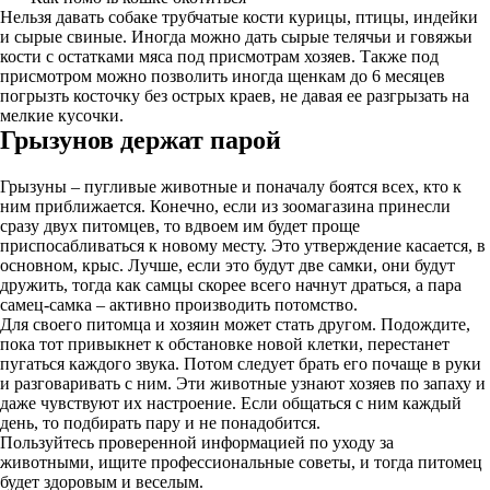
Нельзя давать собаке трубчатые кости курицы, птицы, индейки
и сырые свиные. Иногда можно дать сырые телячьи и говяжьи
кости с остатками мяса под присмотрам хозяев. Также под
присмотром можно позволить иногда щенкам до 6 месяцев
погрызть косточку без острых краев, не давая ее разгрызать на
мелкие кусочки.
Грызунов держат парой
Грызуны – пугливые животные и поначалу боятся всех, кто к
ним приближается. Конечно, если из зоомагазина принесли
сразу двух питомцев, то вдвоем им будет проще
приспосабливаться к новому месту. Это утверждение касается, в
основном, крыс. Лучше, если это будут две самки, они будут
дружить, тогда как самцы скорее всего начнут драться, а пара
самец-самка – активно производить потомство.
Для своего питомца и хозяин может стать другом. Подождите,
пока тот привыкнет к обстановке новой клетки, перестанет
пугаться каждого звука. Потом следует брать его почаще в руки
и разговаривать с ним. Эти животные узнают хозяев по запаху и
даже чувствуют их настроение. Если общаться с ним каждый
день, то подбирать пару и не понадобится.
Пользуйтесь проверенной информацией по уходу за
животными, ищите профессиональные советы, и тогда питомец
будет здоровым и веселым.