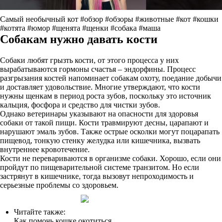
Самый необычный кот #обзор #обзоры #животные #кот #кошки
#котята #юмор #щенята #щенки #собака #маша
Собакам нужно давать кости
Собаки любят грызть кости, от этого процесса у них
вырабатываются гормоны счастья – эндорфины. Процесс
разгрызания костей напоминает собакам охоту, поедание добычи
и доставляет удовольствие. Многие утверждают, что кости
нужны щенкам в период роста зубов, поскольку это источник
кальция, фосфора и средство для чистки зубов.
Однако ветеринары указывают на опасности для здоровья
собаки от такой пищи. Кости травмируют десны, царапают и
нарушают эмаль зубов. Также острые осколки могут поцарапать
пищевод, тонкую стенку желудка или кишечника, вызвать
внутреннее кровотечение.
Кости не перевариваются в организме собаки. Хорошо, если они
пройдут по пищеварительной системе транзитом. Но если
застрянут в кишечнике, тогда вызовут непроходимость и
серьезные проблемы со здоровьем.
Читайте также:
Как помочь кошке окотиться