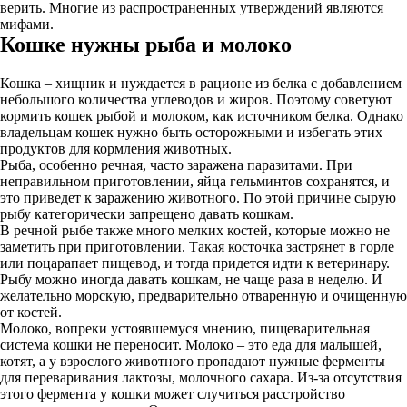
верить. Многие из распространенных утверждений являются
мифами.
Кошке нужны рыба и молоко
Кошка – хищник и нуждается в рационе из белка с добавлением
небольшого количества углеводов и жиров. Поэтому советуют
кормить кошек рыбой и молоком, как источником белка. Однако
владельцам кошек нужно быть осторожными и избегать этих
продуктов для кормления животных.
Рыба, особенно речная, часто заражена паразитами. При
неправильном приготовлении, яйца гельминтов сохранятся, и
это приведет к заражению животного. По этой причине сырую
рыбу категорически запрещено давать кошкам.
В речной рыбе также много мелких костей, которые можно не
заметить при приготовлении. Такая косточка застрянет в горле
или поцарапает пищевод, и тогда придется идти к ветеринару.
Рыбу можно иногда давать кошкам, не чаще раза в неделю. И
желательно морскую, предварительно отваренную и очищенную
от костей.
Молоко, вопреки устоявшемуся мнению, пищеварительная
система кошки не переносит. Молоко – это еда для малышей,
котят, а у взрослого животного пропадают нужные ферменты
для переваривания лактозы, молочного сахара. Из-за отсутствия
этого фермента у кошки может случиться расстройство