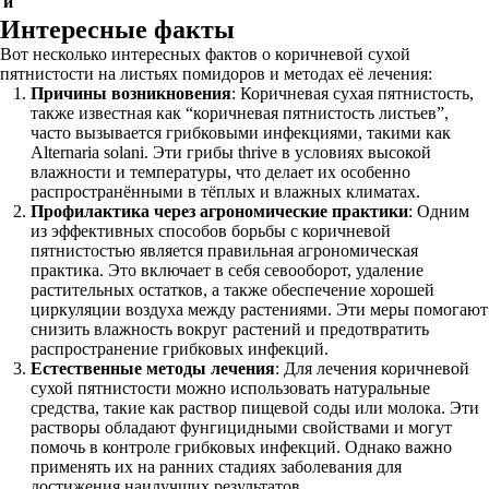
й
Интересные факты
Вот несколько интересных фактов о коричневой сухой
пятнистости на листьях помидоров и методах её лечения:
Причины возникновения
: Коричневая сухая пятнистость,
также известная как “коричневая пятнистость листьев”,
часто вызывается грибковыми инфекциями, такими как
Alternaria solani. Эти грибы thrive в условиях высокой
влажности и температуры, что делает их особенно
распространёнными в тёплых и влажных климатах.
Профилактика через агрономические практики
: Одним
из эффективных способов борьбы с коричневой
пятнистостью является правильная агрономическая
практика. Это включает в себя севооборот, удаление
растительных остатков, а также обеспечение хорошей
циркуляции воздуха между растениями. Эти меры помогают
снизить влажность вокруг растений и предотвратить
распространение грибковых инфекций.
Естественные методы лечения
: Для лечения коричневой
сухой пятнистости можно использовать натуральные
средства, такие как раствор пищевой соды или молока. Эти
растворы обладают фунгицидными свойствами и могут
помочь в контроле грибковых инфекций. Однако важно
применять их на ранних стадиях заболевания для
достижения наилучших результатов.