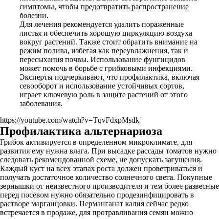
симптомы, чтобы предотвратить распространение
болезни.
Для лечения рекомендуется удалить пораженные
листья и обеспечить хорошую циркуляцию воздуха
вокруг растений. Также стоит обратить внимание на
режим полива, избегая как переувлажнения, так и
пересыхания почвы. Использование фунгицидов
может помочь в борьбе с грибковыми инфекциями.
Эксперты подчеркивают, что профилактика, включая
севооборот и использование устойчивых сортов,
играет ключевую роль в защите растений от этого
заболевания.
https://youtube.com/watch?v=TqvFdxpMsdk
Профилактика альтернариоза
Грибок активируется в определенном микроклимате, для
развития ему нужна влага. При высадке рассады томатов нужно
следовать рекомендованной схеме, не допускать загущения.
Каждый куст на всех этапах роста должен проветриваться и
получать достаточное количество солнечного света. Покупные
зернышки от неизвестного производителя и тем более развесные
перед посевом нужно обязательно продезинфицировать в
растворе марганцовки. Перманганат калия сейчас редко
встречается в продаже, для протравливания семян можно