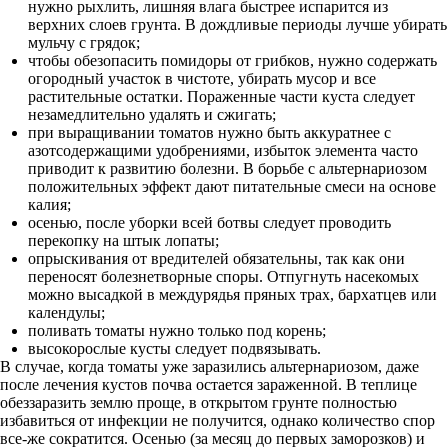
нужно рыхлить, лишняя влага быстрее испарится из
верхних слоев грунта. В дождливые периоды лучше убирать
мульчу с грядок;
чтобы обезопасить помидоры от грибков, нужно содержать
огородный участок в чистоте, убирать мусор и все
растительные остатки. Пораженные части куста следует
незамедлительно удалять и сжигать;
при выращивании томатов нужно быть аккуратнее с
азотсодержащими удобрениями, избыток элемента часто
приводит к развитию болезни. В борьбе с альтернариозом
положительных эффект дают питательные смеси на основе
калия;
осенью, после уборки всей ботвы следует проводить
перекопку на штык лопаты;
опрыскивания от вредителей обязательны, так как они
переносят болезнетворные споры. Отпугнуть насекомых
можно высадкой в междурядья пряных трах, бархатцев или
календулы;
поливать томаты нужно только под корень;
высокорослые кусты следует подвязывать.
В случае, когда томаты уже заразились альтернариозом, даже
после лечения кустов почва остается зараженной. В теплице
обеззаразить землю проще, в открытом грунте полностью
избавиться от инфекции не получится, однако количество спор
все-же сократится. Осенью (за месяц до первых заморозков) и