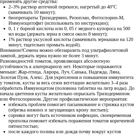
применять другие средства:
2–3% раствор аптечной перекиси, нагретый до 40°С
(замачивать 10 минут);
биопрепараты Триходермин, Ризоплан, Фитоспорин-М,
Иммуноцитофит (использовать по инструкции);
0, 1 г борной кислоты или 0, 05 г медного купороса на 500
мл воды (держать зерна в смеси около 8 минут);
1% раствор уксусной кислоты (замачивать зернышки на 120
минут, тщательно промыть водой).
Внимание!Семена можно обеззаразить под ультрафиолетовой
лампой, держать зерна нужно не более 3 минут.
Разновидностей томатов, проявляющих абсолютную
устойчивость к альтернариозу нет. Некоторые поражаются
меньше: Жар-птица, Аврора, Луч, Санька, Надежда, Ляна,
Золотая Пуля, Алекс. Для укрепления и повышения иммунитета
у томатов, кусты за весь сезон вегетации желательно 3–4 раза
обработать Иммуноцитом (половина таблетки на литр воды). До
начала цветения кусты желательно опрыскать Триходермином
или Фитоспорином. Другие профилактические мероприятия:
избежать проблем помогает пасынкование и стрижка кустов
(обрезка нижних и загущающих крону листьев);
сорняки могут быть источником инфекции, своевременная
прополка поможет избежать поражения томатов коричневой
пятнистостью;
после каждого полива или дождя почву вокруг кустов