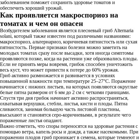
заболеванием поможет сохранить здоровье томатов и
обеспечить хороший урожай.
Как проявляется макроспориоз на
томатах и чем он опасен
Возбудителем заболевания является плесневый гриб Alternaria
solani, который также известен под различными названиями:
макроспориоз, альтернариоз, коричневая пятнистость или сухая
пятнистость. Первые признаки болезни можно заметить на
молодых томатах сразу после высадки, хотя иногда симптомы
проявляются позже, когда на растении уже образовались плоды.
Если не принять меры вовремя, грибок способен уничтожить
весь куст, что может привести к потере до 60% урожая.
Гриб активно размножается и развивается в условиях
повышенной влажности при температуре 25–27°С. Поражение
начинается с нижних листьев, на которых появляются округлые
белые пятна размером от 6 мм до 2 см с четкими границами.
Спустя три дня грибок начинает активно распространяться,
охватывая верхушки, стебли, листья, кисти и плоды. Пятна
сливаются, занимая большую часть листовой пластины,
высыхают и становятся серо-коричневыми, в результате чего
пораженные листья опадают.
Важно отметить, что споры переносятся на здоровые растения с
помощью ветра, капель росы и дождя, а также насекомыми. При
поражении плодов гриб проникает в семена, которые темнеют и