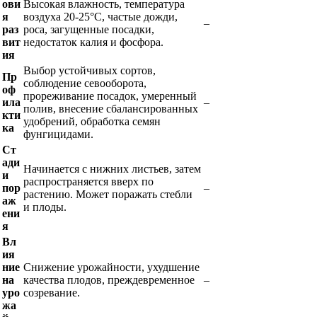
ови
Высокая влажность, температура
я
воздуха 20-25°C, частые дожди,
–
раз
роса, загущенные посадки,
вит
недостаток калия и фосфора.
ия
Выбор устойчивых сортов,
Пр
соблюдение севооборота,
оф
прореживание посадок, умеренный
ила
–
полив, внесение сбалансированных
кти
удобрений, обработка семян
ка
фунгицидами.
Ст
ади
Начинается с нижних листьев, затем
и
распространяется вверх по
пор
–
растению. Может поражать стебли
аж
и плоды.
ени
я
Вл
ия
ние
Снижение урожайности, ухудшение
на
качества плодов, преждевременное
–
уро
созревание.
жа