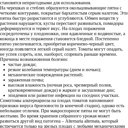
становятся непригодными для использования.
На черешках и стеблях образуются окольцовывающие пятна с
четкими контурами, покрытые бархатистым серым налетом. Эти
пятна быстро разрастаются и углубляются. Обмен веществ у
растения нарушается, кусты перестают развиваться, помидоры
деформируются и теряют вкус. На плодах поражения
сосредоточены у плодоножки, они вдавленные и водянистые, а
кожица в месте поражения становится бледной. Постепенно
пятно увеличивается, приобретая коричнево-черный цвет,
иногда появляется легкий серый налет. Томаты могут опадать,
не успев созреть, или, наоборот, созревать раньше времени.
Причины возникновения болезни:
частые дожди;
резкие колебания температуры (днем и ночью);
механические повреждения растений;
зараженная почва;
высокая влажность (ночная роса, чрезмерный полив,
кратковременные дожди) в жаркие и засушливые дни;
эпидемия или развитие инфекции на соседних участках.
Симптомы альтернариоза на плодах томатов напоминают
признаки вируса бронзовости (в конечной стадии), однако есть
небольшие отличия. При макроспориозе пятна не могут быть
желтыми. Во время хранения собранного урожая может
развиться другой вид патогена – Alternaria alternata, который
встречается только на зрелых плодах с любыми механическими