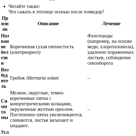
Читайте также:
Что сажать в теплице осенью после помидор?
Пр
изн
Описание
Лечение
ак
Наз
Фунгициды
ван
(например, на основе
ие
Коричневая сухая пятнистость
меди, хлороталонила),
бол
(альтернариоз)
удаление пораженных
езн
листьев, соблюдение
и
севооборота
Воз
буд
Грибок
Alternaria solani
–
ите
ль
Мелкие, округлые, темно-
коричневые пятна с
Си
концентрическими кольцами,
мп
окруженные желтым ореолом.
–
то
Постепенно пятна увеличиваются,
мы
сливаются, листья засыхают и
опадают.
Усл