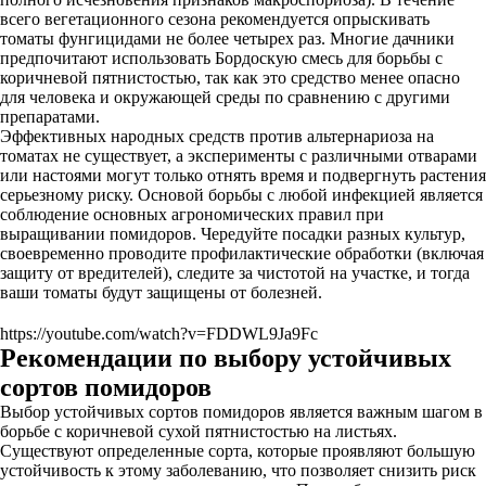
всего вегетационного сезона рекомендуется опрыскивать
томаты фунгицидами не более четырех раз. Многие дачники
предпочитают использовать Бордоскую смесь для борьбы с
коричневой пятнистостью, так как это средство менее опасно
для человека и окружающей среды по сравнению с другими
препаратами.
Эффективных народных средств против альтернариоза на
томатах не существует, а эксперименты с различными отварами
или настоями могут только отнять время и подвергнуть растения
серьезному риску. Основой борьбы с любой инфекцией является
соблюдение основных агрономических правил при
выращивании помидоров. Чередуйте посадки разных культур,
своевременно проводите профилактические обработки (включая
защиту от вредителей), следите за чистотой на участке, и тогда
ваши томаты будут защищены от болезней.
https://youtube.com/watch?v=FDDWL9Ja9Fc
Рекомендации по выбору устойчивых
сортов помидоров
Выбор устойчивых сортов помидоров является важным шагом в
борьбе с коричневой сухой пятнистостью на листьях.
Существуют определенные сорта, которые проявляют большую
устойчивость к этому заболеванию, что позволяет снизить риск