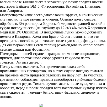
весной после таяния снега в зараженную почву следует внести
растворы Байкала ЭМ-5, Фитоспорина, Бактофита, Планзира
или Алирина.
Биопрепараты чаще всего дают слабый эффект, в критических
случаях их лучше заменить химией. Осенью почву следует
обработать 3% раствором бордоской жидкости, ранней весной в
сухую погоду внести (на глубину до 12 см) 4% смесь Хлорокиси
меди или 2% Оксихома. В посадочные лунки можно добавить
немного Квадриса, Хома или Браво. Стоит помнить, что эти
препараты способны уничтожить полезную микрофлору почвы.
Для обеззараживания стен теплиц рекомендовано использовать
серные шашки или формалин.
Помидоры в нашей стране выращивают многие огородники,
причем, для постоянного сбора урожая какую-то часто
томатов…Читать далее…
Почву можно вылечить без применения каких-либо
промышленных препаратов, но в этом случае посадку томатов
на прежнее место придется отложить на пару лет. На участках,
где дачники соблюдают правила севооборота грибковые болезни
проявляются редко. Томаты лучше сажать после лука, чеснока и
бобовых, перед и после посадки всех пасленовых культур нужно
сеять сидераты – горчицу белую, вику, фацелию, люцерну и
люпин.