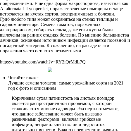
повреждениями. Еще одна форма макроспориоза, известная как
A. alternata f. Lycopersici, поражает зеленые помидоры и чаще
встречается на кустах сортов, восприимчивых к болезни.
Гриб любого типа может сохраняться на стенах теплицы и
садовом инвентаре. Семена томатов, пораженных
альтернариозом, собирать нельзя, даже если кусты были
вылечены на ранних стадиях болезни. По мнению большинства
дачников, основным источником инфекции является посевной и
посадочный материал. К сожалению, на рассаде очаги
поражения часто остаются незаметными.
https://youtube.com/watch?v=RY2iQrMdL7Q
Читайте также:
Лучшие семена томатов: самые урожайные сорта на 2021
год с фото и описанием
Коричневая сухая пятнистость на листьях помидор
является распространенной проблемой, с которой
сталкиваются многие садоводы. Эксперты отмечают,
что данное заболевание может быть вызвано
различными факторами, включая грибковые
инфекции, неправильный полив и недостаток
питательных веществ. Важно своевременно выявить