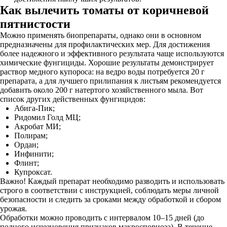
Как вылечить томаты от коричневой
пятнистости
Можно применять биопрепараты, однако они в основном
предназначены для профилактических мер. Для достижения
более надежного и эффективного результата чаще используются
химические фунгициды. Хорошие результаты демонстрирует
раствор медного купороса: на ведро воды потребуется 20 г
препарата, а для лучшего прилипания к листьям рекомендуется
добавить около 200 г натертого хозяйственного мыла. Вот
список других действенных фунгицидов:
Абига-Пик;
Ридомил Голд МЦ;
Акробат МИ;
Полирам;
Ордан;
Инфинити;
Флинт;
Купроксат.
Важно! Каждый препарат необходимо разводить и использовать
строго в соответствии с инструкцией, соблюдать меры личной
безопасности и следить за сроками между обработкой и сбором
урожая.
Обработки можно проводить с интервалом 10–15 дней (до
полного исчезновения признаков макроспориоза). В течение