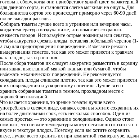
готовы к сбору, когда они приобретают яркий цвет, характерный
для данного сорта, и становятся слегка мягкими на ощупь. Для
большинства сортов это происходит примерно через 60-90 дней
после высадки рассады.
Собирать томаты лучше всего в утренние или вечерние часы,
когда температура воздуха ниже, что помогает сохранить
свежесть плодов. Используйте острые ножницы или секатор,
чтобы аккуратно срезать плоды, оставляя небольшой черенок (1-
2 см) для предотвращения повреждений. Избегайте резкого
выдергивания томатов, так как это может привести к травмам
как плодов, так и растения.
После сбора томатов их следует аккуратно разместить в корзину
или ящик, выстланный мягкой тканью или бумагой, чтобы
избежать механических повреждений. Не рекомендуется
складывать плоды слишком плотно, так как это может привести
к их повреждению и ускоренному гниению. Лучше всего
хранить собранные томаты в темном, прохладном месте с
хорошей вентиляцией.
Что касается хранения, то зрелые томаты лучше всего
употреблять в свежем виде, однако, если вы хотите сохранить их
на более длительный срок, есть несколько способов. Один из
самых простых — это хранение в холодильнике. Однако стоит
помнить, что низкие температуры могут негативно сказаться на
вкусе и текстуре плодов. Поэтому, если вы хотите сохранить
вкус, лучше всего хранить их при комнатной температуре, вдали