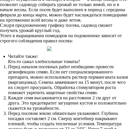
позволит садоводу собирать урожай не только зимой, но и в
начале весны. Если посев будет выполнен в период с середины
февраля до конца марта, можно будет наслаждаться помидорами
на протяжении всей весны и даже летом.
Следуя предложенному графику посева, садовод сможет
получать урожай круглый год.
Успех в выращивании помидоров на подоконнике зависит от
строгого соблюдения правил посева:
Читайте также:
Кто-то сажал хлебосольные томаты?
Перед началом посевных работ необходимо провести
дезинфекцию семян. Если нет специализированного
препарата, можно использовать раствор перманганата калия
(марганцовка). Семена замачивают на 15 минут, после чего
их следует просушить. Обработка стимулятором роста
поможет укрепить защитные свойства семян.
Каждое семя высаживается на расстоянии 2 см друг от
друга. Это предотвратит загущение кустов и положительно
скажется на урожайности.
Перед посевом землю обязательно увлажняют. Глубина
посадки составляет 2 см. Сверху контейнер накрывают
пленкой, чтобы создать тепличные условия. Температура
должна быть в диапазоне от 22 до 24°С. Через 7 дней в