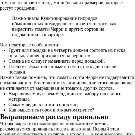
томатов отличается плодами небольших размеров, которые
растут гроздьями.
Важно знать! Культивирование гибридов
обыкновенных помидоров отличается от того, как
вырастить томаты Черри и других сортов на
подоконнике в квартире.
Вот некоторые особенности:
Грунт для посадки на четверть должен состоять из песка,
остальная доля приходится на чернозем.
Семена не следует замачивать перед посадкой.
Пленку с емкостей снимают спустя пять дней после
посадки.
Важно также помнить, что томаты сорта Черри не подвергаются
пасынкованию. В остальном культивирование этого вида овоща
не отличается от выращивание томатов других сортов.
Выращиваем лук: рекомендации по выбору посевного
материала
Сажаем редис в лотки из-под яиц
Как вырастить горох в открытом грунте?
Выращиваем рассаду правильно
Чтобы вырастить помидоры на подоконнике зимой,
рекомендуется проводить посев в два этапа. Первый этап
следует осуществить в октябре, а второй — в конце ноября. Это