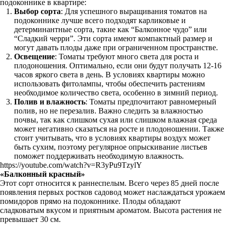
подоконнике в квартире:
Выбор сорта
: Для успешного выращивания томатов на
подоконнике лучше всего подходят карликовые и
детерминантные сорта, такие как “Балконное чудо” или
“Сладкий черри”. Эти сорта имеют компактный размер и
могут давать плоды даже при ограниченном пространстве.
Освещение
: Томаты требуют много света для роста и
плодоношения. Оптимально, если они будут получать 12-16
часов яркого света в день. В условиях квартиры можно
использовать фитолампы, чтобы обеспечить растениям
необходимое количество света, особенно в зимний период.
Полив и влажность
: Томаты предпочитают равномерный
полив, но не перезалив. Важно следить за влажностью
почвы, так как слишком сухая или слишком влажная среда
может негативно сказаться на росте и плодоношении. Также
стоит учитывать, что в условиях квартиры воздух может
быть сухим, поэтому регулярное опрыскивание листьев
поможет поддерживать необходимую влажность.
https://youtube.com/watch?v=R3yPu9TzylY
«Балконный красный»
Этот сорт относится к раннеспелым. Всего через 85 дней после
появления первых ростков садовод может наслаждаться урожаем
помидоров прямо на подоконнике. Плоды обладают
сладковатым вкусом и приятным ароматом. Высота растения не
превышает 30 см.