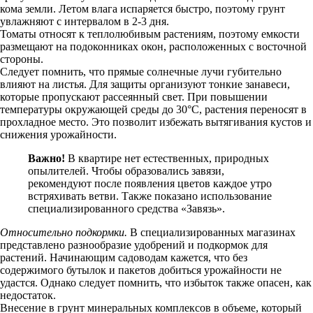
кома земли. Летом влага испаряется быстро, поэтому грунт
увлажняют с интервалом в 2-3 дня.
Томаты относят к теплолюбивым растениям, поэтому емкости
размещают на подоконниках окон, расположенных с восточной
стороны.
Следует помнить, что прямые солнечные лучи губительно
влияют на листья. Для защиты организуют тонкие занавеси,
которые пропускают рассеянный свет. При повышении
температуры окружающей среды до 30°С, растения переносят в
прохладное место. Это позволит избежать вытягивания кустов и
снижения урожайности.
Важно!
В квартире нет естественных, природных
опылителей. Чтобы образовались завязи,
рекомендуют после появления цветов каждое утро
встряхивать ветви. Также показано использование
специализированного средства «Завязь».
Относительно подкормки.
В специализированных магазинах
представлено разнообразие удобрений и подкормок для
растений. Начинающим садоводам кажется, что без
содержимого бутылок и пакетов добиться урожайности не
удастся. Однако следует помнить, что избыток также опасен, как
недостаток.
Внесение в грунт минеральных комплексов в объеме, который