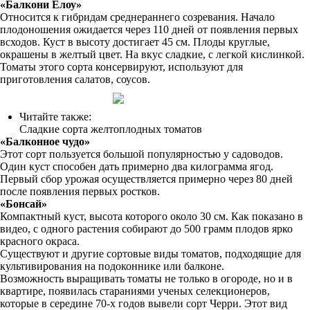
«Балкони Елоу»
Относится к гибридам среднераннего созревания. Начало
плодоношения ожидается через 110 дней от появления первых
всходов. Куст в высоту достигает 45 см. Плоды круглые,
окрашены в желтый цвет. На вкус сладкие, с легкой кислинкой.
Томаты этого сорта консервируют, используют для
приготовления салатов, соусов.
Читайте также:
Сладкие сорта желтоплодных томатов
«Балконное чудо»
Этот сорт пользуется большой популярностью у садоводов.
Один куст способен дать примерно два килограмма ягод.
Первый сбор урожая осуществляется примерно через 80 дней
после появления первых ростков.
«Бонсай»
Компактный куст, высота которого около 30 см. Как показано в
видео, с одного растения собирают до 500 грамм плодов ярко
красного окраса.
Существуют и другие сортовые виды томатов, подходящие для
культивирования на подоконнике или балконе.
Возможность выращивать томаты не только в огороде, но и в
квартире, появилась стараниями ученых селекционеров,
которые в середине 70-х годов вывели сорт Черри. Этот вид