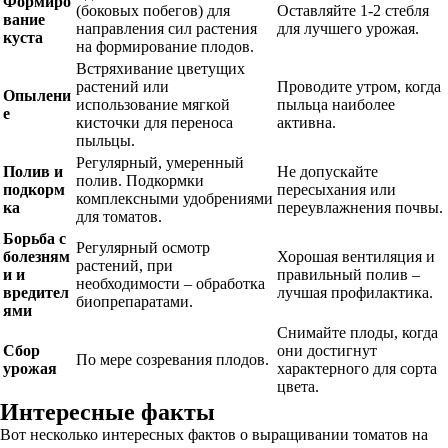
Формиро
(боковых побегов) для
Оставляйте 1-2 стебля
вание
направления сил растения
для лучшего урожая.
куста
на формирование плодов.
Встряхивание цветущих
растений или
Проводите утром, когда
Опылени
использование мягкой
пыльца наиболее
е
кисточки для переноса
активна.
пыльцы.
Регулярный, умеренный
Полив и
Не допускайте
полив. Подкормки
подкорм
пересыхания или
комплексными удобрениями
ка
переувлажнения почвы.
для томатов.
Борьба с
Регулярный осмотр
болезням
Хорошая вентиляция и
растений, при
и и
правильный полив –
необходимости – обработка
вредител
лучшая профилактика.
биопрепаратами.
ями
Снимайте плоды, когда
Сбор
они достигнут
По мере созревания плодов.
урожая
характерного для сорта
цвета.
Интересные факты
Вот несколько интересных фактов о выращивании томатов на