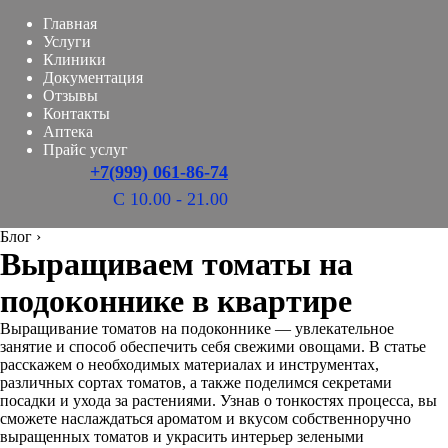
Главная
Услуги
Клиники
Документация
Отзывы
Контакты
Аптека
Прайс услуг
+7(999) 061-86-74
С 10.00 - 21.00
Блог
›
Выращиваем томаты на
подоконнике в квартире
Выращивание томатов на подоконнике — увлекательное
занятие и способ обеспечить себя свежими овощами. В статье
расскажем о необходимых материалах и инструментах,
различных сортах томатов, а также поделимся секретами
посадки и ухода за растениями. Узнав о тонкостях процесса, вы
сможете наслаждаться ароматом и вкусом собственноручно
выращенных томатов и украсить интерьер зелеными