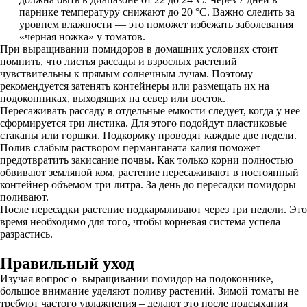
парнике температуру снижают до 20 °С. Важно следить за
уровнем влажности — это поможет избежать заболевания
«черная ножка» у томатов.
При выращивании помидоров в домашних условиях стоит
помнить, что листья рассады и взрослых растений
чувствительны к прямым солнечным лучам. Поэтому
рекомендуется затенять контейнеры или размещать их на
подоконниках, выходящих на север или восток.
Пересаживать рассаду в отдельные емкости следует, когда у нее
сформируется три листика. Для этого подойдут пластиковые
стаканы или горшки. Подкормку проводят каждые две недели.
Полив слабым раствором перманганата калия поможет
предотвратить закисание почвы. Как только корни полностью
обвивают земляной ком, растение пересаживают в постоянный
контейнер объемом три литра. За день до пересадки помидоры
поливают.
После пересадки растение подкармливают через три недели. Это
время необходимо для того, чтобы корневая система успела
разрастись.
Правильный уход
Изучая вопрос о выращивании помидор на подоконнике,
большое внимание уделяют поливу растений. Зимой томаты не
требуют частого увлажнения – делают это после подсыхания