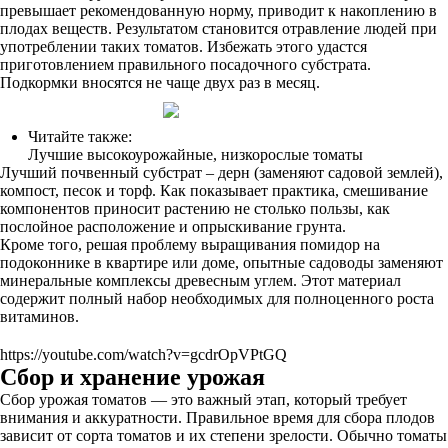
превышает рекомендованную норму, приводит к накоплению в
плодах веществ. Результатом становится отравление людей при
употреблении таких томатов. Избежать этого удастся
приготовлением правильного посадочного субстрата.
Подкормки вносятся не чаще двух раз в месяц.
Читайте также:
Лучшие высокоурожайные, низкорослые томаты
Лучший почвенный субстрат – дерн (заменяют садовой землей),
компост, песок и торф. Как показывает практика, смешивание
компонентов приносит растению не столько пользы, как
послойное расположение и опрыскивание грунта.
Кроме того, решая проблему выращивания помидор на
подоконнике в квартире или доме, опытные садоводы заменяют
минеральные комплексы древесным углем. Этот материал
содержит полный набор необходимых для полноценного роста
витаминов.
https://youtube.com/watch?v=gcdrOpVPtGQ
Сбор и хранение урожая
Сбор урожая томатов — это важный этап, который требует
внимания и аккуратности. Правильное время для сбора плодов
зависит от сорта томатов и их степени зрелости. Обычно томаты