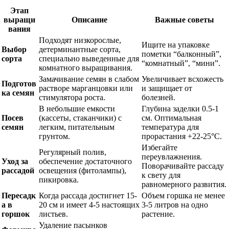
Этап
выращи
Описание
Важные советы
вания
Подходят низкорослые,
Ищите на упаковке
Выбор
детерминантные сорта,
пометки “балконный”,
сорта
специально выведенные для
“комнатный”, “мини”.
комнатного выращивания.
Замачивание семян в слабом
Увеличивает всхожесть
Подготов
растворе марганцовки или
и защищает от
ка семян
стимулятора роста.
болезней.
В небольшие емкости
Глубина заделки 0.5-1
Посев
(кассеты, стаканчики) с
см. Оптимальная
семян
легким, питательным
температура для
грунтом.
прорастания +22-25°C.
Избегайте
Регулярный полив,
переувлажнения.
Уход за
обеспечение достаточного
Поворачивайте рассаду
рассадой
освещения (фитолампы),
к свету для
пикировка.
равномерного развития.
Пересадк
Когда рассада достигнет 15-
Объем горшка не менее
а в
20 см и имеет 4-5 настоящих
3-5 литров на одно
горшок
листьев.
растение.
Удаление пасынков