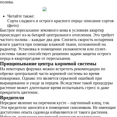
полива.
Читайте также:
Сорта сладкого и острого красного перца: описание сортов
(фото)
Быстрое пересыхание земляного кома в условиях квартир
происходит из-за батарей центрального отопления. Это требует
частого полива – каждые два дня. Снизить скорость испарения
влаги удается при помощи влажной ткани, положенной на
радиатор. Установка в помещении увлажнителя или сплит-
системы также способствует решению задачи защиты острого
перца в квартире\доме от пересыхания.
Прищипывание центра корневой системы
На некоторых форумах можно встретить рекомендации по
обрезке центральной части корневой системы во время
пикировки. Однако это является серьезной ошибкой при
выращивании и уходе за перцем. Вследствие такой процедуры
растение может длительное время испытывать стресс и даже
прекратить цветение.
Вредители
Нередкое явление на перечном кусте – паутинный клещ, тля.
Эти вредители заносятся в помещение сквозняком. Не имеющие
достаточно опыта садовода избавляются от такого растения.
Избежать появления вредителей помогает поддержание