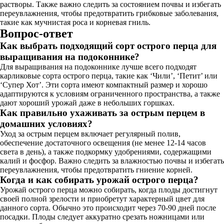
растворы. Также важно следить за состоянием почвы и избегать
переувлажнения, чтобы предотвратить грибковые заболевания,
такие как мучнистая роса и корневая гниль.
Вопрос-ответ
Как выбрать подходящий сорт острого перца для
выращивания на подоконнике?
Для выращивания на подоконнике лучше всего подходят
карликовые сорта острого перца, такие как ‘Чили’, ‘Петит’ или
‘Супер Хот’. Эти сорта имеют компактный размер и хорошо
адаптируются к условиям ограниченного пространства, а также
дают хороший урожай даже в небольших горшках.
Как правильно ухаживать за острым перцем в
домашних условиях?
Уход за острым перцем включает регулярный полив,
обеспечение достаточного освещения (не менее 12-14 часов
света в день), а также подкормку удобрениями, содержащими
калий и фосфор. Важно следить за влажностью почвы и избегать
переувлажнения, чтобы предотвратить гниение корней.
Когда и как собирать урожай острого перца?
Урожай острого перца можно собирать, когда плоды достигнут
своей полной зрелости и приобретут характерный цвет для
данного сорта. Обычно это происходит через 70-90 дней после
посадки. Плоды следует аккуратно срезать ножницами или