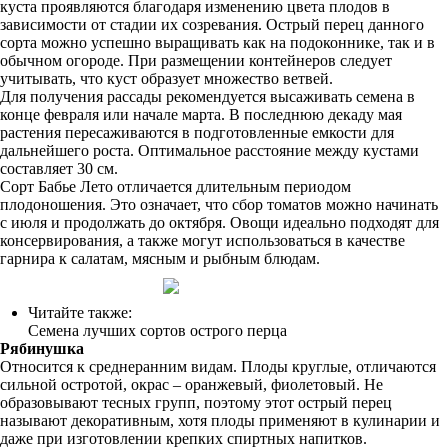
куста проявляются благодаря изменению цвета плодов в
зависимости от стадии их созревания. Острый перец данного
сорта можно успешно выращивать как на подоконнике, так и в
обычном огороде. При размещении контейнеров следует
учитывать, что куст образует множество ветвей.
Для получения рассады рекомендуется высаживать семена в
конце февраля или начале марта. В последнюю декаду мая
растения пересаживаются в подготовленные емкости для
дальнейшего роста. Оптимальное расстояние между кустами
составляет 30 см.
Сорт Бабье Лето отличается длительным периодом
плодоношения. Это означает, что сбор томатов можно начинать
с июля и продолжать до октября. Овощи идеально подходят для
консервирования, а также могут использоваться в качестве
гарнира к салатам, мясным и рыбным блюдам.
Читайте также:
Семена лучших сортов острого перца
Рябинушка
Относится к среднеранним видам. Плоды круглые, отличаются
сильной остротой, окрас – оранжевый, фиолетовый. Не
образовывают тесных групп, поэтому этот острый перец
называют декоративным, хотя плоды применяют в кулинарии и
даже при изготовлении крепких спиртных напитков.