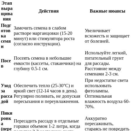
Этап
выра
Действия
Важные нюансы
щива
ния
Подг
Замочить семена в слабом
отов
Увеличивает
растворе марганцовки (15-20
ка
всхожесть и защищает
минут) или стимулятора роста
семя
от болезней.
(согласно инструкции).
н
Используйте легкий,
Посеять семена в небольшие
питательный грунт
Посе
емкости (кассеты, стаканчики) на
для рассады.
в
глубину 0.5-1 см.
Расстояние между
семенами 2-3 см.
При недостатке света
Уход
Обеспечить тепло (25-30°C) и
использовать
за
яркий свет (12-14 часов в день).
фитолампы.
расса
Регулярно поливать, не допуская
Оптимальная
дой
пересыхания и переувлажнения.
влажность воздуха 60-
70%.
Пики
ровк
Аккуратно
Пересадить рассаду в отдельные
а
пересаживать,
горшки объемом 1-2 литра, когда
(пере
стараясь не повредить