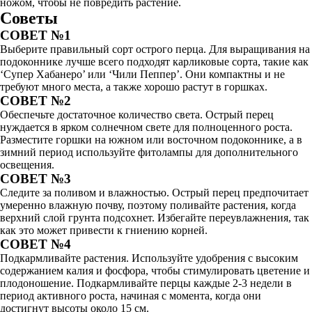
ножом, чтобы не повредить растение.
Советы
СОВЕТ №1
Выберите правильный сорт острого перца. Для выращивания на
подоконнике лучше всего подходят карликовые сорта, такие как
‘Супер Хабанеро’ или ‘Чили Пеппер’. Они компактны и не
требуют много места, а также хорошо растут в горшках.
СОВЕТ №2
Обеспечьте достаточное количество света. Острый перец
нуждается в ярком солнечном свете для полноценного роста.
Разместите горшки на южном или восточном подоконнике, а в
зимний период используйте фитолампы для дополнительного
освещения.
СОВЕТ №3
Следите за поливом и влажностью. Острый перец предпочитает
умеренно влажную почву, поэтому поливайте растения, когда
верхний слой грунта подсохнет. Избегайте переувлажнения, так
как это может привести к гниению корней.
СОВЕТ №4
Подкармливайте растения. Используйте удобрения с высоким
содержанием калия и фосфора, чтобы стимулировать цветение и
плодоношение. Подкармливайте перцы каждые 2-3 недели в
период активного роста, начиная с момента, когда они
достигнут высоты около 15 см.