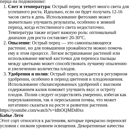
перца на подоконнике:
Свет и температура
: Острый перец требует много света для
успешного роста. Идеально, если он будет получать 12-16
часов света в день. Использование фитоламп может
значительно улучшить результаты, особенно в зимний
период, когда естественного света недостаточно.
Температура также играет важную роль: оптимальный
диапазон для роста составляет 20-30°C.
Опыление
: Острый перец — это самоопыляющееся
растение, но для повышения урожайности можно помочь
ему в этом процессе. Легкое встряхивание растений или
использование мягкой кисточки для переноса пыльцы
между цветками может способствовать лучшему опылению
и увеличению количества плодов.
Удобрения и полив
: Острый перец нуждается в регулярном
удобрении, особенно в период цветения и плодоношения.
Использование сбалансированных удобрений с высоким
содержанием калия поможет улучшить вкус и остроту
плодов. Полив следует осуществлять умеренно, избегая как
переувлажнения, так и пересыхания почвы, что может
негативно сказаться на росте и развитии растения.
https://youtube.com/watch?v=ldhOQMDd0xs
Бабье Лето
Этот сорт относится к растениям, которые прекрасно переносят
условия с низким уровнем освещения. Декоративные качества