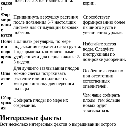
появятся 2-3 настоящих листа.
садка
корни.
)
Фор
Прищипнуть верхушку растения
Способствует
миро
после появления 5-7 настоящих
формированию более
вани
листьев для стимуляции боковых
пышного куста и
е
побегов.
увеличению урожая.
куста
Поли
Поливать регулярно, по мере
Избегайте застоя
в и
подсыхания верхнего слоя грунта.
воды. Следуйте
подк
Подкармливать комплексными
инструкциям по
ормк
удобрениями для перца каждые 2-
дозировке удобрений.
а
3 недели.
Для лучшего завязывания плодов
Особенно актуально
Опы
можно слегка потряхивать
при отсутствии
лени
растение или использовать
естественных
е
мягкую кисточку для переноса
опылителей.
пыльцы.
Чем чаще собирать
Сбор
Собирать плоды по мере их
плоды, тем больше
урож
созревания.
новых будет
ая
завязываться.
Интересные факты
Вот несколько интересных фактов о выращивании острого