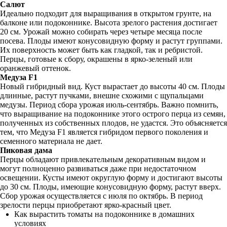
Салют
Идеально подходит для выращивания в открытом грунте, на
балконе или подоконнике. Высота зрелого растения достигает
20 см. Урожай можно собирать через четыре месяца после
посева. Плоды имеют конусовидную форму и растут группами.
Их поверхность может быть как гладкой, так и ребристой.
Перцы, готовые к сбору, окрашены в ярко-зеленый или
оранжевый оттенок.
Медуза F1
Новый гибридный вид. Куст вырастает до высоты 40 см. Плоды
длинные, растут пучками, внешне схожими с щупальцами
медузы. Период сбора урожая июль-сентябрь. Важно помнить,
что выращивание на подоконнике этого острого перца из семян,
полученных из собственных плодов, не удастся. Это объясняется
тем, что Медуза F1 является гибридом первого поколения и
семенного материала не дает.
Пиковая дама
Перцы обладают привлекательным декоративным видом и
могут полноценно развиваться даже при недостаточном
освещении. Кусты имеют округлую форму и достигают высоты
до 30 см. Плоды, имеющие конусовидную форму, растут вверх.
Сбор урожая осуществляется с июля по октябрь. В период
зрелости перцы приобретают ярко-красный цвет.
Как вырастить томаты на подоконнике в домашних
условиях