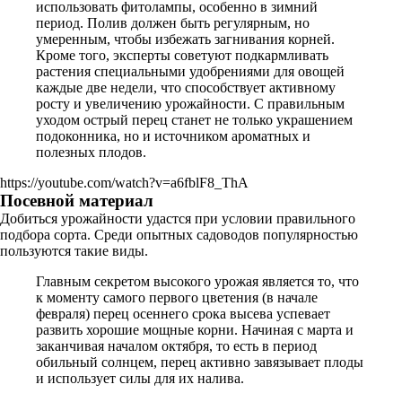
использовать фитолампы, особенно в зимний
период. Полив должен быть регулярным, но
умеренным, чтобы избежать загнивания корней.
Кроме того, эксперты советуют подкармливать
растения специальными удобрениями для овощей
каждые две недели, что способствует активному
росту и увеличению урожайности. С правильным
уходом острый перец станет не только украшением
подоконника, но и источником ароматных и
полезных плодов.
https://youtube.com/watch?v=a6fblF8_ThA
Посевной материал
Добиться урожайности удастся при условии правильного
подбора сорта. Среди опытных садоводов популярностью
пользуются такие виды.
Главным секретом высокого урожая является то, что
к моменту самого первого цветения (в начале
февраля) перец осеннего срока высева успевает
развить хорошие мощные корни. Начиная с марта и
заканчивая началом октября, то есть в период
обильный солнцем, перец активно завязывает плоды
и использует силы для их налива.