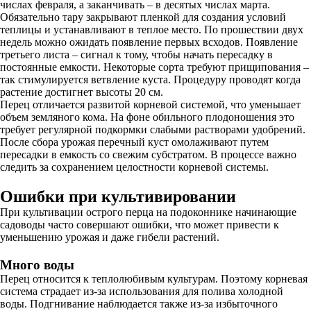
числах февраля, а заканчивать – в десятых числах марта.
Обязательно тару закрывают пленкой для создания условий
теплицы и устанавливают в теплое место. По прошествии двух
недель можно ожидать появление первых всходов. Появление
третьего листа – сигнал к тому, чтобы начать пересадку в
постоянные емкости. Некоторые сорта требуют прищипования –
так стимулируется ветвление куста. Процедуру проводят когда
растение достигнет высоты 20 см.
Перец отличается развитой корневой системой, что уменьшает
объем земляного кома. На фоне обильного плодоношения это
требует регулярной подкормки слабыми растворами удобрений.
После сбора урожая перечный куст омолаживают путем
пересадки в емкость со свежим субстратом. В процессе важно
следить за сохранением целостности корневой системы.
Ошибки при культивировании
При культивации острого перца на подоконнике начинающие
садоводы часто совершают ошибки, что может привести к
уменьшению урожая и даже гибели растений.
Много воды
Перец относится к теплолюбивым культурам. Поэтому корневая
система страдает из-за использования для полива холодной
воды. Подгнивание наблюдается также из-за избыточного