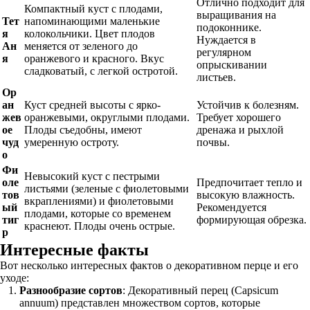
Отлично подходит для
Компактный куст с плодами,
выращивания на
Тет
напоминающими маленькие
подоконнике.
я
колокольчики. Цвет плодов
Нуждается в
Ан
меняется от зеленого до
регулярном
я
оранжевого и красного. Вкус
опрыскивании
сладковатый, с легкой остротой.
листьев.
Ор
ан
Куст средней высоты с ярко-
Устойчив к болезням.
жев
оранжевыми, округлыми плодами.
Требует хорошего
ое
Плоды съедобны, имеют
дренажа и рыхлой
чуд
умеренную остроту.
почвы.
о
Фи
Невысокий куст с пестрыми
оле
Предпочитает тепло и
листьями (зеленые с фиолетовыми
тов
высокую влажность.
вкраплениями) и фиолетовыми
ый
Рекомендуется
плодами, которые со временем
тиг
формирующая обрезка.
краснеют. Плоды очень острые.
р
Интересные факты
Вот несколько интересных фактов о декоративном перце и его
уходе:
Разнообразие сортов
: Декоративный перец (Capsicum
annuum) представлен множеством сортов, которые