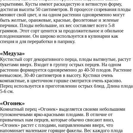
укрытиями. Кусты имеют раскидистую и ветвистую форму,
достигая высоты 50 сантиметров. В процессе созревания плоды
меняют свой цвет, и на одном растении одновременно могут
быть желтые, оранжевые, красные, фиолетовые и зеленые
перчики. Плоды небольшие, их вес составляет всего 5-8
граммов. Этот сорт ценится за продолжительное и обильное
плодоношение. Он широко используется в кулинарии как
специя и для переработки в паприку.
«Медуза»
Кустистый сорт декоративного перца, плоды вытянутые, растут
букетами вверх. Входит в группу острых перцев. На одном
растении формируется одновременно до 40-50 плодов. Растение
невысокое, 30-40 сантиметров в высоту. Кустики очень
компактные, в цветочном горшке смотрится очень красиво.
Перец используется в приготовлении острых блюд. Длина плода
5-6 см.
«Огонек»
Комнатный перец «Огонек» выделяется своими небольшими
тупоконечными ярко-красными плодами. В отличие от
привычных нам перцев, которые обычно свисают вниз,
«Огонек» растет с плодами, направленными вверх, что
напоминает маленькие горящие факелы. Вес каждого плода