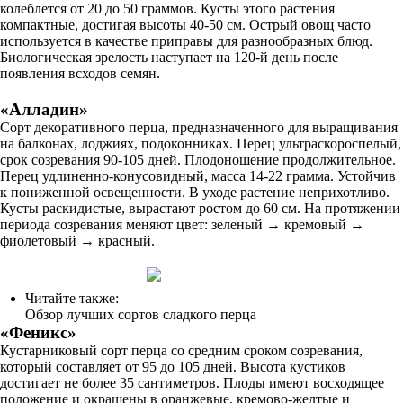
колеблется от 20 до 50 граммов. Кусты этого растения
компактные, достигая высоты 40-50 см. Острый овощ часто
используется в качестве приправы для разнообразных блюд.
Биологическая зрелость наступает на 120-й день после
появления всходов семян.
«Алладин»
Сорт декоративного перца, предназначенного для выращивания
на балконах, лоджиях, подоконниках. Перец ультраскороспелый,
срок созревания 90-105 дней. Плодоношение продолжительное.
Перец удлиненно-конусовидный, масса 14-22 грамма. Устойчив
к пониженной освещенности. В уходе растение неприхотливо.
Кусты раскидистые, вырастают ростом до 60 см. На протяжении
периода созревания меняют цвет: зеленый → кремовый →
фиолетовый → красный.
Читайте также:
Обзор лучших сортов сладкого перца
«Феникс»
Кустарниковый сорт перца со средним сроком созревания,
который составляет от 95 до 105 дней. Высота кустиков
достигает не более 35 сантиметров. Плоды имеют восходящее
положение и окрашены в оранжевые, кремово-желтые и