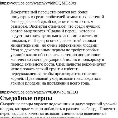
https://youtube.com/watch?v=ldhOQMDd0xs
Декоративный перец становится все более
популярным среди любителей комнатных растений
благодаря своей яркой окраске и компактным
размерам. Эксперты отмечают, что среди лучших
сортов выделяются “Сладкий перец”, который
радует глаз насыщенными красными и желтыми
плодами, и “Перец-огонек”, известный своими
миниатюрными, но очень эффектными ягодами.
Уход за декоративным перцем не требует особых
усилий: важно обеспечить растению достаточное
количество света, регулярный полив и подкормку в
период активного роста. Специалисты рекомендуют
использовать легкий грунт и избегать
переувлажнения, чтобы предотвратить гниение
корней. Правильный уход позволит наслаждаться
яркими плодами на протяжении всего года.
https://youtube.com/watch?v=tBjOwbOmTLQ
Съедобные перцы
Съедобные перцы украсят подоконник и дадут хороший урожай
плодов, которые можно добавлять в различные блюда. Получить
перец высшего качества позволят специально выведенные