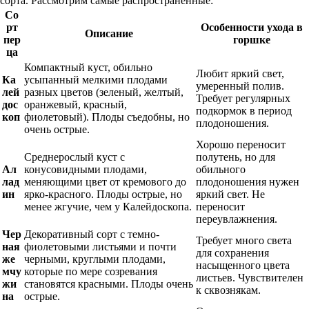
сорта. Рассмотрим самые распространенные:
Со
рт
Особенности ухода в
Описание
пер
горшке
ца
Компактный куст, обильно
Любит яркий свет,
Ка
усыпанный мелкими плодами
умеренный полив.
лей
разных цветов (зеленый, желтый,
Требует регулярных
дос
оранжевый, красный,
подкормок в период
коп
фиолетовый). Плоды съедобны, но
плодоношения.
очень острые.
Хорошо переносит
Среднерослый куст с
полутень, но для
Ал
конусовидными плодами,
обильного
лад
меняющими цвет от кремового до
плодоношения нужен
ин
ярко-красного. Плоды острые, но
яркий свет. Не
менее жгучие, чем у Калейдоскопа.
переносит
переувлажнения.
Чер
Декоративный сорт с темно-
Требует много света
ная
фиолетовыми листьями и почти
для сохранения
же
черными, круглыми плодами,
насыщенного цвета
мчу
которые по мере созревания
листьев. Чувствителен
жи
становятся красными. Плоды очень
к сквознякам.
на
острые.