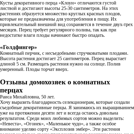
Кусты декоративного перца «Клоун» отличаются густой
листвой и достигают высоты 25-30 сантиметров. На этих
растениях образуется множество круглых красных плодов,
которые не предназначены для употребления в пищу. Их
привлекательный внешний вид сохраняется в течение двух-трех
месяцев. Перец требует регулярного полива, так как при
недостатке влаги плоды начинают быстро опадать.
«Голдфингер»
Комнатный перчик, с несъедобными стручковатыми плодами.
Высота растения достигает 25 сантиметров. Перец вырастает
длиной 5 см. Размещать растения нужно на солнце. Полив
умеренный. Плоды торчат вверх.
Отзывы домохозяек о комнатных
перцах
Раиса Михайловна, 50 лет.
Хочу выразить благодарность селекционерам, которые создали
съедобные декоративные перцы. Я занимаюсь их выращиванием
уже на протяжении десяти лет и всегда остаюсь довольна
результатом. Среди моих любимых сортов можно выделить:
«Невеста», «Огонек», «Маленькое чудо», а также особое
внимание уделяю сорту «Эксплозив эмбер». Эти растения