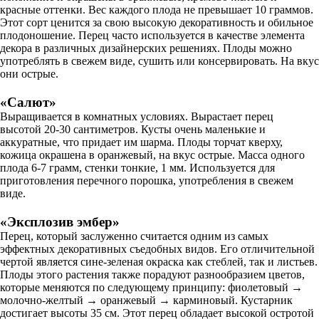
красные оттенки. Вес каждого плода не превышает 10 граммов.
Этот сорт ценится за свою высокую декоративность и обильное
плодоношение. Перец часто используется в качестве элемента
декора в различных дизайнерских решениях. Плоды можно
употреблять в свежем виде, сушить или консервировать. На вкус
они острые.
«Салют»
Выращивается в комнатных условиях. Вырастает перец
высотой 20-30 сантиметров. Кусты очень маленькие и
аккуратные, что придает им шарма. Плоды торчат кверху,
кожица окрашена в оранжевый, на вкус острые. Масса одного
плода 6-7 грамм, стенки тонкие, 1 мм. Используется для
приготовления перечного порошка, употребления в свежем
виде.
«Эксплозив эмбер»
Перец, который заслуженно считается одним из самых
эффектных декоративных съедобных видов. Его отличительной
чертой является сине-зеленая окраска как стеблей, так и листьев.
Плоды этого растения также порадуют разнообразием цветов,
которые меняются по следующему принципу: фиолетовый →
молочно-желтый → оранжевый → карминовый. Кустарник
достигает высоты 35 см. Этот перец обладает высокой остротой