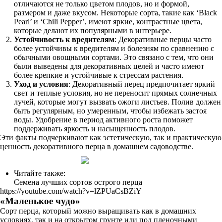
отличаются не только цветом плодов, но и формой,
размером и даже вкусом. Некоторые сорта, такие как ‘Black
Pearl’ и ‘Chili Pepper’, имеют яркие, контрастные цвета,
которые делают их популярными в интерьере.
Устойчивость к вредителям
: Декоративные перцы часто
более устойчивы к вредителям и болезням по сравнению с
обычными овощными сортами. Это связано с тем, что они
были выведены для декоративных целей и часто имеют
более крепкие и устойчивые к стрессам растения.
Уход и условия
: Декоративный перец предпочитает яркий
свет и теплые условия, но не переносит прямых солнечных
лучей, которые могут вызвать ожоги листьев. Полив должен
быть регулярным, но умеренным, чтобы избежать застоя
воды. Удобрение в период активного роста поможет
поддерживать яркость и насыщенность плодов.
Эти факты подчеркивают как эстетическую, так и практическую
ценность декоративного перца в домашнем садоводстве.
Читайте также:
Семена лучших сортов острого перца
https://youtube.com/watch?v=lZPUaCsBZiY
«Маленькое чудо»
Сорт перца, который можно выращивать как в домашних
условиях, так и на открытом грунте или под пленочными