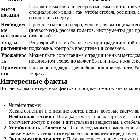
Посадка томатов в перевернутые емкости (например
Метод
специальные мешки) так, чтобы стебель рос вниз, 
посадки
находились сверху.
Необходим
Прочные емкости (ведра, мешки для выращивания),
ые
(почвосмесь), рассада томатов, инструменты для 
материалы
отверстий.
Уход за
Регулярный полив (чаще, чем при традиционной по
растениями
подкормка, контроль вредителей и болезней.
Урожайнос
Может быть сопоставима с традиционным методом
ть
правильном уходе, но может быть и ниже из-за стре
Применимо
Идеально подходит для небольших пространств, ба
сть
террас.
Интересные факты
Вот несколько интересных фактов о посадке томатов вверх корн
Читайте также:
Характеристика и описание сортов перца, которые растут в
Необычная техника
: Посадка томатов вверх корнями — это
получают доступ к воде и питательным веществам, а стебель
Устойчивость к болезням
: Этот метод может помочь снизит
также может уменьшить вероятность появления вредителей,
Экономия пространства
: Посадка томатов вверх корнями 