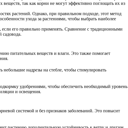
х веществ, так как корни не могут эффективно поглощать их из
остях растений. Однако, при правильном подходе, этот метод
особенности ухода за растениями, чтобы выбрать наиболее
, если его правильно применять. Сравнение с традиционными
й садовода.
ению питательных веществ и влаги. Это также помогает
ния.
ть небольшие надрезы на стебле, чтобы стимулировать
 подкормку удобрениями, чтобы обеспечить необходимый уровень
тиляции и освещения.
корневой системой и без признаков заболеваний. Это повысит
печит растению дополнительную устойчивость к ветру и другим