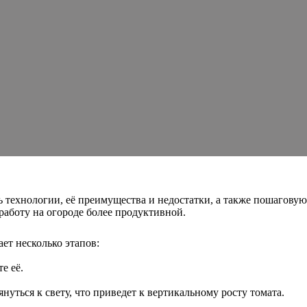
 технологии, её преимущества и недостатки, а также пошаговую
работу на огороде более продуктивной.
ет несколько этапов:
е её.
.
януться к свету, что приведет к вертикальному росту томата.