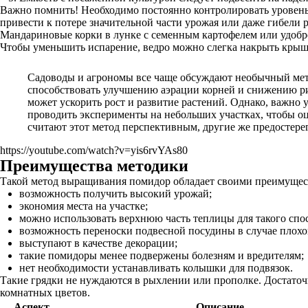
Важно помнить! Необходимо постоянно контролировать уровень в
привести к потере значительной части урожая или даже гибели р
Мандариновые корки в лунке с семенным картофелем или удобре
Чтобы уменьшить испарение, ведро можно слегка накрыть крышк
Садоводы и агрономы все чаще обсуждают необычный мето
способствовать улучшению аэрации корней и снижению риск
может ускорить рост и развитие растений. Однако, важно 
проводить эксперименты на небольших участках, чтобы оц
считают этот метод перспективным, другие же предостере
https://youtube.com/watch?v=yis6rvYAs80
Преимущества методики
Такой метод выращивания помидор обладает своими преимущес
возможность получить высокий урожай;
экономия места на участке;
можно использовать верхнюю часть теплицы для такого спо
возможность переноски подвесной посудины в случае плохо
выступают в качестве декорации;
такие помидоры менее подвержены болезням и вредителям;
нет необходимости устанавливать колышки для подвязок.
Такие грядки не нуждаются в рыхлении или прополке. Достаточ
комнатных цветов.
Аспект
Описание