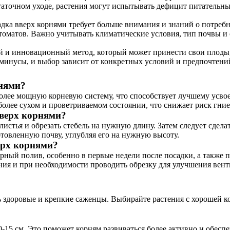
статочном уходе, растения могут испытывать дефицит питательны
дка вверх корнями требует больше внимания и знаний о потребн
томатов. Важно учитывать климатические условия, тип почвы и 
ый и инновационный метод, который может принести свои плоды
 минусы, и выбор зависит от конкретных условий и предпочтени
рнями?
более мощную корневую систему, что способствует лучшему усво
 более сухом и проветриваемом состоянии, что снижает риск гние
вверх корнями?
истья и обрезать стебель на нужную длину. Затем следует сдела
отовленную почву, углубляя его на нужную высоту.
ерх корнями?
ярный полив, особенно в первые недели после посадки, а также
ения и при необходимости проводить обрезку для улучшения вен
сть здоровые и крепкие саженцы. Выбирайте растения с хорошей 
10-15 см. Это поможет корням развиваться более активно и обес