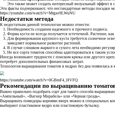
Это также может создать интересный визуальный эффект в с
Эти факты подчеркивают, что нестандартные методы посадки мо
https://youtube.com/watch?v=Mtgxe9LWuNU
Недостатки метода
К недостаткам данной технологии можно отнести:
Необходимость создания надежного и прочного подвеса.
Форма куста не всегда получается эстетичной. Растение, как
Для формирования крупного куста требуется солнечное освещ
замедляет нормальное развитие растений.
В случае слишком жаркого и сухого лета необходимо регул
Не все сорта томатов способны адаптироваться к таким усло
Иногда возникают трудности с поиском крюка или другого креп
потребует дополнительных финансовых затрат.
Технология выращивания томатов в ведрах без дна появилась в 
https://youtube.com/watch?v=0GBmF4_HVFQ
Рекомендации по выращиванию томато
Важно правильно подобрать сорт для такого способа выращиван
«Ампельный», «Вагнер Мирабель» или «Черная гроздь».
Выращивать помидоры корнями вверх можно в специальных конте
выбирают пластиковое ведро или пластиковую бутылку.