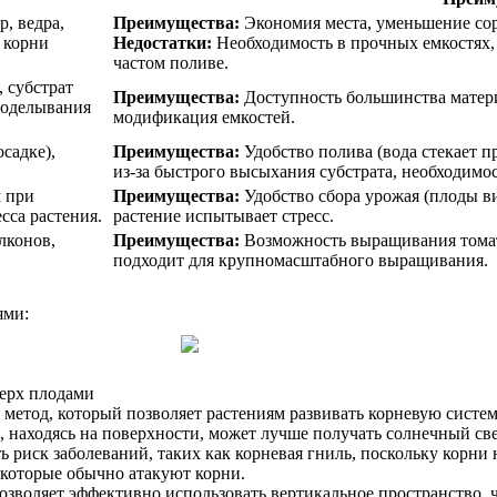
, ведра,
Преимущества:
Экономия места, уменьшение сор
а корни
Недостатки:
Необходимость в прочных емкостях, 
частом поливе.
 субстрат
Преимущества:
Доступность большинства матер
проделывания
модификация емкостей.
садке),
Преимущества:
Удобство полива (вода стекает п
из-за быстрого высыхания субстрата, необходимос
 при
Преимущества:
Удобство сбора урожая (плоды ви
сса растения.
растение испытывает стресс.
лконов,
Преимущества:
Возможность выращивания томат
подходит для крупномасштабного выращивания.
ями:
верх плодами
 метод, который позволяет растениям развивать корневую систем
, находясь на поверхности, может лучше получать солнечный све
ь риск заболеваний, таких как корневая гниль, поскольку корни
 которые обычно атакуют корни.
позволяет эффективно использовать вертикальное пространство, 