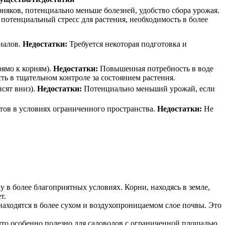
няков, потенциально меньше болезней, удобство сбора урожая.
потенциальный стресс для растения, необходимость в более
иалов.
Недостатки:
Требуется некоторая подготовка и
рямо к корням).
Недостатки:
Повышенная потребность в воде
ть в тщательном контроле за состоянием растения.
сят вниз).
Недостатки:
Потенциально меньший урожай, если
ов в условиях ограниченного пространства.
Недостатки:
Не
у в более благоприятных условиях. Корни, находясь в земле,
т.
 находятся в более сухом и воздухопроницаемом слое почвы. Это
что особенно полезно для садоводов с ограниченной площадью.