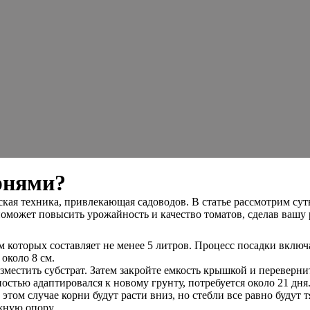
рнями?
ая техника, привлекающая садоводов. В статье рассмотрим суть
оможет повысить урожайность и качество томатов, сделав вашу 
 которых составляет не менее 5 литров. Процесс посадки включа
около 8 см.
местить субстрат. Затем закройте емкость крышкой и перевернит
остью адаптировался к новому грунту, потребуется около 21 дня
этом случае корни будут расти вниз, но стебли все равно будут т
жную опору.