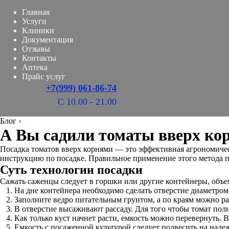
Главная
Услуги
Клиники
Документация
Отзывы
Контакты
Аптека
Прайс услуг
+7(999) 061-86-74
С 10.00 - 21.00
Блог
›
А Вы садили томаты вверх ко
Посадка томатов вверх корнями — это эффективная агрономическ
инструкцию по посадке. Правильное применение этого метода п
Суть технологии посадки
Сажать саженцы следует в горшки или другие контейнеры, объем
На дне контейнера необходимо сделать отверстие диаметром 
Заполните ведро питательным грунтом, а по краям можно раз
В отверстие высаживают рассаду. Для того чтобы томат полн
Как только куст начнет расти, емкость можно перевернуть. В 
Емкость с посаженной культурой следует подвесить на наде