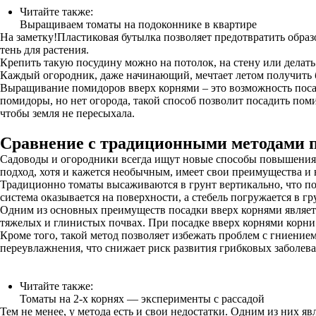
Читайте также:
Выращиваем томаты на подоконнике в квартире
На заметку!Пластиковая бутылка позволяет предотвратить образ
тень для растения.
Крепить такую посудину можно на потолок, на стену или делать
Каждый огородник, даже начинающий, мечтает летом получить
Выращивание помидоров вверх корнями – это возможность посад
помидоры, но нет огорода, такой способ позволит посадить пом
чтобы земля не пересыхала.
Сравнение с традиционными методами 
Садоводы и огородники всегда ищут новые способы повышения у
подход, хотя и кажется необычным, имеет свои преимущества и
Традиционно томаты высаживаются в грунт вертикально, что поз
система оказывается на поверхности, а стебель погружается в гр
Одним из основных преимуществ посадки вверх корнями являетс
тяжелых и глинистых почвах. При посадке вверх корнями корни 
Кроме того, такой метод позволяет избежать проблем с гниением
переувлажнения, что снижает риск развития грибковых заболев
Читайте также:
Томаты на 2-х корнях — эксперименты с рассадой
Тем не менее, у метода есть и свои недостатки. Одним из них я