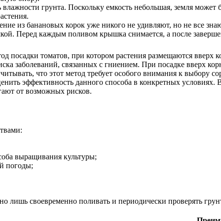
лажности грунта. Поскольку емкость небольшая, земля может бы
астения.
ние из банановых корок уже никого не удивляют, но не все зн
ой. Перед каждым поливом крышка снимается, а после завершен
д посадки томатов, при котором растения размещаются вверх к
а заболеваний, связанных с гниением. При посадке вверх корня
учитывать, что этот метод требует особого внимания к выбору 
енить эффективность данного способа в конкретных условиях. В
гают от возможных рисков.
твами:
соба выращивания культуры;
й погоды;
но лишь своевременно поливать и периодически проверять грунт
Преим