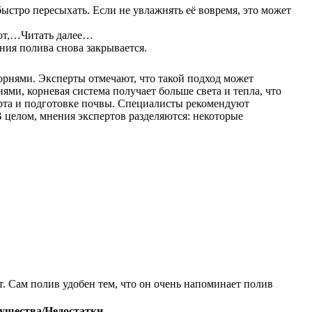
стро пересыхать. Если не увлажнять её вовремя, это может
ают,…Читать далее…
ия полива снова закрывается.
орнями. Эксперты отмечают, что такой подход может
ми, корневая система получает больше света и тепла, что
сорта и подготовке почвы. Специалисты рекомендуют
 целом, мнения экспертов разделяются: некоторые
. Сам полив удобен тем, что он очень напоминает полив
ущества/Недостатки