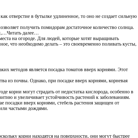
как отверстие в бутылке удлиненное, то оно не создает сильную
позволяет получить помидорам достаточное количество солнца.
ки,…Читать далее…
еста на огороде. Для людей, которые хотят выращивать
ное, что необходимо делать – это своевременно поливать кусты,
ких методов является посадка томатов вверх корнями. Этот
ва из почвы. Однако, при посадке вверх корнями, корневая
е корни могут страдать от недостатка кислорода, особенно в
звитию и увеличивает устойчивость растений к заболеваниям.
ае посадки вверх корнями, стебель растения защищен от
 или частыми дождями.
оскольку корни находятся на поверхности, они могут быстрее