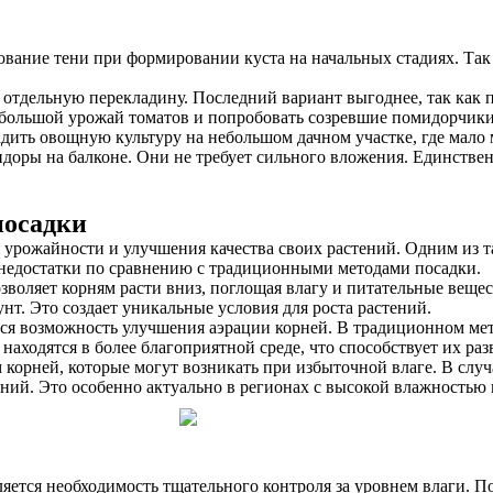
ование тени при формировании куста на начальных стадиях. Так 
 отдельную перекладину. Последний вариант выгоднее, так как 
 большой урожай томатов и попробовать созревшие помидорчи
ить овощную культуру на небольшом дачном участке, где мало м
идоры на балконе. Они не требует сильного вложения. Единствен
посадки
рожайности и улучшения качества своих растений. Одним из та
 недостатки по сравнению с традиционными методами посадки.
воляет корням расти вниз, поглощая влагу и питательные вещест
унт. Это создает уникальные условия для роста растений.
я возможность улучшения аэрации корней. В традиционном метод
находятся в более благоприятной среде, что способствует их ра
 корней, которые могут возникать при избыточной влаге. В случ
аний. Это особенно актуально в регионах с высокой влажностью
вляется необходимость тщательного контроля за уровнем влаги. П