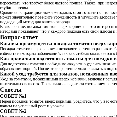
пересыхать, что требует более частого полива. Также, при недо
глубины почвы.
Сравнивая с традиционными методами, стоит отметить, что поса
может значительно повысить урожайность и улучшить здоровье 
подходящий метод для вашего огорода.
В заключение, посадка томатов вверх корнями — это интересн
методами показывает, что у каждого подхода есть свои плюсы и
Вопрос-ответ
Каковы преимущества посадки томатов вверх ко
Посадка томатов вверх корнями позволяет растению развивать 
избежать некоторых заболеваний, так как стебель оказывается в
Как правильно подготовить томаты для посадки 
Для подготовки томатов необходимо аккуратно удалить нижние л
образование корней. После этого растение можно сажать в подг
Какой уход требуется для томатов, посаженных вв
Уход за томатами, посаженными вверх корнями, включает регул
питательных веществ. Также важно следить за состоянием раст
Советы
СОВЕТ №1
Перед посадкой томатов вверх корнями, убедитесь, что у вас е
шансы на успешный рост и урожай.
СОВЕТ №2
При посадке томатов вверх корнями, углубляйте их в почву на 