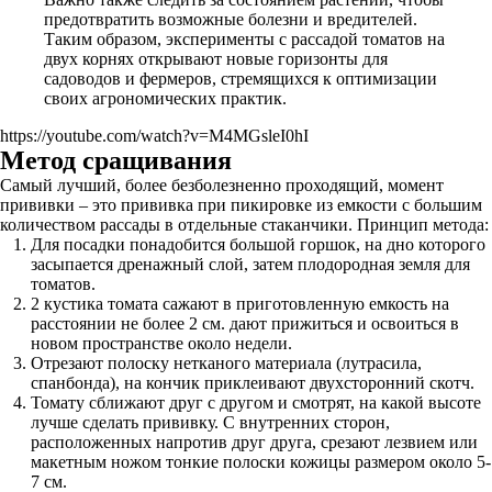
предотвратить возможные болезни и вредителей.
Таким образом, эксперименты с рассадой томатов на
двух корнях открывают новые горизонты для
садоводов и фермеров, стремящихся к оптимизации
своих агрономических практик.
https://youtube.com/watch?v=M4MGsleI0hI
Метод сращивания
Самый лучший, более безболезненно проходящий, момент
прививки – это прививка при пикировке из емкости с большим
количеством рассады в отдельные стаканчики. Принцип метода:
Для посадки понадобится большой горшок, на дно которого
засыпается дренажный слой, затем плодородная земля для
томатов.
2 кустика томата сажают в приготовленную емкость на
расстоянии не более 2 см. дают прижиться и освоиться в
новом пространстве около недели.
Отрезают полоску нетканого материала (лутрасила,
спанбонда), на кончик приклеивают двухсторонний скотч.
Томату сближают друг с другом и смотрят, на какой высоте
лучше сделать прививку. С внутренних сторон,
расположенных напротив друг друга, срезают лезвием или
макетным ножом тонкие полоски кожицы размером около 5-
7 см.