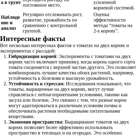
а в грунт
усиленной
постоянное место.
корневой системой.
Регулярно отслеживать рост,
Оценка
Наблюде
развитие, урожайность по
эффективности
ние и
сравнению с контрольной
метода “томаты на
анализ
группой.
2-х корнях”.
Интересные факты
Вот несколько интересных фактов о томатах на двух корнях и
экспериментах с рассадой:
Гибридизация корней
: Эксперименты с томатами на двух
корнях часто включают прививку, когда корень одного сорта
томата соединяется с верхней частью другого. Это позволяет
комбинировать лучшие качества обоих растений, например,
устойчивость к болезням и высокую урожайность.
Устойчивость к стрессам
: Исследования показывают, что
томаты, выращенные на двух корнях, могут лучше
справляться с неблагоприятными условиями, такими как
засуха или болезни. Это связано с тем, что разные корни
могут адаптироваться к различным условиям почвы и
обеспечивать растения необходимыми питательными
веществами.
Экономия пространства
: Выращивание томатов на двух
корнях позволяет более эффективно использовать
пространство в теплицах и на огородах. Это особенно