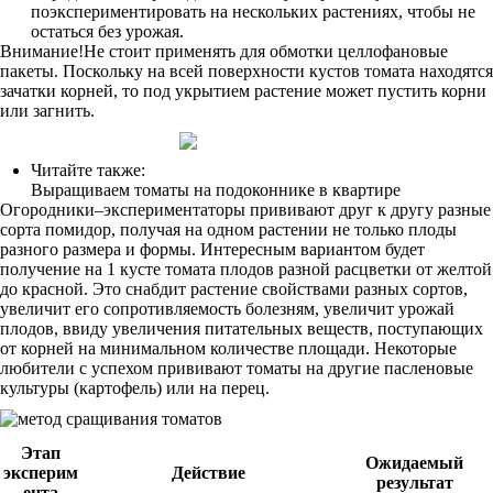
поэкспериментировать на нескольких растениях, чтобы не
остаться без урожая.
Внимание!Не стоит применять для обмотки целлофановые
пакеты. Поскольку на всей поверхности кустов томата находятся
зачатки корней, то под укрытием растение может пустить корни
или загнить.
Читайте также:
Выращиваем томаты на подоконнике в квартире
Огородники–экспериментаторы прививают друг к другу разные
сорта помидор, получая на одном растении не только плоды
разного размера и формы. Интересным вариантом будет
получение на 1 кусте томата плодов разной расцветки от желтой
до красной. Это снабдит растение свойствами разных сортов,
увеличит его сопротивляемость болезням, увеличит урожай
плодов, ввиду увеличения питательных веществ, поступающих
от корней на минимальном количестве площади. Некоторые
любители с успехом прививают томаты на другие пасленовые
культуры (картофель) или на перец.
Этап
Ожидаемый
эксперим
Действие
результат
ента