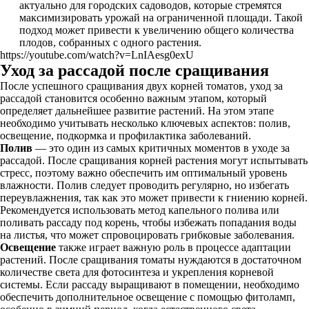
актуально для городских садоводов, которые стремятся
максимизировать урожай на ограниченной площади. Такой
подход может привести к увеличению общего количества
плодов, собранных с одного растения.
https://youtube.com/watch?v=LnIAesg0exU
Уход за рассадой после сращивания
После успешного сращивания двух корней томатов, уход за
рассадой становится особенно важным этапом, который
определяет дальнейшее развитие растений. На этом этапе
необходимо учитывать несколько ключевых аспектов: полив,
освещение, подкормка и профилактика заболеваний.
Полив
— это один из самых критичных моментов в уходе за
рассадой. После сращивания корней растения могут испытывать
стресс, поэтому важно обеспечить им оптимальный уровень
влажности. Полив следует проводить регулярно, но избегать
переувлажнения, так как это может привести к гниению корней.
Рекомендуется использовать метод капельного полива или
поливать рассаду под корень, чтобы избежать попадания воды
на листья, что может спровоцировать грибковые заболевания.
Освещение
также играет важную роль в процессе адаптации
растений. После сращивания томаты нуждаются в достаточном
количестве света для фотосинтеза и укрепления корневой
системы. Если рассаду выращивают в помещении, необходимо
обеспечить дополнительное освещение с помощью фитоламп,