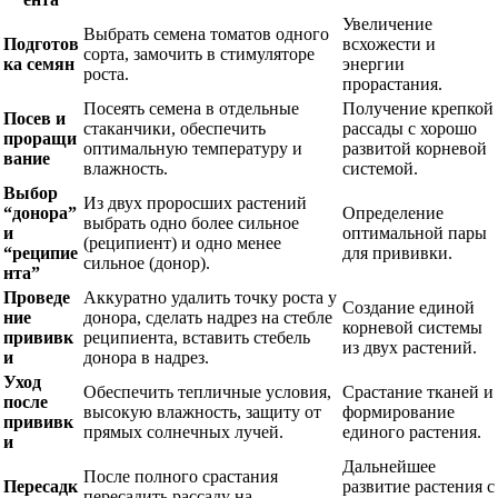
Увеличение
Выбрать семена томатов одного
Подготов
всхожести и
сорта, замочить в стимуляторе
ка семян
энергии
роста.
прорастания.
Посеять семена в отдельные
Получение крепкой
Посев и
стаканчики, обеспечить
рассады с хорошо
проращи
оптимальную температуру и
развитой корневой
вание
влажность.
системой.
Выбор
Из двух проросших растений
“донора”
Определение
выбрать одно более сильное
и
оптимальной пары
(реципиент) и одно менее
“реципие
для прививки.
сильное (донор).
нта”
Проведе
Аккуратно удалить точку роста у
Создание единой
ние
донора, сделать надрез на стебле
корневой системы
прививк
реципиента, вставить стебель
из двух растений.
и
донора в надрез.
Уход
Обеспечить тепличные условия,
Срастание тканей и
после
высокую влажность, защиту от
формирование
прививк
прямых солнечных лучей.
единого растения.
и
Дальнейшее
После полного срастания
Пересадк
развитие растения с
пересадить рассаду на