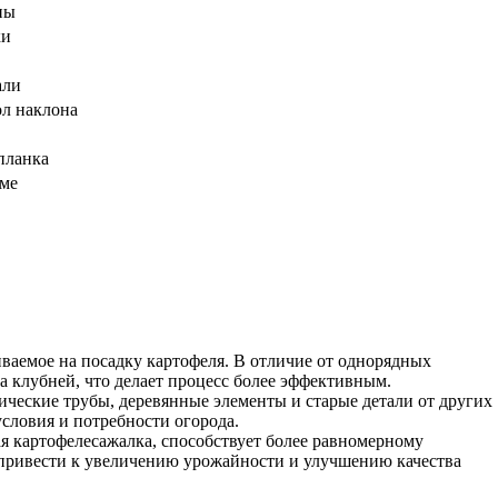
ны
ки
али
ол наклона
планка
аме
иваемое на посадку картофеля. В отличие от однорядных
а клубней, что делает процесс более эффективным.
ические трубы, деревянные элементы и старые детали от других
словия и потребности огорода.
я картофелесажалка, способствует более равномерному
т привести к увеличению урожайности и улучшению качества