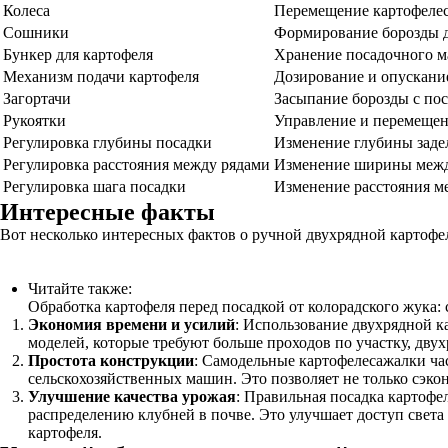
Колеса
Перемещение картофеле
Сошники
Формирование борозды д
Бункер для картофеля
Хранение посадочного м
Механизм подачи картофеля
Дозирование и опускание
Загортачи
Засыпание борозды с по
Рукоятки
Управление и перемещен
Регулировка глубины посадки
Изменение глубины заде
Регулировка расстояния между рядами
Изменение ширины меж
Регулировка шага посадки
Изменение расстояния м
Интересные факты
Вот несколько интересных фактов о ручной двухрядной картофе
Читайте также:
Обработка картофеля перед посадкой от колорадского жука:
Экономия времени и усилий
: Использование двухрядной к
моделей, которые требуют больше проходов по участку, дву
Простота конструкции
: Самодельные картофелесажалки час
сельскохозяйственных машин. Это позволяет не только сэко
Улучшение качества урожая
: Правильная посадка картофе
распределению клубней в почве. Это улучшает доступ свет
картофеля.