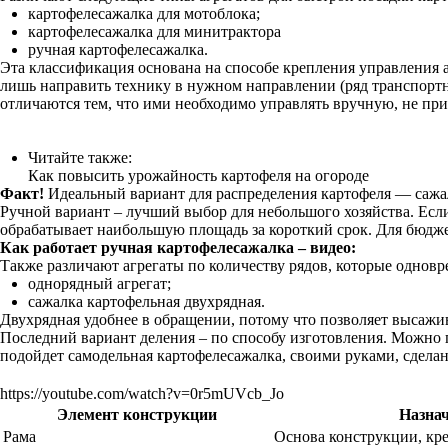
картофелесажалка для мотоблока;
картофелесажалка для минитрактора
ручная картофелесажалка.
Эта классификация основана на способе крепления управления а
лишь направить технику в нужном направлении (ряд транспортны
отличаются тем, что ими необходимо управлять вручную, не при
Читайте также:
Как повысить урожайность картофеля на огороде
Факт!
Идеальный вариант для распределения картофеля — сажалк
Ручной вариант – лучший выбор для небольшого хозяйства. Есл
обрабатывает наибольшую площадь за короткий срок. Для бюдж
Как работает ручная картофелесажалка – видео:
Также различают агрегаты по количеству рядов, которые одновр
однорядный агрегат;
сажалка картофельная двухрядная.
Двухрядная удобнее в обращении, потому что позволяет высажив
Последний вариант деления – по способу изготовления. Можно п
подойдет самодельная картофелесажалка, своими руками, сделан
https://youtube.com/watch?v=0r5mUVcb_Jo
Элемент конструкции
Назна
Рама
Основа конструкции, кр