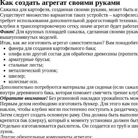
Как создать агрегат своими руками
Сажалка для картофеля, созданная своими руками, может быть и
Существует множество вариантов таких устройств – картофелес
требует использования дополнительной дорогостоящей техники. 
клубни в транспортировочную сетку, иначе агрегат будет работа
Факт!
Для крупных площадей сажалка, сделанная своими рукам
вышеупомянутых моделей.
Итак, как же изготовить агрегат самостоятельно? Вам понадобя
фанера для создания картофельного бака;
олифа или другой состав для обработки древесины (пропитка
арматурные брусья;
стальные листы;
металлический уголок;
швелер;
колесные оси.
Дополнительно потребуются материалы для сиденья (если сажалк
внутри деревянного бака, которая поможет смягчить трение клу
Обратите внимание!
Без резиновой накладки урожайность мож
Первым делом необходимо изготовить бункер. Для этого вам пон
наклон, чтобы клубни могли постепенно поступать к раздатчику,
Затем следует создать основную раму. Она должна быть выполнен
крепится бак (сверху), который к моменту установки должен бы
Отдельно изготавливается рыхлитель. Он создается из труб и ши
лунок.
Другие обязательные компоненты агрегата: