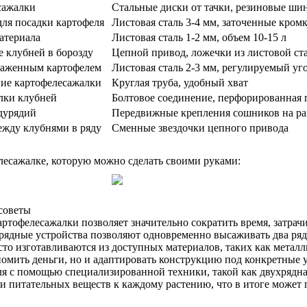
сажалки
Стальные диски от тачки, резиновые ши
ля посадки картофеля
Листовая сталь 3-4 мм, заточенные кром
атериала
Листовая сталь 1-2 мм, объем 10-15 л
 клубней в борозду
Цепной привод, ложечки из листовой ст
саженным картофелем
Листовая сталь 2-3 мм, регулируемый уг
ие картофелесажалки
Круглая труба, удобный хват
лки клубней
Болтовое соединение, перфорированная 
дурядий
Передвижные крепления сошников на р
ежду клубнями в ряду
Сменные звездочки цепного привода
лесажалке, которую можно сделать своими руками:
 советы
артофелесажалки позволяет значительно сократить время, затрач
хрядные устройства позволяют одновременно высаживать два ряд
то изготавливаются из доступных материалов, таких как металл
номить деньги, но и адаптировать конструкцию под конкретные у
ля с помощью специализированной техники, такой как двухрядна
а и питательных веществ к каждому растению, что в итоге може