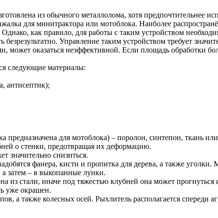
зготовлена из обычного металлолома, хотя предпочтительнее ис
ажалка для минитрактора или мотоблока. Наиболее распространё
Однако, как правило, для работы с таким устройством необходи
ть безрезультатно. Управление таким устройством требует значи
и, может оказаться неэффективной. Если площадь обработки бо
тся следующие материалы:
, антисептик);
а предназначена для мотоблока) – поролон, синтепон, ткань ил
бней о стенки, предотвращая их деформацию.
ет значительно снизиться.
адобятся фанера, кисти и пропитка для дерева, а также уголки.
 а затем – в выкопанные лунки.
а из стали, иначе под тяжестью клубней она может прогнуться и
ть уже окрашен.
пов, а также колесных осей. Рыхлитель располагается спереди аг