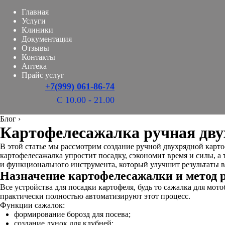
Главная
Услуги
Клиники
Документация
Отзывы
Контакты
Аптека
Прайс услуг
+7(999) 061-86-74
С 10.00 - 21.00
Блог
›
Картофелесажалка ручная дву
В этой статье мы рассмотрим создание ручной двухрядной карт
картофелесажалка упростит посадку, сэкономит время и силы, 
и функционального инструмента, который улучшит результаты в
Назначение картофелесажалки и метод 
Все устройства для посадки картофеля, будь то сажалка для мо
практически полностью автоматизируют этот процесс.
Функции сажалок:
формирование борозд для посева;
создание лунок для клубней;