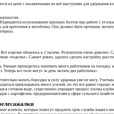
ается из цепи с насаженными на неё выступами для удержания кл
верхностях.
 Разрешается использование крупных болтов при работе с уголка
чен для крепления к мотоблоку. Оно должно быть прочным, желат
атериал.
. Все изделие обошлось в 2 тысячи. Результатом очень доволен. 
чная «поделка». Сажает ровно, удалось сделать настройку расст
 Раньше приходилось нанимать много работников на посадку, за
. Теперь все поле могут за день засеять два работника».
стоятельно копать бороздки в силу здоровья уже не могу. Учитыв
диться прикладывать много усилий, но это все равно гораздо ле
ая в готовом виде, существенно упрощает процесс посева клубн
док с картофелем, предпринимателям в сфере сельского хозяйств
фелесажалки
ные аспекты, которые помогут продлить срок службы вашего ин