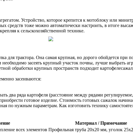
грегатом. Устройство, которое крепится к мотоблоку или минит
х средств тоже можно автоматически настроить, в итоге высажи
крепляя к сельскохозяйственной технике.
а для трактора. Она самая крупная, но дорого обойдется при п
и необходимо засеять крупный участок почвы, лучше выбрать аг
етной обработки крупных пространств подходит картофелесажал
еменно засеиваются:
ать два ряда картофеля (расстояние между рядами регулируемое,
риобрести готовое изделие. Стоимость готовых сажалок начинае
ная по нужным параметрам. Как изготовить технику самостоятел
чение
Материал / Примечание
епление всех элементов
Профильная труба 20х20 мм, уголок 25х