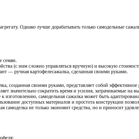
регату. Однако лучше дорабатывать только самодельные сажал
е семян.
йства (с ним сложно управляться вручную) и высокую стоимость 
иант — ручная картофелесажалка, сделанная своими руками.
лка, созданная своими руками, представляет собой эффективное
яет значительно сократить время и усилия, затрачиваемые на в
 к изготовлению, самодельная сажалка может быть адаптирован
льзование доступных материалов и простота конструкции позво
я самоделка не только экономит средства, но и приносит удовле
офеля: