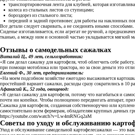
транспортировочная лента для клубней, которая изготавлив
колеса из стальных листов со ступицами;
бороздорез из стального листа;
передний и задний противовес для работы на наклонных по
Все детали следует сваривать, а не соединять иными способами.
Сиденье изготавливается, если агрегат не ручной, а предназна
тканью, а между ним и основной частью укладывается мягкий м
Отзывы о самодельных сажалках
Виталий Ц., 49 лет, сельхозработник:
«Я сам делал сажалку для картофеля, чтоб облегчить себе работу
при помощи мотоблока или трактора, но за свои деньги это отли
Евгений Ф., 30 лет, предприниматель:
«На моем подсобном хозяйстве ежегодно высаживается картошка.
простейший вариант сажалки, расходы сразу сократились в 10 раз
Афанасий К., 52 года, овощевод:
«Я сделал сажалку для картофеля, потому что нагибаться и само
почти ни копейки. Чтобы полноценно передвигать аппарат, прихо
Сажалка для картофеля, созданная собственноручно или купленн
самостоятельно всем фермерам, обладателям крупных дачных гря
https://youtube.com/watch?v=Lw4mRNGq2aM
Советы по уходу и обслуживанию карто
Уход и обслуживание самодельной картофелесажалки — это важ