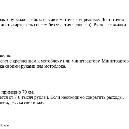
рактору, может работать в автоматическом режиме. Достаточно
вать картофель совсем без участия человека). Ручные сажалки
окупке.
регат с креплением к мотоблоку или минитрактору. Минитрактор
ка своими руками для мотоблока.
 примерно 70 см).
тся от 7-8 тысяч рублей. Если необходимо сократить расходы,
ьно, рассказано ниже.
25 мм