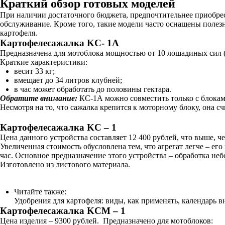
Краткий обзор готовых моделей
При наличии достаточного бюджета, предпочтительнее приобрес
обслуживание. Кроме того, такие модели часто оснащены поле
картофеля.
Картофелесажалка KС- 1A
Предназначена для мотоблока мощностью от 10 лошадиных сил (т
Краткие характеристики:
весит 33 кг;
вмещает до 34 литров клубней;
в час может обработать до половины гектара.
Обратите внимание:
КС-1А можно совместить только с блокам
Несмотря на то, что сажалка крепится к моторному блоку, она с
Картофелесажалка KC – 1
Цена данного устройства составляет 12 400 рублей, что выше, 
Увеличенная стоимость обусловлена тем, что агрегат легче – его 
час. Основное предназначение этого устройства – обработка неб
Изготовлено из листового материала.
Читайте также:
Удобрения для картофеля: виды, как применять, календарь 
Картофелесажалка KCM – 1
Цена изделия – 9300 рублей. Предназначено для мотоблоков: