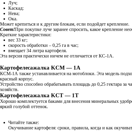
Луч;
Каскад;
Нева;
Ока.
Может крепиться и к другим блокам, если подойдет крепление.
Совет!
При покупке луче заранее спросить, какое крепление не
Краткие характеристики:
вес 33 кг;
скорость обработки – 0,25 га в час;
вмещает 34 литра картофеля.
Эта версия практически ничем не отличается от КС-1А.
Картофелесажалка KCM — 1А
КСМ-1А также устанавливается на мотоблоки. Эта модель подходи
красный корпус.
Устройство способно обрабатывать площадь до 0,25 гектара за ч
хозяйств.
Картофелесажалка KCT — 1T
Хорошо комплектуется баками для внесения минеральных удобре
яркий голубой оттенок.
Читайте также:
Окучивание картофеля: сроки, правила, когда и как окучива