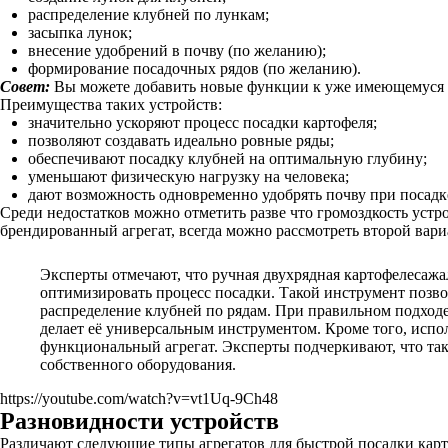
распределение клубней по лункам;
засыпка лунок;
внесение удобрений в почву (по желанию);
формирование посадочных рядов (по желанию).
Совет:
Вы можете добавить новые функции к уже имеющемуся аг
Преимущества таких устройств:
значительно ускоряют процесс посадки картофеля;
позволяют создавать идеально ровные ряды;
обеспечивают посадку клубней на оптимальную глубину;
уменьшают физическую нагрузку на человека;
дают возможность одновременно удобрять почву при посадк
Среди недостатков можно отметить разве что громоздкость устро
брендированный агрегат, всегда можно рассмотреть второй вар
Эксперты отмечают, что ручная двухрядная картофелесажа
оптимизировать процесс посадки. Такой инструмент позвол
распределение клубней по рядам. При правильном подходе
делает её универсальным инструментом. Кроме того, испо
функциональный агрегат. Эксперты подчеркивают, что така
собственного оборудования.
https://youtube.com/watch?v=vt1Uq-9Ch48
Разновидности устройств
Различают следующие типы агрегатов для быстрой посадки карт