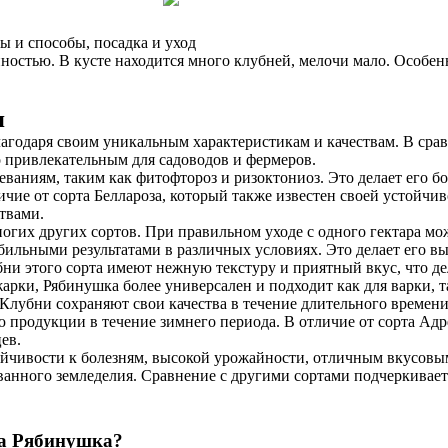
ы и способы, посадка и уход
остью. В кусте находится много клубней, мелочи мало. Особенн
я
агодаря своим уникальным характеристикам и качествам. В срав
 привлекательным для садоводов и фермеров.
еваниям, таким как фитофтороз и ризоктониоз. Это делает его 
ие от сорта Беллароза, который также известен своей устойчи
твами.
гих других сортов. При правильном уходе с одного гектара мож
абильными результатами в различных условиях. Это делает его 
бни этого сорта имеют нежную текстуру и приятный вкус, что д
арки, Рябинушка более универсален и подходит как для варки, та
Клубни сохраняют свои качества в течение длительного времени,
продукции в течение зимнего периода. В отличие от сорта Адре
ев.
тойчивости к болезням, высокой урожайности, отличным вкусовы
ованного земледелия. Сравнение с другими сортами подчеркивае
та Рябинушка?