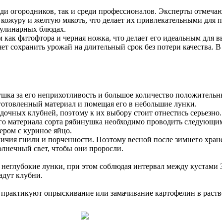
еди огородников, так и среди профессионалов. Эксперты отмеча
кожуру и желтую мякоть, что делает их привлекательными для по
кулинарных блюдах.
м как фитофтора и черная ножка, что делает его идеальным для
ет сохранить урожай на длительный срок без потери качества. 
ка за его неприхотливость и большое количество положительных
готовленный материал и помещая его в небольшие лунки.
садочных клубней, поэтому к их выбору стоит отнестись серьез
го материала сорта рябинушка необходимо проводить следующим
ером с куриное яйцо.
ичия гнили и порченности. Поэтому весной после зимнего хране
лнечный свет, чтобы они проросли.
неглубокие лунки, при этом соблюдая интервал между кустами 3
адут клубни.
практикуют опрыскивание или замачивание картофелин в раство