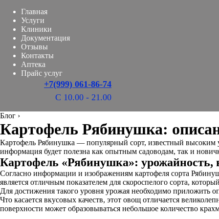
Главная
Услуги
Клиники
Документация
Отзывы
Контакты
Аптека
Прайс услуг
+7(999) 061-86-74
С 10.00 - 21.00
Блог
›
Картофель Рябинушка: описани
Картофель Рябинушка — популярный сорт, известный высоким ур
информация будет полезна как опытным садоводам, так и нович
Картофель «Рябинушка»: урожайность, 
Согласно информации и изображениям картофеля сорта Рябинушка
является отличным показателем для скороспелого сорта, который 
Для достижения такого уровня урожая необходимо приложить о
Что касается вкусовых качеств, этот овощ отличается великоле
поверхности может образовываться небольшое количество крахма