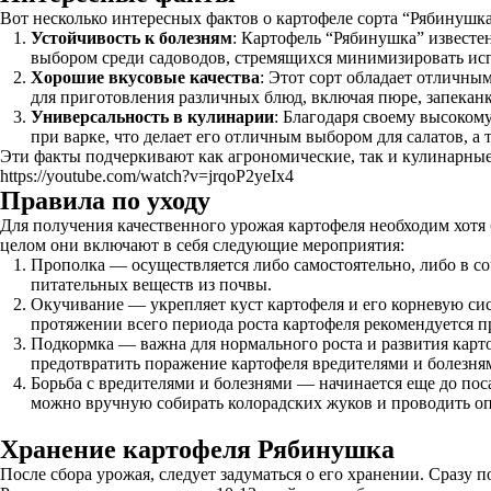
Вот несколько интересных фактов о картофеле сорта “Рябинушка
Устойчивость к болезням
: Картофель “Рябинушка” известе
выбором среди садоводов, стремящихся минимизировать исп
Хорошие вкусовые качества
: Этот сорт обладает отличны
для приготовления различных блюд, включая пюре, запекан
Универсальность в кулинарии
: Благодаря своему высоком
при варке, что делает его отличным выбором для салатов, а 
Эти факты подчеркивают как агрономические, так и кулинарные
https://youtube.com/watch?v=jrqoP2yeIx4
Правила по уходу
Для получения качественного урожая картофеля необходим хотя
целом они включают в себя следующие мероприятия:
Прополка — осуществляется либо самостоятельно, либо в со
питательных веществ из почвы.
Окучивание — укрепляет куст картофеля и его корневую сис
протяжении всего периода роста картофеля рекомендуется п
Подкормка — важна для нормального роста и развития карто
предотвратить поражение картофеля вредителями и болезн
Борьба с вредителями и болезнями — начинается еще до по
можно вручную собирать колорадских жуков и проводить о
Хранение картофеля Рябинушка
После сбора урожая, следует задуматься о его хранении. Сразу 