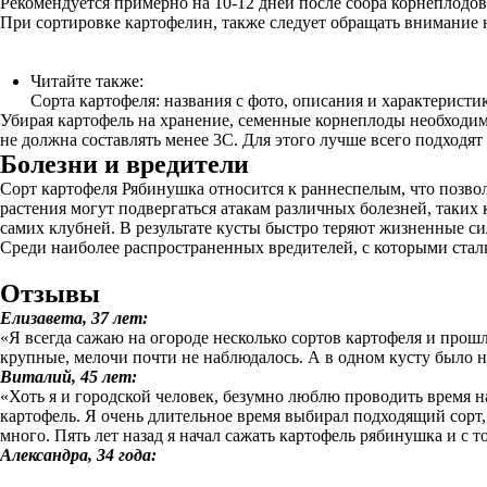
Рекомендуется примерно на 10-12 дней после сбора корнеплодов
При сортировке картофелин, также следует обращать внимание
Читайте также:
Сорта картофеля: названия с фото, описания и характеристи
Убирая картофель на хранение, семенные корнеплоды необходимо
не должна составлять менее 3С. Для этого лучше всего подходят
Болезни и вредители
Сорт картофеля Рябинушка относится к раннеспелым, что позвол
растения могут подвергаться атакам различных болезней, таких 
самих клубней. В результате кусты быстро теряют жизненные си
Среди наиболее распространенных вредителей, с которыми стал
Отзывы
Елизавета, 37 лет:
«Я всегда сажаю на огороде несколько сортов картофеля и прошл
крупные, мелочи почти не наблюдалось. А в одном кусту было не
Виталий, 45 лет:
«Хоть я и городской человек, безумно люблю проводить время на
картофель. Я очень длительное время выбирал подходящий сорт,
много. Пять лет назад я начал сажать картофель рябинушка и с 
Александра, 34 года: