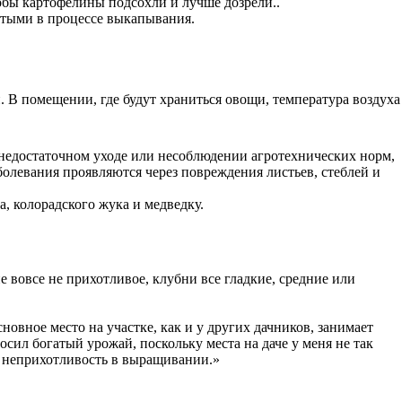
обы картофелины подсохли и лучше дозрели..
утыми в процессе выкапывания.
 В помещении, где будут храниться овощи, температура воздуха
 недостаточном уходе или несоблюдении агротехнических норм,
аболевания проявляются через повреждения листьев, стеблей и
, колорадского жука и медведку.
 вовсе не прихотливое, клубни все гладкие, средние или
овное место на участке, как и у других дачников, занимает
сил богатый урожай, поскольку места на даче у меня не так
го неприхотливость в выращивании.»