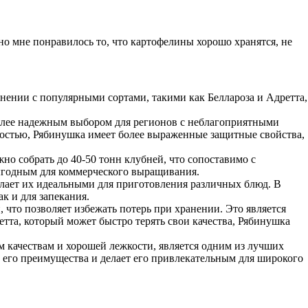
о мне понравилось то, что картофелины хорошо хранятся, не
нении с популярными сортами, такими как Беллароза и Адретта,
более надежным выбором для регионов с неблагоприятными
востью, Рябинушка имеет более выраженные защитные свойства,
но собрать до 40-50 тонн клубней, что сопоставимо с
выгодным для коммерческого выращивания.
елает их идеальными для приготовления различных блюд. В
к и для запекания.
 что позволяет избежать потерь при хранении. Это является
тта, который может быстро терять свои качества, Рябинушка
м качествам и хорошей лежкости, является одним из лучших
т его преимущества и делает его привлекательным для широкого