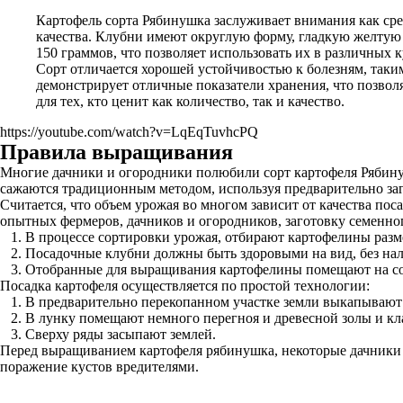
Картофель сорта Рябинушка заслуживает внимания как ср
качества. Клубни имеют округлую форму, гладкую желтую 
150 граммов, что позволяет использовать их в различных 
Сорт отличается хорошей устойчивостью к болезням, таки
демонстрирует отличные показатели хранения, что позволя
для тех, кто ценит как количество, так и качество.
https://youtube.com/watch?v=LqEqTuvhcPQ
Правила выращивания
Многие дачники и огородники полюбили сорт картофеля Рябинуш
сажаются традиционным методом, используя предварительно за
Считается, что объем урожая во многом зависит от качества по
опытных фермеров, дачников и огородников, заготовку семенно
В процессе сортировки урожая, отбирают картофелины разм
Посадочные клубни должны быть здоровыми на вид, без нал
Отобранные для выращивания картофелины помещают на со
Посадка картофеля осуществляется по простой технологии:
В предварительно перекопанном участке земли выкапывают 
В лунку помещают немного перегноя и древесной золы и кл
Сверху ряды засыпают землей.
Перед выращиванием картофеля рябинушка, некоторые дачники 
поражение кустов вредителями.