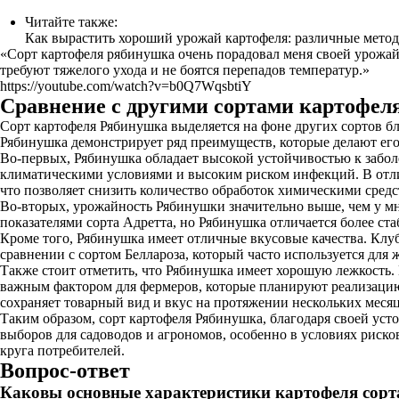
Читайте также:
Как вырастить хороший урожай картофеля: различные метод
«Сорт картофеля рябинушка очень порадовал меня своей урожайн
требуют тяжелого ухода и не боятся перепадов температур.»
https://youtube.com/watch?v=b0Q7WqsbtiY
Сравнение с другими сортами картофел
Сорт картофеля Рябинушка выделяется на фоне других сортов бл
Рябинушка демонстрирует ряд преимуществ, которые делают его
Во-первых, Рябинушка обладает высокой устойчивостью к забол
климатическими условиями и высоким риском инфекций. В отлич
что позволяет снизить количество обработок химическими средс
Во-вторых, урожайность Рябинушки значительно выше, чем у мно
показателями сорта Адретта, но Рябинушка отличается более ст
Кроме того, Рябинушка имеет отличные вкусовые качества. Клу
сравнении с сортом Беллароза, который часто используется для ж
Также стоит отметить, что Рябинушка имеет хорошую лежкость. 
важным фактором для фермеров, которые планируют реализацию 
сохраняет товарный вид и вкус на протяжении нескольких месяц
Таким образом, сорт картофеля Рябинушка, благодаря своей ус
выборов для садоводов и агрономов, особенно в условиях риск
круга потребителей.
Вопрос-ответ
Каковы основные характеристики картофеля сор