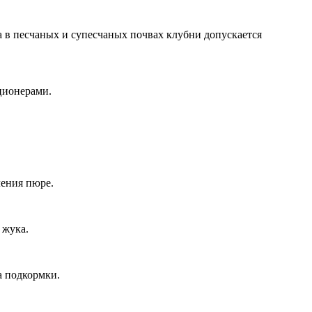
 а в песчаных и супесчаных почвах клубни допускается
ционерами.
ления пюре.
 жука.
а подкормки.