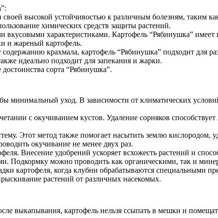
”:
н своей высокой устойчивостью к различным болезням, таким ка
ользование химических средств защиты растений.
ми вкусовыми характеристиками. Картофель “Рябинушка” имеет 
ки и жареный картофель.
у содержанию крахмала, картофель “Рябинушка” подходит для р
также идеально подходит для запекания и жарки.
 достоинства сорта “Рябинушка”.
 бы минимальный уход. В зависимости от климатических условий
четании с окучиванием кустов. Удаление сорняков способствует
тему. Этот метод также помогает насытить землю кислородом, у
роводить окучивание не менее двух раз.
феля. Внесение удобрений ускоряет всхожесть растений и спос
ями. Подкормку можно проводить как органическими, так и мин
садки картофеля, когда клубни обрабатываются специальными пр
прыскивание растений от различных насекомых.
после выкапывания, картофель нельзя ссыпать в мешки и помещат