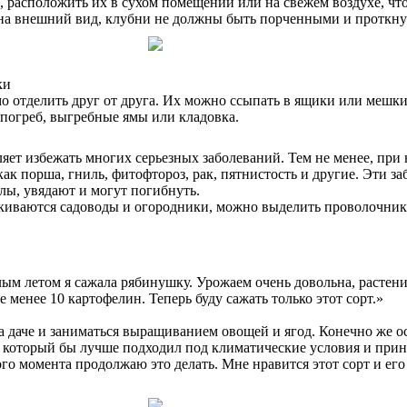
, расположить их в сухом помещении или на свежем воздухе, чт
 на внешний вид, клубни не должны быть порченными и проткн
ки
 отделить друг от друга. Их можно ссыпать в ящики или мешки.
 погреб, выгребные ямы или кладовка.
яет избежать многих серьезных заболеваний. Тем не менее, при
как порша, гниль, фитофтороз, рак, пятнистость и другие. Эти з
лы, увядают и могут погибнуть.
киваются садоводы и огородники, можно выделить проволочника
ым летом я сажала рябинушку. Урожаем очень довольна, растение
 менее 10 картофелин. Теперь буду сажать только этот сорт.»
 даче и заниматься выращиванием овощей и ягод. Конечно же осн
 который бы лучше подходил под климатические условия и прино
того момента продолжаю это делать. Мне нравится этот сорт и е