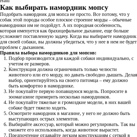
Halti
Как выбирать намордник мопсу
Подобрать намордник для мопса не просто. Все потому, что у
собак этой породы особое плоское строение морды – обычные
намордники им не подойдут. А их породная особенность,
которая именуется как брахицефальное дыхание, еще больше
усложняет поставленную задачу. Когда вы выбираете намордник
для своей собаки, вы должны убедиться, что у нее в нем не будет
проблем с дыханием.
Правила выбора намордников для мопсов:
Подбор производится для каждой собаки индивидуально, с
учетом ее размеров.
Конструкция должна ограничивать только челюсти
животного или его морду, но давать свободно дышать. Делая
выбор, ориентируйтесь на своего питомца – ему должно
быть комфортно в наморднике.
Не покупайте первую попавшуюся модель. Попросите в
зоомагазине примерить несколько намордников.
Не покупайте тяжелые и громоздкие модели, в них вашей
собаке будет тяжело ходить.
Осмотрите намордник в магазине, у него не должно быть
выступающих острых элементов.
Выбирайте аксессуар, который можно регулировать. Так вы
сможете его использовать, когда животное вырастет.
Предпочтение отдавайте легким конструкциям с сеткой в