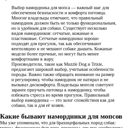
Выбор намордника для мопса — важный шаг для
обеспечения безопасности и комфорта питомца.
Многие владельцы отмечают, что правильный
намордник должен быть не только функциональным,
но и удобным для собаки. Существует несколько
видов намордников: сетчатые, кожаные и
пластиковые. Сетчатые намордники хорошо
подходят для прогулок, так как обеспечивают
вентиляцию и не мешают собаке дышать. Кожаные
модели более прочные, но могут быть менее
комфортными в жару.
Производители, такие как Muzzle Dog и Trixie,
предлагают широкий выбор, учитывая особенности
породы. Важно также обращать внимание на размер
и регулировку, чтобы намордник не натирал и не
вызывал дискомфорта. Владельцы мопсов советуют
заранее приучать питомца к наморднику, чтобы
избежать стресса во время прогулок. Правильный
выбор намордника — это залог спокойствия как для
собаки, так и для её хозяев.
Какие бывают намордники для мопсов
Мы уже упоминали, что для брахицефальных пород собак:
мопсы, французские бульдоги, пекинесы, ши-тцу, необходимы