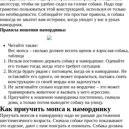
аксессуар, чтобы он удобно сидел на голове собаки. Надо еще
грамотно пользоваться этой конструкцией, используя ее только
по необходимости. Соблюдайте эти простые правила, и собака
никогда не закатит вам истерики, когда увидит у вас в руках
намордник.
Правила ношения намордника:
Читайте также:
Вес мопса – сколько должен весить щенок и взрослая собака,
таблица
Нельзя постоянно держать собаку в наморднике. Одевайте
его только тогда, когда этого требует ситуация.
Всегда будьте рядом с питомцем, когда он в наморднике. Не
оставляйте его одного, он может пораниться, пытаясь снять
конструкцию со своей морды или задохнуться.
Не затягивайте сильно изделие на мордочке – это может
травмировать животное и вызвать у него агрессию.
Приучайте к ношению намордника постепенно, сначала
дома, а только потом выводите собаку на улицу.
Как приучить мопса к наморднику
Приучать мопсов к наморднику надо не раньше достижения
шестимесячного возраста. Сначала собаке просто показывают
это изделие, дают с ним поиграть и понюхать. Собака должна