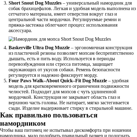
Short Snout Dog Muzzles
– универсальный намордник для
собак брахицефалов. Легкая и удобная модель выполнена из
сетчатого материала, имеет отверстия вокруг глаз и
центральной части мордочки. Регулируемые ремни и
пряжка-застежка облегчают процесс использования
аксессуара.
Baskerville Ultra Dog Muzzle
– эргономичная конструкция
из пластичной резины позволяет мопсам беспрепятственно
дышать, есть и пить воду. Используется в периоды
перевозбуждения или стресса питомца, защищает
окружающих от укусов собаки. Ремень безопасности
регулируется и надежно фиксирует морду.
Four
Paws
Walk
–
About
Quick
–
Fit
Dog
Muzzle
– удобная
модель для кратковременного ограничения подвижности
челюстей. Подходит для мопсов с чуть удлиненной
мордочкой. Конструкция не закрывает область глаз и
верхнюю часть головы. Не натирает, мягко застегивается
сзади. Изделие выдерживает стирку в стиральной машине.
Как правильно пользоваться
намордником
Чтобы ваш питомец не испытывал дискомфорта при ношении
намордника, мало подобрать правильный размер и подогнать