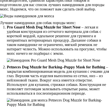
производителей, сравнили характеристики товаров и
подготовили для вас список лучших намордников для породы
мопс. Надеемся, что он поможет вам сделать свой выбор.
Лучшие намордники для собак породы мопс:
Pro
Guard
Mesh
Dog
Muzzle
for
Short
Nose
– легкая и
удобная конструкция из сетчатого материала для собак с
короткой мордой, идеальное решение для груминга и
неприятных ветеринарных процедур. Дыхание собаки в
таком наморднике не ограничено, мягкий ремешок не
натирает челюсть. Можно использовать на прогулке, чтобы
мопс ничего не подбирал с земли.
Petneces
Dog
Muzzle
for
Barking
–
Puppy
Mask
for
Bathing
–
закрытая комбинированная модель для купания с очками для
глаз. Верхняя часть изделия выполнена из сетки, низ – из
нейлоновой ткани. Вокруг носа имеется отверстие.
Используют для купания, стрижки собаки. Конструкция не
позволяет питомцам зализывать открытые раны, может
использоваться в послеоперационном периоде.