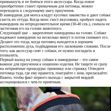
привыкнуть и не бояться этого аксессуара. Когда новое
приобретение станет привычным для питомца, можно
переходить к следующему шагу приучения.
В намордник для мопса кладут кусочки лакомства и дают собаке
съесть их оттуда. Когда мопс съест вкусняшку, пробуют надеть
намордник на непродолжительное время (30-40 сек.), сначала не
застегивая его на голове животного.
Следующий шаг – закрепление намордника на голове. Собаке
надевают намордник на несколько минут и потом снимают его.
Делают это тогда, когда питомец находится в хорошем
расположении духа, подбадривая его ласковыми словами. После
того, как аксессуар снят с собаки, ее нужно погладить и
похвалить.
Первый выход на улицу собаки в наморднике – это самое
важное для приучения к ношению изделия. Не тащите ее сразу
на неприятные процедуры: прививку или стрижку. Отведите
питомца туда, где ему нравится, поиграйте с ним, приласкайте.
Важно, чтобы факт первого выхода с закрытой мордой
ассоциировался с чем-то приятным.