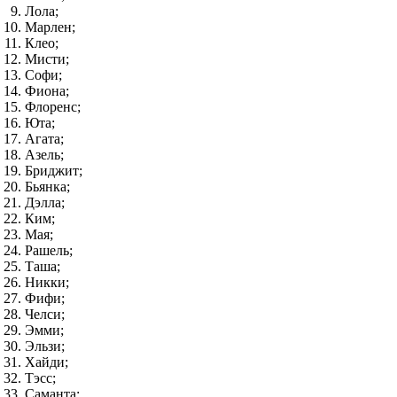
Лола;
Марлен;
Клео;
Мисти;
Софи;
Фиона;
Флоренс;
Юта;
Агата;
Азель;
Бриджит;
Бьянка;
Дэлла;
Ким;
Мая;
Рашель;
Таша;
Никки;
Фифи;
Челси;
Эмми;
Эльзи;
Хайди;
Тэсс;
Саманта;