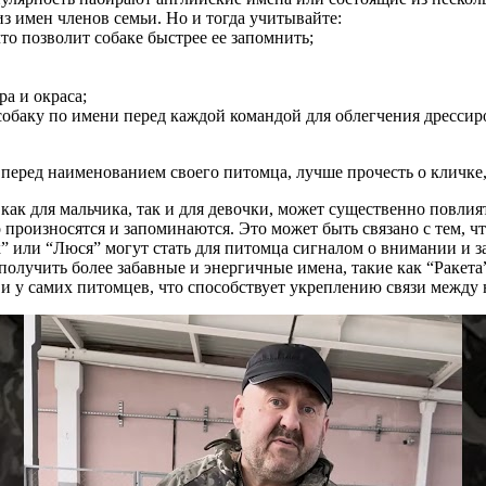
из имен членов семьи. Но и тогда учитывайте:
то позволит собаке быстрее ее запомнить;
ра и окраса;
 собаку по имени перед каждой командой для облегчения дрессир
 перед наименованием своего питомца, лучше прочесть о кличке
как для мальчика, так и для девочки, может существенно повли
роизносятся и запоминаются. Это может быть связано с тем, чт
к” или “Люся” могут стать для питомца сигналом о внимании и 
 получить более забавные и энергичные имена, такие как “Ракет
 и у самих питомцев, что способствует укреплению связи между