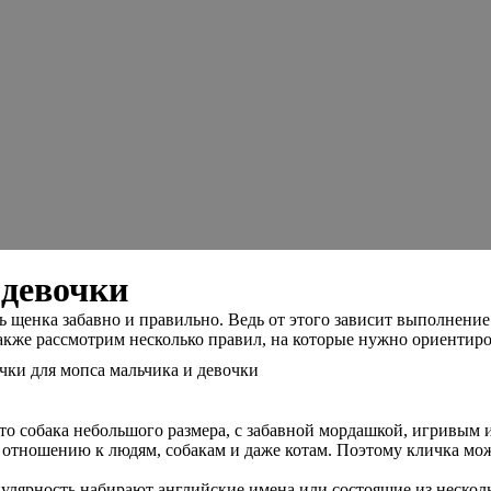
 девочки
ть щенка забавно и правильно. Ведь от этого зависит выполнен
акже рассмотрим несколько правил, на которые нужно ориентиро
что собака небольшого размера, с забавной мордашкой, игривым
 отношению к людям, собакам и даже котам. Поэтому кличка мож
популярность набирают английские имена или состоящие из неско