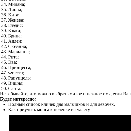
Милана;
Лиона;
Кита;
Женева;
Глэдис;
Бэкки;
Брина;
Адлен;
Сюзанна;
Марианна;
Рита;
Эва;
Принцесса;
Фиеста;
Рапунцель;
Вишня;
Санта.
Не забывайте, что можно выбрать милое и нежное имя, если Ва
Будет интересно:
Полный список кличек для мальчиков и для девочек.
Как приучить мопса к пеленке и туалету.