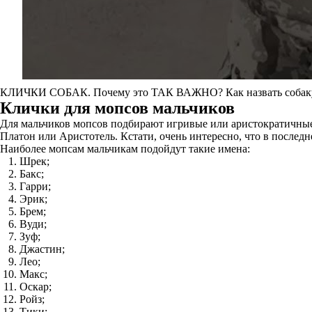
КЛИЧКИ СОБАК. Почему это ТАК ВАЖНО? Как назвать собаку?
Клички для мопсов мальчиков
Для мальчиков мопсов подбирают игривые или аристократичные 
Платон или Аристотель. Кстати, очень интересно, что в послед
Наиболее мопсам мальчикам подойдут такие имена:
Шрек;
Бакс;
Гарри;
Эрик;
Брем;
Вуди;
Зуф;
Джастин;
Лео;
Макс;
Оскар;
Ройз;
Тики;