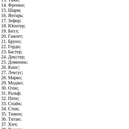
Френки;
Шарм;
Янтарь;
Зефир;
Юпитер;
Битл;
Гамлет;
Бруно;
Горди;
Бастер;
Декстер;
Доминик;
Кинг;
Лексус;
Марко;
Моджо;
Оззи;
Ральф;
Пепе;
Спайк;
Стив;
Тимон;
Титан;
Хич;