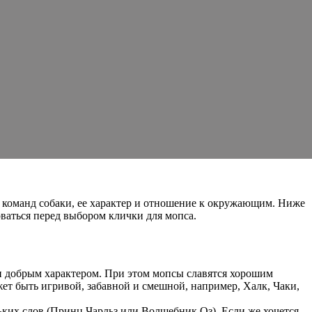
ие команд собаки, ее характер и отношение к окружающим. Ниже
ваться перед выбором клички для мопса.
 и добрым характером. При этом мопсы славятся хорошим
ет быть игривой, забавной и смешной, например, Халк, Чаки,
льких слов (Принц Чарльз или Волшебник Оз). Если же хочется