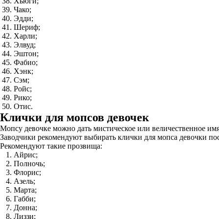
Хьюги;
Чако;
Эдди;
Шериф;
Харли;
Элвуд;
Эштон;
Фабио;
Хэнк;
Сэм;
Ройс;
Рико;
Отис.
Клички для мопсов девочек
Мопсу девочке можно дать мистическое или величественное имя
Заводчики рекомендуют выбирать клички для мопса девочки посл
Рекомендуют такие прозвища:
Айрис;
Полночь;
Флорис;
Азель;
Марта;
Габби;
Донна;
Лиззи;