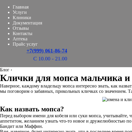
Главная
Услуги
Клиники
Документация
Отзывы
Контакты
Аптека
Прайс услуг
+7(999) 061-86-74
С 10.00 - 21.00
Блог
›
Клички для мопса мальчика и
Наверное, каждому владельцу мопса интересно знать, как назва
мы поговорим о забавных, прикольных кличках со значением. Т
Как назвать мопса?
Перед выбором имени для кобеля или суки мопса, учитывайте, 
аппетитом, желанием узнать что-то новое и дружелюбностью по
Бандит или Маффин.
Вам, наверное, будет интересно знать, что в последнее время 