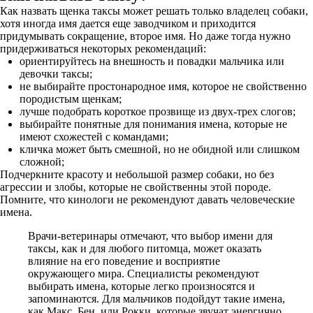
Как назвать щенка таксы может решать только владелец собаки,
хотя иногда имя дается еще заводчиком и приходится
придумывать сокращение, второе имя. Но даже тогда нужно
придерживаться некоторых рекомендаций:
ориентируйтесь на внешность и повадки мальчика или
девочки таксы;
не выбирайте простонародное имя, которое не свойственно
породистым щенкам;
лучше подобрать короткое прозвище из двух-трех слогов;
выбирайте понятные для понимания имена, которые не
имеют схожестей с командами;
кличка может быть смешной, но не обидной или слишком
сложной;
Подчеркните красоту и небольшой размер собаки, но без
агрессии и злобы, которые не свойственны этой породе.
Помните, что кинологи не рекомендуют давать человеческие
имена.
Врачи-ветеринары отмечают, что выбор имени для
таксы, как и для любого питомца, может оказать
влияние на его поведение и восприятие
окружающего мира. Специалисты рекомендуют
выбирать имена, которые легко произносятся и
запоминаются. Для мальчиков подойдут такие имена,
как Макс, Бен, или Рокки, которые звучат энергично