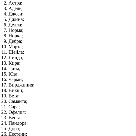
Астра;
Адель;
Джози;
Джина;
Делла;
Норма;
Норка;
Дебра;
Марта;
Шейла;
Линда;
Кира;
Тина;
Юза;
Чарми;
Вирджиния;
Викки;
Вета;
Саманта;
Сара;
Офелия;
Веста;
Пандора;
Дора;
Дестени;