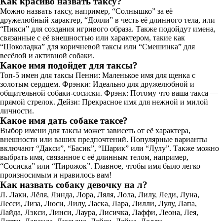
Как красиво назвать таксу?
Можно назвать таксу, например, “Солнышко” за её
дружелюбный характер, “Долли” в честь её длинного тела, или
“Пикси” для создания игривого образа. Также подойдут имена,
связанные с её внешностью или характером, такие как
“Шоколадка” для коричневой таксы или “Смешинка” для
весёлой и активной собаки.
Какое имя подойдет для таксы?
Топ-5 имен для таксы Пенни: Маленькое имя для щенка с
золотым сердцем. Фрэнки: Идеально для дружелюбной и
общительной собаки-сосиски. Фрэнк: Потому что ваша такса —
прямой стрелок. Дейзи: Прекрасное имя для нежной и милой
личности.
Какое имя дать собаке таксе?
Выбор имени для таксы может зависеть от её характера,
внешности или ваших предпочтений. Популярные варианты
включают “Дакси”, “Басик”, “Шарик” или “Лулу”. Также можно
выбрать имя, связанное с её длинным телом, например,
“Сосиска” или “Пирожок”. Главное, чтобы имя было легко
произносимым и нравилось вам!
Как назвать собаку девочку на л?
Л. Лаки, Лёля, Линда, Лора, Ляля, Лола, Лилу, Леди, Луна,
Лесси, Лиза, Люси, Лилу, Ласка, Лара, Лилли, Лулу, Лапа,
Лайда, Лэкси, Линси, Лаура, Лисичка, Лаффи, Леона, Лея,