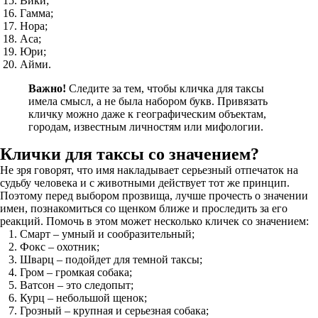
Вики;
Гамма;
Нора;
Аса;
Юри;
Айми.
Важно!
Следите за тем, чтобы кличка для таксы
имела смысл, а не была набором букв. Привязать
кличку можно даже к географическим объектам,
городам, известным личностям или мифологии.
Клички для таксы со значением?
Не зря говорят, что имя накладывает серьезный отпечаток на
судьбу человека и с животными действует тот же принцип.
Поэтому перед выбором прозвища, лучше прочесть о значении
имен, познакомиться со щенком ближе и проследить за его
реакций. Помочь в этом может несколько кличек со значением:
Смарт – умный и сообразительный;
Фокс – охотник;
Шварц – подойдет для темной таксы;
Гром – громкая собака;
Ватсон – это следопыт;
Курц – небольшой щенок;
Грозный – крупная и серьезная собака;