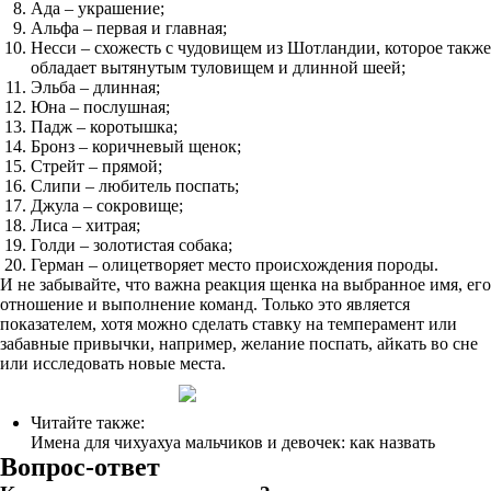
Ада – украшение;
Альфа – первая и главная;
Несси – схожесть с чудовищем из Шотландии, которое также
обладает вытянутым туловищем и длинной шеей;
Эльба – длинная;
Юна – послушная;
Падж – коротышка;
Бронз – коричневый щенок;
Стрейт – прямой;
Слипи – любитель поспать;
Джула – сокровище;
Лиса – хитрая;
Голди – золотистая собака;
Герман – олицетворяет место происхождения породы.
И не забывайте, что важна реакция щенка на выбранное имя, его
отношение и выполнение команд. Только это является
показателем, хотя можно сделать ставку на темперамент или
забавные привычки, например, желание поспать, айкать во сне
или исследовать новые места.
Читайте также:
Имена для чихуахуа мальчиков и девочек: как назвать
Вопрос-ответ