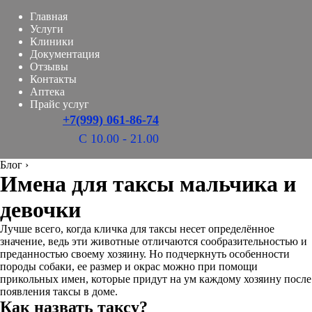
Главная
Услуги
Клиники
Документация
Отзывы
Контакты
Аптека
Прайс услуг
+7(999) 061-86-74
С 10.00 - 21.00
Блог
›
Имена для таксы мальчика и
девочки
Лучше всего, когда кличка для таксы несет определённое
значение, ведь эти животные отличаются сообразительностью и
преданностью своему хозяину. Но подчеркнуть особенности
породы собаки, ее размер и окрас можно при помощи
прикольных имен, которые придут на ум каждому хозяину после
появления таксы в доме.
Как назвать таксу?