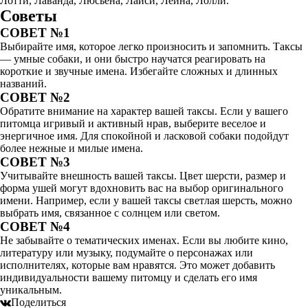
Лотти, Лаванда, Люсьена, Лайси, Лейна, Лолли.
Советы
СОВЕТ №1
Выбирайте имя, которое легко произносить и запомнить. Таксы
— умные собаки, и они быстро научатся реагировать на
короткие и звучные имена. Избегайте сложных и длинных
названий.
СОВЕТ №2
Обратите внимание на характер вашей таксы. Если у вашего
питомца игривый и активный нрав, выберите веселое и
энергичное имя. Для спокойной и ласковой собаки подойдут
более нежные и милые имена.
СОВЕТ №3
Учитывайте внешность вашей таксы. Цвет шерсти, размер и
форма ушей могут вдохновить вас на выбор оригинального
имени. Например, если у вашей таксы светлая шерсть, можно
выбрать имя, связанное с солнцем или светом.
СОВЕТ №4
Не забывайте о тематических именах. Если вы любите кино,
литературу или музыку, подумайте о персонажах или
исполнителях, которые вам нравятся. Это может добавить
индивидуальности вашему питомцу и сделать его имя
уникальным.
Поделиться