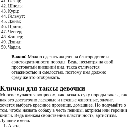
Оскар;
Шнель;
Курц;
Гельмут;
Джим;
Принц;
Честер;
Фишер;
Дэвид;
Чарли.
Важно!
Можно сделать акцент на благородстве и
аристократичности породы. Ведь, несмотря на свой
простоватый внешний вид, такса отличается
отважностью и смелостью, поэтому имя должно
сразу же это отображать.
Клички для таксы девочки
Многие мучаются вопросом, как назвать суку породы таксы, так
как это достаточно ласковые и нежные животные, значит,
хочется выбрать красивое прозвище, домашнее. Но подумайте о
том, чтобы назвать собаку в честь певицы, актрисы или героини
книги. Ведь щенкам свойственна пластичность, артистизм.
Лучшие имена:
Агата;