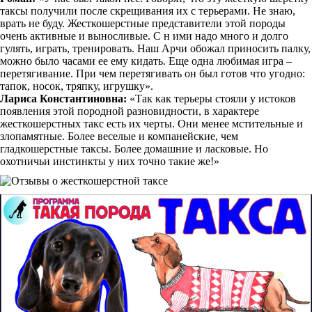
таксы получили после скрещивания их с терьерами. Не знаю,
врать не буду. Жесткошерстные представители этой породы
очень активные и выносливые. С н ими надо много и долго
гулять, играть, тренировать. Наш Арчи обожал приносить палку,
можно было часами ее ему кидать. Еще одна любимая игра –
перетягивание. При чем перетягивать он был готов что угодно:
тапок, носок, тряпку, игрушку».
Лариса Константиновна:
«Так как терьеры стояли у истоков
появления этой породной разновидности, в характере
жесткошерстных такс есть их черты. Они менее мстительные и
злопамятные. Более веселые и компанейские, чем
гладкошерстные таксы. Более домашние и ласковые. Но
охотничьи инстинкты у них точно такие же!»