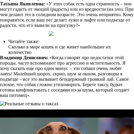
Татьяна Яковлевна:
«У этих собак есть одна странность – они
могут гадить от эмоций (радость) или из вредности (на зло). При
чем делают это в солидном возрасте. Это очень неприятно. Кому
понравится, если ваш пес делает лужи в лифте или подъезде от
радости, что его вывели на прогулку?»
Читайте также:
Сколько в мире кошек и где живет наибольшее их
количество
Владимир Денисович:
«Когда говорят про недостатки этой
породы, часто вспоминают про агрессию и мстительность. Я
хочу сказать еще про один минус – эти собаки очень любят
лаять! Малейший шорох, скрип, шум за окном, разговоры в
подъезде – все это вызывает безудержный громкий лай. Самое
плохое, что собак сложно утихомирить. Берете таксу, будьте
готовы конфликтовать с соседями из-за шума, который создает
ваш питомец».