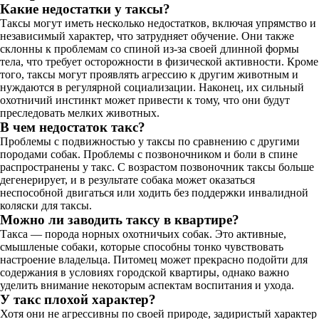
Какие недостатки у таксы?
Таксы могут иметь несколько недостатков, включая упрямство и
независимый характер, что затрудняет обучение. Они также
склонны к проблемам со спиной из-за своей длинной формы
тела, что требует осторожности в физической активности. Кроме
того, таксы могут проявлять агрессию к другим животным и
нуждаются в регулярной социализации. Наконец, их сильный
охотничий инстинкт может привести к тому, что они будут
преследовать мелких животных.
В чем недостаток такс?
Проблемы с подвижностью у таксы по сравнению с другими
породами собак. Проблемы с позвоночником и боли в спине
распространены у такс. С возрастом позвоночник таксы больше
дегенерирует, и в результате собака может оказаться
неспособной двигаться или ходить без поддержки инвалидной
коляски для таксы.
Можно ли заводить таксу в квартире?
Такса — порода норных охотничьих собак. Это активные,
смышленые собаки, которые способны тонко чувствовать
настроение владельца. Питомец может прекрасно подойти для
содержания в условиях городской квартиры, однако важно
уделить внимание некоторым аспектам воспитания и ухода.
У такс плохой характер?
Хотя они не агрессивны по своей природе, задиристый характер