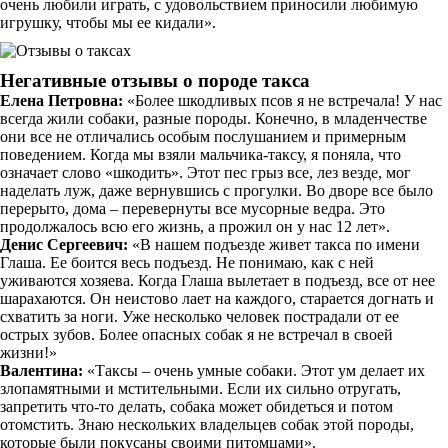
очень любили играть, с удовольствием приносили любимую
игрушку, чтобы мы ее кидали».
Негативные отзывы о породе такса
Елена Петровна:
«Более шкодливых псов я не встречала! У нас
всегда жили собаки, разные породы. Конечно, в младенчестве
они все не отличались особым послушанием и примерным
поведением. Когда мы взяли мальчика-таксу, я поняла, что
означает слово «шкодить». Этот пес грыз все, лез везде, мог
наделать луж, даже вернувшись с прогулки. Во дворе все было
перерыто, дома – перевернуты все мусорные ведра. Это
продолжалось всю его жизнь, а прожил он у нас 12 лет».
Денис Сергеевич:
«В нашем подъезде живет такса по имени
Глаша. Ее боится весь подъезд. Не понимаю, как с ней
уживаются хозяева. Когда Глаша вылетает в подъезд, все от нее
шарахаются. Он неистово лает на каждого, старается догнать и
схватить за ноги. Уже несколько человек пострадали от ее
острых зубов. Более опасных собак я не встречал в своей
жизни!»
Валентина:
«Таксы – очень умные собаки. Этот ум делает их
злопамятными и мстительными. Если их сильно отругать,
запретить что-то делать, собака может обидеться и потом
отомстить. Знаю нескольких владельцев собак этой породы,
которые были покусаны своими питомцами».