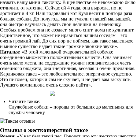
назвать нашу мини-таксочку. В щенячестве ее невозможно было
отличить от котенка. Сейчас ей 4 года, она выросла, но не
достигает и 4 кг. Наш годовалый кот Кузя весит в полтора раза
больше собаки. До полугода мы не гуляли с нашей малышкой,
она быстро научилась делать свои делишки на пеленочку.
Особых проблем она не создает, много спит, дома не хулиганит.
Единственное, что может не нравиться нашим соседям – это
очень громкий лай. До сих пор не поймем, как такое маленькое
и милое существо издает такие громкие звонкие звуки».
Наталья:
«В этой маленькой очаровательной собачке
объединено множество положительных качеств. Она занимает
очень мало места, на содержание уходит незначительная часть
семейного бюджета, она энергичная, веселая и очень преданная.
Карликовая такса – это любознательное, энергичное существо.
Это питомец, который сам не скучает, и не дает вам заскучать.
Лучшего компаньона очень сложно найти».
Читайте также:
Служебные собаки – породы от больших до маленьких для
службы человеку
Отзывы о жесткошерстной таксе
Роман:
«У нас был такой пес. Говорят, что эту жесткую шерстку