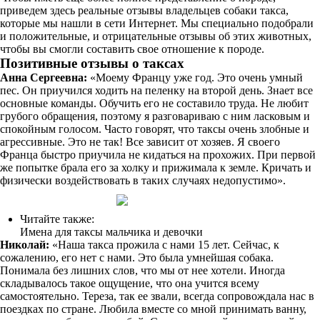
приведем здесь реальные отзывы владельцев собаки такса,
которые мы нашли в сети Интернет. Мы специально подобрали
и положительные, и отрицательные отзывы об этих животных,
чтобы вы смогли составить свое отношение к породе.
Позитивные
отзывы о таксах
Анна Сергеевна:
«Моему Францу уже год. Это очень умный
пес. Он приучился ходить на пеленку на второй день. Знает все
основные команды. Обучить его не составило труда. Не любит
грубого обращения, поэтому я разговариваю с ним ласковым и
спокойным голосом. Часто говорят, что таксы очень злобные и
агрессивные. Это не так! Все зависит от хозяев. Я своего
Франца быстро приучила не кидаться на прохожих. При первой
же попытке брала его за холку и прижимала к земле. Кричать и
физически воздействовать в таких случаях недопустимо».
Читайте также:
Имена для таксы мальчика и девочки
Николай:
«Наша такса прожила с нами 15 лет. Сейчас, к
сожалению, его нет с нами. Это была умнейшая собака.
Понимала без лишних слов, что мы от нее хотели. Иногда
складывалось такое ощущение, что она учится всему
самостоятельно. Тереза, так ее звали, всегда сопровождала нас в
поездках по стране. Любила вместе со мной принимать ванну,