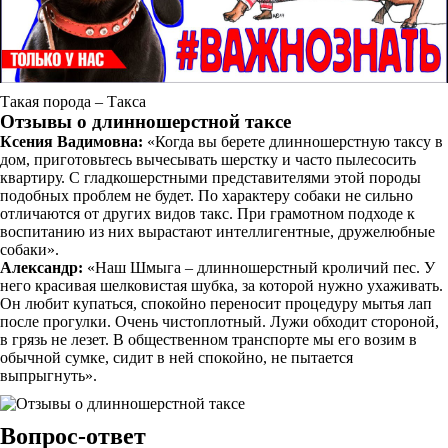
Такая порода – Такса
Отзывы о длинношерстной таксе
Ксения Вадимовна:
«Когда вы берете длинношерстную таксу в
дом, приготовьтесь вычесывать шерстку и часто пылесосить
квартиру. С гладкошерстными представителями этой породы
подобных проблем не будет. По характеру собаки не сильно
отличаются от других видов такс. При грамотном подходе к
воспитанию из них вырастают интеллигентные, дружелюбные
собаки».
Александр:
«Наш Шмыга – длинношерстный кроличий пес. У
него красивая шелковистая шубка, за которой нужно ухаживать.
Он любит купаться, спокойно переносит процедуру мытья лап
после прогулки. Очень чистоплотный. Лужи обходит стороной,
в грязь не лезет. В общественном транспорте мы его возим в
обычной сумке, сидит в ней спокойно, не пытается
выпрыгнуть».
Вопрос-ответ