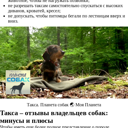
животное, чтобы не нагружать позвонки;
не разрешать таксам самостоятельно спускаться с высоких
диванов, кроватей, кресел;
не допускать, чтобы питомцы бегали по лестницам вверх и
вниз.
Такса. Планета собак 🌏 Моя Планета
Такса – отзывы владельцев собак:
минусы и плюсы
Чтобы иметь еще более полное представление о породе,