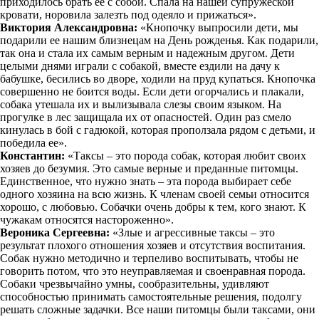
приходилось брать ее с собой. Спала на нашей супружеской
кровати, норовила залезть под одеяло и прижаться».
Виктория Александровна:
«Кнопочку выпросили дети, мы
подарили ее нашим близнецам на День рожденья. Как подарили,
так она и стала их самым верным и надежным другом. Дети
целыми днями играли с собакой, вместе ездили на дачу к
бабушке, бесились во дворе, ходили на пруд купаться. Кнопочка
совершенно не боится воды. Если дети огорчались и плакали,
собака утешала их и вылизывала слезы своим языком. На
прогулке в лес защищала их от опасностей. Один раз смело
кинулась в бой с гадюкой, которая проползала рядом с детьми, и
победила ее».
Константин:
«Таксы – это порода собак, которая любит своих
хозяев до безумия. Это самые верные и преданные питомцы.
Единственное, что нужно знать – эта порода выбирает себе
одного хозяина на всю жизнь. К членам своей семьи относится
хорошо, с любовью. Собачки очень добры к тем, кого знают. К
чужакам относятся настороженно».
Вероника Сергеевна:
«Злые и агрессивные таксы – это
результат плохого отношения хозяев и отсутствия воспитания.
Собак нужно методично и терпеливо воспитывать, чтобы не
говорить потом, что это неуправляемая и своенравная порода.
Собаки чрезвычайно умны, сообразительны, удивляют
способностью принимать самостоятельные решения, подолгу
решать сложные задачки. Все наши питомцы были таксами, они