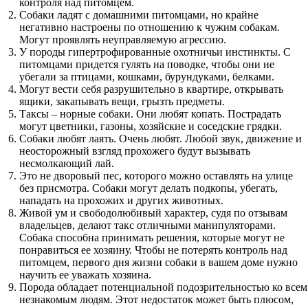
контроля над питомцем.
Собаки ладят с домашними питомцами, но крайне
негативно настроены по отношению к чужим собакам.
Могут проявлять неуправляемую агрессию.
У породы гипертрофированные охотничьи инстинкты. С
питомцами придется гулять на поводке, чтобы они не
убегали за птицами, кошками, бурундуками, белками.
Могут вести себя разрушительно в квартире, открывать
ящики, закапывать вещи, грызть предметы.
Таксы – норные собаки. Они любят копать. Пострадать
могут цветники, газоны, хозяйские и соседские грядки.
Собаки любят лаять. Очень любят. Любой звук, движение и
неосторожный взгляд прохожего будут вызывать
несмолкающий лай.
Это не дворовый пес, которого можно оставлять на улице
без присмотра. Собаки могут делать подкопы, убегать,
нападать на прохожих и других животных.
Живой ум и свободолюбивый характер, судя по отзывам
владельцев, делают такс отличными манипуляторами.
Собака способна принимать решения, которые могут не
понравиться ее хозяину. Чтобы не потерять контроль над
питомцем, первого дня жизни собаки в вашем доме нужно
научить ее уважать хозяина.
Порода обладает потенциальной подозрительностью ко всем
незнакомым людям. Этот недостаток может быть плюсом,