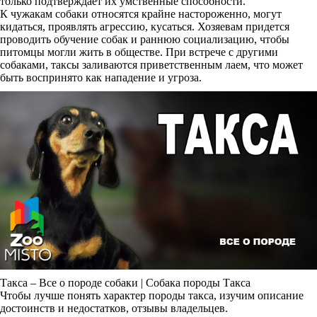
только подтверждает их умственные способности.
К чужакам собаки относятся крайне настороженно, могут
кидаться, проявлять агрессию, кусаться. Хозяевам придется
проводить обучение собак и раннюю социализацию, чтобы
питомцы могли жить в обществе. При встрече с другими
собаками, таксы заливаются приветственным лаем, что может
быть воспринято как нападение и угроза.
Такса – Все о породе собаки | Собака породы Такса
Чтобы лучше понять характер породы такса, изучим описание
достоинств и недостатков, отзывы владельцев.