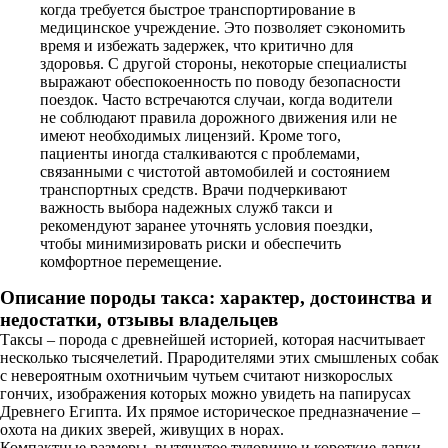
когда требуется быстрое транспортирование в
медицинское учреждение. Это позволяет сэкономить
время и избежать задержек, что критично для
здоровья. С другой стороны, некоторые специалисты
выражают обеспокоенность по поводу безопасности
поездок. Часто встречаются случаи, когда водители
не соблюдают правила дорожного движения или не
имеют необходимых лицензий. Кроме того,
пациенты иногда сталкиваются с проблемами,
связанными с чистотой автомобилей и состоянием
транспортных средств. Врачи подчеркивают
важность выбора надежных служб такси и
рекомендуют заранее уточнять условия поездки,
чтобы минимизировать риски и обеспечить
комфортное перемещение.
Описание породы такса: характер, достоинства и
недостатки, отзывы
владельцев
Таксы – порода с древнейшей историей, которая насчитывает
несколько тысячелетий. Прародителями этих смышленых собак
с невероятным охотничьим чутьем считают низкорослых
гончих, изображения которых можно увидеть на папирусах
Древнего Египта. Их прямое историческое предназначение –
охота на диких зверей, живущих в норах.
Компактные размеры, вытянутое туловище и короткие лапки –