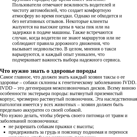
Пользователи отмечают вежливость водителей и
чистоту автомобилей, что создает комфортную
атмосферу во время поездки. Однако не обходится и
без негативных отзывов. Некоторые клиенты
жалуются на высокие цены в часы пик или на
задержки в подаче машины. Также встречаются
случаи, когда водители не знают маршрутов или не
соблюдают правила дорожного движения, что
вызывает недовольство. В целом, мнения о такси
варьируются, и каждый опыт уникален, что
подчеркивает важность выбора надежного сервиса.
Что нужно знать о здоровье породы
Самое главное, что должен знать каждый хозяин таксы о ее
здоровье – собаки склонны к генетическому заболеванию IVDD.
IVDD – это дегенерация межпозвоночных дисков. Всему виною
особенности экстерьера породы: вытянутый приземистый
корпус, чрезмерно растянутый позвоночник. Эта наследственная
патология имеется у всех животных – хозяин должен быть
предельно аккуратен со своей собакой.
Что нужно делать, чтобы уберечь своего питомца от травм и
заболеваний позвоночника:
не разрешать собакам прыжки с высоты;
придерживать за грудь и поясницу поднимая и перенося