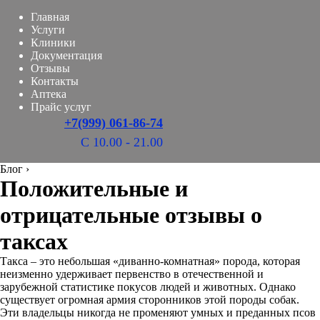
Главная
Услуги
Клиники
Документация
Отзывы
Контакты
Аптека
Прайс услуг
+7(999) 061-86-74
С 10.00 - 21.00
Блог
›
Положительные и
отрицательные отзывы о
таксах
Такса – это небольшая «диванно-комнатная» порода, которая
неизменно удерживает первенство в отечественной и
зарубежной статистике покусов людей и животных. Однако
существует огромная армия сторонников этой породы собак.
Эти владельцы никогда не променяют умных и преданных псов