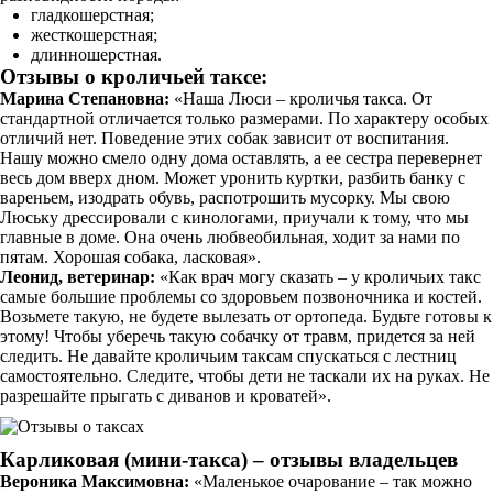
гладкошерстная;
жесткошерстная;
длинношерстная.
Отзывы о кроличьей таксе:
Марина Степановна:
«Наша Люси – кроличья такса. От
стандартной отличается только размерами. По характеру особых
отличий нет. Поведение этих собак зависит от воспитания.
Нашу можно смело одну дома оставлять, а ее сестра перевернет
весь дом вверх дном. Может уронить куртки, разбить банку с
вареньем, изодрать обувь, распотрошить мусорку. Мы свою
Люську дрессировали с кинологами, приучали к тому, что мы
главные в доме. Она очень любвеобильная, ходит за нами по
пятам. Хорошая собака, ласковая».
Леонид, ветеринар:
«Как врач могу сказать – у кроличьих такс
самые большие проблемы со здоровьем позвоночника и костей.
Возьмете такую, не будете вылезать от ортопеда. Будьте готовы к
этому! Чтобы уберечь такую собачку от травм, придется за ней
следить. Не давайте кроличьим таксам спускаться с лестниц
самостоятельно. Следите, чтобы дети не таскали их на руках. Не
разрешайте прыгать с диванов и кроватей».
Карликовая (мини-такса) – отзывы владельцев
Вероника Максимовна:
«Маленькое очарование – так можно