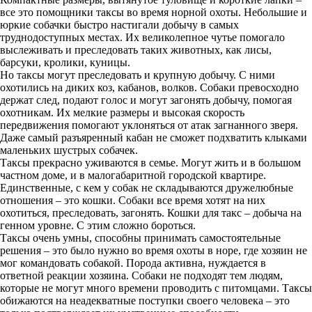
все это помощники таксы во время норной охоты. Небольшие и
юркие собачки быстро настигали добычу в самых
труднодоступных местах. Их великолепное чутье помогало
выслеживать и преследовать таких животных, как лисы,
барсуки, кролики, куницы.
Но таксы могут преследовать и крупную добычу. С ними
охотились на диких коз, кабанов, волков. Собаки превосходно
держат след, подают голос и могут загонять добычу, помогая
охотникам. Их мелкие размеры и высокая скорость
передвижения помогают уклоняться от атак загнанного зверя.
Даже самый разъяренный кабан не сможет подхватить клыками
маленьких шустрых собачек.
Таксы прекрасно уживаются в семье. Могут жить и в большом
частном доме, и в малогабаритной городской квартире.
Единственные, с кем у собак не складываются дружелюбные
отношения – это кошки. Собаки все время хотят на них
охотиться, преследовать, загонять. Кошки для такс – добыча на
генном уровне. С этим сложно бороться.
Таксы очень умны, способны принимать самостоятельные
решения – это было нужно во время охоты в норе, где хозяин не
мог командовать собакой. Порода активна, нуждается в
ответной реакции хозяина. Собаки не подходят тем людям,
которые не могут много времени проводить с питомцами. Таксы
обижаются на неадекватные поступки своего человека – это