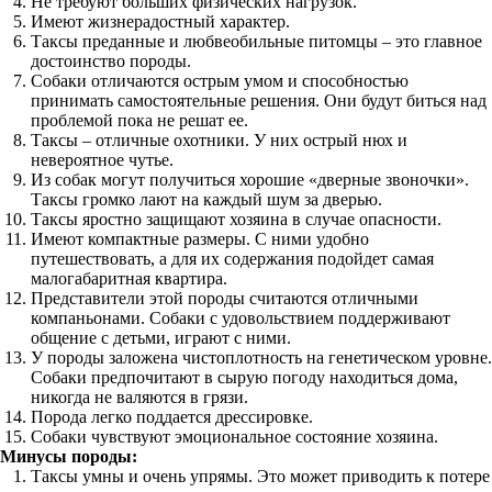
Не требуют больших физических нагрузок.
Имеют жизнерадостный характер.
Таксы преданные и любвеобильные питомцы – это главное
достоинство породы.
Собаки отличаются острым умом и способностью
принимать самостоятельные решения. Они будут биться над
проблемой пока не решат ее.
Таксы – отличные охотники. У них острый нюх и
невероятное чутье.
Из собак могут получиться хорошие «дверные звоночки».
Таксы громко лают на каждый шум за дверью.
Таксы яростно защищают хозяина в случае опасности.
Имеют компактные размеры. С ними удобно
путешествовать, а для их содержания подойдет самая
малогабаритная квартира.
Представители этой породы считаются отличными
компаньонами. Собаки с удовольствием поддерживают
общение с детьми, играют с ними.
У породы заложена чистоплотность на генетическом уровне.
Собаки предпочитают в сырую погоду находиться дома,
никогда не валяются в грязи.
Порода легко поддается дрессировке.
Собаки чувствуют эмоциональное состояние хозяина.
Минусы породы:
Таксы умны и очень упрямы. Это может приводить к потере