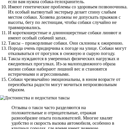
если вам нужна собака-телохранитель.
Имеют генетические проблемы со здоровьем позвоночника.
Их особый вытянутый экстерьер делает спину слабым
местом собаки. Хозяева должны не допускать прыжков с
высоты, бегу по лестницам, чтобы собаки случайно не
травмировались.
И короткошерстные и длинношерстные собаки линяют и
имеют особый собачий запах.
Таксы – прожорливые собаки. Они склонны к ожирению.
Порода очень придирчива к погоде на улице. Собаки могут
отказываться от прогулок в снежную и сырую погоду.
Таксы нуждаются в умеренных физических нагрузках и
ежедневных прогулках. Из-за малоподвижного образа
жизни собаки набирают лишний вес и становятся
истеричными и агрессивными.
Собаки чрезвычайно эмоциональны, в юном возрасте от
переизбытка радости могут мочиться непроизвольным
образом.
Отзывы о такси часто разделяются на
положительные и отрицательные, отражая
разнообразие опыта пользователей. Многие хвалят
удобство и скорость вызова автомобиля, особенно в
крупных городах, где время имеет значение.