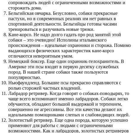
сопровождать людей с ограниченными возможностями и
сторожить дома.
Бельгийская овчарка. Безусловно, собаки прекрасные
пастухи, но в современных реалиях им нет равных в
спортивной деятельности. Бельгийцы готовы часами
тренироваться и разучивать новые трюки.
Кане-корсо. Не надо долго гадать про род занятий этой
собаки – это очевидно! Исполины итальянского
происхождения – идеальные охранники и сторожа. Помимо
выдающихся физических характеристик кане-корсо
отличаются невероятным умом.
Немецкий боксер. Еще один охранник-телохранитель. В
Америке эти псы входят в первую десятку служебных
пород. В нашей стране собаки также пользуются
популярностью.
Ньюфаундленд. Большие псы прекрасно справляются с
ролью сторожей частных владений.
Лабрадор ретривер. Когда говорят о собаках-поводырях, то
чаще всего вспоминают именно лабрадоров. Собаки легко
обучаются, обладают большой выдержкой и терпением,
совершенно не агрессивны. Все эти качества делают их
идеальными помощниками слепых и слабовидящих людей.
Золотистый ретривер. Еще одна порода, которую успешно
применяют для работы с людьми с ограниченными
возможностями. Как и лабрадоров, золотистых ретриверов