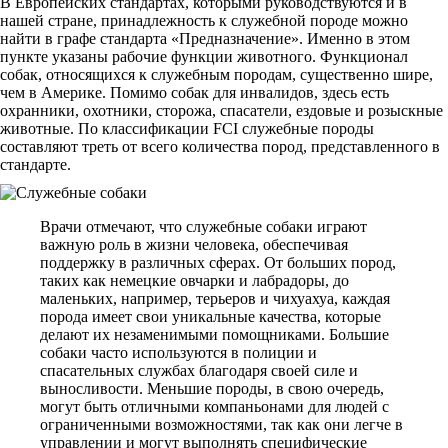
В Европейских стандартах, которыми руководствуются и в
нашей стране, принадлежность к служебной породе можно
найти в графе стандарта «Предназначение». Именно в этом
пункте указаны рабочие функции животного. Функционал
собак, относящихся к служебным породам, существенно шире,
чем в Америке. Помимо собак для инвалидов, здесь есть
охранники, охотники, сторожа, спасатели, ездовые и розыскные
животные. По классификации FCI служебные породы
составляют треть от всего количества пород, представленного в
стандарте.
Врачи отмечают, что служебные собаки играют
важную роль в жизни человека, обеспечивая
поддержку в различных сферах. От больших пород,
таких как немецкие овчарки и лабрадоры, до
маленьких, например, терьеров и чихуахуа, каждая
порода имеет свои уникальные качества, которые
делают их незаменимыми помощниками. Большие
собаки часто используются в полиции и
спасательных службах благодаря своей силе и
выносливости. Меньшие породы, в свою очередь,
могут быть отличными компаньонами для людей с
ограниченными возможностями, так как они легче в
управлении и могут выполнять специфические