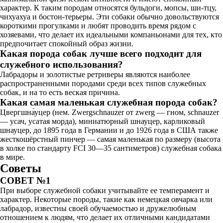
характер. К таким породам относятся бульдоги, мопсы, ши-тцу,
чихуахуа и бостон-терьеры. Эти собаки обычно довольствуются
короткими прогулками и любят проводить время рядом с
хозяевами, что делает их идеальными компаньонами для тех, кто
предпочитает спокойный образ жизни.
Какая порода собак лучше всего подходит для
служебного использования?
Лабрадоры и золотистые ретриверы являются наиболее
распространенными породами среди всех типов служебных
собак, и на то есть веская причина.
Какая самая маленькая служебная порода собак?
Цвергшна́уцер (нем. Zwergschnauzer от zwerg — гном, schnauzer
— усач, усатая морда), миниатюрный шнауцер, карликовый
шнауцер, до 1895 года в Германии и до 1926 года в США также
жесткошёрстный пинчер — самая маленькая по размеру (высота
в холке по стандарту FCI 30—35 сантиметров) служебная собака
в мире.
Советы
СОВЕТ №1
При выборе служебной собаки учитывайте ее темперамент и
характер. Некоторые породы, такие как немецкая овчарка или
лабрадор, известны своей обучаемостью и дружелюбным
отношением к людям, что делает их отличными кандидатами