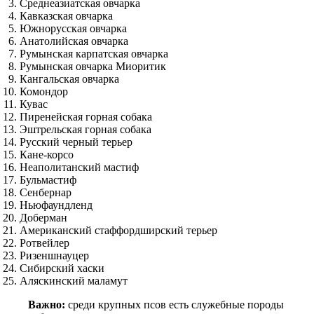
Среднеазиатская овчарка
Кавказская овчарка
Южнорусская овчарка
Анатолийская овчарка
Румынская карпатская овчарка
Румынская овчарка Миоритик
Кангальская овчарка
Комондор
Кувас
Пиренейская горная собака
Эштрельская горная собака
Русский черный терьер
Кане-корсо
Неаполитанский мастиф
Бульмастиф
Сенбернар
Ньюфаундленд
Доберман
Американский стаффордширский терьер
Ротвейлер
Ризеншнауцер
Сибирский хаски
Аляскинский маламут
Важно:
среди крупных псов есть служебные породы