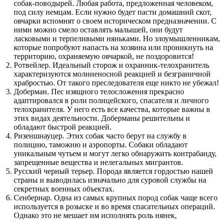
собак-поводырей. Любая работа, предложенная человеком,
под силу немцам. Если нужно будет пасти домашний скот,
овчарки вспомнят о своем историческом предназначении. С
ними можно смело оставлять малышей, они будут
ласковыми и терпеливыми няньками. Но злоумышленникам,
которые попробуют напасть на хозяина или проникнуть на
территорию, охраняемую овчаркой, не поздоровится!
Ротвейлер. Идеальный сторож и охранник-телохранитель
характеризуются молниеносной реакцией и безграничной
храбростью. От такого преследователя еще никто не убежал!
Доберман. Пес изящного телосложения прекрасно
адаптировался в роли полицейского, спасателя и личного
телохранителя. У него есть все качества, которые важны в
этих видах деятельности. Доберманы решительны и
обладают быстрой реакцией.
Ризеншнауцер. Этих собак часто берут на службу в
полицию, таможню и аэропорты. Собаки обладают
уникальным чутьем и могут легко обнаружить контрабанду,
запрещенные вещества и нелегальных мигрантов.
Русский черный терьер. Порода является гордостью нашей
страны и выводилась изначально для суровой службы на
секретных военных объектах.
Сенбернар. Одна из самых крупных пород собак чаще всего
используется в розыске и во время спасательных операций.
Однако это не мешает им исполнять роль нянек,