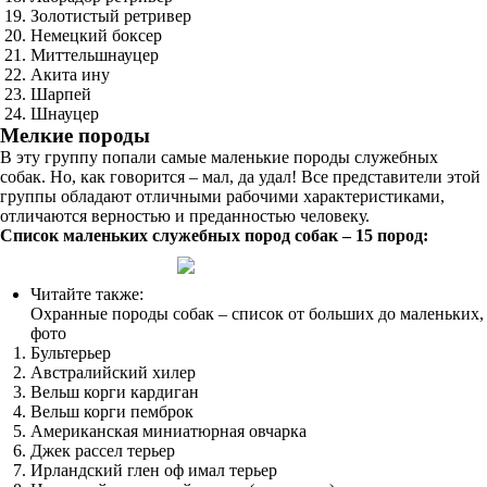
Золотистый ретривер
Немецкий боксер
Миттельшнауцер
Акита ину
Шарпей
Шнауцер
Мелкие породы
В эту группу попали самые маленькие породы служебных
собак. Но, как говорится – мал, да удал! Все представители этой
группы обладают отличными рабочими характеристиками,
отличаются верностью и преданностью человеку.
Список маленьких служебных пород собак – 15 пород:
Читайте также:
Охранные породы собак – список от больших до маленьких,
фото
Бультерьер
Австралийский хилер
Вельш корги кардиган
Вельш корги пемброк
Американская миниатюрная овчарка
Джек рассел терьер
Ирландский глен оф имал терьер