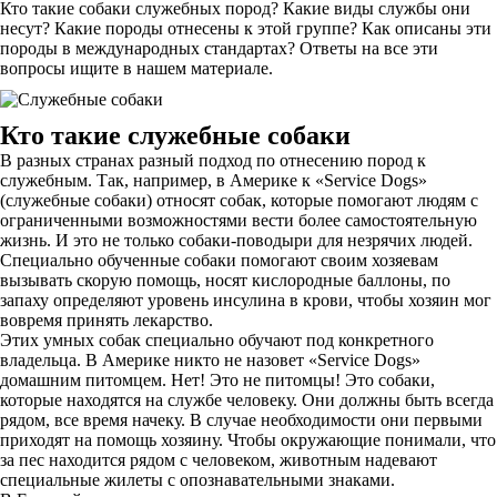
Кто такие собаки служебных пород? Какие виды службы они
несут? Какие породы отнесены к этой группе? Как описаны эти
породы в международных стандартах? Ответы на все эти
вопросы ищите в нашем материале.
Кто такие служебные собаки
В разных странах разный подход по отнесению пород к
служебным. Так, например, в Америке к «Service Dogs»
(служебные собаки) относят собак, которые помогают людям с
ограниченными возможностями вести более самостоятельную
жизнь. И это не только собаки-поводыри для незрячих людей.
Специально обученные собаки помогают своим хозяевам
вызывать скорую помощь, носят кислородные баллоны, по
запаху определяют уровень инсулина в крови, чтобы хозяин мог
вовремя принять лекарство.
Этих умных собак специально обучают под конкретного
владельца. В Америке никто не назовет «Service Dogs»
домашним питомцем. Нет! Это не питомцы! Это собаки,
которые находятся на службе человеку. Они должны быть всегда
рядом, все время начеку. В случае необходимости они первыми
приходят на помощь хозяину. Чтобы окружающие понимали, что
за пес находится рядом с человеком, животным надевают
специальные жилеты с опознавательными знаками.