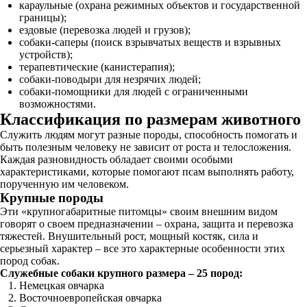
караульные (охрана режимных объектов и государственной
границы);
ездовые (перевозка людей и грузов);
собаки-саперы (поиск взрывчатых веществ и взрывных
устройств);
терапевтические (канистерапия);
собаки-поводыри для незрячих людей;
собаки-помощники для людей с ограниченными
возможностями.
Классификация по размерам животного
Служить людям могут разные породы, способность помогать и
быть полезным человеку не зависит от роста и телосложения.
Каждая разновидность обладает своими особыми
характеристиками, которые помогают псам выполнять работу,
порученную им человеком.
Крупные породы
Эти «крупногабаритные питомцы» своим внешним видом
говорят о своем предназначении – охрана, защита и перевозка
тяжестей. Внушительный рост, мощный костяк, сила и
серьезный характер – все это характерные особенности этих
пород собак.
Служебные собаки крупного размера – 25 пород:
Немецкая овчарка
Восточноевропейская овчарка