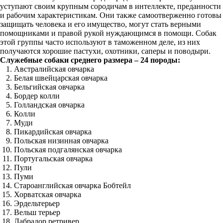
уступают своим крупным сородичам в интеллекте, преданности
и рабочим характеристикам. Они также самоотверженно готовы
защищать человека и его имущество, могут стать верными
помощниками и правой рукой нуждающимся в помощи. Собак
этой группы часто используют в таможенном деле, из них
получаются хорошие пастухи, охотники, саперы и поводыри.
Служебные собаки среднего размера – 24 породы:
Австралийская овчарка
Белая швейцарская овчарка
Бельгийская овчарка
Бордер колли
Голландская овчарка
Колли
Муди
Пикардийская овчарка
Польская низинная овчарка
Польская подгалянская овчарка
Португальская овчарка
Пули
Пуми
Староанглийская овчарка Бобтейл
Хорватская овчарка
Эрдельтерьер
Вельш терьер
Лабрадор ретривер