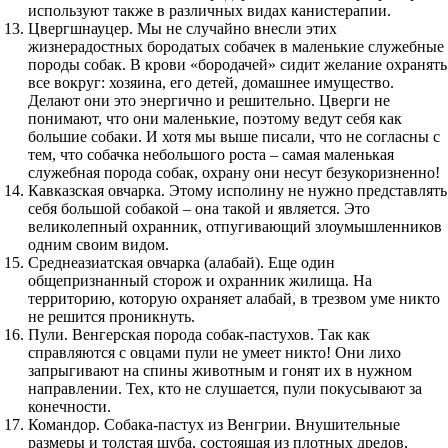
используют также в различных видах канистерапии.
Цвергшнауцер. Мы не случайно внесли этих
жизнерадостных бородатых собачек в маленькие служебные
породы собак. В крови «бородачей» сидит желание охранять
все вокруг: хозяина, его детей, домашнее имущество.
Делают они это энергично и решительно. Цверги не
понимают, что они маленькие, поэтому ведут себя как
большие собаки. И хотя мы выше писали, что не согласны с
тем, что собачка небольшого роста – самая маленькая
служебная порода собак, охрану они несут безукоризненно!
Кавказская овчарка. Этому исполину не нужно представлять
себя большой собакой – она такой и является. Это
великолепный охранник, отпугивающий злоумышленников
одним своим видом.
Среднеазиатская овчарка (алабай). Еще один
общепризнанный сторож и охранник жилища. На
территорию, которую охраняет алабай, в трезвом уме никто
не решится проникнуть.
Пули. Венгерская порода собак-пастухов. Так как
справляются с овцами пули не умеет никто! Они лихо
запрыгивают на спины животным и гонят их в нужном
направлении. Тех, кто не слушается, пули покусывают за
конечности.
Командор. Собака-пастух из Венгрии. Внушительные
размеры и толстая шуба, состоящая из плотных дредов,