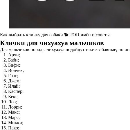
Как выбрать кличку для собаки 🐕 ТОП имён и советы
Клички для чихуахуа мальчиков
Для мальчиков породы чихуахуа подойдут такие забавные, но и
Арчи;
Баби;
Бифи;
Волчек;
Грэг;
Джем;
Илай;
Каспер;
Кекс;
Лео;
Лорри;
Макс;
Марс;
Микки;
Пако;