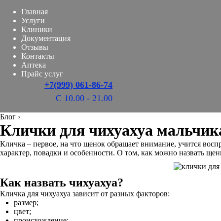
Главная
Услуги
Клиники
Документация
Отзывы
Контакты
Аптека
Прайс услуг
+7(999) 061-86-74
С 10.00 - 21.00
Блог
›
Клички для чихуахуа мальчик
Кличка – первое, на что щенок обращает внимание, учится восп
характер, повадки и особенности. О том, как можно назвать ще
Как назвать чихуахуа?
Кличка для чихуахуа зависит от разных факторов:
размер;
цвет;
происхождение;