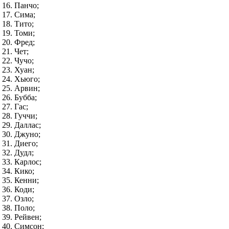
Панчо;
Сима;
Тито;
Томи;
Фред;
Чет;
Чучо;
Хуан;
Хьюго;
Арвин;
Бубба;
Гас;
Гуччи;
Даллас;
Джуно;
Диего;
Дудл;
Карлос;
Кико;
Кенни;
Коди;
Озло;
Поло;
Рейвен;
Симсон;