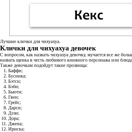
Лучшие клички для чихуахуа.
Клички для чихуахуа девочек
С вопросом, как назвать чихуахуа девочку, мучается все же бо
назвать щенка в честь любимого книжного персонажа или блюда,
Также девочкам подойдут такие прозвища:
Баффи;
Бусинка;
Бэтси;
Бэби;
Бьюти;
Гвен;
Грейс;
Дарси;
Дэзи;
Дора;
Джена;
Ириска;