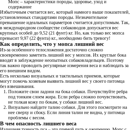
Мопс – характеристики породы, здоровье, уход и
содержание
Избыточным считается вес, который намного выше показателей,
установленных стандартами породы. Незначительное
превышение идеальных параметров считается допустимым. Так,
в международном сообществе собаководов допускается вес
крупных особей до 9,52 (21 фунт) кг. Но, как только вес мопса
превысит 9,97 (22 фунта) кг., необходимо бить тревогу!
Как определить, что у мопса лишний вес
Из-за особенного телосложения достаточно сложно
своевременно заметить лишний вес у мопсов. Их круглые бока
вводят в заблуждение неопытных собаковладельцев. Поэтому
так важно проводить регулярные измерения веса и наблюдать за
его внешним видом.
Есть несколько визуальных и тактильных приемов, которые
могут помочь хозяевам выявить лишний вес у своего питомца
без взвешивания.
Положите свои ладони на бока собаки. Почувствуйте ребра
под тонким слоем жира. Если ребра сложно почувствовать,
не толкая кожу по бокам, у собаки лишний вес.
Визуально найдите талию собаки. Для этого посмотрите на
нее сверху и сбоку. Если линия талии не видна, у питомца
проблемы с весом.
В чем опасность лишнего веса
Излишняя тучность пса – это прямой путь к ожирению. Мопс с