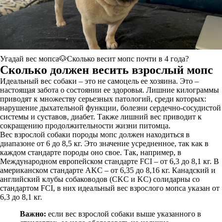
Угадай вес мопса🐶Сколько весит мопс почти в 4 года?
Сколько должен весить взрослый мопс
Идеальный вес собаки – это не самоцель ее хозяина. Это –
настоящая забота о состоянии ее здоровья. Лишние килограммы
приводят к множеству серьезных патологий, среди которых:
нарушение дыхательной функции, болезни сердечно-сосудистой
системы и суставов, диабет. Также лишний вес приводит к
сокращению продолжительности жизни питомца.
Вес взрослой собаки породы мопс должен находиться в
диапазоне от 6 до 8,5 кг. Это значение усредненное, так как в
каждом стандарте породы оно свое. Так, например, в
Международном европейском стандарте FCI – от 6,3 до 8,1 кг. В
американском стандарте AKC – от 6,35 до 8,16 кг. Канадский и
английский клубы собаководов (CKC и KC) солидарны со
стандартом FCI, в них идеальный вес взрослого мопса указан от
6,3 до 8,1 кг.
Важно:
если вес взрослой собаки выше указанного в