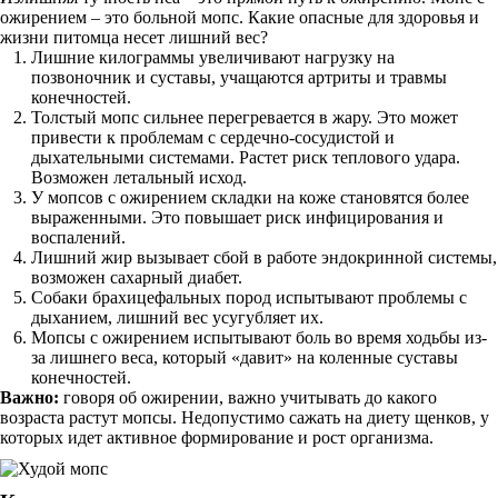
ожирением – это больной мопс. Какие опасные для здоровья и
жизни питомца несет лишний вес?
Лишние килограммы увеличивают нагрузку на
позвоночник и суставы, учащаются артриты и травмы
конечностей.
Толстый мопс сильнее перегревается в жару. Это может
привести к проблемам с сердечно-сосудистой и
дыхательными системами. Растет риск теплового удара.
Возможен летальный исход.
У мопсов с ожирением складки на коже становятся более
выраженными. Это повышает риск инфицирования и
воспалений.
Лишний жир вызывает сбой в работе эндокринной системы,
возможен сахарный диабет.
Собаки брахицефальных пород испытывают проблемы с
дыханием, лишний вес усугубляет их.
Мопсы с ожирением испытывают боль во время ходьбы из-
за лишнего веса, который «давит» на коленные суставы
конечностей.
Важно:
говоря об ожирении, важно учитывать до какого
возраста растут мопсы. Недопустимо сажать на диету щенков, у
которых идет активное формирование и рост организма.