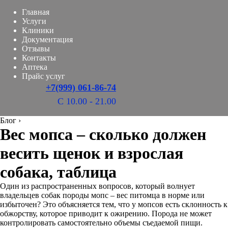
Главная
Услуги
Клиники
Документация
Отзывы
Контакты
Аптека
Прайс услуг
+7(999) 061-86-74
С 10.00 - 21.00
Блог
›
Вес мопса – сколько должен
весить щенок и взрослая
собака, таблица
Один из распространенных вопросов, который волнует
владельцев собак породы мопс – вес питомца в норме или
избыточен? Это объясняется тем, что у мопсов есть склонность к
обжорству, которое приводит к ожирению. Порода не может
контролировать самостоятельно объемы съедаемой пищи.