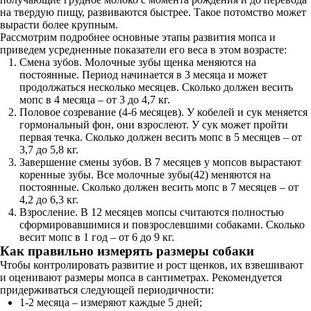
на твердую пищу, развиваются быстрее. Такое потомство может
вырасти более крупным.
Рассмотрим подробнее основные этапы развития мопса и
приведем усредненные показатели его веса в этом возрасте:
Смена зубов. Молочные зубы щенка меняются на
постоянные. Период начинается в 3 месяца и может
продолжаться несколько месяцев. Сколько должен весить
мопс в 4 месяца – от 3 до 4,7 кг.
Половое созревание (4-6 месяцев). У кобелей и сук меняется
гормональный фон, они взрослеют. У сук может пройти
первая течка. Сколько должен весить мопс в 5 месяцев – от
3,7 до 5,8 кг.
Завершение смены зубов. В 7 месяцев у мопсов вырастают
коренные зубы. Все молочные зубы(42) меняются на
постоянные. Сколько должен весить мопс в 7 месяцев – от
4,2 до 6,3 кг.
Взросление. В 12 месяцев мопсы считаются полностью
сформировавшимися и повзрослевшими собаками. Сколько
весит мопс в 1 год – от 6 до 9 кг.
Как правильно измерять размеры собаки
Чтобы контролировать развитие и рост щенков, их взвешивают
и оценивают размеры мопса в сантиметрах. Рекомендуется
придерживаться следующей периодичности:
1-2 месяца – измеряют каждые 5 дней;