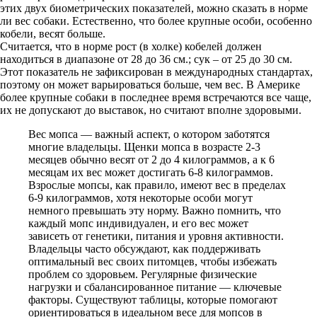
этих двух биометрических показателей, можно сказать в норме
ли вес собаки. Естественно, что более крупные особи, особенно
кобели, весят больше.
Считается, что в норме рост (в холке) кобелей должен
находиться в диапазоне от 28 до 36 см.; сук – от 25 до 30 см.
Этот показатель не зафиксирован в международных стандартах,
поэтому он может варьироваться больше, чем вес. В Америке
более крупные собаки в последнее время встречаются все чаще,
их не допускают до выставок, но считают вполне здоровыми.
Вес мопса — важный аспект, о котором заботятся
многие владельцы. Щенки мопса в возрасте 2-3
месяцев обычно весят от 2 до 4 килограммов, а к 6
месяцам их вес может достигать 6-8 килограммов.
Взрослые мопсы, как правило, имеют вес в пределах
6-9 килограммов, хотя некоторые особи могут
немного превышать эту норму. Важно помнить, что
каждый мопс индивидуален, и его вес может
зависеть от генетики, питания и уровня активности.
Владельцы часто обсуждают, как поддерживать
оптимальный вес своих питомцев, чтобы избежать
проблем со здоровьем. Регулярные физические
нагрузки и сбалансированное питание — ключевые
факторы. Существуют таблицы, которые помогают
ориентироваться в идеальном весе для мопсов в