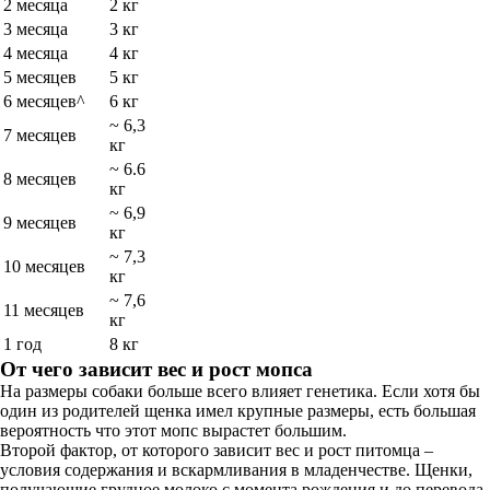
2 месяца
2 кг
3 месяца
3 кг
4 месяца
4 кг
5 месяцев
5 кг
6 месяцев^
6 кг
~ 6,3
7 месяцев
кг
~ 6.6
8 месяцев
кг
~ 6,9
9 месяцев
кг
~ 7,3
10 месяцев
кг
~ 7,6
11 месяцев
кг
1 год
8 кг
От чего зависит вес и рост мопса
На размеры собаки больше всего влияет генетика. Если хотя бы
один из родителей щенка имел крупные размеры, есть большая
вероятность что этот мопс вырастет большим.
Второй фактор, от которого зависит вес и рост питомца –
условия содержания и вскармливания в младенчестве. Щенки,
получающие грудное молоко с момента рождения и до перевода