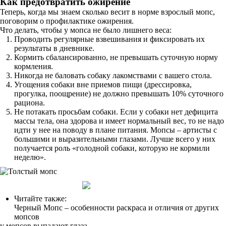
Как предотвратить ожирение
Теперь, когда мы знаем сколько весит в норме взрослый мопс,
поговорим о профилактике ожирения.
Что делать, чтобы у мопса не было лишнего веса:
Проводить регулярные взвешивания и фиксировать их
результаты в дневнике.
Кормить сбалансированно, не превышать суточную норму
кормления.
Никогда не баловать собаку лакомствами с вашего стола.
Угощения собаки вне приемов пищи (дрессировка,
прогулка, поощрение) не должно превышать 10% суточного
рациона.
Не потакать просьбам собаки. Если у собаки нет дефицита
массы тела, она здорова и имеет нормальный вес, то не надо
идти у нее на поводу в плане питания. Мопсы – артисты с
большими и выразительными глазами. Лучше всего у них
получается роль «голодной собаки, которую не кормили
неделю».
Читайте также:
Черный Мопс – особенности раскраса и отличия от других
мопсов
у мопсов выпадают глаза.