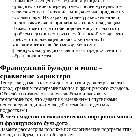
внимание и общение с людьми. Французские
бульдоги, в свою очередь, имеют более мускулистое
телосложение и “летящие” уши, которые придают им
особый шарм. Их характер более уравновешенный,
но они также очень привязаны к своим владельцам.
Важно отметить, что обе породы могут страдать от
проблем с дыханием из-за своей плоской морды, что
требует от владельцев особого внимания. В
конечном итоге, выбор между мопсом и
французским бульдогом зависит от предпочтений и
образа жизни хозяев.
Французский бульдог и мопс –
сравнение характера
Теперь, когда мы знаем сходство и разницу экстерьера этих
пород, сравним темперамент мопса и французского бульдога.
Обе собаки отличаются дружелюбным и ласковым
темпераментом, что делает их идеальными спутниками
пенсионеров, одиноких людей и семейств с детьми-
подростками.
В чем сходство психологических портретов мопса
и французского бульдога
Давайте рассмотрим поближе психологические портреты этих
пород и найдем, что их объединяет.