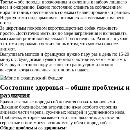
Третье – обе породы прожорливы и склонны к набору лишнего
веса и ожирению. Важно постоянно следить за соблюдением
норм питания, обеспечивать собакам сбалансированный рацион.
Недопустимо подкармливать питомцев лакомствами с вашего
стола.
За шерстным покровом короткошерстных собак ухаживать
просто. Достаточно мыть их по мере загрязнения и вычесывать
массажной резиновой варежкой 1 раз в неделю. Разница в уходе
за этими породами состоит лишь в том, что мопсы сильнее
линяют.
Выгуливать мопсов и французов нужно пару раз в день по 15-20
минут. С бульдогами гуляют немного активнее, чем с мопсами.
В жаркую летнюю пору делают это рано утром и поздно
вечером, когда солнечная активность падает.
Состояние здоровья – общие проблемы и
различия
Брахицефальные породы собак нельзя назвать здоровыми.
Дыхание брахицефалов затруднено из-за особого строения
лицевой части черепа, суженных ноздрей и удлиненного неба.
Проблемы, которые вызывает этот тип дыхания, достаточно
серьезные и они могут возникнуть у обеих пород собак.
Общие проблемы со здоровьем: