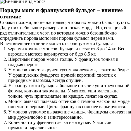
Породы мопс и французский бульдог – внешнее
отличие
Собаки похожи, но не настолько, чтобы их можно было спутать.
Да, у них небольшие размеры и плоская морда. Но, есть целый
ряд отличительных черт, по которым можно безошибочно
определить порода мопс или порода бульдог перед вами.
В чем внешнее отличие мопса от французского бульдога:
Френчи крупнее мопсов. Бульдоги весят от 8 до 14 кг. Вес
взрослых мопсов варьируется от 6 до 8,5 кг.
Шерстный покров мопса толще. У французов тонкая и
гладкая шерсть.
У мопсов хвост закручен тугим «колечком», лежит на бедре.
У французских бульдогов прямой короткий хвостик с
природным изломом, всегда опущен.
У французского бульдога большие стоячие уши треугольной
формы, кончики закруглены. У мопсов уши маленькие,
тонкие, чуть приподнятые на хрящах, лежат на скулах.
Мопсы бывают палевых оттенков с темной маской на морде
или чисто черные. Цвета французов сильнее варьируются.
У мопсов угрюмое выражение «лица». Французы смотрят на
мир дружелюбно и заинтересованно.
Конечности у френчей слегка изогнутые. У мопсов –
прямые и параллельные.