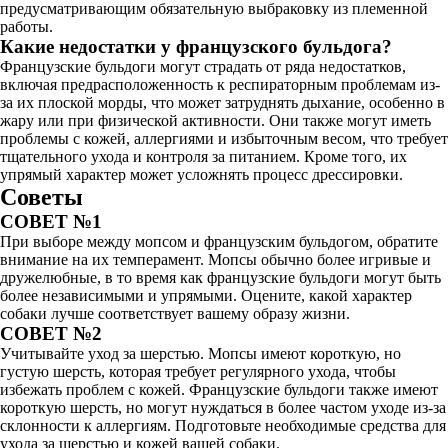
предусматривающим обязательную выбраковку из племенной
работы.
Какие недостатки у французского бульдога?
Французские бульдоги могут страдать от ряда недостатков,
включая предрасположенность к респираторным проблемам из-
за их плоской морды, что может затруднять дыхание, особенно в
жару или при физической активности. Они также могут иметь
проблемы с кожей, аллергиями и избыточным весом, что требует
тщательного ухода и контроля за питанием. Кроме того, их
упрямый характер может усложнять процесс дрессировки.
Советы
СОВЕТ №1
При выборе между мопсом и французским бульдогом, обратите
внимание на их темперамент. Мопсы обычно более игривые и
дружелюбные, в то время как французские бульдоги могут быть
более независимыми и упрямыми. Оцените, какой характер
собаки лучше соответствует вашему образу жизни.
СОВЕТ №2
Учитывайте уход за шерстью. Мопсы имеют короткую, но
густую шерсть, которая требует регулярного ухода, чтобы
избежать проблем с кожей. Французские бульдоги также имеют
короткую шерсть, но могут нуждаться в более частом уходе из-за
склонности к аллергиям. Подготовьте необходимые средства для
ухода за шерстью и кожей вашей собаки.