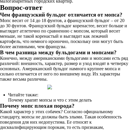
малогабаритных городских квартир.
Вопрос-ответ
Чем французский бульдог отличается от мопса?
Мопс весит от 14 до 18 фунтов, а французский бульдог – от 20
до 30 фунтов. Французский бульдог коренастее, весит больше и
выглядит атлетично по сравнению с мопсом, который весит
меньше, не такой коренастый и выглядит как лежачий
картофель, что немного иронично, поскольку они могут быть
более активными, чем французы.
В чем разница между бульдогами и мопсами?
Конечно, между американскими бульдогами и мопсами есть ряд
различий: внешность, характер, размер и уход входят в четверку
основных. Американский бульдог намного крупнее мопса и
сильно отличается от него по внешнему виду. Их характеры
также весьма различны.
Читайте также:
Почему храпят мопсы и что с этим делать
Почему мопс плохая порода?
Какой характер у этих собачек? Согласно официальному
стандарту, мопсы не должны быть злыми. Такая особенность
поведения для них недопустима. Ее относят к
дисквалифицирующим порокам, то есть признакам,