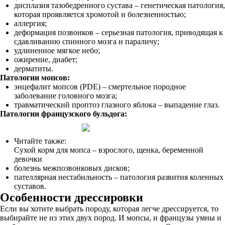
дисплазия тазобедренного сустава – генетическая патология,
которая проявляется хромотой и болезненностью;
аллергия;
деформация позвонков – серьезная патология, приводящая к
сдавливанию спинного мозга и параличу;
удлиненное мягкое небо;
ожирение, диабет;
дерматиты.
Патологии мопсов:
энцефалит мопсов (PDE) – смертельное породное
заболевание головного мозга;
травматический проптоз глазного яблока – выпадение глаз.
Патологии французского бульдога:
Читайте также:
Сухой корм для мопса – взрослого, щенка, беременной
девочки
болезнь межпозвонковых дисков;
пателлярная нестабильность – патология развития коленных
суставов.
Особенности дрессировки
Если вы хотите выбрать породу, которая легче дрессируется, то
выбирайте не из этих двух пород. И мопсы, и французы умны и