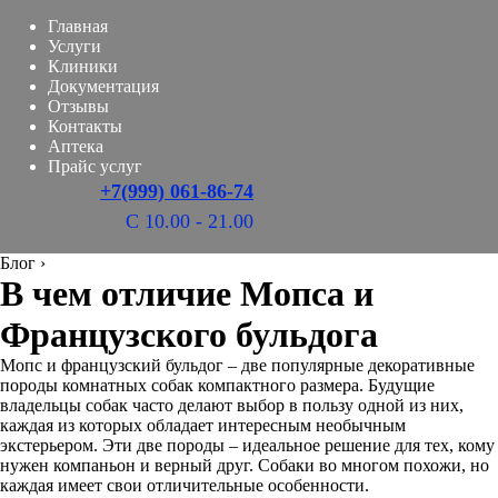
Главная
Услуги
Клиники
Документация
Отзывы
Контакты
Аптека
Прайс услуг
+7(999) 061-86-74
С 10.00 - 21.00
Блог
›
В чем отличие Мопса и
Французского бульдога
Мопс и французский бульдог – две популярные декоративные
породы комнатных собак компактного размера. Будущие
владельцы собак часто делают выбор в пользу одной из них,
каждая из которых обладает интересным необычным
экстерьером. Эти две породы – идеальное решение для тех, кому
нужен компаньон и верный друг. Собаки во многом похожи, но
каждая имеет свои отличительные особенности.