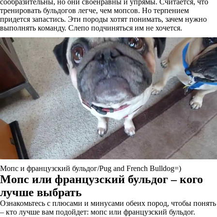
сообразительны, но они своенравны и упрямы. Считается, что
тренировать бульдогов легче, чем мопсов. Но терпением
придется запастись. Эти породы хотят понимать, зачем нужно
выполнять команду. Слепо подчиняться им не хочется.
Мопс и французский бульдог/Pug and French Bulldog=)
Мопс или французский бульдог – кого
лучше выбрать
Ознакомьтесь с плюсами и минусами обеих пород, чтобы понять
– кто лучше вам подойдет: мопс или французский бульдог.