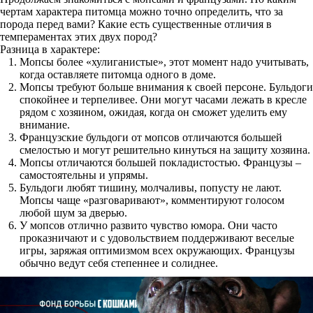
чертам характера питомца можно точно определить, что за
порода перед вами? Какие есть существенные отличия в
темпераментах этих двух пород?
Разница в характере:
Мопсы более «хулиганистые», этот момент надо учитывать,
когда оставляете питомца одного в доме.
Мопсы требуют больше внимания к своей персоне. Бульдоги
спокойнее и терпеливее. Они могут часами лежать в кресле
рядом с хозяином, ожидая, когда он сможет уделить ему
внимание.
Французские бульдоги от мопсов отличаются большей
смелостью и могут решительно кинуться на защиту хозяина.
Мопсы отличаются большей покладистостью. Французы –
самостоятельны и упрямы.
Бульдоги любят тишину, молчаливы, попусту не лают.
Мопсы чаще «разговаривают», комментируют голосом
любой шум за дверью.
У мопсов отлично развито чувство юмора. Они часто
проказничают и с удовольствием поддерживают веселые
игры, заряжая оптимизмом всех окружающих. Французы
обычно ведут себя степеннее и солиднее.