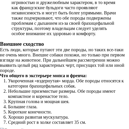
игривостью и дружелюбным характером, в то время
как французские бульдоги часто проявляют
независимость и могут быть более упрямыми. Врачи
также подчеркивают, что обе породы подвержены
проблемам с дыханием из-за своей брахицефальной
структуры, поэтому владельцам следует уделять
особое внимание их здоровью и комфорту.
Внешнее сходство
Есть люди, которые путают эти две породы, но таких все-таки
не очень много. Внешне собаки похожи, но только при первом
взгляде на животное. При дальнейшем рассмотрении можно
выявить целый ряд характерных черт, присущих той или иной
породе.
Что общего в экстерьере мопса и френча:
Укороченная «вздернутая» морда. Обе породы относятся к
категории брахицефальных собак.
Небольшие приземистые размеры. Обе породы имеют
компактное и коренастое тело.
Крупная голова и мощная шея.
Большие глаза.
Короткие конечности.
Хорошо развитая мускулатура.
Средний рост в холке составляет 35 см.