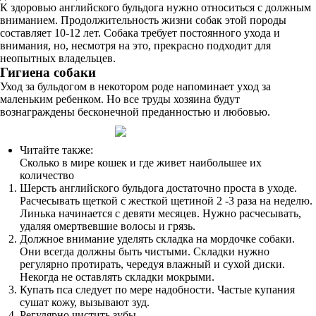
К здоровью английского бульдога нужно относиться с должным
вниманием. Продолжительность жизни собак этой породы
составляет 10-12 лет. Собака требует постоянного ухода и
внимания, но, несмотря на это, прекрасно подходит для
неопытных владельцев.
Гигиена собаки
Уход за бульдогом в некотором роде напоминает уход за
маленьким ребенком. Но все труды хозяина будут
вознаграждены бесконечной преданностью и любовью.
Читайте также:
Сколько в мире кошек и где живет наибольшее их
количество
Шерсть английского бульдога достаточно проста в уходе.
Расчесывать щеткой с жесткой щетиной 2 -3 раза на неделю.
Линька начинается с девяти месяцев. Нужно расчесывать,
удаляя омертвевшие волосы и грязь.
Должное внимание уделять складка на мордочке собаки.
Они всегда должны быть чистыми. Складки нужно
регулярно протирать, чередуя влажный и сухой диски.
Некогда не оставлять складки мокрыми.
Купать пса следует по мере надобности. Частые купания
сушат кожу, вызывают зуд.
Регулярно чистить зубы.