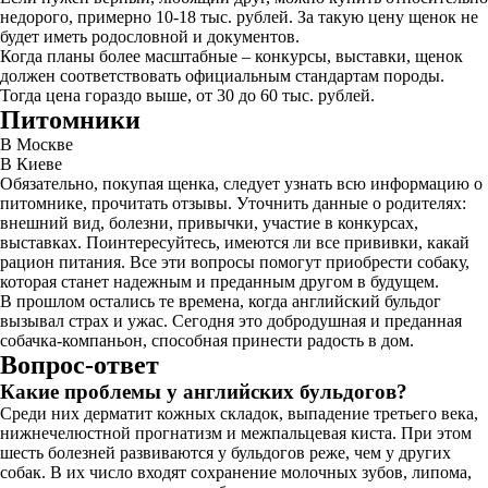
недорого, примерно 10-18 тыс. рублей. За такую цену щенок не
будет иметь родословной и документов.
Когда планы более масштабные – конкурсы, выставки, щенок
должен соответствовать официальным стандартам породы.
Тогда цена гораздо выше, от 30 до 60 тыс. рублей.
Питомники
В Москве
В Киеве
Обязательно, покупая щенка, следует узнать всю информацию о
питомнике, прочитать отзывы. Уточнить данные о родителях:
внешний вид, болезни, привычки, участие в конкурсах,
выставках. Поинтересуйтесь, имеются ли все прививки, какай
рацион питания. Все эти вопросы помогут приобрести собаку,
которая станет надежным и преданным другом в будущем.
В прошлом остались те времена, когда английский бульдог
вызывал страх и ужас. Сегодня это добродушная и преданная
собачка-компаньон, способная принести радость в дом.
Вопрос-ответ
Какие проблемы у английских бульдогов?
Среди них дерматит кожных складок, выпадение третьего века,
нижнечелюстной прогнатизм и межпальцевая киста. При этом
шесть болезней развиваются у бульдогов реже, чем у других
собак. В их число входят сохранение молочных зубов, липома,