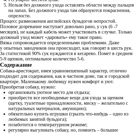
Нельзя без должного ухода оставлять области между пальцев
на лапах. Без должного ухода там образуются покраснения,
опрелости.
Процесс размножения английских бульдогов непростой.
Половое дозревание наступает довольно рано, у сук (6 -7
месяцев), не каждый кабель может участвовать в случке. Только
должный уход может «даровать» ему такое право.
Вязка сопровождается определенными проблемами. Даже
у опытных заводчиков она происходит, как говорят в шесть рук.
За статистикой 90% сук нуждаются в кесарево. Помет в среднем
5-9 щенков, оптимальное количество 5-6.
Содержание
Собака-аристократ, имея уравновешенный характер, отлично
подходит для содержания, как в частном доме, так и городской
квартире. Маленькому любимцу нужен комфорт и уют.
Приобретая собаку, нужно:
организовать уютное место для отдыха;
приобрести все необходимые вещи для ухода за щенком
(щетку, туалетные принадлежности, миску – желательно с
натуральных материалов, амуницию);
обязательно купить игрушки (грызть что-нибудь – одно из
любимых занятий бульдога);
позаботится о температурном режиме;
регулярно выгуливать собаку, но, помнить – большие