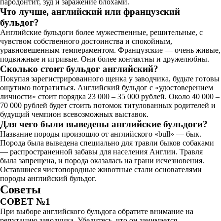
пародонтит, зуд и заражение блохами.
Что лучше, английский или французский
бульдог?
Английские бульдоги более мужественные, решительные, с
чувством собственного достоинства и спокойным,
уравновешенным темпераментом. Французские — очень живые,
подвижные и игривые. Они более контактны и дружелюбны.
Сколько стоит бульдог английский?
Покупая зарегистрированного щенка у заводчика, будьте готовы
ощутимо потратиться. Английский бульдог с «удостоверением
личности» стоит порядка 23 000 – 35 000 рублей. Около 40 000 –
70 000 рублей будет стоить потомок титулованных родителей и
будущий чемпион всевозможных выставок.
Для чего были выведены английские бульдоги?
Название породы произошло от английского «bull» — бык.
Порода была выведена специально для травли быков собаками
— распространенной забавы для населения Англии. Травля
была запрещена, и порода оказалась на грани исчезновения.
Оставшиеся чистопородные животные стали основателями
породы английский бульдог.
Советы
СОВЕТ №1
При выборе английского бульдога обратите внимание на
репутацию заводчика. Убедитесь, что он занимается