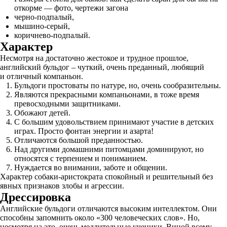
откорме — фото, чертежи загона
черно-подпалый,
мышино-серый,
коричнево-подпалый.
Характер
Несмотря на достаточно жестокое и трудное прошлое,
английский бульдог – чуткий, очень преданный, любящий
и отличный компаньон.
Бульдоги простоваты по натуре, но, очень сообразительны.
Являются прекрасными компаньонами, в тоже время
превосходными защитниками.
Обожают детей.
С большим удовольствием принимают участие в детских
играх. Просто фонтан энергии и азарта!
Отличаются большой преданностью.
Над другими домашними питомцами доминируют, но
относятся с терпением и пониманием.
Нуждается во внимании, заботе и общении.
Характер собаки-аристократа спокойный и решительный без
явных признаков злобы и агрессии.
Дрессировка
Английские бульдоги отличаются высоким интеллектом. Они
способны запомнить около «300 человеческих слов». Но,
несмотря на это, очень медлительные ученики. Виной всему –