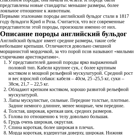
представлены новые стандарты: меньшие размеры, более
лояльное отношение к животным.
Первыми эталонами породы английский бульдог стали в 1817
году бульдоги Криб и Роза. Считается, что все современные
представители этой породы, произошли именно от них.
Описание породы английский бульдог
Английский бульдог имеет средние размеры, такие себе
небольшие крепыши. Отличаются довольно смешной
морщинистой мордочкой, за что порой псов называют «милыми
старичками аристократами».
У представителей данной породы ярко выраженный
половой тип. Кабели крупнее сук, с более крупным
костяком и мощной рельефной мускулатурой. Средний рост
и вес взрослой собаки: кабеля – 40см, 25 -25,5 кг, суки –
38см, 21,7 – 22,5 кг.
Обладают крепким костяком, хорошо развитой рельефной
мускулатурой.
Лапы мускулистые, сильные. Передние толстые, плотные.
Задние немного длиннее, менее мощные, чем передние.
Толстая, широкая, крепкая шея, средних размеров.
Голова по отношению к телу довольно большая.
Грудь очень широкая, округлая.
Спина короткая, более широкая в плечах.
Морда короткая, вздернутая доверху, широкая. Нижняя