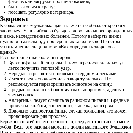
физические нагрузки противопоказаны;
быть готовым к храпу;
посещать регулярно ветеринара.
Здоровье
К сожалению, «бульдожка джентльмен» не обладает крепким
здоровьем. У английского бульдога довольно много врожденных
и даже, наследственных болезней. Потому выбирать щенка
нужно внимательно, у проверенных заводчиков. При этом
узнать мнение специалиста: «Как определить здорового
щенка?».
Распространенные болезни породы
Брахицефальный синдром. Плохо переносят жару, могут
легко получить тепловой удар.
Нередко встречаются проблемы с сердцем и легкими.
Имеют предрасположение к завороту желудка. Не
рекомендуется переворачивать животное на спину.
Предрасположены к болезням глаз: заворот век, аденома
третьего века.
Аллергия. Следует следить за рационом питания. Вредные
продукты: колбаса, копчености, выпечка, консервы.
Довольно распространённые случаи ожирения, что может
провоцировать ряд проблем.
Бережно, со всей ответственностью, следует отнестись к смене
зубов. Ведь, это важный момент в жизни маленького бульдожки.
В этот период есть риск заболеваний, связанных с попаданием