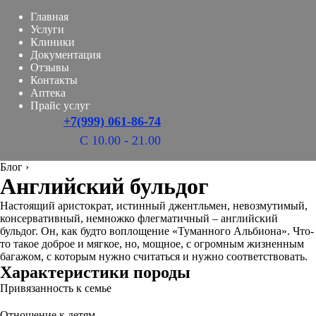
Главная
Услуги
Клиники
Документация
Отзывы
Контакты
Аптека
Прайс услуг
+7(999) 061-86-74
С 10.00 - 21.00
Блог
›
Английский бульдог
Настоящий аристократ, истинный джентльмен, невозмутимый,
консервативный, немножко флегматичный – английский
бульдог. Он, как будто воплощение «Туманного Альбиона». Что-
то такое доброе и мягкое, но, мощное, с огромным жизненным
багажом, с которым нужно считаться и нужно соответствовать.
Характеристики породы
Привязанность к семье
Отношение к детям