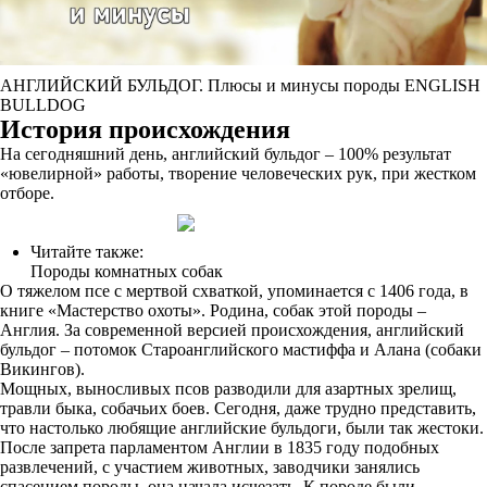
АНГЛИЙСКИЙ БУЛЬДОГ. Плюсы и минусы породы ENGLISH
BULLDOG
История происхождения
На сегодняшний день, английский бульдог – 100% результат
«ювелирной» работы, творение человеческих рук, при жестком
отборе.
Читайте также:
Породы комнатных собак
О тяжелом псе с мертвой схваткой, упоминается с 1406 года, в
книге «Мастерство охоты». Родина, собак этой породы –
Англия. За современной версией происхождения, английский
бульдог – потомок Староанглийского мастиффа и Алана (собаки
Викингов).
Мощных, выносливых псов разводили для азартных зрелищ,
травли быка, собачьих боев. Сегодня, даже трудно представить,
что настолько любящие английские бульдоги, были так жестоки.
После запрета парламентом Англии в 1835 году подобных
развлечений, с участием животных, заводчики занялись
спасением породы, она начала исчезать. К породе были