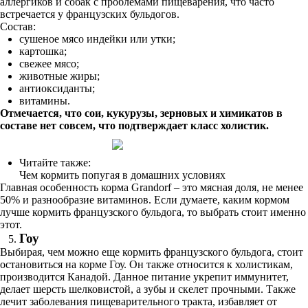
аллергиков и собак с проблемами пищеварения, что часто
встречается у французских бульдогов.
Состав:
сушеное мясо индейки или утки;
картошка;
свежее мясо;
животные жиры;
антиоксиданты;
витамины.
Отмечается, что сои, кукурузы, зерновых и химикатов в
составе нет совсем, что подтверждает класс холистик.
Читайте также:
Чем кормить попугая в домашних условиях
Главная особенность корма Grandorf – это мясная доля, не менее
50% и разнообразие витаминов. Если думаете, каким кормом
лучше кормить французского бульдога, то выбрать стоит именно
этот.
Гоу
Выбирая, чем можно еще кормить французского бульдога, стоит
остановиться на корме Гоу. Он также относится к холистикам,
производится Канадой. Данное питание укрепит иммунитет,
делает шерсть шелковистой, а зубы и скелет прочными. Также
лечит заболевания пищеварительного тракта, избавляет от