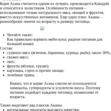
Корм Acana считается одним из лучших, производится Канадой
и относится к холистикам. Особенность питания –
использование только натурального мяса, овощей и фруктов,
вместо искусственных витаминов. Еще один плюс Аканы –
разнообразие линеек по возрасту и размеру питомца.
Читайте также:
Как правильно кормить мейн-куна: рацион питания для
большой кошки
Состав:
сушеное мясо (ягненок, баранина, курица, рыба), около 30%;
свежее мясо;
овес;
фрукты (яблоки, груши);
картошка, горох и прочие овощи;
лечебные травы.
Важно, что в корме Acana совсем не используются
химикаты, субпродукты и усилители вкуса. Поэтому
питание подойдет каждому питомцу, независимо от
возраста.
Также выделяют ряд плюсов Аканы:
натуральные продукты высокого качества;