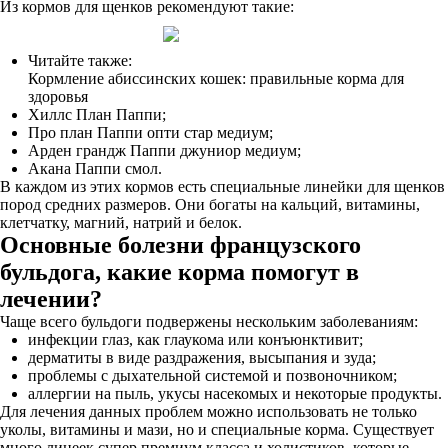
Из кормов для щенков рекомендуют такие:
Читайте также:
Кормление абиссинских кошек: правильные корма для
здоровья
Хиллс План Паппи;
Про план Паппи опти стар медиум;
Арден грандж Паппи джуниор медиум;
Акана Паппи смол.
В каждом из этих кормов есть специальные линейки для щенков
пород средних размеров. Они богаты на кальций, витамины,
клетчатку, магний, натрий и белок.
Основные болезни французского
бульдога, какие корма помогут в
лечении?
Чаще всего бульдоги подвержены нескольким заболеваниям:
инфекции глаз, как глаукома или конъюнктивит;
дерматиты в виде раздражения, высыпания и зуда;
проблемы с дыхательной системой и позвоночником;
аллергии на пыль, укусы насекомых и некоторые продукты.
Для лечения данных проблем можно использовать не только
уколы, витамины и мази, но и специальные корма. Существует
много линеек супер премиум класса и холистиков, которые