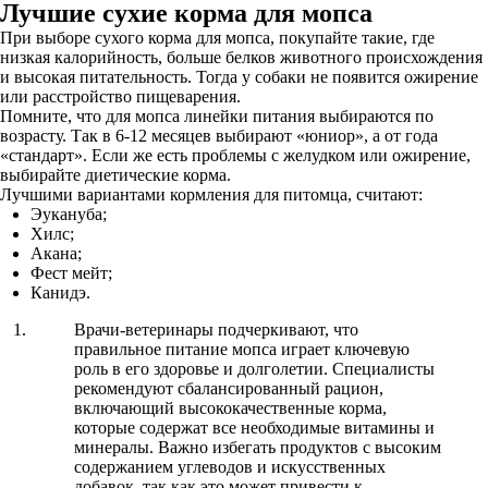
Лучшие сухие корма для мопса
При выборе сухого корма для мопса, покупайте такие, где
низкая калорийность, больше белков животного происхождения
и высокая питательность. Тогда у собаки не появится ожирение
или расстройство пищеварения.
Помните, что для мопса линейки питания выбираются по
возрасту. Так в 6-12 месяцев выбирают «юниор», а от года
«стандарт». Если же есть проблемы с желудком или ожирение,
выбирайте диетические корма.
Лучшими вариантами кормления для питомца, считают:
Эукануба;
Хилс;
Акана;
Фест мейт;
Канидэ.
Врачи-ветеринары подчеркивают, что
правильное питание мопса играет ключевую
роль в его здоровье и долголетии. Специалисты
рекомендуют сбалансированный рацион,
включающий высококачественные корма,
которые содержат все необходимые витамины и
минералы. Важно избегать продуктов с высоким
содержанием углеводов и искусственных
добавок, так как это может привести к