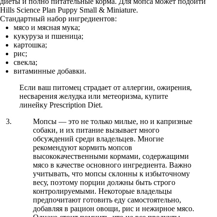
диеты и полно питательные корма. Для мопса может подойти
Hills Science Plan Puppy Small & Miniature.
Стандартный набор ингредиентов:
мясо и мясная мука;
кукуруза и пшеница;
картошка;
рис;
свекла;
витаминные добавки.
Если ваш питомец страдает от аллергии, ожирения,
несварения желудка или метеоризма, купите
линейку Prescription Diet.
Мопсы — это не только милые, но и капризные
собаки, и их питание вызывает много
обсуждений среди владельцев. Многие
рекомендуют кормить мопсов
высококачественными кормами, содержащими
мясо в качестве основного ингредиента. Важно
учитывать, что мопсы склонны к избыточному
весу, поэтому порции должны быть строго
контролируемыми. Некоторые владельцы
предпочитают готовить еду самостоятельно,
добавляя в рацион овощи, рис и нежирное мясо.