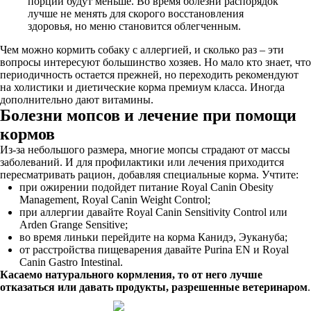
порции будут меньше. Во время болезни распорядок
лучше не менять для скорого восстановления
здоровья, но меню становится облегченным.
Чем можно кормить собаку с аллергией, и сколько раз – эти
вопросы интересуют большинство хозяев. Но мало кто знает, что
периодичность остается прежней, но переходить рекомендуют
на холистики и диетические корма премиум класса. Иногда
дополнительно дают витамины.
Болезни мопсов и лечение при помощи
кормов
Из-за небольшого размера, многие мопсы страдают от массы
заболеваний. И для профилактики или лечения приходится
пересматривать рацион, добавляя специальные корма. Учтите:
при ожирении подойдет питание Royal Canin Obesity
Management, Royal Canin Weight Control;
при аллергии давайте Royal Canin Sensitivity Control или
Arden Grange Sensitive;
во время линьки перейдите на корма Канидэ, Эукануба;
от расстройства пищеварения давайте Purina EN и Royal
Canin Gastro Intestinal.
Касаемо натурального кормления, то от него лучше
отказаться или давать продукты, разрешенные ветеринаром
.