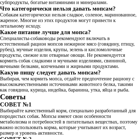
субпродукты, богатые витаминами и минералами.
Что категорически нельзя давать мопсам?
Собакам категорически нельзя сладкое, соленое, маринованное,
жареное. Многие из этих продуктов могут привести к
летальному исходу.
Какое питание лучше для мопса?
Специалисты-собаководы рекомендуют включать в
естественный рацион мопсов нежирное мясо (говядину, птицу,
рубец), мучные изделия, крупы, зелень и кисломолочные
продукты, свежие или отварные овощи. Не рекомендуется
кормить собак сладкими и мучными изделиями, свининой,
яичными белками, копчеными и жирными продуктами.
Какую пищу следует давать мопсам?
Выбирая, чем кормить мопса, отдайте предпочтение рациону с
высококачественными источниками животного белка, такими
как говядина, курица, индейка, баранина, утка, яйца и рыба.
Советы
СОВЕТ №1
Выбирайте качественный корм, специально разработанный для
породистых собак. Мопсы имеют свои особенности
метаболизма и потребностей в питательных веществах, поэтому
важно использовать корма, которые учитывают их возраст,
размер и уровень активности.