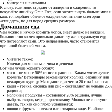
минералы и витамины.
К слову, если мопс страдает от аллергии и ожирения, то
покупайте линейку Grain Free, если хотите видеть больше мяса и
каш, то подойдет обычное ежедневное питание категории
«стандарт», но для пород средних размеров.
Домашняя еда
Чем можно и нужно кормить мопса, знает далеко не каждый.
Большинство хозяев привыкли давать ту же натуральную еду,
что потребляют сами. Это неправильно, часто становится
причиной болезней мопса.
Читайте также:
Клички для мопса мальчика и девочки
Вот чем лучше кормить собаку:
мясо – не менее 50% от всего рациона. Каким мясом лучше
кормить? Ветеринары рекомендуют кролика, баранину или
нежирную курицу. Мясо дают с расчетом 20 г на 1 кг веса;
каши – гречка, овсянка или рис – составляют не меньше 25%
рациона;
молочные продукты – составляют 20% рациона, лучше
выбрать творог, кефир, простоквашу. Молоко не советуют
давать, так как оно плохо усваивается;
овощи и фрукты в свежем или отварном виде. Наиболее