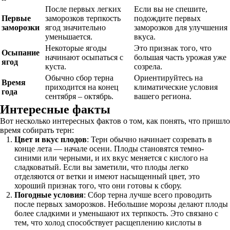
После первых легких
Если вы не спешите,
Первые
заморозков терпкость
подождите первых
заморозки
ягод значительно
заморозков для улучшения
уменьшается.
вкуса.
Некоторые ягоды
Это признак того, что
Осыпание
начинают осыпаться с
большая часть урожая уже
ягод
куста.
созрела.
Обычно сбор терна
Ориентируйтесь на
Время
приходится на конец
климатические условия
года
сентября – октябрь.
вашего региона.
Интересные факты
Вот несколько интересных фактов о том, как понять, что пришло
время собирать терн:
Цвет и вкус плодов
: Терн обычно начинает созревать в
конце лета — начале осени. Плоды становятся темно-
синими или черными, и их вкус меняется с кислого на
сладковатый. Если вы заметили, что плоды легко
отделяются от ветки и имеют насыщенный цвет, это
хороший признак того, что они готовы к сбору.
Погодные условия
: Сбор терна лучше всего проводить
после первых заморозков. Небольшие морозы делают плоды
более сладкими и уменьшают их терпкость. Это связано с
тем, что холод способствует расщеплению кислоты в