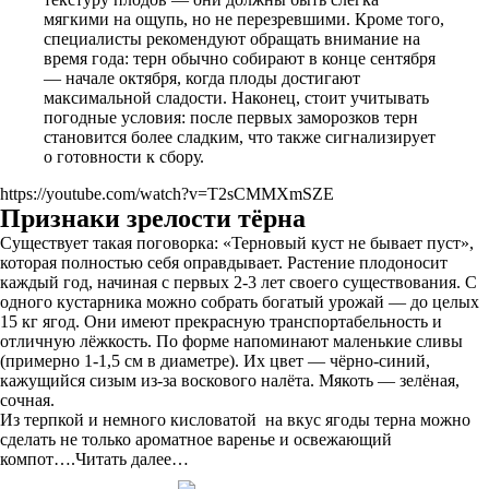
мягкими на ощупь, но не перезревшими. Кроме того,
специалисты рекомендуют обращать внимание на
время года: терн обычно собирают в конце сентября
— начале октября, когда плоды достигают
максимальной сладости. Наконец, стоит учитывать
погодные условия: после первых заморозков терн
становится более сладким, что также сигнализирует
о готовности к сбору.
https://youtube.com/watch?v=T2sCMMXmSZE
Признаки зрелости тёрна
Существует такая поговорка: «Терновый куст не бывает пуст»,
которая полностью себя оправдывает. Растение плодоносит
каждый год, начиная с первых 2-3 лет своего существования. С
одного кустарника можно собрать богатый урожай — до целых
15 кг ягод. Они имеют прекрасную транспортабельность и
отличную лёжкость. По форме напоминают маленькие сливы
(примерно 1-1,5 см в диаметре). Их цвет — чёрно-синий,
кажущийся сизым из-за воскового налёта. Мякоть — зелёная,
сочная.
Из терпкой и немного кисловатой на вкус ягоды терна можно
сделать не только ароматное варенье и освежающий
компот….Читать далее…