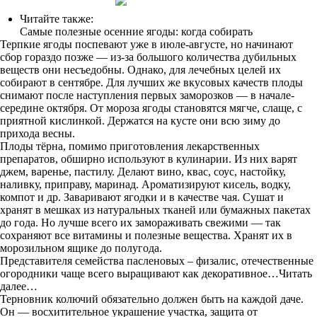
Читайте также:
Самые полезные осенние ягоды: когда собирать
Терпкие ягоды поспевают уже в июле-августе, но начинают
сбор гораздо позже — из-за большого количества дубильных
веществ они несъедобны. Однако, для лечебных целей их
собирают в сентябре. Для лучших же вкусовых качеств плоды
снимают после наступления первых заморозков — в начале-
середине октября. От мороза ягоды становятся мягче, слаще, с
приятной кислинкой. Держатся на кусте они всю зиму до
прихода весны.
Плоды тёрна, помимо приготовления лекарственных
препаратов, обширно используют в кулинарии. Из них варят
джем, варенье, пастилу. Делают вино, квас, соус, настойку,
наливку, приправу, маринад. Ароматизируют кисель, водку,
компот и др. Заваривают ягодки и в качестве чая. Сушат и
хранят в мешках из натуральных тканей или бумажных пакетах
до года. Но лучше всего их замораживать свежими — так
сохраняют все витамины и полезные вещества. Хранят их в
морозильном ящике до полугода.
Представителя семейства пасленовых – физалис, отечественные
огородники чаще всего выращивают как декоративное…Читать
далее…
Терновник колючий обязательно должен быть на каждой даче.
Он — восхитительное украшение участка, защита от