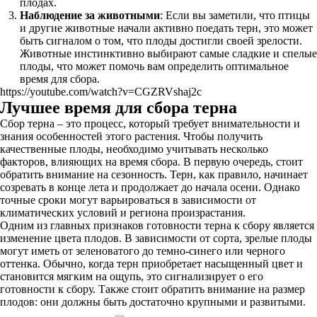
плодах.
Наблюдение за животными
: Если вы заметили, что птицы
и другие животные начали активно поедать терн, это может
быть сигналом о том, что плоды достигли своей зрелости.
Животные инстинктивно выбирают самые сладкие и спелые
плоды, что может помочь вам определить оптимальное
время для сбора.
https://youtube.com/watch?v=CGZRVshaj2c
Лучшее время для сбора терна
Сбор терна – это процесс, который требует внимательности и
знания особенностей этого растения. Чтобы получить
качественные плоды, необходимо учитывать несколько
факторов, влияющих на время сбора. В первую очередь, стоит
обратить внимание на сезонность. Терн, как правило, начинает
созревать в конце лета и продолжает до начала осени. Однако
точные сроки могут варьироваться в зависимости от
климатических условий и региона произрастания.
Одним из главных признаков готовности терна к сбору является
изменение цвета плодов. В зависимости от сорта, зрелые плоды
могут иметь от зеленоватого до темно-синего или черного
оттенка. Обычно, когда терн приобретает насыщенный цвет и
становится мягким на ощупь, это сигнализирует о его
готовности к сбору. Также стоит обратить внимание на размер
плодов: они должны быть достаточно крупными и развитыми.