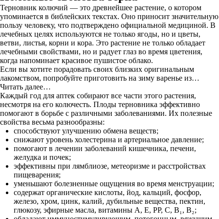
Терновник колючий — это древнейшее растение, о котором
упоминается в библейских текстах. Оно приносит значительную
пользу человеку, что подтверждено официальной медициной. В
лечебных целях используются не только ягоды, но и цветы,
ветви, листья, корни и кора. Это растение не только обладает
лечебными свойствами, но и радует глаз во время цветения,
когда напоминает красивое пушистое облако.
Если вы хотите порадовать своих близких оригинальным
лакомством, попробуйте приготовить на зиму варенье из…
Читать далее…
Каждый год для аптек собирают все части этого растения,
несмотря на его колючесть. Плоды терновника эффективно
помогают в борьбе с различными заболеваниями. Их полезные
свойства весьма разнообразны:
способствуют улучшению обмена веществ;
снижают уровень холестерина и артериальное давление;
помогают в лечении заболеваний кишечника, печени,
желудка и почек;
эффективны при лямблиозе, метеоризме и расстройствах
пищеварения;
уменьшают болезненные ощущения во время менструации;
содержат органические кислоты, йод, кальций, фосфор,
железо, хром, цинк, калий, дубильные вещества, пектин,
глюкозу, эфирные масла, витамины A, E, PP, C, B₁, B₂;
обладают иммуностимулирующим, потогонным, вяжущим,