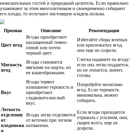
нежелательных гостей и природный целитель. Если правильно
ухаживают за этим многолетником и своевременно собирают
его плоды, то получают настоящую кладезь пользы.
Признак
Описание
Рекомендация
Ягоды приобретают
Избегайте сбора зеленых
насыщенный темно-
Цвет ягод
или красноватых ягод,
синий или почти
они еще не созрели.
черный цвет.
Слегка надавите на ягоду:
Ягоды становятся
Мягкость
если она легко поддается,
мягкими на ощупь, но
ягод
но не лопается, значит,
не кашеобразными.
готова.
Ягоды теряют
Попробуйте несколько
излишнюю терпкость и
ягод. Если терпкость
Вкус
приобретают
минимальна, можно
сладковато-кислый
собирать.
вкус.
Легкость
Если ягоды приходится
отделения
Ягоды легко отделяются
отрывать с усилием, они,
от
от веточки при легком
скорее всего, еще не
плодоножк
натяжении.
дозрели.
и