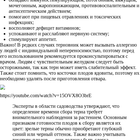
мочегонным, жаропонижающим, противовоспалительным и
антисептическим действием;
помогают при пищевых отравлениях и токсических
инфекциях;
восполняют дефицит витаминов;
успокаивают и расслабляют нервную систему;
стимулируют аппетит.
Важно! В редких случаях терновник может вызывать аллергию
у людей с индивидуальной непереносимостью, поэтому перед
его использованием рекомендуется проконсультироваться с
врачом. Людям с чувствительным желудком следует быть
осторожными, так как терн может иметь слабительный эффект.
Также стоит помнить, что косточки плодов ядовиты, поэтому их
необходимо удалять после приготовления отвара.
https://youtube.com/watch?v=15OVX8O3brE
Эксперты в области садоводства утверждают, что
определение времени сбора терна требует
внимательного наблюдения за растением. Основным
признаком готовности плодов к сбору является их
цвет: зрелые терны обычно приобретают глубокий
синий или черный оттенок. Также важно учитывать
текстуру плодов — они должны быть слегка