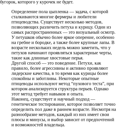
бугорок, которого у курочек не будет.
Определение пола цыпленка — задача, с которой
сталкиваются многие фермеры и любители
птицеводства. Существует несколько методов,
позволяющих различить петуха и курицу. Один из
самых распространенных — это визуальный осмотр.
У петушков обычно более яркое оперение, особенно
на гребне и бородке, а также более крупные лапы. В
возрасте нескольких недель можно заметить, что у
петухов начинают проявляться характерные черты,
такие как длинные хвостовые перья.
Другой способ — это поведение. Петухи, как
правило, более агрессивны и активно проявляют
лидерские качества, в то время как курицы более
спокойны и заботливы. Некоторые опытные
птицеводы используют метод “пухового теста”, при
котором анализируется структура перьев. Однако
этот метод требует навыков и опыта.
Наконец, существует и научный подход —
генетическое тестирование, которое позволяет точно
определить пол даже в раннем возрасте. Несмотря на
разнообразие методов, каждый из них имеет свои
плюсы и минусы, и выбор зависит от предпочтений
и возможностей владельца.