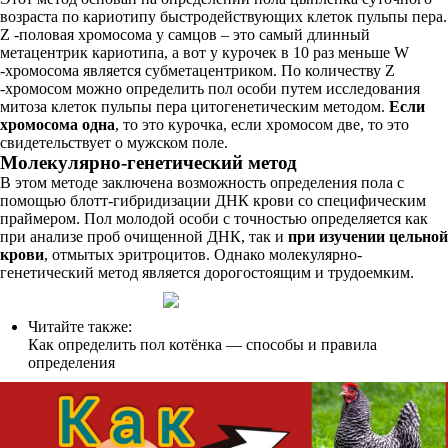
возраста по кариотипу быстродействующих клеток пульпы пера.
Z -половая хромосома у самцов – это самый длинный
метацентрик кариотипа, а вот у курочек в 10 раз меньше W
-хромосома является субметацентриком. По количеству Z
-хромосом можно определить пол особи путем исследования
митоза клеток пульпы пера цитогенетическим методом.
Если
хромосома одна
, то это курочка, если хромосом две, то это
свидетельствует о мужском поле.
Молекулярно-генетический метод
В этом методе заключена возможность определения пола с
помощью блотт-гибридизации ДНК крови со специфическим
праймером. Пол молодой особи с точностью определяется как
при анализе проб очищенной ДНК, так и
при изучении цельной
крови
, отмытых эритроцитов. Однако молекулярно-
генетический метод является дорогостоящим и трудоемким.
Читайте также:
Как определить пол котёнка — способы и правила
определения