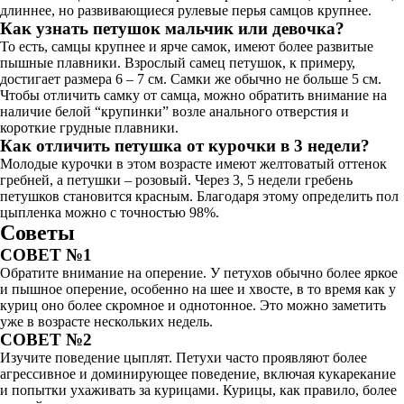
длиннее, но развивающиеся рулевые перья самцов крупнее.
Как узнать петушок мальчик или девочка?
То есть, самцы крупнее и ярче самок, имеют более развитые
пышные плавники. Взрослый самец петушок, к примеру,
достигает размера 6 – 7 см. Самки же обычно не больше 5 см.
Чтобы отличить самку от самца, можно обратить внимание на
наличие белой “крупинки” возле анального отверстия и
короткие грудные плавники.
Как отличить петушка от курочки в 3 недели?
Молодые курочки в этом возрасте имеют желтоватый оттенок
гребней, а петушки – розовый. Через 3, 5 недели гребень
петушков становится красным. Благодаря этому определить пол
цыпленка можно с точностью 98%.
Советы
СОВЕТ №1
Обратите внимание на оперение. У петухов обычно более яркое
и пышное оперение, особенно на шее и хвосте, в то время как у
куриц оно более скромное и однотонное. Это можно заметить
уже в возрасте нескольких недель.
СОВЕТ №2
Изучите поведение цыплят. Петухи часто проявляют более
агрессивное и доминирующее поведение, включая кукарекание
и попытки ухаживать за курицами. Курицы, как правило, более