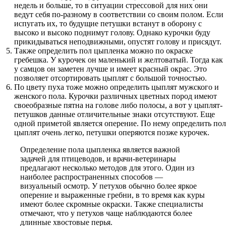
недель и больше, то в ситуации стрессовой для них они
ведут себя по-разному в соответствии со своим полом. Если
испугать их, то будущие петушки встанут в оборону с
высоко и высоко поднимут голову. Однако курочки буду
прикидываться неподвижными, опустят голову и присядут.
Также определить пол цыпленка можно по окраске
гребешка. У курочек он маленький и желтоватый. Тогда как
у самцов он заметен лучше и имеет красный окрас. Это
позволяет отсортировать цыплят с большой точностью.
По цвету пуха тоже можно определить цыплят мужского и
женского пола. Курочки различных цветных пород имеют
своеобразные пятна на голове либо полосы, а вот у цыплят-
петушков данные отличительные знаки отсутствуют. Еще
одной приметой является оперение. По нему определить пол
цыплят очень легко, петушки оперяются позже курочек.
Определение пола цыпленка является важной
задачей для птицеводов, и врачи-ветеринары
предлагают несколько методов для этого. Один из
наиболее распространенных способов —
визуальный осмотр. У петухов обычно более яркое
оперение и выраженные гребни, в то время как куры
имеют более скромные окраски. Также специалисты
отмечают, что у петухов чаще наблюдаются более
длинные хвостовые перья.