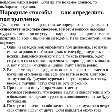
неплохое мясо и перья. Если же это не самое главное, то
выбирают петушков.
Народные способы — как определить
пол цыпленка
Для решения этого вопроса (как же определить пол цыпленка)
существует несколько способов
. И в этом вопросе народная
мудрость нисколько не уступает науке и наравне применяется в
практике со всеми научными методами. Итак, рассмотрим их по
порядку:
Один из методов, как определить пол цыпленка, это взять
его за загривок и наблюдать, как птенец будет держать свои
ножки. Цыпленок женского пола, то есть курочка, будет
стараться свои коготки скрючивать и приподнимать ножки.
А вот у особи «мужчины» лапки будут висеть ровно.
Второй метод как определить пол цыпленка заключается в
изучении его поведения, если его взять за ноги. Согласно
этому способу будущие курочки станут поднимать голову
вверх, а будущий петух будет висеть спокойно.
При наличии инкубатора можно заметить
последовательность, что первые вылупившиеся птенцы это
в большинстве случаях курочки, а появившиеся позже будут
петушками.
По мере взросления особи женского пола и мужского ведут
себя отлично друг от друга. Если цыплятам около трех