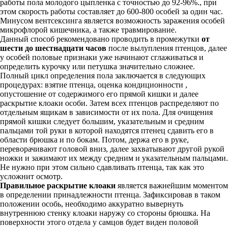
работы пола молодого цыпленка с точностью до 92-96%., при
этом скорость работы составляет до 600-800 особей за один час.
Минусом вентсексинга является возможность заражения особей
микрофлорой кишечника, а также травмирование.
Данный способ рекомендовано проводить в промежутки
от
шести до шестнадцати часов
после вылупления птенцов, далее
у особей половые признаки уже начинают сглаживаться и
определить курочку или петушка значительно сложнее.
Полный цикл определения пола заключается в следующих
процедурах: взятие птенца, оценка кондиционности ,
опустошение от содержимого его прямой кишки и далее
раскрытие клоаки особи. Затем всех птенцов распределяют по
отдельным ящикам в зависимости от их пола. Для очищения
прямой кишки следует большим, указательным и средним
пальцами той руки в которой находятся птенец сдавить его в
области брюшка и по бокам. Потом, держа его в руке,
переворачивают головой вниз, далее захватывают другой рукой
ножки и зажимают их между средним и указательным пальцами.
Не нужно при этом сильно сдавливать птенца, так как это
усложнит осмотр.
Правильное раскрытие клоаки
является важнейшим моментом
в определении принадлежности птенца. Зафиксировав в таком
положении особь, необходимо аккуратно вывернуть
внутреннюю стенку клоаки наружу со стороны брюшка. На
поверхности этого отдела у самцов будет виден половой