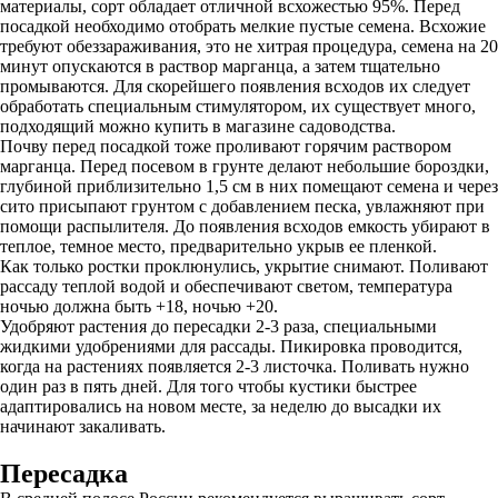
материалы, сорт обладает отличной всхожестью 95%. Перед
посадкой необходимо отобрать мелкие пустые семена. Всхожие
требуют обеззараживания, это не хитрая процедура, семена на 20
минут опускаются в раствор марганца, а затем тщательно
промываются. Для скорейшего появления всходов их следует
обработать специальным стимулятором, их существует много,
подходящий можно купить в магазине садоводства.
Почву перед посадкой тоже проливают горячим раствором
марганца. Перед посевом в грунте делают небольшие бороздки,
глубиной приблизительно 1,5 см в них помещают семена и через
сито присыпают грунтом с добавлением песка, увлажняют при
помощи распылителя. До появления всходов емкость убирают в
теплое, темное место, предварительно укрыв ее пленкой.
Как только ростки проклюнулись, укрытие снимают. Поливают
рассаду теплой водой и обеспечивают светом, температура
ночью должна быть +18, ночью +20.
Удобряют растения до пересадки 2-3 раза, специальными
жидкими удобрениями для рассады. Пикировка проводится,
когда на растениях появляется 2-3 листочка. Поливать нужно
один раз в пять дней. Для того чтобы кустики быстрее
адаптировались на новом месте, за неделю до высадки их
начинают закаливать.
Пересадка