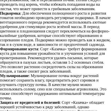
проводить под корень, чтобы избежать попадания воды на
листья, что может привести к грибковым заболеваниям.
Подкормка
: Для обеспечения полноценного роста и развития
томатов необходимо проводить регулярные подкормки. В начале
вегетационного периода рекомендуется использовать азотные
удобрения для стимуляции роста зелёной массы. В период
цветения и плодоношения следует переключиться на фосфорно-
калийные удобрения, которые способствуют образованию и
созреванию плодов. Подкормки можно проводить как в жидком,
так и в сухом виде, в зависимости от предпочтений садовода.
Формирование куста
: Сорт «Казачка» требует формирования
куста для повышения урожайности и улучшения условий для
проветривания. Рекомендуется удалять пасынки, которые
образуются в пазухах листьев, оставляя 1-2 основных стебля.
Это позволит растению сосредоточить силы на образовании
плодов, а также снизит риск заболеваний.
Мульчирование
: Мульчирование почвы вокруг растений
помогает сохранить влагу, предотвратить рост сорняков и
улучшить структуру почвы. В качестве мульчи можно
использовать солому, сено или специальные агроволокна. Это
также способствует поддержанию оптимальной температуры
почвы.
Защита от вредителей и болезней
: Сорт «Казачка» обладает
хорошей устойчивостью к ряду заболеваний, однако