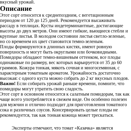
вкусный урожай.
Описание
Этот сорт относится к среднепоздним, с вегетационным
периодом от 120 до 125 дней. Рекомендуется высаживать
рассаду в теплицах. Кусты индетерминантные, достигающие
высоты до двух метров. Они имеют гибкие, вьющиеся стебли и
крупные листья. В молодом состоянии листья светло-зеленые,
но со временем их цвет становится темно-зеленым.
Плоды формируются в длинных кистях, имеют ровную
поверхность и могут быть округлыми или бочковидными.
Помидоры обладают темно-вишневым оттенком, все плоды
одинаковые по размеру, вес которых варьируется от 35 до 60
граммов. Кожура тонкая, мякоть сочная и многосемянная, с
характерным томатным ароматом. Урожайность достаточно
высокая: с одного куста можно собрать до 2 кг вкусных плодов.
Важно!
Если собирать урожай раньше времени, помните, что
помидоры могут утратить свою сладость.
Этот сорт в основном относится к салатным помидорам, так как
чаще всего употребляется в свежем виде. Он особенно полезен
для мужчин и отлично подходит для приготовления томатного
сока и различных соусов. Консервировать целые плоды не
рекомендуется, так как тонкая кожица может трескаться.
Эксперты отмечают, что томат «Казачка» является