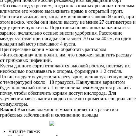
В средней полосе России рекомендуется выращивать сорт
«Казачка» под укрытием, тогда как в южных регионах с теплым
климатом его можно высаживать прямо в открытый грунт.
Растения высаживают, когда им исполняется около 60 дней, при
этом важно, чтобы они имели высоту не менее 27 сантиметров и
одну цветочную кисть. Подготовка почвы должна начинаться
заранее, желательно осенью внести удобрения. Расстояние
между кустами при посадке составляет 70 см на 40 см, на один
квадратный метр помещают 4 куста.
При пересадке корни можно обработать раствором
«Фитоспорина» или полить им, что поможет защитить рассаду
от грибковых инфекций.
Кусты данного сорта отличаются высокой ростом, поэтому их
необходимо подвязывать к опорам, формируя в 1-2 стебля.
Полив следует осуществлять регулярно, используя теплую воду
с температурой около +18 градусов. Наилучшим вариантом
будет капельный полив. После полива рекомендуется рыхлить
почву, чтобы обеспечить корням доступ кислорода. Для
улучшения завязывания плодов полезно применять специальные
стимуляторы.
Важно!
Высокая влажность может привести к развитию
грибковых заболеваний и склеиванию пыльцы.
Читайте также: