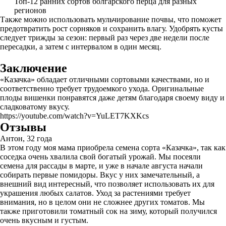
Топ-12 ранних сортов болгарского перца для разных
регионов
Также можно использовать мульчирование почвы, что поможет
предотвратить рост сорняков и сохранить влагу. Удобрять кусты
следует трижды за сезон: первый раз через две недели после
пересадки, а затем с интервалом в один месяц.
Заключение
«Казачка» обладает отличными сортовыми качествами, но и
соответственно требует трудоемкого ухода. Оригинальные
плоды вишенки понравятся даже детям благодаря своему виду и
сладковатому вкусу.
https://youtube.com/watch?v=YuLET7KXKcs
Отзывы
Антон, 32 года
В этом году моя мама приобрела семена сорта «Казачка», так как
соседка очень хвалила свой богатый урожай. Мы посеяли
семена для рассады в марте, и уже в начале августа начали
собирать первые помидоры. Вкус у них замечательный, а
внешний вид интересный, что позволяет использовать их для
украшения любых салатов. Уход за растениями требует
внимания, но в целом они не сложнее других томатов. Мы
также приготовили томатный сок на зиму, который получился
очень вкусным и густым.