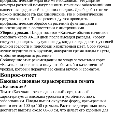
профилактические меры все же необходимы. Регулярные
осмотры растений помогут выявить признаки заболеваний или
нашествия вредителей на ранних стадиях. Для борьбы с ними
можно использовать как химические, так и биологические
средства защиты. Также рекомендуется проводить
профилактические обработки растений фунгицидами и
инсектицидами в соответствии с инструкциями.
Уборка урожая
: Плоды томатов «Казачка» обычно начинают
созревать через 90-110 дней после высадки рассады. Уборку
следует проводить в сухую погоду, когда плоды достигнут своей
полной зрелости и приобрели характерный цвет. Сбор урожая
лучше осуществлять вручную, аккуратно срезая плоды с куста,
чтобы не повредить растение.
Соблюдение этих рекомендаций по уходу за томатами сорта
«Казачка» позволит вам получить богатый и качественный
урожай, который порадует вас своим вкусом и ароматом.
Вопрос-ответ
Каковы основные характеристики томата
«Казачка»?
Томат «Казачка» – это среднеспелый сорт, который
характеризуется высоким урожаем и устойчивостью к
заболеваниям. Плоды имеют округлую форму, ярко-красный
цвет и вес от 100 до 150 граммов. Растение детерминантное,
достигает высоты около 60-80 см, что делает его удобным для