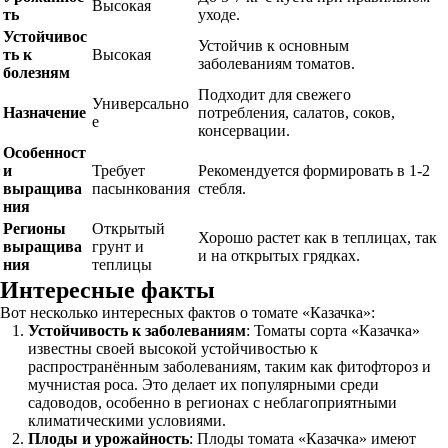
Высокая
ть
уходе.
Устойчивос
Устойчив к основным
ть к
Высокая
заболеваниям томатов.
болезням
Подходит для свежего
Универсально
Назначение
потребления, салатов, соков,
е
консервации.
Особенност
и
Требует
Рекомендуется формировать в 1-2
выращива
пасынкования
стебля.
ния
Регионы
Открытый
Хорошо растет как в теплицах, так
выращива
грунт и
и на открытых грядках.
ния
теплицы
Интересные факты
Вот несколько интересных фактов о томате «Казачка»:
Устойчивость к заболеваниям
: Томаты сорта «Казачка»
известны своей высокой устойчивостью к
распространённым заболеваниям, таким как фитофтороз и
мучнистая роса. Это делает их популярными среди
садоводов, особенно в регионах с неблагоприятными
климатическими условиями.
Плоды и урожайность
: Плоды томата «Казачка» имеют