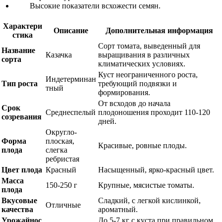
Высокие показатели всхожести семян.
Характери
Описание
Дополнительная информация
стика
Сорт томата, выведенный для
Название
Казачка
выращивания в различных
сорта
климатических условиях.
Куст неограниченного роста,
Индетерминан
Тип роста
требующий подвязки и
тный
формирования.
От всходов до начала
Срок
Среднеспелый
плодоношения проходит 110-120
созревания
дней.
Округло-
Форма
плоская,
Красивые, ровные плоды.
плода
слегка
ребристая
Цвет плода
Красный
Насыщенный, ярко-красный цвет.
Масса
150-250 г
Крупные, мясистые томаты.
плода
Вкусовые
Сладкий, с легкой кислинкой,
Отличные
качества
ароматный.
Урожайнос
До 5-7 кг с куста при правильном