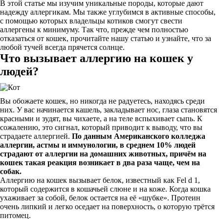
В этой статье мы изучим уникальные породы, которые дают
надежду аллергикам. Мы также углубимся в активные способы,
с помощью которых владельцы котиков смогут свести
аллергены к минимуму. Так что, прежде чем полностью
отказаться от кошек, прочитайте нашу статью и узнайте, что за
любой тучей всегда прячется солнце.
Что вызывает аллергию на кошек у
людей?
Вы обожаете кошек, но никогда не радуетесь, находясь среди
них. У вас начинается кашель, закладывает нос, глаза становятся
красными и зудят, вы чихаете, а на теле вспыхивает сыпь. К
сожалению, это сигнал, который приводит к выводу, что вы
страдаете аллергией.
По данным Американского колледжа
аллергии, астмы и иммунологии, в среднем 10% людей
страдают от аллергии на домашних животных, причём на
кошек такая реакция возникает в два раза чаще, чем на
собак.
Аллергию на кошек вызывает белок, известный как Fel d 1,
который содержится в кошачьей слюне и на коже. Когда кошка
ухаживает за собой, белок остается на её «шубке». Протеин
очень липкий и легко оседает на поверхность, о которую трётся
питомец.