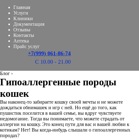
Главная
Услуги
Клиники
Документация
Отзывы
Контакты
Аптека
Прайс услуг
+7(999) 061-86-74
С 10.00 - 21.00
Блог
›
Гипоаллергенные породы
кошек
Вы наконец-то забираете кошку своей мечты и не можете
дождаться обнимашек и игр с ней. Но ещё до того, как
пушистик поселится в вашей семье, вы вдруг чувствуете
недомогание. Тогда вы понимаете, что можете страдать от
аллергии на кошку. Это конец пути для вас и вашей любви к
котикам? Нет! Вы когда-нибудь слышали о гипоаллергенных
породах?