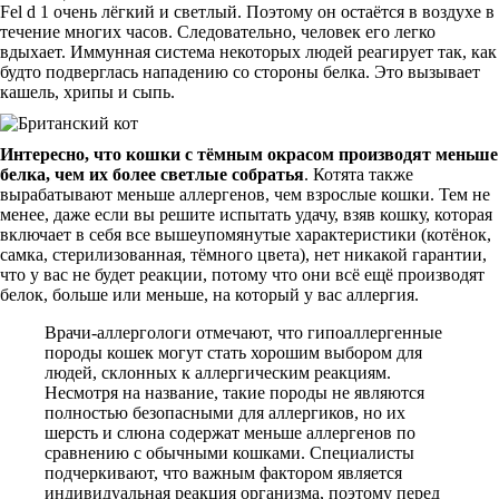
Fel d 1 очень лёгкий и светлый. Поэтому он остаётся в воздухе в
течение многих часов. Следовательно, человек его легко
вдыхает. Иммунная система некоторых людей реагирует так, как
будто подверглась нападению со стороны белка. Это вызывает
кашель, хрипы и сыпь.
Интересно, что кошки с тёмным окрасом производят меньше
белка, чем их более светлые собратья
. Котята также
вырабатывают меньше аллергенов, чем взрослые кошки. Тем не
менее, даже если вы решите испытать удачу, взяв кошку, которая
включает в себя все вышеупомянутые характеристики (котёнок,
самка, стерилизованная, тёмного цвета), нет никакой гарантии,
что у вас не будет реакции, потому что они всё ещё производят
белок, больше или меньше, на который у вас аллергия.
Врачи-аллергологи отмечают, что гипоаллергенные
породы кошек могут стать хорошим выбором для
людей, склонных к аллергическим реакциям.
Несмотря на название, такие породы не являются
полностью безопасными для аллергиков, но их
шерсть и слюна содержат меньше аллергенов по
сравнению с обычными кошками. Специалисты
подчеркивают, что важным фактором является
индивидуальная реакция организма, поэтому перед