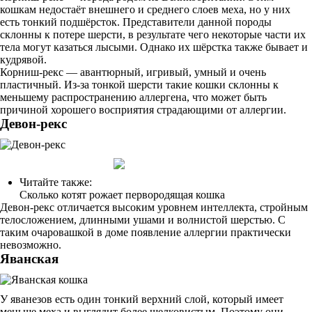
кошкам недостаёт внешнего и среднего слоев меха, но у них
есть тонкий подшёрсток. Представители данной породы
склонны к потере шерсти, в результате чего некоторые части их
тела могут казаться лысыми. Однако их шёрстка также бывает и
кудрявой.
Корниш-рекс — авантюрный, игривый, умный и очень
пластичный. Из-за тонкой шерсти такие кошки склонны к
меньшему распространению аллергена, что может быть
причиной хорошего восприятия страдающими от аллергии.
Девон-рекс
Читайте также:
Сколько котят рожает первородящая кошка
Девон-рекс отличается высоким уровнем интеллекта, стройным
телосложением, длинными ушами и волнистой шерстью. С
таким очаровашкой в доме появление аллергии практически
невозможно.
Яванская
У яванезов есть один тонкий верхний слой, который имеет
меньше меха и выглядит более шелковистым. Поэтому они