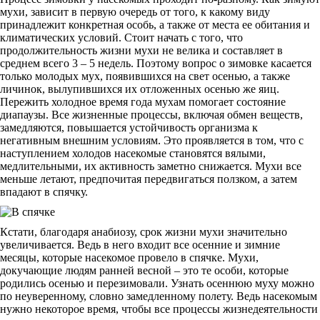
мухи, зависит в первую очередь от того, к какому виду
принадлежит конкретная особь, а также от места ее обитания и
климатических условий. Стоит начать с того, что
продолжительность жизни мухи не велика и составляет в
среднем всего 3 – 5 недель. Поэтому вопрос о зимовке касается
только молодых мух, появившихся на свет осенью, а также
личинок, вылупившихся их отложенных осенью же яиц.
Пережить холодное время года мухам помогает состояние
диапаузы. Все жизненные процессы, включая обмен веществ,
замедляются, повышается устойчивость организма к
негативным внешним условиям. Это проявляется в том, что с
наступлением холодов насекомые становятся вялыми,
медлительными, их активность заметно снижается. Мухи все
меньше летают, предпочитая передвигаться ползком, а затем
впадают в спячку.
Кстати, благодаря анабиозу, срок жизни мухи значительно
увеличивается. Ведь в него входит все осенние и зимние
месяцы, которые насекомое провело в спячке. Мухи,
докучающие людям ранней весной – это те особи, которые
родились осенью и перезимовали. Узнать осеннюю муху можно
по неуверенному, словно замедленному полету. Ведь насекомым
нужно некоторое время, чтобы все процессы жизнедеятельности