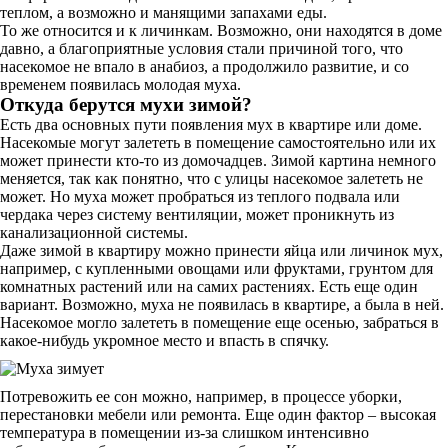
теплом, а возможно и манящими запахами еды.
То же относится и к личинкам. Возможно, они находятся в доме
давно, а благоприятные условия стали причиной того, что
насекомое не впало в анабиоз, а продолжило развитие, и со
временем появилась молодая муха.
Откуда берутся мухи зимой?
Есть два основных пути появления мух в квартире или доме.
Насекомые могут залететь в помещение самостоятельно или их
может принести кто-то из домочадцев. Зимой картина немного
меняется, так как понятно, что с улицы насекомое залететь не
может. Но муха может пробраться из теплого подвала или
чердака через систему вентиляции, может проникнуть из
канализационной системы.
Даже зимой в квартиру можно принести яйца или личинок мух,
например, с купленными овощами или фруктами, грунтом для
комнатных растений или на самих растениях. Есть еще один
вариант. Возможно, муха не появилась в квартире, а была в ней.
Насекомое могло залететь в помещение еще осенью, забраться в
какое-нибудь укромное место и впасть в спячку.
Потревожить ее сон можно, например, в процессе уборки,
перестановки мебели или ремонта. Еще один фактор – высокая
температура в помещении из-за слишком интенсивно