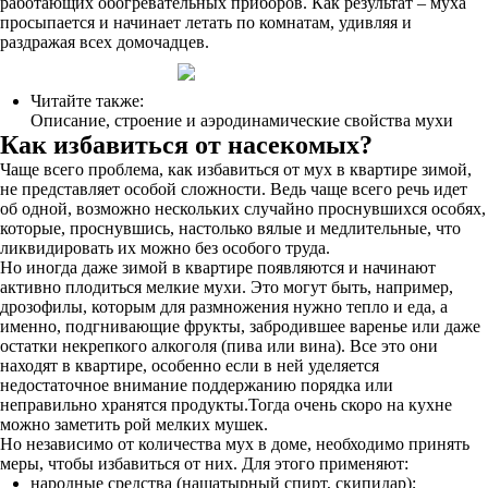
работающих обогревательных приборов. Как результат – муха
просыпается и начинает летать по комнатам, удивляя и
раздражая всех домочадцев.
Читайте также:
Описание, строение и аэродинамические свойства мухи
Как избавиться от насекомых?
Чаще всего проблема, как избавиться от мух в квартире зимой,
не представляет особой сложности. Ведь чаще всего речь идет
об одной, возможно нескольких случайно проснувшихся особях,
которые, проснувшись, настолько вялые и медлительные, что
ликвидировать их можно без особого труда.
Но иногда даже зимой в квартире появляются и начинают
активно плодиться мелкие мухи. Это могут быть, например,
дрозофилы, которым для размножения нужно тепло и еда, а
именно, подгнивающие фрукты, забродившее варенье или даже
остатки некрепкого алкоголя (пива или вина). Все это они
находят в квартире, особенно если в ней уделяется
недостаточное внимание поддержанию порядка или
неправильно хранятся продукты.Тогда очень скоро на кухне
можно заметить рой мелких мушек.
Но независимо от количества мух в доме, необходимо принять
меры, чтобы избавиться от них. Для этого применяют:
народные средства (нашатырный спирт, скипидар);