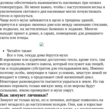
должны обеспечивать выживаемость насекомых при низких
температурах. Не менее важно, чтобы с наступлением весны и
увеличением светового дня насекомые могли почувствовать
тепло и проснуться.
Чаще всего мухи забиваются в щели и трещины зданий,
прячутся в зазорах оконных рам или между оконными стеклами,
в подвалах, на застекленных балконах и лоджиях. Многие
находят приют в домах, в сараях, помещениях для домашнего
скота или птицы.
Читайте также:
Все о том, откуда дома берутся мухи
В коровнике или курятнике достаточно тепло, кроме того, там
всегда вдоволь свежего навоза, который послужит как пищей,
так и подходящим субстратом для откладывания яиц. Именно
поэтому особи, зимующие в таких условиях, зачастую зимой не
впадают в спячку, а продолжают свой жизненный цикл.
Некоторые разновидности пытаются укрыться в земле. Но так
можно пережить только мягкую зиму, если морозы будут
сильными, землю промерзнет и мухи умрут.
Как зимуют личинки?
Зимуют не только мухи, но и личинки, которые появились на
свет незадолго до наступления холодов. Они, как и взрослые
особи, зимой прекращают питаться и расти, а с наступлением