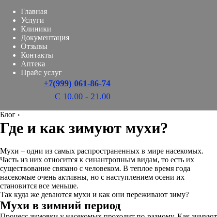
Главная
Услуги
Клиники
Документация
Отзывы
Контакты
Аптека
Прайс услуг
+7(999) 061-86-74
С 10.00 - 21.00
Блог
›
Где и как зимуют мухи?
Мухи – одни из самых распространенных в мире насекомых.
Часть из них относится к синантропным видам, то есть их
существование связано с человеком. В теплое время года
насекомые очень активны, но с наступлением осени их
становится все меньше.
Так куда же деваются мухи и как они переживают зиму?
Мухи в зимний период
Процесс зимовки у насекомых проходит по-разному. Как зимуют