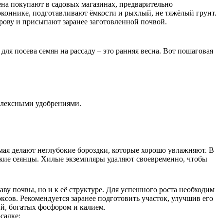
ена покупают в садовых магазинах, предварительно
оконнике, подготавливают ёмкости и рыхлый, не тяжёлый грунт.
рову и присыпают заранее заготовленной почвой.
ля посева семян на рассаду – это ранняя весна. Вот пошаговая
плексными удобрениями.
мая делают неглубокие бороздки, которые хорошо увлажняют. В
епкие сеянцы. Хилые экземпляры удаляют своевременно, чтобы
аву почвы, но и к её структуре. Для успешного роста необходим
ксов. Рекомендуется заранее подготовить участок, улучшив его
й, богатых фосфором и калием.
садке: