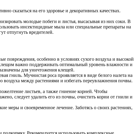
вно сказаться на его здоровье и декоративных качествах.
изировать молодые побеги и листья, высасывая из них соки. В
использовать инсектицидные мыла или специальные препараты на
ут отпугнуть вредителей.
е повреждения, особенно в условиях сухого воздуха и высокой
 клещом важно поддерживать оптимальный уровень влажности и
дназначены для уничтожения клещей.
вая гниль. Мучнистая роса проявляется в виде белого налета на
ю воздуха между растениями и избегать переувлажнения почвы.
пожелтение листьев, а также гниение корней. Чтобы
жено, следует удалить его из почвы, очистить корни от гнили и
ие меры и своевременное лечение. Заботясь о своих растениях,
и подкормку. Рекомендуется использовать комплексные