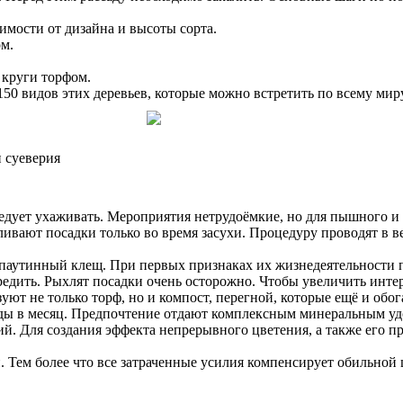
симости от дизайна и высоты сорта.
м.
 круги торфом.
 150 видов этих деревьев, которые можно встретить по всему м
 суеверия
следует ухаживать. Мероприятия нетрудоёмкие, но для пышного и
ивают посадки только во время засухи. Процедуру проводят в ве
и паутинный клещ. При первых признаках их жизнедеятельности
вредить. Рыхлят посадки очень осторожно. Чтобы увеличить инт
зуют не только торф, но и компост, перегной, которые ещё и об
ы в месяц. Предпочтение отдают комплексным минеральным удоб
й. Для создания эффекта непрерывного цветения, а также его п
Тем более что все затраченные усилия компенсирует обильной ц