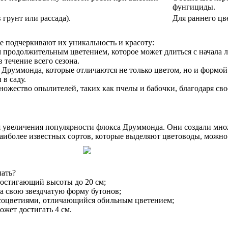
фунгициды.
грунт или рассада).
Для раннего цв
е подчеркивают их уникальность и красоту:
 продолжительным цветением, которое может длиться с начала л
 течение всего сезона.
 Друммонда, которые отличаются не только цветом, но и формой
 в саду.
ожество опылителей, таких как пчелы и бабочки, благодаря свое
увеличения популярности флокса Друммонда. Они создали множ
наиболее известных сортов, которые выделяют цветоводы, можно
лать?
достигающий высоты до 20 см;
за свою звездчатую форму бутонов;
соцветиями, отличающийся обильным цветением;
ожет достигать 4 см.