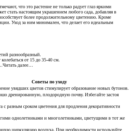
ечают, что это растение не только радует глаз яркими
жет стать настоящим украшением любого сада, добавляя в
способствует более продолжительному цветению. Кроме
ции. Уход за ним минимален, что делает его идеальным
етий разнообразный.
колебаться от 15 до 35-40 см.
й…Читать далее…
Советы по уходу
ление увядших цветов стимулирует образование новых бутонов.
ошо дренированную, плодородную почву. Избегайте застоя
а с разным сроком цветения для продления декоративности
угими однолетниками и многолетниками, цветущими в тот же
ошую циркуляцию воздуха. При необходимости используйте