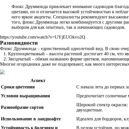
Флокс Друммонда привлекает внимание садоводов благодаря
цветами, но и отличается высокой устойчивостью к небла
него яркие акценты. Специалисты рекомендуют высаживат
того, флокс Друммонда легко комбинируется с другими ра
выбором для как опытных, так и начинающих садоводов.
https://youtube.com/watch?v=UYjEUOkvo2Q
Разновидности
Флокс Друммонда – единственный однолетний вид. В свою очере
Крупноцветковый – высота растений достигает 40 см, что я
Звездчатый – обязан названию форме цветков, напоминающих 
Многие огородники даже не подозревают, как много интересных
Аспект
Сроки цветения
С начала лета до первых з
Условия выращивания
Предпочитает солнечные м
Широкий спектр окрасок: 
Разнообразие сортов
двухцветные.
Использование в ландшафте
Идеален для бордюров, кл
Устойчивость к болезням и
В целом устойчив, но мож