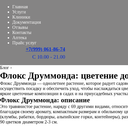
Главная
Услуги
Клиники
Документация
Отзывы
Контакты
Аптека
Прайс услуг
+7(999) 061-86-74
С 10.00 - 21.00
Блог
›
Флокс Друммонда: цветение до
Флокс Друммонда — однолетнее растение, которое радует садово
осуществить посадку и обеспечить уход, чтобы наслаждаться цв
яркие цветочные композиции в садах и на приусадебных участка
Флокс Друммонда: описание
Это травянистое растение, наряду с 69 другими видами, относи
благодаря своему аромату, компактным размерам и обильному ц
(клумбы, рабатки, бордюры, альпийские горки, контейнеры), ра
90 цветков диаметром 2-3 см.