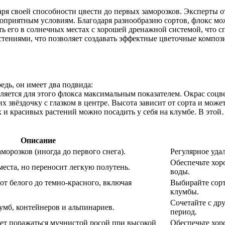
 своей способности цвести до первых заморозков. Эксперты отм
гоприятным условиям. Благодаря разнообразию сортов, флокс мо
ь его в солнечных местах с хорошей дренажной системой, что 
стениями, что позволяет создавать эффектные цветочные компози
дь, он имеет два подвида:
вляется для этого флокса максимальным показателем. Окрас соцв
звёздочку с глазком в центре. Высота зависит от сорта и может 
 и красивых растений можно посадить у себя на клумбе. В это
Описание
аморозков (иногда до первого снега).
Регулярное уда
Обеспечьте хор
еста, но переносит легкую полутень.
воды.
от белого до темно-красного, включая
Выбирайте сорт
клумбы.
Сочетайте с др
умб, контейнеров и альпинариев.
период.
ет поражаться мучнистой росой при высокой
Обеспечьте хор