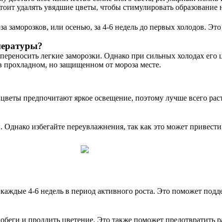
стоит удалять увядшие цветы, чтобы стимулировать образование 
а заморозков, или осенью, за 4-6 недель до первых холодов. Это
пературы?
ереносить легкие заморозки. Однако при сильных холодах его ц
в прохладном, но защищенном от мороза месте.
веты предпочитают яркое освещение, поэтому лучше всего расту
. Однако избегайте переувлажнения, так как это может привест
дые 4-6 недель в период активного роста. Это поможет поддер
обеги и продлить цветение. Это также поможет предотвратить р