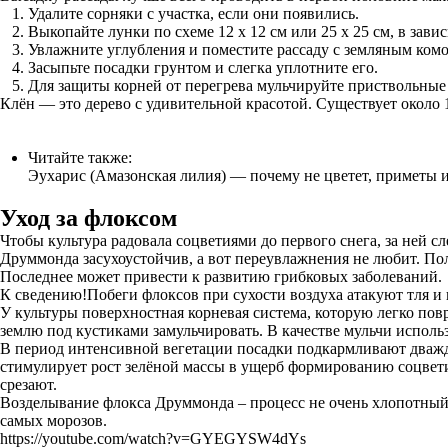
Удалите сорняки с участка, если они появились.
Выкопайте лунки по схеме 12 х 12 см или 25 х 25 см, в зави
Увлажните углубления и поместите рассаду с земляным комо
Засыпьте посадки грунтом и слегка уплотните его.
Для защиты корней от перегрева мульчируйте приствольные
Клён — это дерево с удивительной красотой. Существует около
Читайте также:
Эухарис (Амазонская лилия) — почему не цветет, приметы и
Уход за флоксом
Чтобы культура радовала соцветиями до первого снега, за ней 
Друммонда засухоустойчив, а вот переувлажнения не любит. Пол
Последнее может привести к развитию грибковых заболеваний.
К сведению!Побеги флоксов при сухости воздуха атакуют тля 
У культуры поверхностная корневая система, которую легко по
землю под кустиками замульчировать. В качестве мульчи исполь
В период интенсивной вегетации посадки подкармливают дважд
стимулирует рост зелёной массы в ущерб формированию соцвети
срезают.
Возделывание флокса Друммонда – процесс не очень хлопотный. 
самых морозов.
https://youtube.com/watch?v=GYEGYSW4dYs