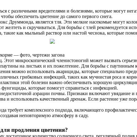
ся с различными вредителями и болезнями, которые могут негати
 чтобы обеспечить цветение до самого первого снега.
с Друммонда, является тля. Эти мелкие насекомые могут колон
нают желтеть и скручиваться. Для борьбы с тлей рекомендуется 
 такие как мыльный раствор или настой чеснока, которые помог
откорме — фото, чертежи загона
 Этот микроскопический членистоногий может вызвать серьезны
паутины на листьях и их пожелтение. Для борьбы с паутинным
ажения можно использовать акарициды, которые специально пре
азличных грибковых инфекций, таких как мучнистая роса и корне
офилактики этой болезни важно обеспечивать хорошую циркуляци
 фунгициды, которые помогут справиться с инфекцией.
и недостаточной аэрации почвы. Признаки включают увядание и 
ва и использовать качественный дренаж. Если растение уже пора
нда требует комплексного подхода, включающего профилактическ
создавая неповторимую атмосферу в саду.
для продления цветения?
у достаточное количество солнечного света, регулярный полив 