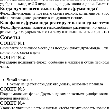
удобрения каждые 2-3 недели в период активного роста. Также 
Когда лучше всего сажать флокс Друммонда?
Флокс Друммонда лучше всего сажать весной, когда минует угроз
обеспечивая яркое цветение в следующем сезоне.
Как флокс Друммонда реагирует на холодные тем
Флокс Друммонда является теплолюбивым растением, но может п
рекомендуется укрывать его на зиму или выкапывать и хранить 
Советы
СОВЕТ №1
Выбирайте солнечное место для посадки флокс Друммонда. Эти ц
солнечного света в день.
СОВЕТ №2
Регулярно поливайте флокс, особенно в жаркие и сухие периоды
часы.
Читайте также:
Почему не цветет орхидея: что делать, основные правила
СОВЕТ №3
Подкармливайте флокс Друммонда комплексными удобрениями каж
период цветения.
СОВЕТ №4
Удаляйте увядшие цветы и листья, чтобы стимулировать новые п