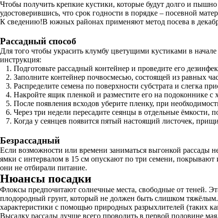
Чтобы получить крепкие кустики, которые будут долго и пышно 
удостоверившись, что срок годности в порядке – посевной мате
К сведению!В южных районах применяют метод посева в декабр
Рассадный способ
Для того чтобы украсить клумбу цветущими кустиками в начале 
инструкция:
Подготовьте рассадный контейнер и проведите его дезинфе
Заполните контейнер почвосмесью, состоящей из равных час
Распределите семена по поверхности субстрата и слегка при
Накройте ящик пленкой и разместите его на подоконнике с 
После появления всходов уберите пленку, при необходимос
Через три недели пересадите сеянцы в отдельные ёмкости, п
Когда у сеянцев появится пятый настоящий листочек, прищи
Безрассадный
Если возможности или времени заниматься выгонкой рассады нет
ямки с интервалом в 15 см опускают по три семени, покрывают 
они не отбирали питание.
Нюансы посадки
Флоксы предпочитают солнечные места, свободные от теней. Эта
плодородный грунт, который не должен быть слишком тяжёлым. В
характеристики с помощью природных разрыхлителей (таких как
Высадку рассады лучше всего проводить в первой половине мая.