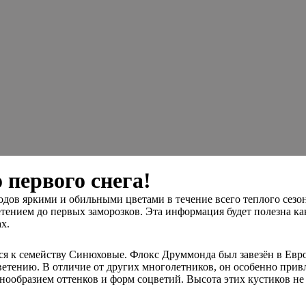
 первого снега!
дов яркими и обильными цветами в течение всего теплого сезона
етением до первых заморозков. Эта информация будет полезна к
х.
тся к семейству Синюховые. Флокс Друммонда был завезён в Евр
ветению. В отличие от других многолетников, он особенно прив
знообразием оттенков и форм соцветий. Высота этих кустиков не