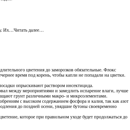
иру. Их…Читать далее…
 длительного цветения до заморозков обязательные. Флокс
чернее время под корень, чтобы капли не попадали на цветки.
 посадки опрыскивают раствором инсектицида.
ервал между мероприятиями и замедлить испарение влаги, лучше
огащают грунт различными макро- и микроэлементами.
рениям с высоким содержанием фосфора и калия, так как азот
родления до поздней осени, увядшие бутоны своевременно
ветение, которое при правильном уходе будет продолжаться до