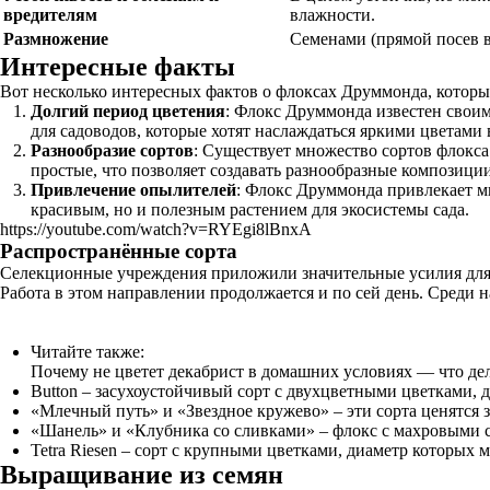
вредителям
влажности.
Размножение
Семенами (прямой посев в 
Интересные факты
Вот несколько интересных фактов о флоксах Друммонда, которы
Долгий период цветения
: Флокс Друммонда известен своим
для садоводов, которые хотят наслаждаться яркими цветами в
Разнообразие сортов
: Существует множество сортов флокса
простые, что позволяет создавать разнообразные композиции
Привлечение опылителей
: Флокс Друммонда привлекает мн
красивым, но и полезным растением для экосистемы сада.
https://youtube.com/watch?v=RYEgi8lBnxA
Распространённые сорта
Селекционные учреждения приложили значительные усилия для 
Работа в этом направлении продолжается и по сей день. Среди 
Читайте также:
Почему не цветет декабрист в домашних условиях — что де
Button – засухоустойчивый сорт с двухцветными цветками, 
«Млечный путь» и «Звездное кружево» – эти сорта ценятся 
«Шанель» и «Клубника со сливками» – флокс с махровыми 
Tetra Riesen – сорт с крупными цветками, диаметр которых м
Выращивание из семян