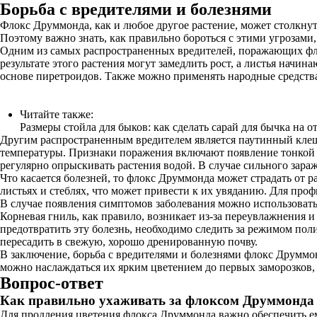
Борьба с вредителями и болезнями
Флокс Друммонда, как и любое другое растение, может столкнуть
Поэтому важно знать, как правильно бороться с этими угрозами,
Одним из самых распространенных вредителей, поражающих флок
результате этого растения могут замедлить рост, а листья начи
основе пиретроидов. Также можно применять народные средства,
Читайте также:
Размеры стойла для быков: как сделать сарай для бычка на 
Другим распространенным вредителем является паутинный клещ.
температуры. Признаки поражения включают появление тонкой 
регулярно опрыскивать растения водой. В случае сильного зар
Что касается болезней, то флокс Друммонда может страдать от р
листьях и стеблях, что может привести к их увяданию. Для пр
В случае появления симптомов заболевания можно использовать
Корневая гниль, как правило, возникает из-за переувлажнения 
предотвратить эту болезнь, необходимо следить за режимом поли
пересадить в свежую, хорошо дренированную почву.
В заключение, борьба с вредителями и болезнями флокс Друммо
можно наслаждаться их ярким цветением до первых заморозков, 
Вопрос-ответ
Как правильно ухаживать за флоксом Друммонда 
Для продления цветения флокса Друммонда важно обеспечить ем