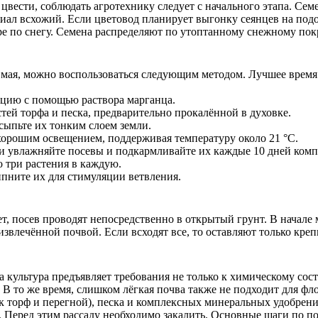
цвести, соблюдать агротехнику следует с начального этапа. Сем
риал всхожий. Если цветовод планирует выгонку сеянцев на под
е по снегу. Семена распределяют по утоптанному снежному пок
мая, можно воспользоваться следующим методом. Лучшее время д
кцию с помощью раствора марганца.
тей торфа и песка, предварительно прокалённой в духовке.
сыпьте их тонким слоем земли.
хорошим освещением, поддерживая температуру около 21 °C.
ти увлажняйте посевы и подкармливайте их каждые 10 дней ком
о три растения в каждую.
пните их для стимуляции ветвления.
, посев проводят непосредственно в открытый грунт. В начале 
извлечённой почвой. Если всходят все, то оставляют только кр
 культура предъявляет требования не только к химическому сост
 то же время, слишком лёгкая почва также не подходит для фло
 торф и перегной), песка и комплексных минеральных удобрени
 Перед этим рассаду необходимо закалить. Основные шаги по по