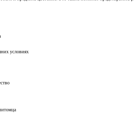
а
шних условиях
ество
 питомца