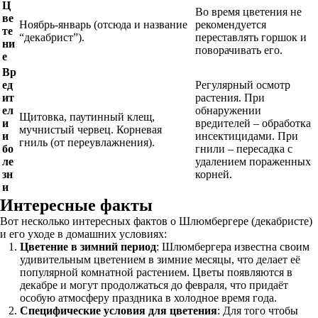
Ц
Во время цветения не
ве
Ноябрь-январь (отсюда и название
рекомендуется
те
“декабрист”).
переставлять горшок и
ни
поворачивать его.
е
Вр
ед
Регулярный осмотр
ит
растения. При
ел
обнаружении
Щитовка, паутинный клещ,
и
вредителей – обработка
мучнистый червец. Корневая
и
инсектицидами. При
гниль (от переувлажнения).
бо
гнили – пересадка с
ле
удалением пораженных
зн
корней.
и
Интересные факты
Вот несколько интересных фактов о Шлюмбергере (декабристе)
и его уходе в домашних условиях:
Цветение в зимний период
: Шлюмбергера известна своим
удивительным цветением в зимние месяцы, что делает её
популярной комнатной растением. Цветы появляются в
декабре и могут продолжаться до февраля, что придаёт
особую атмосферу праздника в холодное время года.
Специфические условия для цветения
: Для того чтобы