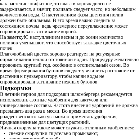
как растение эпифитное, то влага в корнях долго не
задерживается, а значит, поливать следует часто, но небольшим
количеством воды. С наступлением фазы цветения полив
должен быть обильным. В это время важно следить за
состоянием почвы, ведь чрезмерное переувлажнение может
спровоцировать загнивание корней.
На заметку!С наступлением весны и до осени количество
поливов уменьшают, что способствует закладке цветочных
почек.
Влаголюбивый цветок хорошо реагирует на регулярные
опрыскивания теплой отстоянной водой. Процедуру желательно
проводить круглый год, особенно в отопительный сезон. Во
время формирования бутонов следует увеличить расстояние от
растения к пульверизатору, чтобы капли воды не
спровоцировали загнивание нежных бутонов.
Подкормки
В летний период для подкормки шлюмбергера рекомендуется
использовать азотные удобрения для кактусов или
универсальные составы. Частота внесения удобрений не должна
превышать два раза в месяц. Во время цветения
рождественского кактуса можно применять удобрения,
предназначенные для цветущих растений.
Яичная скорлупа также может служить отличным удобрением:
свежие скорлупки тщательно промывают;
заливают чистой водой;