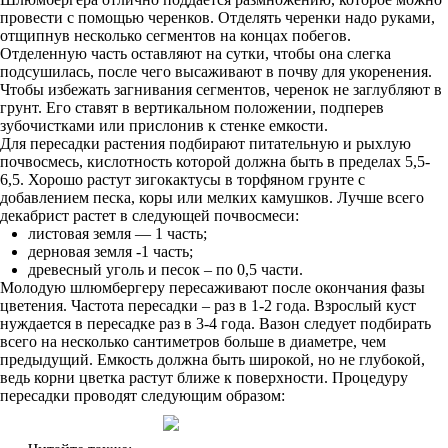
провести с помощью черенков. Отделять черенки надо руками,
отщипнув несколько сегментов на концах побегов.
Отделенную часть оставляют на сутки, чтобы она слегка
подсушилась, после чего высаживают в почву для укоренения.
Чтобы избежать загнивания сегментов, черенок не заглубляют в
грунт. Его ставят в вертикальном положении, подперев
зубочистками или прислонив к стенке емкости.
Для пересадки растения подбирают питательную и рыхлую
почвосмесь, кислотность которой должна быть в пределах 5,5-
6,5. Хорошо растут зигокактусы в торфяном грунте с
добавлением песка, коры или мелких камушков. Лучше всего
декабрист растет в следующей почвосмеси:
листовая земля — 1 часть;
дерновая земля -1 часть;
древесный уголь и песок – по 0,5 части.
Молодую шлюмбергеру пересаживают после окончания фазы
цветения. Частота пересадки – раз в 1-2 года. Взрослый куст
нуждается в пересадке раз в 3-4 года. Вазон следует подбирать
всего на несколько сантиметров больше в диаметре, чем
предыдущий. Емкость должна быть широкой, но не глубокой,
ведь корни цветка растут ближе к поверхности. Процедуру
пересадки проводят следующим образом: