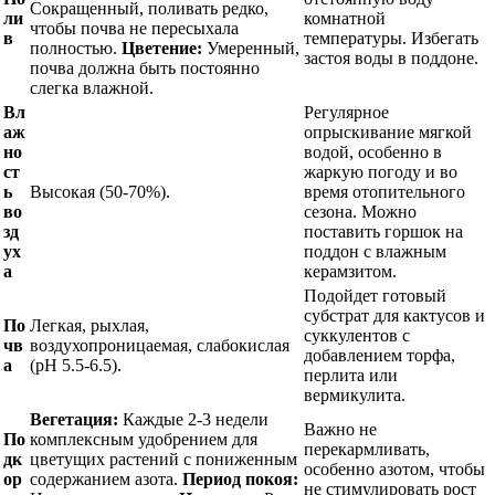
Сокращенный, поливать редко,
ли
комнатной
чтобы почва не пересыхала
в
температуры. Избегать
полностью.
Цветение:
Умеренный,
застоя воды в поддоне.
почва должна быть постоянно
слегка влажной.
Вл
Регулярное
аж
опрыскивание мягкой
но
водой, особенно в
ст
жаркую погоду и во
ь
Высокая (50-70%).
время отопительного
во
сезона. Можно
зд
поставить горшок на
ух
поддон с влажным
а
керамзитом.
Подойдет готовый
субстрат для кактусов и
По
Легкая, рыхлая,
суккулентов с
чв
воздухопроницаемая, слабокислая
добавлением торфа,
а
(pH 5.5-6.5).
перлита или
вермикулита.
Вегетация:
Каждые 2-3 недели
Важно не
По
комплексным удобрением для
перекармливать,
дк
цветущих растений с пониженным
особенно азотом, чтобы
ор
содержанием азота.
Период покоя:
не стимулировать рост