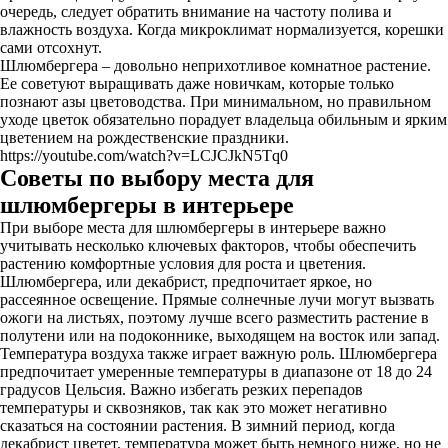
очередь, следует обратить внимание на частоту полива и
влажность воздуха. Когда микроклимат нормализуется, корешки
сами отсохнут.
Шлюмбергера – довольно неприхотливое комнатное растение.
Ее советуют выращивать даже новичкам, которые только
познают азы цветоводства. При минимальном, но правильном
уходе цветок обязательно порадует владельца обильным и ярким
цветением на рождественские праздники.
https://youtube.com/watch?v=LCJCJkN5Tq0
Советы по выбору места для
шлюмбергеры в интерьере
При выборе места для шлюмбергеры в интерьере важно
учитывать несколько ключевых факторов, чтобы обеспечить
растению комфортные условия для роста и цветения.
Шлюмбергера, или декабрист, предпочитает яркое, но
рассеянное освещение. Прямые солнечные лучи могут вызвать
ожоги на листьях, поэтому лучше всего разместить растение в
полутени или на подоконнике, выходящем на восток или запад.
Температура воздуха также играет важную роль. Шлюмбергера
предпочитает умеренные температуры в диапазоне от 18 до 24
градусов Цельсия. Важно избегать резких перепадов
температуры и сквозняков, так как это может негативно
сказаться на состоянии растения. В зимний период, когда
декабрист цветет, температура может быть немного ниже, но не