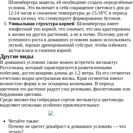
Шлюмбергера зацвела, ей необходимо создать определённые
условия. Это включает в себя сокращение светового дня до
12-14 часов и снижение температуры до 15-18°C в период
покоя (осень), что стимулирует формирование бутонов.
Уникальная структура корней
: Шлюмбергера имеет
эпифитный тип корней, что означает, что она адаптирована
к жизни на других растениях, а не в почве. Поэтому для её
успешного роста в домашних условиях важно использовать
легкий, хорошо дренированный субстрат, чтобы избежать
застоя влаги и гниения корней.
Другие виды
В домашних условиях также можно встретить зигокактус
Русселиана, который характеризуется разветвленными
побегами, достигающими длины до 1,2 метра. На его сегментах
отчетливо видна центральная жилка. Края сегментов имеют
волнистую форму и не оснащены колючками. В период
цветения это растение радует глаз розовыми, фиолетовыми или
бордовыми цветами.
Среди множества гибридных сортов зигокактуса цветоводы
выделяют несколько особенно привлекательных:
Читайте также:
Почему не цветет декабрист в домашних условиях — что
делать?