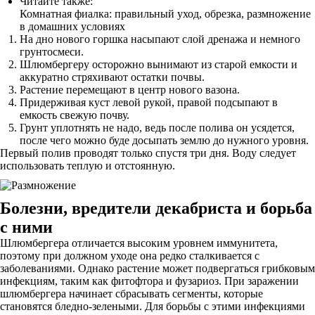
Читайте также:
Комнатная фиалка: правильный уход, обрезка, размножение
в домашних условиях
На дно нового горшка насыпают слой дренажа и немного
грунтосмеси.
Шлюмбергеру осторожно вынимают из старой емкости и
аккуратно стряхивают остатки почвы.
Растение перемещают в центр нового вазона.
Придерживая куст левой рукой, правой подсыпают в
емкость свежую почву.
Грунт уплотнять не надо, ведь после полива он усядется,
после чего можно буде досыпать землю до нужного уровня.
Первый полив проводят только спустя три дня. Воду следует
использовать теплую и отстоянную.
Болезни, вредители декабриста и борьба
с ними
Шлюмбергера отличается высоким уровнем иммунитета,
поэтому при должном уходе она редко сталкивается с
заболеваниями. Однако растение может подвергаться грибковым
инфекциям, таким как фитофтора и фузариоз. При заражении
шлюмбергера начинает сбрасывать сегменты, которые
становятся бледно-зелеными. Для борьбы с этими инфекциями