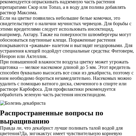
рекомендуется опрыскивать надземную часть растения
препаратами Скор или Топаз, а в воду для полива добавлять
раствор Максима.
Если на цветке появились небольшие белые комочки, это
свидетельствует о наличии мучнистых червецов. Для борьбы с
этими вредителями следует использовать инсектицид,
например, Актару. Также на поверхности шлюмбергеры могут
обосноваться паутинные клещи. Пораженные растения
покрываются «ржавым» налетом и выглядят нездоровыми. Для
устранения клещей подойдут специальные средства: Фитоверм,
Неорон или Актеллик.
При повышенной влажности воздуха цветку может угрожать
щитовка — мелкое насекомое длиной до 5 мм. Этот вредитель
способен буквально высосать все соки из декабриста, поэтому с
ним необходимо бороться незамедлительно. Насекомых можно
удалить с помощью ватного диска, смоченного в спирте или
растворе Карбофоса. Для профилактики рекомендуется
обработать зеленую часть растения инсектицидом.
Распространенные вопросы по
выращиванию
Правда ли, что декабрист лучше поливать талой водой для
цветения?Да, зигокактус имеет чувствительную корневую