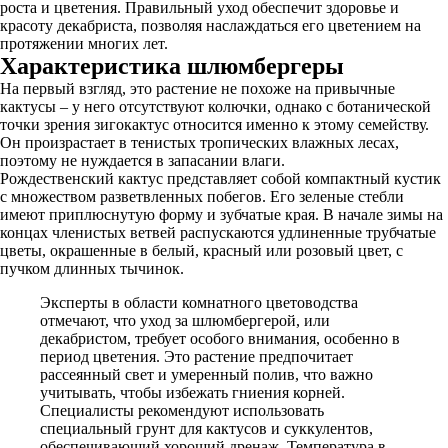
роста и цветения. Правильный уход обеспечит здоровье и
красоту декабриста, позволяя наслаждаться его цветением на
протяжении многих лет.
Характеристика шлюмбергеры
На первый взгляд, это растение не похоже на привычные
кактусы – у него отсутствуют колючки, однако с ботанической
точки зрения зигокактус относится именно к этому семейству.
Он произрастает в тенистых тропических влажных лесах,
поэтому не нуждается в запасании влаги.
Рождественский кактус представляет собой компактный кустик
с множеством разветвленных побегов. Его зеленые стебли
имеют приплюснутую форму и зубчатые края. В начале зимы на
концах членистых ветвей распускаются удлиненные трубчатые
цветы, окрашенные в белый, красный или розовый цвет, с
пучком длинных тычинок.
Эксперты в области комнатного цветоводства
отмечают, что уход за шлюмбергерой, или
декабристом, требует особого внимания, особенно в
период цветения. Это растение предпочитает
рассеянный свет и умеренный полив, что важно
учитывать, чтобы избежать гниения корней.
Специалисты рекомендуют использовать
специальный грунт для кактусов и суккулентов,
обеспечивающий хороший дренаж. Температура в