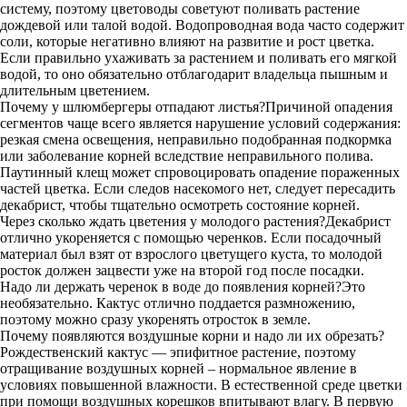
систему, поэтому цветоводы советуют поливать растение
дождевой или талой водой. Водопроводная вода часто содержит
соли, которые негативно влияют на развитие и рост цветка.
Если правильно ухаживать за растением и поливать его мягкой
водой, то оно обязательно отблагодарит владельца пышным и
длительным цветением.
Почему у шлюмбергеры отпадают листья?Причиной опадения
сегментов чаще всего является нарушение условий содержания:
резкая смена освещения, неправильно подобранная подкормка
или заболевание корней вследствие неправильного полива.
Паутинный клещ может спровоцировать опадение пораженных
частей цветка. Если следов насекомого нет, следует пересадить
декабрист, чтобы тщательно осмотреть состояние корней.
Через сколько ждать цветения у молодого растения?Декабрист
отлично укореняется с помощью черенков. Если посадочный
материал был взят от взрослого цветущего куста, то молодой
росток должен зацвести уже на второй год после посадки.
Надо ли держать черенок в воде до появления корней?Это
необязательно. Кактус отлично поддается размножению,
поэтому можно сразу укоренять отросток в земле.
Почему появляются воздушные корни и надо ли их обрезать?
Рождественский кактус — эпифитное растение, поэтому
отращивание воздушных корней – нормальное явление в
условиях повышенной влажности. В естественной среде цветки
при помощи воздушных корешков впитывают влагу. В первую