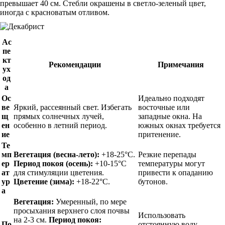
превышает 40 см. Стебли окрашены в светло-зеленый цвет,
иногда с красноватым отливом.
Ас
пе
кт
Рекомендации
Примечания
ух
од
а
Ос
Идеально подходят
ве
Яркий, рассеянный свет. Избегать
восточные или
щ
прямых солнечных лучей,
западные окна. На
ен
особенно в летний период.
южных окнах требуется
ие
притенение.
Те
мп
Вегетация (весна-лето):
+18-25°C.
Резкие перепады
ер
Период покоя (осень):
+10-15°C
температуры могут
ат
для стимуляции цветения.
привести к опаданию
ур
Цветение (зима):
+18-22°C.
бутонов.
а
Вегетация:
Умеренный, по мере
просыхания верхнего слоя почвы
Использовать
на 2-3 см.
Период покоя:
По
отстоянную воду