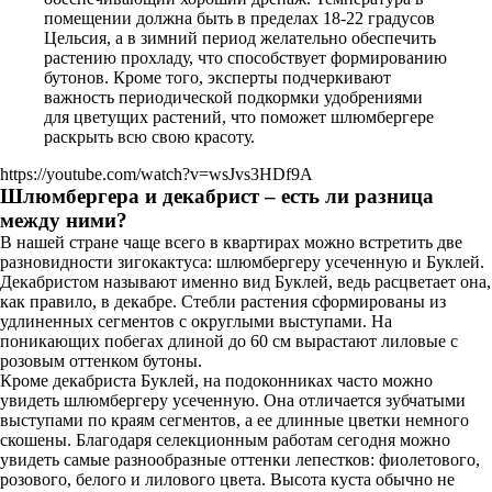
помещении должна быть в пределах 18-22 градусов
Цельсия, а в зимний период желательно обеспечить
растению прохладу, что способствует формированию
бутонов. Кроме того, эксперты подчеркивают
важность периодической подкормки удобрениями
для цветущих растений, что поможет шлюмбергере
раскрыть всю свою красоту.
https://youtube.com/watch?v=wsJvs3HDf9A
Шлюмбергера и декабрист – есть ли разница
между ними?
В нашей стране чаще всего в квартирах можно встретить две
разновидности зигокактуса: шлюмбергеру усеченную и Буклей.
Декабристом называют именно вид Буклей, ведь расцветает она,
как правило, в декабре. Стебли растения сформированы из
удлиненных сегментов с округлыми выступами. На
поникающих побегах длиной до 60 см вырастают лиловые с
розовым оттенком бутоны.
Кроме декабриста Буклей, на подоконниках часто можно
увидеть шлюмбергеру усеченную. Она отличается зубчатыми
выступами по краям сегментов, а ее длинные цветки немного
скошены. Благодаря селекционным работам сегодня можно
увидеть самые разнообразные оттенки лепестков: фиолетового,
розового, белого и лилового цвета. Высота куста обычно не