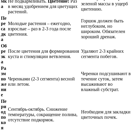
мк
Не подкармливать.
Цветение:
Раз
зеленой массы в ущерб
а
в месяц удобрением для цветущих
цветению.
растений.
Пе
Горшок должен быть
ре
Молодые растения – ежегодно,
неглубоким, но
са
взрослые – раз в 2-3 года после
широким. Обязателен
дк
цветения.
хороший дренаж.
а
Об
ре
После цветения для формирования
Удаляют 2-3 крайних
зк
куста и стимуляции ветвления.
сегмента побегов.
а
Ра
зм
Черенки подсушивают в
но
Черенками (2-3 сегмента) весной
течение суток, затем
же
или летом.
высаживают во
ни
влажный субстрат.
е
Пе
ри
Сентябрь-октябрь. Снижение
од
Необходим для закладки
температуры, сокращение полива,
по
цветочных почек.
отсутствие подкормок.
ко
я