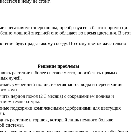
асаться к нему не стоит.
ет негативную энергию ша, преобразуя ее в благотворную ци.
бенно мощной энергией оно обладает во время цветения. В этот
стения будут рады такому соседу. Поэтому цветок желательно
Решение проблемы
авить растение в более светлое место, но избегать прямых
ных лучей.
рный, умеренный полив, избегая застоя воды и пересыхания
ого кома.
чить период покоя (2-3 месяца) с сокращением полива и
нием температуры.
рные подкормки комплексными удобрениями для цветущих
ий.
дить растение в горшок, который лишь немного больше
ой системы.
еть луковицу и корни, удалить поврежденные части, обработать