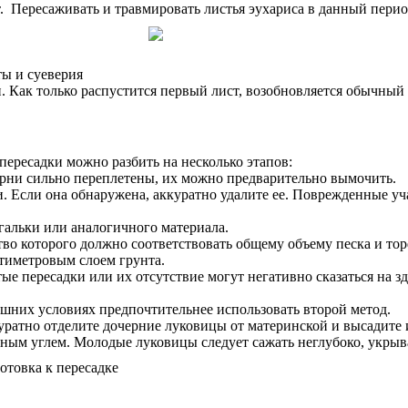
. Пересаживать и травмировать листья эухариса в данный перио
ы и суеверия
 Как только распустится первый лист, возобновляется обычный 
пересадки можно разбить на несколько этапов:
орни сильно переплетены, их можно предварительно вымочить.
. Если она обнаружена, аккуратно удалите ее. Поврежденные уч
гальки или аналогичного материала.
тво которого должно соответствовать общему объему песка и то
тиметровым слоем грунта.
ые пересадки или их отсутствие могут негативно сказаться на з
ашних условиях предпочтительнее использовать второй метод.
уратно отделите дочерние луковицы от материнской и высадите и
ым углем. Молодые луковицы следует сажать неглубоко, укрыва