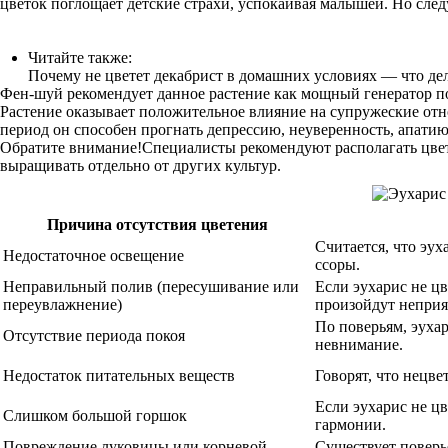
цветок поглощает детские страхи, успокаивая малышей. Но следу
Читайте также:
Почему не цветет декабрист в домашних условиях — что де
Фен-шуй рекомендует данное растение как мощный генератор по
Растение оказывает положительное влияние на супружеские отн
период он способен прогнать депрессию, неуверенность, апатию
Обратите внимание!Специалисты рекомендуют располагать цветок
выращивать отдельно от других культур.
Причина отсутствия цветения
Считается, что эух
Недостаточное освещение
ссоры.
Неправильный полив (пересушивание или
Если эухарис не цв
переувлажнение)
произойдут неприя
По поверьям, эухар
Отсутствие периода покоя
невнимание.
Недостаток питательных веществ
Говорят, что нецв
Если эухарис не цв
Слишком большой горшок
гармонии.
Повреждение луковицы или корневой
Существует поверь