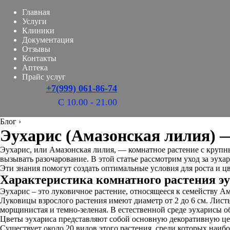
Главная
Услуги
Клиники
Документация
Отзывы
Контакты
Аптека
Прайс услуг
+7(999) 061-86-74
С 10.00 - 21.00
Блог
›
Эухарис (Амазонская лилия) —
Эухарис, или Амазонская лилия, — комнатное растение с крупн
вызывать разочарование. В этой статье рассмотрим уход за эуха
Эти знания помогут создать оптимальные условия для роста и цв
Характеристика комнатного растения э
Эухарис – это луковичное растение, относящееся к семейству 
Луковицы взрослого растения имеют диаметр от 2 до 6 см. Лис
морщинистая и темно-зеленая. В естественной среде эухарисы об
Цветы эухариса представляют собой основную декоративную цен
Существует около 20 видов этого растения, среди которых наиб