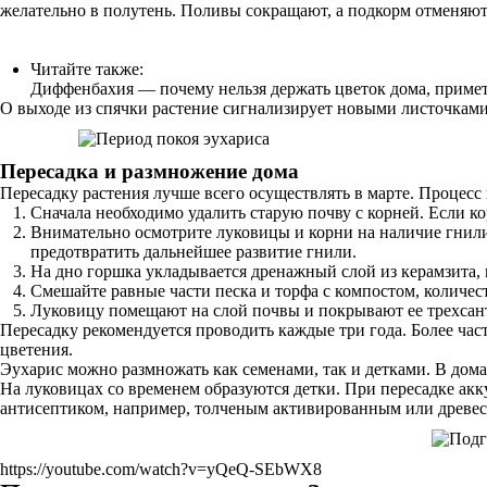
желательно в полутень. Поливы сокращают, а подкорм отменяют
Читайте также:
Диффенбахия — почему нельзя держать цветок дома, примет
О выходе из спячки растение сигнализирует новыми листочками.
Пересадка и размножение дома
Пересадку растения лучше всего осуществлять в марте. Процесс 
Сначала необходимо удалить старую почву с корней. Если к
Внимательно осмотрите луковицы и корни на наличие гнили
предотвратить дальнейшее развитие гнили.
На дно горшка укладывается дренажный слой из керамзита, 
Смешайте равные части песка и торфа с компостом, количес
Луковицу помещают на слой почвы и покрывают ее трехсан
Пересадку рекомендуется проводить каждые три года. Более част
цветения.
Эухарис можно размножать как семенами, так и детками. В дом
На луковицах со временем образуются детки. При пересадке акк
антисептиком, например, толченым активированным или древесн
https://youtube.com/watch?v=yQeQ-SEbWX8