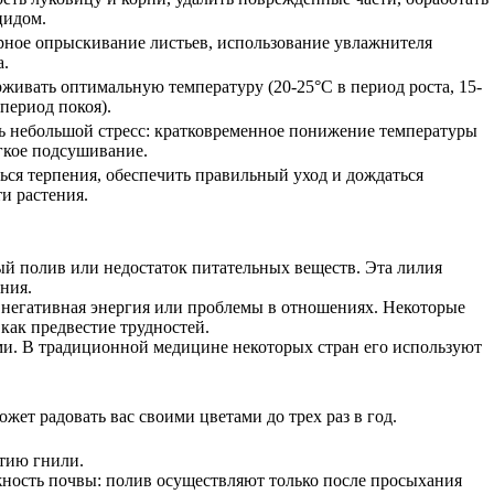
цидом.
рное опрыскивание листьев, использование увлажнителя
а.
живать оптимальную температуру (20-25°C в период роста, 15-
 период покоя).
ь небольшой стресс: кратковременное понижение температуры
гкое подсушивание.
ься терпения, обеспечить правильный уход и дождаться
ти растения.
ый полив или недостаток питательных веществ. Эта лилия
ния.
сть негативная энергия или проблемы в отношениях. Некоторые
как предвестие трудностей.
ами. В традиционной медицине некоторых стран его используют
жет радовать вас своими цветами до трех раз в год.
итию гнили.
жность почвы: полив осуществляют только после просыхания