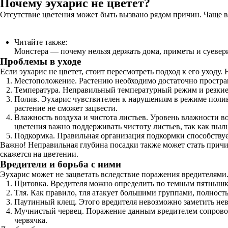
Почему эухарис не цветет?
Отсутствие цветения может быть вызвано рядом причин. Чаще в
Читайте также:
Монстера — почему нельзя держать дома, приметы и суевер
Проблемы в уходе
Если эухарис не цветет, стоит пересмотреть подход к его уходу
Местоположение. Растению необходимо достаточно пространст
Температура. Неправильный температурный режим и резкие 
Полив. Эухарис чувствителен к нарушениям в режиме полив
растение не сможет зацвести.
Влажность воздуха и чистота листьев. Уровень влажности во
цветения важно поддерживать чистоту листьев, так как пыл
Подкормка. Правильная организация подкормки способствуе
Важно! Неправильная глубина посадки также может стать причин
скажется на цветении.
Вредители и борьба с ними
Эухарис может не зацветать вследствие поражения вредителями.
Щитовка. Вредителя можно определить по темным пятнышка
Тля. Как правило, тля атакует большими группами, полнос
Паутинный клещ. Этого вредителя невозможно заметить нев
Мучнистый червец. Поражение данным вредителем сопровож
червячка.