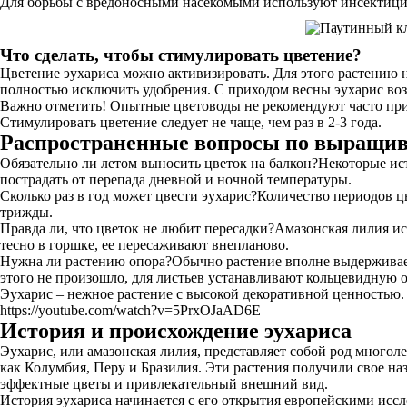
Для борьбы с вредоносными насекомыми используют инсектици
Что сделать, чтобы стимулировать цветение?
Цветение эухариса можно активизировать. Для этого растению 
полностью исключить удобрения. С приходом весны эухарис воз
Важно отметить! Опытные цветоводы не рекомендуют часто приб
Стимулировать цветение следует не чаще, чем раз в 2-3 года.
Распространенные вопросы по выращи
Обязательно ли летом выносить цветок на балкон?Некоторые ис
пострадать от перепада дневной и ночной температуры.
Сколько раз в год может цвести эухарис?Количество периодов ц
трижды.
Правда ли, что цветок не любит пересадки?Амазонская лилия и
тесно в горшке, ее пересаживают внепланово.
Нужна ли растению опора?Обычно растение вполне выдерживает м
этого не произошло, для листьев устанавливают кольцевидную 
Эухарис – нежное растение с высокой декоративной ценностью.
https://youtube.com/watch?v=5PrxOJaAD6E
История и происхождение эухариса
Эухарис, или амазонская лилия, представляет собой род много
как Колумбия, Перу и Бразилия. Эти растения получили свое наз
эффектные цветы и привлекательный внешний вид.
История эухариса начинается с его открытия европейскими иссл