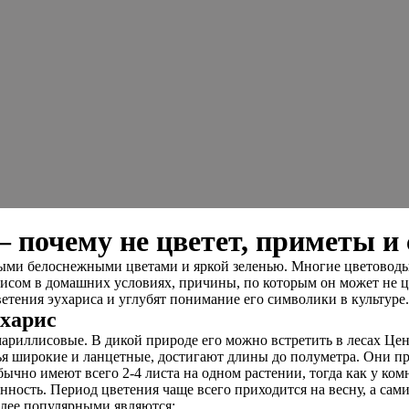
 почему не цветет, приметы и 
ыми белоснежными цветами и яркой зеленью. Многие цветоводы 
рисом в домашних условиях, причины, по которым он может не цв
етения эухариса и углубят понимание его символики в культуре.
ухарис
Амариллисовые. В дикой природе его можно встретить в лесах 
тья широкие и ланцетные, достигают длины до полуметра. Они 
ычно имеют всего 2-4 листа на одном растении, тогда как у ком
ность. Период цветения чаще всего приходится на весну, а са
олее популярными являются: