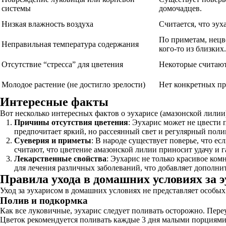
системы
домочадцев.
Низкая влажность воздуха
Считается, что эух
По приметам, нецв
Неправильная температура содержания
кого-то из близких.
Отсутствие “стресса” для цветения
Некоторые считают,
Молодое растение (не достигло зрелости)
Нет конкретных пр
Интересные факты
Вот несколько интересных фактов о эухарисе (амазонской лилии
Причины отсутствия цветения
: Эухарис может не цвести 
предпочитает яркий, но рассеянный свет и регулярный полив
Суеверия и приметы
: В народе существует поверье, что ес
считают, что цветение амазонской лилии приносит удачу и 
Лекарственные свойства
: Эухарис не только красивое ко
для лечения различных заболеваний, что добавляет дополнит
Правила ухода в домашних условиях за 
Уход за эухарисом в домашних условиях не представляет особых 
Полив и подкормка
Как все луковичные, эухарис следует поливать осторожно. Пере
Цветок рекомендуется поливать каждые 3 дня малыми порциями 