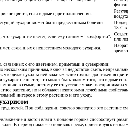
фунги
Регуля
арис не цветет, если в доме царит одиночество.
воздух
етущий эухарис может быть предвестником болезни
Поддер
18°C в
Создат
 что эухарис не цветет, если ему слишком “комфортно”.
или ле
Набрат
имет, связанных с нецветением молодого эухариса.
зрелос
), связанных с его цветением, приметами и суевериями:
по нескольким причинам, включая недостаток света, неправильн
, что делает уход за ней важным аспектом для достижения цвете
ли эухарис не цветет, это может быть знаком того, что в доме е
гармонию в семью, поэтому ее отсутствие может восприниматься 
мнатное растение, но и обладает некоторыми лечебными свойств
ельный интерес к этому растению и его уходу.
эухарисом
трудностей. При соблюдении советов экспертов это растение смо
увлажнение и застой влаги в поддоне горшка способствует разв
воды. В период покоя его поливают реже, ориентируясь на вла