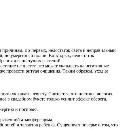
им причинам. Во-первых, недостаток света и неправильный
й, но умеренный полив. Во-вторых, недостаток
брения для цветущих растений.
астение не цветет, это может указывать на негативные
же провести ритуал очищения. Таким образом, уход за
нято украшать невесту. Считается, что цветок в волосах
а в свадебном букете только усилит эффект оберега.
энергию и погибает.
апряженной атмосфере дома.
ностей и талантов ребенка. Существует поверье о том, что