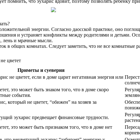
ет помнить, что эухарис ядовит, поэтому позволять ребенку прик
лать?
ложительной энергии. Согласно даосской практике, оно поглоща
ошения и устраняет конфликты между родителями и детьми. Осо
, лень и мрачные мысли.
 в общих комнатах. Следует заметить, что не все комнатные ра
Приметы и суеверия
арис не цветет, если в доме царит негативная энергия или
Перест
солнеч
етет, это может быть знаком того, что в доме скоро
Регуля
тные события.
землян
ис, который не цветет, “обижен” на хозяев за
Обеспе
пониже
Регуля
етущий эухарис предвещает финансовые трудности.
растен
етет, это может быть признаком того, что в доме нет
Переса
корнев
е, что нецветущий эухарис “забирает” энергию у
Осмотр