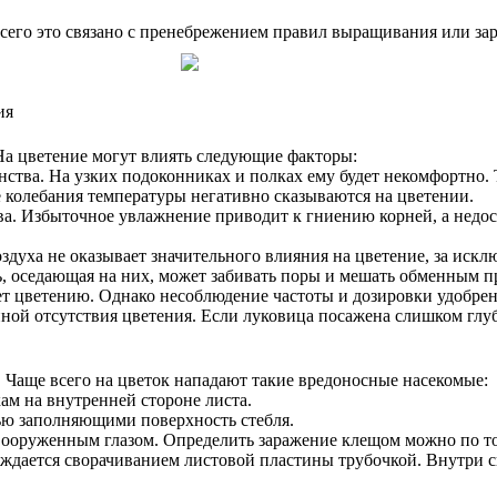
сего это связано с пренебрежением правил выращивания или за
ия
. На цветение могут влиять следующие факторы:
ва. На узких подоконниках и полках ему будет некомфортно. Та
колебания температуры негативно сказываются на цветении.
а. Избыточное увлажнение приводит к гниению корней, а недост
здуха не оказывает значительного влияния на цветение, за искл
ь, оседающая на них, может забивать поры и мешать обменным п
т цветению. Однако несоблюдение частоты и дозировки удобрени
ой отсутствия цветения. Если луковица посажена слишком глубо
 Чаще всего на цветок нападают такие вредоносные насекомые:
м на внутренней стороне листа.
тью заполняющими поверхность стебля.
ооруженным глазом. Определить заражение клещом можно по тон
дается сворачиванием листовой пластины трубочкой. Внутри св