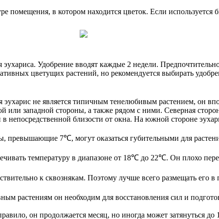
ре помещения, в котором находится цветок. Если используется б
я эухариса. Удобрение вводят каждые 2 недели. Предпочтительн
ративных цветущих растений, но рекомендуется выбирать удобр
я эухарис не является типичным тенелюбивым растением, он впо
 или западной стороны, а также рядом с ними. Северная сторон
 в непосредственной близости от окна. На южной стороне эухар
ы, превышающие 7℃, могут оказаться губительными для растения
ечивать температуру в диапазоне от 18℃ до 22℃. Он плохо перен
вствительно к сквознякам. Поэтому лучше всего размещать его 
ным растениям он необходим для восстановления сил и подгото
правило, он продолжается месяц, но иногда может затянуться до