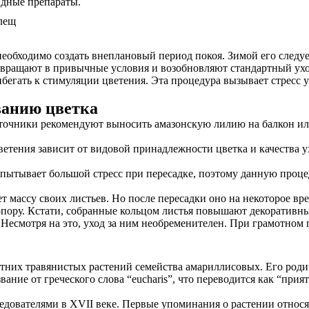
дные препараты.
необходимо создать внеплановый период покоя. Зимой его следу
вращают в привычные условия и возобновляют стандартный уход.
егать к стимуляции цветения. Эта процедура вызывает стресс у
ванию цветка
точники рекомендуют выносить амазонскую лилию на балкон или
ветения зависит от видовой принадлежности цветка и качества у
спытывает большой стресс при пересадке, поэтому данную проце
ассу своих листьев. Но после пересадки оно на некоторое время
опору. Кстати, собранные кольцом листья повышают декоративны
 Несмотря на это, уход за ним необременителен. При грамотном
летних травянистых растений семейства амариллисовых. Его ро
вание от греческого слова “eucharis”, что переводится как “при
едователями в XVII веке. Первые упоминания о растении относят