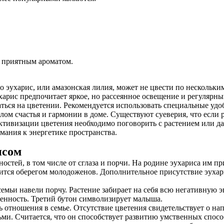
 приятным ароматом.
о эухарис, или амазонская лилия, может не цвести по нескольк
арис предпочитает яркое, но рассеянное освещение и регулярны
аться на цветении. Рекомендуется использовать специальные удо
лом счастья и гармонии в доме. Существуют суеверия, что если р
активизации цветения необходимо поговорить с растением или да
имания к энергетике пространства.
исом
тей, в том числе от сглаза и порчи. На родине эухариса им при
тся оберегом молодоженов. Дополнительное присутствие эухарис
з семьи навели порчу. Растение забирает на себя всю негативную 
менность. Третий бутон символизирует малыша.
ь отношения в семье. Отсутствие цветения свидетельствует о н
ми. Считается, что он способствует развитию умственных способ