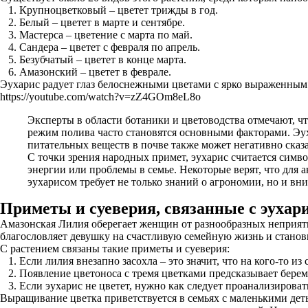
Крупноцветковый – цветет трижды в год.
Белый – цветет в марте и сентябре.
Мастерса – цветение с марта по май.
Сандера – цветет с февраля по апрель.
Безубчатый – цветет в конце марта.
Амазонский – цветет в феврале.
Эухарис радует глаз белоснежными цветами с ярко выраженным
https://youtube.com/watch?v=zZ4GOm8eL8o
Эксперты в области ботаники и цветоводства отмечают, чт
режим полива часто становятся основными факторами. Эух
питательных веществ в почве также может негативно сказ
С точки зрения народных примет, эухарис считается симво
энергии или проблемы в семье. Некоторые верят, что для 
эухарисом требует не только знаний о агрономии, но и вн
Приметы и суеверия, связанные с эухар
Амазонская Лилия оберегает женщин от разнообразных неприятнос
благословляет девушку на счастливую семейную жизнь и станови
С растением связаны такие приметы и суеверия:
Если лилия внезапно засохла – это значит, что на кого-то и
Появление цветоноса с тремя цветками предсказывает бере
Если эухарис не цветет, нужно как следует проанализироват
Выращивание цветка приветствуется в семьях с маленькими деть