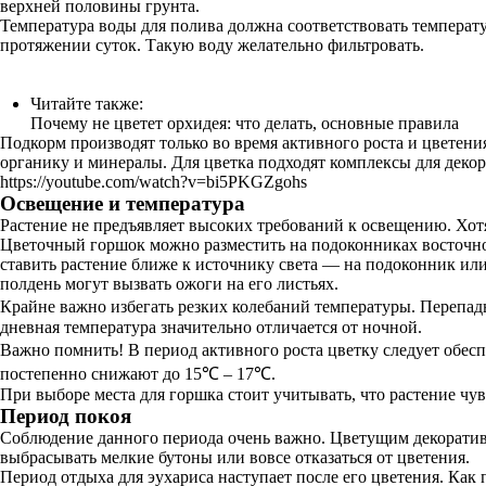
верхней половины грунта.
Температура воды для полива должна соответствовать температу
протяжении суток. Такую воду желательно фильтровать.
Читайте также:
Почему не цветет орхидея: что делать, основные правила
Подкорм производят только во время активного роста и цветени
органику и минералы. Для цветка подходят комплексы для деко
https://youtube.com/watch?v=bi5PKGZgohs
Освещение и температура
Растение не предъявляет высоких требований к освещению. Хот
Цветочный горшок можно разместить на подоконниках восточной
ставить растение ближе к источнику света — на подоконник или
полдень могут вызвать ожоги на его листьях.
Крайне важно избегать резких колебаний температуры. Перепад
дневная температура значительно отличается от ночной.
Важно помнить! В период активного роста цветку следует обесп
постепенно снижают до 15℃ – 17℃.
При выборе места для горшка стоит учитывать, что растение чу
Период покоя
Соблюдение данного периода очень важно. Цветущим декоратив
выбрасывать мелкие бутоны или вовсе отказаться от цветения.
Период отдыха для эухариса наступает после его цветения. Как 