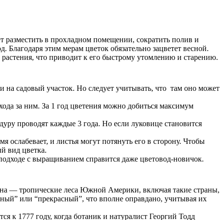
ет разместить в прохладном помещении, сократить полив и
 Благодаря этим мерам цветок обязательно зацветет весной.
 растения, что приводит к его быстрому утомлению и старению.
 на садовый участок. Но следует учитывать, что там оно может
хода за ним. За 1 год цветения можно добиться максимум
дуру проводят каждые 3 года. Но если луковице становится
 ослабевает, и листья могут потянуть его в сторону. Чтобы
й вид цветка.
 подходе с выращиванием справится даже цветовод-новичок.
дина — тропические леса Южной Америки, включая такие страны,
ятный” или “прекрасный”, что вполне оправдано, учитывая их
ся к 1777 году, когда ботаник и натуралист Георгий Тодд