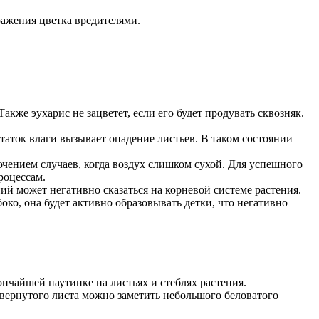
ражения цветка вредителями.
кже эухарис не зацветет, если его будет продувать сквозняк.
аток влаги вызывает опадение листьев. В таком состоянии
ючением случаев, когда воздух слишком сухой. Для успешного
роцессам.
й может негативно сказаться на корневой системе растения.
ко, она будет активно образовывать детки, что негативно
чайшей паутинке на листьях и стеблях растения.
ернутого листа можно заметить небольшого беловатого