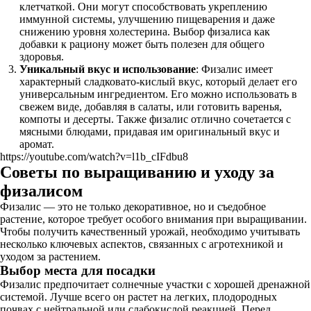
клетчаткой. Они могут способствовать укреплению
иммунной системы, улучшению пищеварения и даже
снижению уровня холестерина. Выбор физалиса как
добавки к рациону может быть полезен для общего
здоровья.
Уникальный вкус и использование
: Физалис имеет
характерный сладковато-кислый вкус, который делает его
универсальным ингредиентом. Его можно использовать в
свежем виде, добавляя в салаты, или готовить варенья,
компоты и десерты. Также физалис отлично сочетается с
мясными блюдами, придавая им оригинальный вкус и
аромат.
https://youtube.com/watch?v=l1b_cIFdbu8
Советы по выращиванию и уходу за
физалисом
Физалис — это не только декоративное, но и съедобное
растение, которое требует особого внимания при выращивании.
Чтобы получить качественный урожай, необходимо учитывать
несколько ключевых аспектов, связанных с агротехникой и
уходом за растением.
Выбор места для посадки
Физалис предпочитает солнечные участки с хорошей дренажной
системой. Лучше всего он растет на легких, плодородных
почвах с нейтральной или слабокислой реакцией. Перед