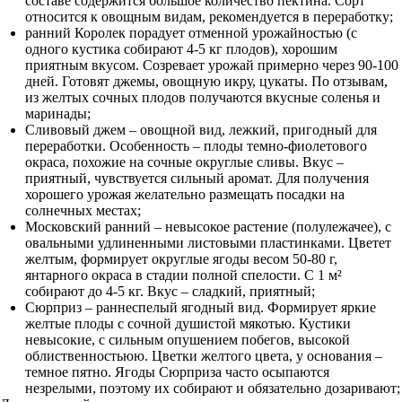
составе содержится большое количество пектина. Сорт
относится к овощным видам, рекомендуется в переработку;
ранний Королек порадует отменной урожайностью (с
одного кустика собирают 4-5 кг плодов), хорошим
приятным вкусом. Созревает урожай примерно через 90-100
дней. Готовят джемы, овощную икру, цукаты. По отзывам,
из желтых сочных плодов получаются вкусные соленья и
маринады;
Сливовый джем – овощной вид, лежкий, пригодный для
переработки. Особенность – плоды темно-фиолетового
окраса, похожие на сочные округлые сливы. Вкус –
приятный, чувствуется сильный аромат. Для получения
хорошего урожая желательно размещать посадки на
солнечных местах;
Московский ранний – невысокое растение (полулежачее), с
овальными удлиненными листовыми пластинками. Цветет
желтым, формирует округлые ягоды весом 50-80 г,
янтарного окраса в стадии полной спелости. С 1 м²
собирают до 4-5 кг. Вкус – сладкий, приятный;
Сюрприз – раннеспелый ягодный вид. Формирует яркие
желтые плоды с сочной душистой мякотью. Кустики
невысокие, с сильным опушением побегов, высокой
облиственностьюю. Цветки желтого цвета, у основания –
темное пятно. Ягоды Сюрприза часто осыпаются
незрелыми, поэтому их собирают и обязательно дозаривают;