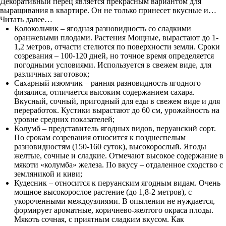
Декоративный перец является прекрасным вариантом для
выращивания в квартире. Он не только принесет вкусные и…
Читать далее…
Колокольчик – ягодная разновидность со сладкими
оранжевыми плодами. Растения Мощные, вырастают до 1-
1,2 метров, отчасти стелются по поверхности земли. Сроки
созревания – 100-120 дней, но точное время определяется
погодными условиями. Используется в свежем виде, для
различных заготовок;
Сахарный изюмчик – ранняя разновидность ягодного
физалиса, отличается высоким содержанием сахара.
Вкусный, сочный, пригодный для еды в свежем виде и для
переработок. Кустики вырастают до 60 см, урожайность на
уровне средних показателей;
Колумб – представитель ягодных видов, перуанский сорт.
По срокам созревания относится к позднеспелым
разновидностям (150-160 суток), высокорослый. Ягоды
желтые, сочные и сладкие. Отмечают высокое содержание в
мякоти «колумба» железа. По вкусу – отдаленное сходство с
земляникой и киви;
Кудесник – относится к перуанским ягодным видам. Очень
мощное высокорослое растение (до 1,8-2 метров), с
укороченными междоузлиями. В опылении не нуждается,
формирует ароматные, коричнево-желтого окраса плоды.
Мякоть сочная, с приятным сладким вкусом. Как