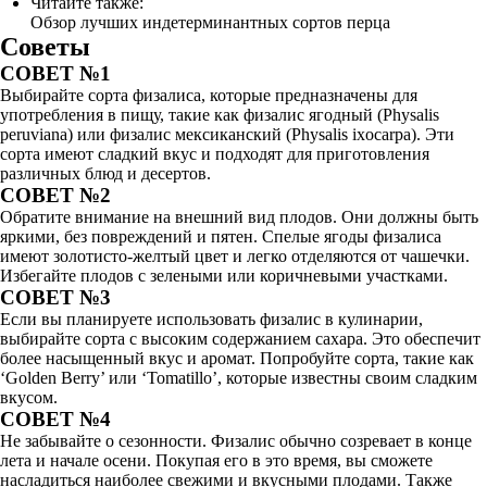
Читайте также:
Обзор лучших индетерминантных сортов перца
Советы
СОВЕТ №1
Выбирайте сорта физалиса, которые предназначены для
употребления в пищу, такие как физалис ягодный (Physalis
peruviana) или физалис мексиканский (Physalis ixocarpa). Эти
сорта имеют сладкий вкус и подходят для приготовления
различных блюд и десертов.
СОВЕТ №2
Обратите внимание на внешний вид плодов. Они должны быть
яркими, без повреждений и пятен. Спелые ягоды физалиса
имеют золотисто-желтый цвет и легко отделяются от чашечки.
Избегайте плодов с зелеными или коричневыми участками.
СОВЕТ №3
Если вы планируете использовать физалис в кулинарии,
выбирайте сорта с высоким содержанием сахара. Это обеспечит
более насыщенный вкус и аромат. Попробуйте сорта, такие как
‘Golden Berry’ или ‘Tomatillo’, которые известны своим сладким
вкусом.
СОВЕТ №4
Не забывайте о сезонности. Физалис обычно созревает в конце
лета и начале осени. Покупая его в это время, вы сможете
насладиться наиболее свежими и вкусными плодами. Также