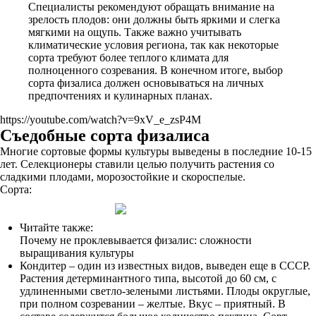
Специалисты рекомендуют обращать внимание на
зрелость плодов: они должны быть яркими и слегка
мягкими на ощупь. Также важно учитывать
климатические условия региона, так как некоторые
сорта требуют более теплого климата для
полноценного созревания. В конечном итоге, выбор
сорта физалиса должен основываться на личных
предпочтениях и кулинарных планах.
https://youtube.com/watch?v=9xV_e_zsP4M
Съедобные сорта физалиса
Многие сортовые формы культуры выведены в последние 10-15
лет. Селекционеры ставили целью получить растения со
сладкими плодами, морозостойкие и скороспелые.
Сорта:
Читайте также:
Почему не проклевывается физалис: сложности
выращивания культуры
Кондитер – один из известных видов, выведен еще в СССР.
Растения детерминантного типа, высотой до 60 см, с
удлиненными светло-зелеными листьями. Плоды округлые,
при полном созревании – желтые. Вкус – приятный. В