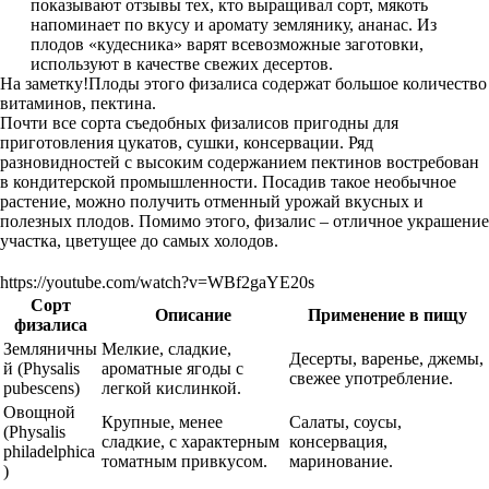
показывают отзывы тех, кто выращивал сорт, мякоть
напоминает по вкусу и аромату землянику, ананас. Из
плодов «кудесника» варят всевозможные заготовки,
используют в качестве свежих десертов.
На заметку!Плоды этого физалиса содержат большое количество
витаминов, пектина.
Почти все сорта съедобных физалисов пригодны для
приготовления цукатов, сушки, консервации. Ряд
разновидностей с высоким содержанием пектинов востребован
в кондитерской промышленности. Посадив такое необычное
растение, можно получить отменный урожай вкусных и
полезных плодов. Помимо этого, физалис – отличное украшение
участка, цветущее до самых холодов.
https://youtube.com/watch?v=WBf2gaYE20s
Сорт
Описание
Применение в пищу
физалиса
Земляничны
Мелкие, сладкие,
Десерты, варенье, джемы,
й (Physalis
ароматные ягоды с
свежее употребление.
pubescens)
легкой кислинкой.
Овощной
Крупные, менее
Салаты, соусы,
(Physalis
сладкие, с характерным
консервация,
philadelphica
томатным привкусом.
маринование.
)