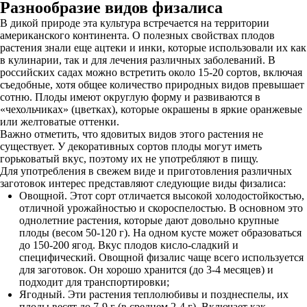
Разнообразие видов физалиса
В дикой природе эта культура встречается на территории
американского континента. О полезных свойствах плодов
растения знали еще ацтеки и инки, которые использовали их как
в кулинарии, так и для лечения различных заболеваний. В
российских садах можно встретить около 15-20 сортов, включая
съедобные, хотя общее количество природных видов превышает
сотню. Плоды имеют округлую форму и развиваются в
«чехольчиках» (цветках), которые окрашены в яркие оранжевые
или желтоватые оттенки.
Важно отметить, что ядовитых видов этого растения не
существует. У декоративных сортов плоды могут иметь
горьковатый вкус, поэтому их не употребляют в пищу.
Для употребления в свежем виде и приготовления различных
заготовок интерес представляют следующие виды физалиса:
Овощной. Этот сорт отличается высокой холодостойкостью,
отличной урожайностью и скороспелостью. В основном это
однолетние растения, которые дают довольно крупные
плоды (весом 50-120 г). На одном кусте может образоваться
до 150-200 ягод. Вкус плодов кисло-сладкий и
специфический. Овощной физалис чаще всего используется
для заготовок. Он хорошо хранится (до 3-4 месяцев) и
подходит для транспортировки;
Ягодный. Эти растения теплолюбивы и позднеспелы, их
плоды весят до 7-9 г (в среднем 2-4 г). Включает как