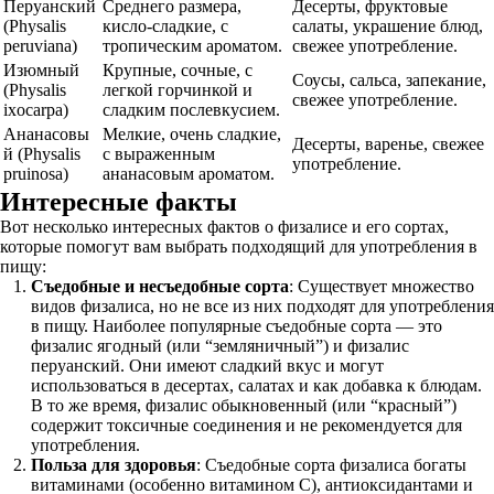
Перуанский
Среднего размера,
Десерты, фруктовые
(Physalis
кисло-сладкие, с
салаты, украшение блюд,
peruviana)
тропическим ароматом.
свежее употребление.
Изюмный
Крупные, сочные, с
Соусы, сальса, запекание,
(Physalis
легкой горчинкой и
свежее употребление.
ixocarpa)
сладким послевкусием.
Ананасовы
Мелкие, очень сладкие,
Десерты, варенье, свежее
й (Physalis
с выраженным
употребление.
pruinosa)
ананасовым ароматом.
Интересные факты
Вот несколько интересных фактов о физалисе и его сортах,
которые помогут вам выбрать подходящий для употребления в
пищу:
Съедобные и несъедобные сорта
: Существует множество
видов физалиса, но не все из них подходят для употребления
в пищу. Наиболее популярные съедобные сорта — это
физалис ягодный (или “земляничный”) и физалис
перуанский. Они имеют сладкий вкус и могут
использоваться в десертах, салатах и как добавка к блюдам.
В то же время, физалис обыкновенный (или “красный”)
содержит токсичные соединения и не рекомендуется для
употребления.
Польза для здоровья
: Съедобные сорта физалиса богаты
витаминами (особенно витамином C), антиоксидантами и