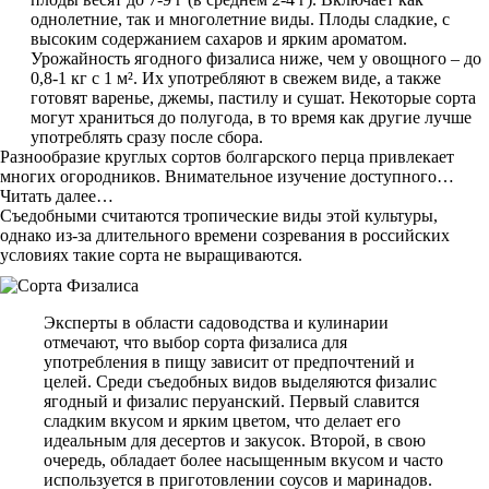
однолетние, так и многолетние виды. Плоды сладкие, с
высоким содержанием сахаров и ярким ароматом.
Урожайность ягодного физалиса ниже, чем у овощного – до
0,8-1 кг с 1 м². Их употребляют в свежем виде, а также
готовят варенье, джемы, пастилу и сушат. Некоторые сорта
могут храниться до полугода, в то время как другие лучше
употреблять сразу после сбора.
Разнообразие круглых сортов болгарского перца привлекает
многих огородников. Внимательное изучение доступного…
Читать далее…
Съедобными считаются тропические виды этой культуры,
однако из-за длительного времени созревания в российских
условиях такие сорта не выращиваются.
Эксперты в области садоводства и кулинарии
отмечают, что выбор сорта физалиса для
употребления в пищу зависит от предпочтений и
целей. Среди съедобных видов выделяются физалис
ягодный и физалис перуанский. Первый славится
сладким вкусом и ярким цветом, что делает его
идеальным для десертов и закусок. Второй, в свою
очередь, обладает более насыщенным вкусом и часто
используется в приготовлении соусов и маринадов.