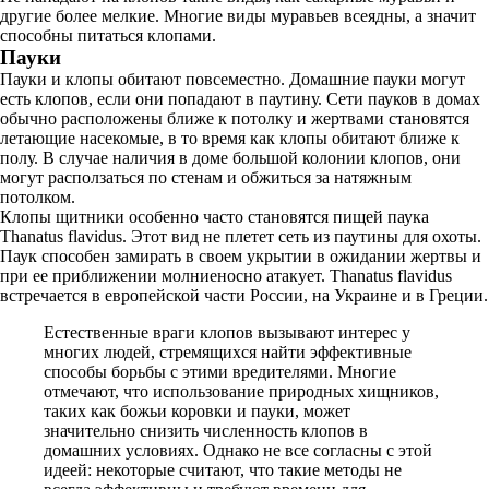
другие более мелкие. Многие виды муравьев всеядны, а значит
способны питаться клопами.
Пауки
Пауки и клопы обитают повсеместно. Домашние пауки могут
есть клопов, если они попадают в паутину. Сети пауков в домах
обычно расположены ближе к потолку и жертвами становятся
летающие насекомые, в то время как клопы обитают ближе к
полу. В случае наличия в доме большой колонии клопов, они
могут расползаться по стенам и обжиться за натяжным
потолком.
Клопы щитники особенно часто становятся пищей паука
Thanatus flavidus. Этот вид не плетет сеть из паутины для охоты.
Паук способен замирать в своем укрытии в ожидании жертвы и
при ее приближении молниеносно атакует. Thanatus flavidus
встречается в европейской части России, на Украине и в Греции.
Естественные враги клопов вызывают интерес у
многих людей, стремящихся найти эффективные
способы борьбы с этими вредителями. Многие
отмечают, что использование природных хищников,
таких как божьи коровки и пауки, может
значительно снизить численность клопов в
домашних условиях. Однако не все согласны с этой
идеей: некоторые считают, что такие методы не