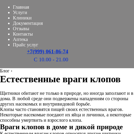
Главная
Услуги
Клиники
Документация
Отзывы
Контакты
Аптека
Прайс услуг
+7(999) 061-86-74
С 10.00 - 21.00
Блог
›
Естественные враги клопов
Щитники обитают не только в природе, но иногда заползают и в
дома. В любой среде они подвержены нападениям со стороны
других насекомых и внутривидовой борьбе.
Клопы часто становятся пищей своих естественных врагов.
Некоторые насекомые поедают их яйца и личинки, а некоторые
способны умертвить и взрослого клопа.
Враги клопов в доме и дикой природе
К естественным врагам клопов относятся другие щитники,