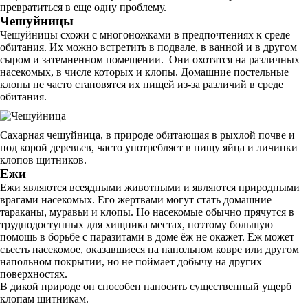
превратиться в еще одну проблему.
Чешуйницы
Чешуйницы схожи с многоножками в предпочтениях к среде
обитания. Их можно встретить в подвале, в ванной и в другом
сыром и затемненном помещении. Они охотятся на различных
насекомых, в числе которых и клопы. Домашние постельные
клопы не часто становятся их пищей из-за различий в среде
обитания.
Сахарная чешуйница, в природе обитающая в рыхлой почве и
под корой деревьев, часто употребляет в пищу яйца и личинки
клопов щитников.
Ежи
Ежи являются всеядными животными и являются природными
врагами насекомых. Его жертвами могут стать домашние
тараканы, муравьи и клопы. Но насекомые обычно прячутся в
труднодоступных для хищника местах, поэтому большую
помощь в борьбе с паразитами в доме ёж не окажет. Ёж может
съесть насекомое, оказавшиеся на напольном ковре или другом
напольном покрытии, но не поймает добычу на других
поверхностях.
В дикой природе он способен наносить существенный ущерб
клопам щитникам.