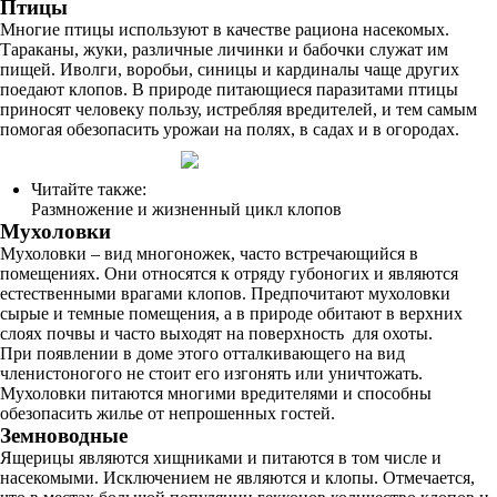
Птицы
Многие птицы используют в качестве рациона насекомых.
Тараканы, жуки, различные личинки и бабочки служат им
пищей. Иволги, воробьи, синицы и кардиналы чаще других
поедают клопов. В природе питающиеся паразитами птицы
приносят человеку пользу, истребляя вредителей, и тем самым
помогая обезопасить урожаи на полях, в садах и в огородах.
Читайте также:
Размножение и жизненный цикл клопов
Мухоловки
Мухоловки – вид многоножек, часто встречающийся в
помещениях. Они относятся к отряду губоногих и являются
естественными врагами клопов. Предпочитают мухоловки
сырые и темные помещения, а в природе обитают в верхних
слоях почвы и часто выходят на поверхность для охоты.
При появлении в доме этого отталкивающего на вид
членистоногого не стоит его изгонять или уничтожать.
Мухоловки питаются многими вредителями и способны
обезопасить жилье от непрошенных гостей.
Земноводные
Ящерицы являются хищниками и питаются в том числе и
насекомыми. Исключением не являются и клопы. Отмечается,