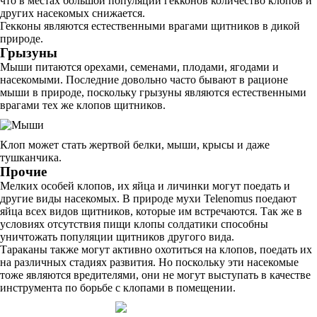
что в местах большой популяции гекконов количество клопов и
других насекомых снижается.
Гекконы являются естественными врагами щитников в дикой
природе.
Грызуны
Мыши питаются орехами, семенами, плодами, ягодами и
насекомыми. Последние довольно часто бывают в рационе
мыши в природе, поскольку грызуны являются естественными
врагами тех же клопов щитников.
Клоп может стать жертвой белки, мыши, крысы и даже
тушканчика.
Прочие
Мелких особей клопов, их яйца и личинки могут поедать и
другие виды насекомых. В природе мухи Telenomus поедают
яйца всех видов щитников, которые им встречаются. Так же в
условиях отсутствия пищи клопы солдатики способны
уничтожать популяции щитников другого вида.
Тараканы также могут активно охотиться на клопов, поедать их
на различных стадиях развития. Но поскольку эти насекомые
тоже являются вредителями, они не могут выступать в качестве
инструмента по борьбе с клопами в помещении.