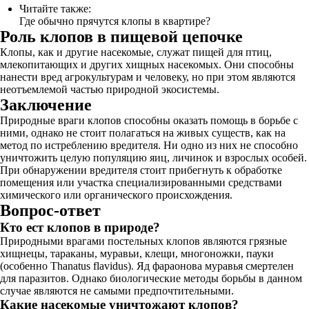
Читайте также:
Где обычно прячутся клопы в квартире?
Роль клопов в пищевой цепочке
Клопы, как и другие насекомые, служат пищей для птиц,
млекопитающих и других хищных насекомых. Они способны
нанести вред агрокультурам и человеку, но при этом являются
неотъемлемой частью природной экосистемы.
Заключение
Природные враги клопов способны оказать помощь в борьбе с
ними, однако не стоит полагаться на живых существ, как на
метод по истреблению вредителя. Ни одно из них не способно
уничтожить целую популяцию яиц, личинок и взрослых особей.
При обнаружении вредителя стоит прибегнуть к обработке
помещения или участка специализированными средствами
химического или органического происхождения.
Вопрос-ответ
Кто ест клопов в природе?
Природными врагами постельных клопов являются грязные
хищнецы, тараканы, муравьи, клещи, многоножки, пауки
(особенно Thanatus flavidus). Яд фараонова муравья смертелен
для паразитов. Однако биологические методы борьбы в данном
случае являются не самыми предпочтительными.
Какие насекомые уничтожают клопов?