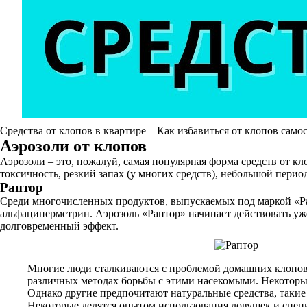
Средства от клопов в квартире – Как избавиться от клопов само
Аэрозоли от клопов
Аэрозоли – это, пожалуй, самая популярная форма средств от к
токсичность, резкий запах (у многих средств), небольшой перио
Раптор
Среди многочисленных продуктов, выпускаемых под маркой «Рапт
альфациперметрин. Аэрозоль «Раптор» начинает действовать уже
долговременный эффект.
Многие люди сталкиваются с проблемой домашних клопов 
различных методах борьбы с этими насекомыми. Некоторые
Однако другие предпочитают натуральные средства, такие
Некоторые делятся опытом использования ловушек и спец