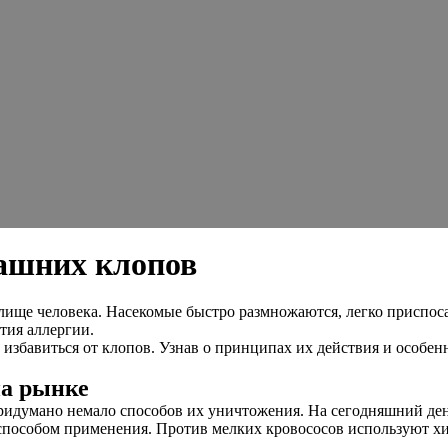
ашних клопов
ище человека. Насекомые быстро размножаются, легко приспос
тия аллергии.
 избавиться от клопов. Узнав о принципах их действия и особе
на рынке
ридумано немало способов их уничтожения. На сегодняшний ден
пособом применения. Против мелких кровососов используют хим