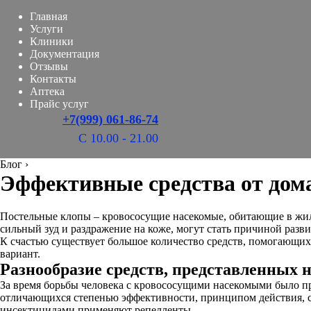
Главная
Услуги
Клиники
Документация
Отзывы
Контакты
Аптека
Прайс услуг
+7(999) 061-86-74
С 10.00 - 21.00
Блог
›
Эффективные средства от дом
Постельные клопы – кровососущие насекомые, обитающие в жил
сильный зуд и раздражение на коже, могут стать причиной разви
К счастью существует большое количество средств, помогающих
вариант.
Разнообразие средств, представленных 
За время борьбы человека с кровососущими насекомыми было п
отличающихся степенью эффективности, принципом действия, с
инсектицидами применяют репелленты.