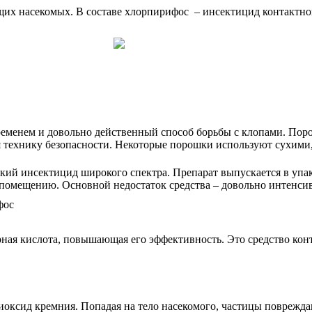
щих насекомых. В составе хлорпирифос – инсектицид контактног
еменем и довольно действенный способ борьбы с клопами. По
я технику безопасности. Некоторые порошки используют сухими, 
ский инсектицид широкого спектра. Препарат выпускается в упак
 помещению. Основной недостаток средства – довольно интенси
ная кислота, повышающая его эффективность. Это средство конт
иоксид кремния. Попадая на тело насекомого, частицы поврежда