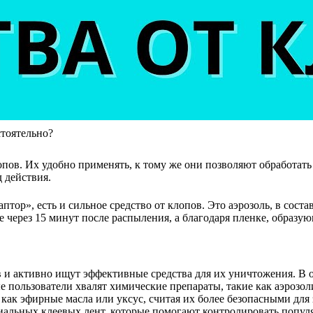
стоятельно?
лопов. Их удобно применять, к тому же они позволяют обработат
д действия.
ор», есть и сильное средство от клопов. Это аэрозоль, в соста
 через 15 минут после распыления, а благодаря пленке, образу
и активно ищут эффективные средства для их уничтожения. В о
 пользователи хвалят химические препараты, такие как аэрозол
 как эфирные масла или уксус, считая их более безопасными дл
иальных клеевых лент, которые помогают контролировать попул