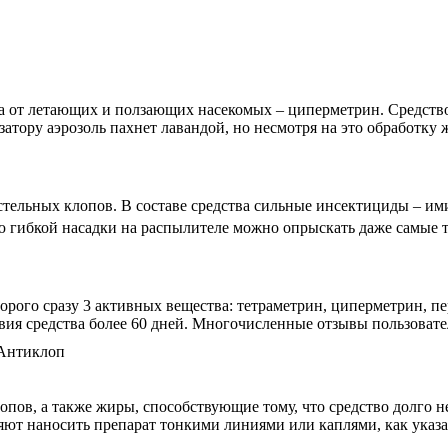
 от летающих и ползающих насекомых – циперметрин. Средство 
атору аэрозоль пахнет лавандой, но несмотря на это обработку
тельных клопов. В составе средства сильные инсектициды – им
ю гибкой насадки на распылителе можно опрыскать даже самые т
торого сразу 3 активных вещества: тетраметрин, циперметрин, п
ствия средства более 60 дней. Многочисленные отзывы пользова
пов, а также жиры, способствующие тому, что средство долго не
яют наносить препарат тонкими линиями или каплями, как указ