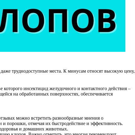
ь даже труднодоступные места. К минусам относят высокую цену,
ве которого инсектицид желудочного и контактного действия –
ющейся на обработанных поверхностях, обеспечивается
тзывах можно встретить разнообразные мнения о
и и порошки, отмечая их быстродействие и эффективность.
я здоровья и домашних животных.
яцию клопов. Важно отметить, что многие рекомендуют