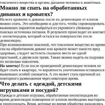
токсичного вещества в органы дыхания человека и животных.
Можно ли спать на обработанных
диванах и кроватях?
На всех кроватях и диванах после их дезинсекции от клопов
можно спать. Это необходимо и для того, чтобы спровоцировать
выживших паразитов выбраться из укромного убежища в
поисках источника питания. В результате происходит их контакт
с инсектицидом, который остался на поверхностях после
дезинсекции.
При возникновении опасений, что токсичное вещество во время
сна на обработанном диване или кровати может нанести вред
здоровью, следует застелить спальное место не одной
простыней, а двумя или тремя. Также можно надеть на подушки
по несколько наволочек.
На заметку!
Если после проведенной дезинсекции человек не
будет спать в квартире, то вероятность уничтожения оставшихся
выживших особей снижается. А это может стать причиной их
повторного размножения через некоторое время.
Что делать с одеждой, детскими
игрушками и посудой?
Одежда и детские игрушки, обработанные инсектицидом во
время дезинсекции помещения от клопов необходимо выстирать
и прополоскать. Вещи, которые во время обработки находились