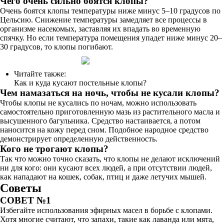
Чего очень сильно боятся клопы?
Очень боятся клопы температуры ниже минус 5–10 градусов по
Цельсию. Снижение температуры замедляет все процессы в
организме насекомых, заставляя их впадать во временную
спячку. Но если температура помещения упадет ниже минус 20–
30 градусов, то клопы погибают.
Читайте также:
Как и куда кусают постельные клопы?
Чем намазаться на ночь, чтобы не кусали клопы?
Чтобы клопы не кусались по ночам, можно использовать
самостоятельно приготовленную мазь из растительного масла и
высушенного багульника. Средство настаивается, а потом
наносится на кожу перед сном. Подобное народное средство
демонстрирует определенную действенность.
Кого не трогают клопы?
Так что можно точно сказать, что клопы не делают исключений
ни для кого: они кусают всех людей, а при отсутствии людей,
как нападают на кошек, собак, птиц и даже летучих мышей.
Советы
СОВЕТ №1
Избегайте использования эфирных масел в борьбе с клопами.
Хотя многие считают, что запахи, такие как лаванда или мята,