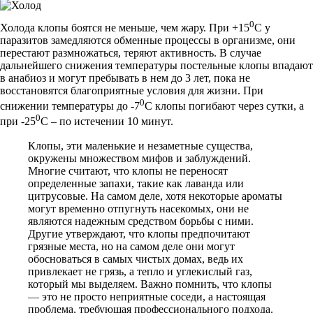
0
Холода клопы боятся не меньше, чем жару. При +15
С у
паразитов замедляются обменные процессы в организме, они
перестают размножаться, теряют активность. В случае
дальнейшего снижения температуры постельные клопы впадают
в анабиоз и могут пребывать в нем до 3 лет, пока не
восстановятся благоприятные условия для жизни. При
0
снижении температуры до -7
С клопы погибают через сутки, а
0
при -25
С – по истечении 10 минут.
Клопы, эти маленькие и незаметные существа,
окружены множеством мифов и заблуждений.
Многие считают, что клопы не переносят
определенные запахи, такие как лаванда или
цитрусовые. На самом деле, хотя некоторые ароматы
могут временно отпугнуть насекомых, они не
являются надежным средством борьбы с ними.
Другие утверждают, что клопы предпочитают
грязные места, но на самом деле они могут
обосноваться в самых чистых домах, ведь их
привлекает не грязь, а тепло и углекислый газ,
который мы выделяем. Важно помнить, что клопы
— это не просто неприятные соседи, а настоящая
проблема, требующая профессионального подхода.