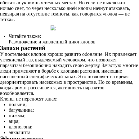
обитать в укромных темных местах. Но если не выключать
ночью свет, то через несколько дней клопы начнут атаковать,
невзирая на отсутствие темноты, как говорится «голод — не
тетка».
Читайте также:
Размножение и жизненный цикл клопов
Запахи растений
У постельных клопов хорошо развито обоняние. Их привлекает
углекислый газ, выделяемый человеком, что позволяет
паразитам безошибочно находить свою жертву. Зачастую многие
люди применяют в борьбе с клопами растения, имеющие
насыщенный специфический запах. Это позволяет на время
дезориентировать насекомых в пространстве. Но со временем,
когда аромат рассеивается, активность паразитов
возобновляется.
Клопы не переносят запах:
полыни;
багульника;
пижмы;
аира;
клопогона;
эвкалипта.
Эфирные масла