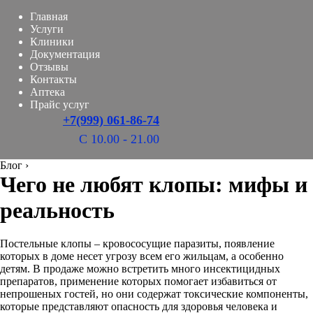
Главная
Услуги
Клиники
Документация
Отзывы
Контакты
Аптека
Прайс услуг
+7(999) 061-86-74
С 10.00 - 21.00
Блог
›
Чего не любят клопы: мифы и
реальность
Постельные клопы – кровососущие паразиты, появление
которых в доме несет угрозу всем его жильцам, а особенно
детям. В продаже можно встретить много инсектицидных
препаратов, применение которых помогает избавиться от
непрошеных гостей, но они содержат токсические компоненты,
которые представляют опасность для здоровья человека и