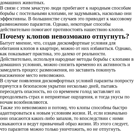
домашних животных.
В связи с этим зачастую люди прибегают к народным способам
борьбы с постельными клопами, не задумываясь, насколько они
эффективны. В большинстве случаев это приводит к массовому
размножению паразитов. Однако, некоторые способы
действительно помогают противостоять нашествию клопов.
Почему клопов невозможно отпугнуть?
Бытует мнение, что, создав дискомфортные условия для
обитания клопов в квартире, можно от них избавиться. Однако,
как показывает практика, это далеко от реальности.
Действительно, используя народные методы борьбы с клопами в
домашних условиях, можно снизить временно их активность и
замедлить процесс размножения, но заставить покинуть
насиженное место невозможно.
В случае появления дискомфортных условий паразиты попросту
прячутся в безопасном укрытии несколько дней, пытаясь
пересидеть опасность, но со временем голод заставляет их
преодолевать страх и неприятные ощущения, и тогда укусы по
ночам возобновляются.
Также это невозможно и потому, что клопы способны быстро
адаптироваться к новым условиям жизни. И, если изначально
они опасаются каких-либо запахов, то впоследствии с ними
свыкаются и ведут привычный образ жизни. Из этого следует,
что паразитов можно только уничтожить, но не отпугнуть.