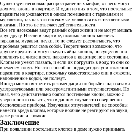
Существует несколько распространенных мифов, от чего могут
дохнуть клопы в квартире. И один из них в том, что постельные
паразиты не уживаются в одном помещении с тараканами и
муравьями, так как эти насекомые являются их естественными
врагами. Но это не отвечает действительности.
Все эти насекомые ведут разный образ жизни и не могут мешать
друг другу. И если в квартире, помимо клопов завелись
тараканы, муравьи, пауки, то не следует рассчитывать, что
проблема решится сама собой. Теоретически возможно, что
другие вредители могут съедать яйца клопов, но существенно
повлиять на численность паразитов в квартире не в состоянии.
Клопы не умеют плавать, и если их погрузить в воду, то они со
временем тонут. Но этот способ не подходит для уничтожения
паразитов в квартире, поскольку самостоятельно они в емкости,
наполненные водой, не полезут.
Иногда можно встретить рекомендации по борьбе с паразитами
ультразвуковыми или электромагнитными отпугивателями. Но
зная, чего действительно боятся постельные клопы, можно с
уверенностью сказать, что в данном случае это совершенно
бесполезные приборы. Излучения отпугивателей не способны
нанести вреда клопам, которые вообще не реагируют на звуки,
даже резкие и громкие.
Заключение
При появлении постельных клопов в доме нужно принимать