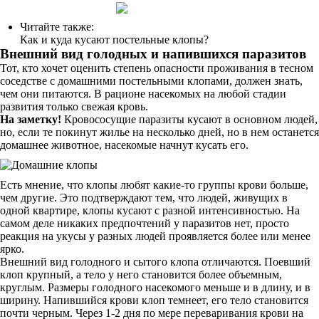
Читайте также:
Как и куда кусают постельные клопы?
Внешний вид голодных и напившихся паразитов
Тот, кто хочет оценить степень опасности проживания в тесном
соседстве с домашними постельными клопами, должен знать,
чем они питаются. В рационе насекомых на любой стадии
развития только свежая кровь.
На заметку!
Кровососущие паразиты кусают в основном людей,
но, если те покинут жилье на несколько дней, но в нем останется
домашнее животное, насекомые начнут кусать его.
Есть мнение, что клопы любят какие-то группы крови больше,
чем другие. Это подтверждают тем, что людей, живущих в
одной квартире, клопы кусают с разной интенсивностью. На
самом деле никаких предпочтений у паразитов нет, просто
реакция на укусы у разных людей проявляется более или менее
ярко.
Внешний вид голодного и сытого клопа отличаются. Поевший
клоп крупный, а тело у него становится более объемным,
круглым. Размеры голодного насекомого меньше и в длину, и в
ширину. Напившийся крови клоп темнеет, его тело становится
почти черным. Через 1-2 дня по мере переваривания крови на