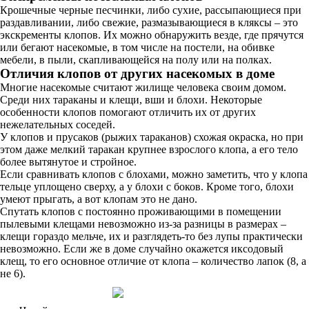
Крошечные черные песчинки, либо сухие, рассыпающиеся при
раздавливании, либо свежие, размазывающиеся в кляксы – это
экскременты клопов. Их можно обнаружить везде, где прячутся
или бегают насекомые, в том числе на постели, на обивке
мебели, в пыли, скапливающейся на полу или на полках.
Отличия клопов от других насекомых в доме
Многие насекомые считают жилище человека своим домом.
Среди них тараканы и клещи, вши и блохи. Некоторые
особенности клопов помогают отличить их от других
нежелательных соседей.
У клопов и прусаков (рыжих тараканов) схожая окраска, но при
этом даже мелкий таракан крупнее взрослого клопа, а его тело
более вытянутое и стройное.
Если сравнивать клопов с блохами, можно заметить, что у клопа
тельце уплощено сверху, а у блохи с боков. Кроме того, блохи
умеют прыгать, а вот клопам это не дано.
Спутать клопов с постоянно проживающими в помещении
пылевыми клещами невозможно из-за разницы в размерах –
клещи гораздо мельче, их и разглядеть-то без лупы практически
невозможно. Если же в доме случайно окажется иксодовый
клещ, то его основное отличие от клопа – количество лапок (8, а
не 6).