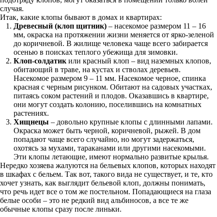
случая.
Итак, какие клопы бывают в домах и квартирах:
Древесный (клоп щитник)
– насекомое размером 11 – 16
мм, окраска на протяжении жизни меняется от ярко-зеленой
до коричневой. В жилище человека чаще всего забирается
осенью в поисках теплого убежища для зимовки.
Клоп-солдатик
или красный клоп – вид наземных клопов,
обитающий в траве, на кустах и стволах деревьев.
Насекомое размером 9 – 11 мм. Насекомое черное, спинка
красная с черным рисунком. Обитают на садовых участках,
питаясь соком растений и плодов. Оказавшись в квартире,
они могут создать колонию, поселившись на комнатных
растениях.
Хищнецы
– довольно крупные клопы с длинными лапами.
Окраска может быть черной, коричневой, рыжей. В дом
попадают чаще всего случайно, но могут задержаться,
охотясь за мухами, тараканами или другими насекомыми.
Эти клопы летающие, имеют нормально развитые крылья.
Нередко хозяева жалуются на бельевых клопов, которых находят
в шкафах с бельем. Так вот, такого вида не существует, и те, кто
хочет узнать, как выглядит бельевой клоп, должны понимать,
что речь идет все о том же постельном. Попадающиеся на глаза
белые особи – это не редкий вид альбиносов, а все те же
обычные клопы сразу после линьки.