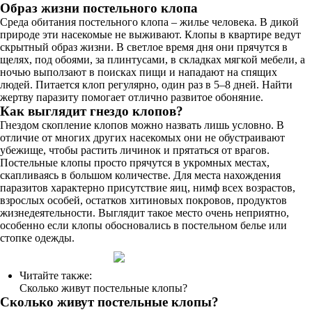
Образ жизни постельного клопа
Среда обитания постельного клопа – жилье человека. В дикой
природе эти насекомые не выживают. Клопы в квартире ведут
скрытный образ жизни. В светлое время дня они прячутся в
щелях, под обоями, за плинтусами, в складках мягкой мебели, а
ночью выползают в поисках пищи и нападают на спящих
людей. Питается клоп регулярно, один раз в 5–8 дней. Найти
жертву паразиту помогает отлично развитое обоняние.
Как выглядит гнездо клопов?
Гнездом скопление клопов можно назвать лишь условно. В
отличие от многих других насекомых они не обустраивают
убежище, чтобы растить личинок и прятаться от врагов.
Постельные клопы просто прячутся в укромных местах,
скапливаясь в большом количестве. Для места нахождения
паразитов характерно присутствие яиц, нимф всех возрастов,
взрослых особей, остатков хитиновых покровов, продуктов
жизнедеятельности. Выглядит такое место очень неприятно,
особенно если клопы обосновались в постельном белье или
стопке одежды.
Читайте также:
Сколько живут постельные клопы?
Сколько живут постельные клопы?