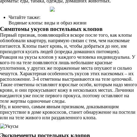
ароматы: еды, табака, одежды, домашних животных.
Читайте также:
Водяные клопы: виды и образ жизни
Симптомы укусов постельных клопов
Первый признак, появляющийся вскоре после того, как клопы
облюбовали квартиру, напрямую связан с тем, чем насекомые
питаются. Клопы пьют кровь, и, чтобы добраться до нее, им
приходится кусать людей (изредка домашних питомцев).
Реакция на укусы клопов у каждого человека индивидуальна. У
кого-то на теле появляются лишь небольшие красные
уплотнения, у других же пораженные места опухают и сильно
чешутся. Характерная особенность укусов этих насекомых – их
расположение. 3-4 отметины выстраиваются на теле цепочкой.
Такие отметины оставляют взрослые особи, которым надо много
крови, и они прокусывают кожу в нескольких местах. Личинки
наедаются уже после первого прокуса, поэтому оставляют на
теле жертвы одиночные следы.
Ну, и конечно, самым явным признаком, доказывающим
присутствие в доме кровососов, станет обнаружение на постели
или на теле живого или раздавленного клопа.
Экскременты постельных клопов