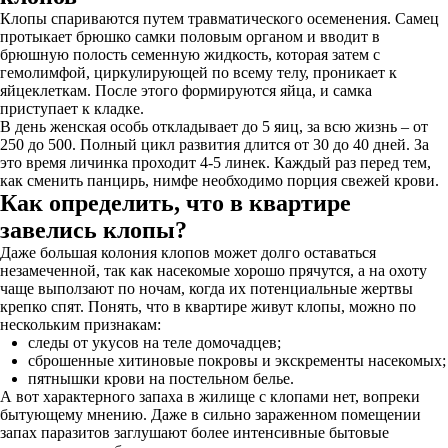
Клопы спариваются путем травматического осеменения. Самец
протыкает брюшко самки половым органом и вводит в
брюшную полость семенную жидкость, которая затем с
гемолимфой, циркулирующей по всему телу, проникает к
яйцеклеткам. После этого формируются яйца, и самка
приступает к кладке.
В день женская особь откладывает до 5 яиц, за всю жизнь – от
250 до 500. Полный цикл развития длится от 30 до 40 дней. За
это время личинка проходит 4-5 линек. Каждый раз перед тем,
как сменить панцирь, нимфе необходимо порция свежей крови.
Как определить, что в квартире
завелись клопы?
Даже большая колония клопов может долго оставаться
незамеченной, так как насекомые хорошо прячутся, а на охоту
чаще выползают по ночам, когда их потенциальные жертвы
крепко спят. Понять, что в квартире живут клопы, можно по
нескольким признакам:
следы от укусов на теле домочадцев;
сброшенные хитиновые покровы и экскременты насекомых;
пятнышки крови на постельном белье.
А вот характерного запаха в жилище с клопами нет, вопреки
бытующему мнению. Даже в сильно зараженном помещении
запах паразитов заглушают более интенсивные бытовые