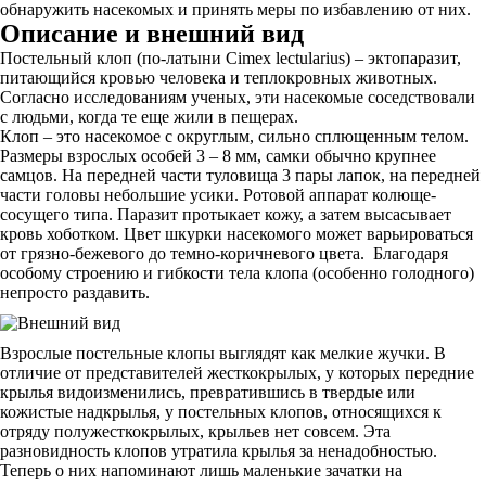
обнаружить насекомых и принять меры по избавлению от них.
Описание и внешний вид
Постельный клоп (по-латыни Cimex lectularius) – эктопаразит,
питающийся кровью человека и теплокровных животных.
Согласно исследованиям ученых, эти насекомые соседствовали
с людьми, когда те еще жили в пещерах.
Клоп – это насекомое с округлым, сильно сплющенным телом.
Размеры взрослых особей 3 – 8 мм, самки обычно крупнее
самцов. На передней части туловища 3 пары лапок, на передней
части головы небольшие усики. Ротовой аппарат колюще-
сосущего типа. Паразит протыкает кожу, а затем высасывает
кровь хоботком. Цвет шкурки насекомого может варьироваться
от грязно-бежевого до темно-коричневого цвета. Благодаря
особому строению и гибкости тела клопа (особенно голодного)
непросто раздавить.
Взрослые постельные клопы выглядят как мелкие жучки. В
отличие от представителей жесткокрылых, у которых передние
крылья видоизменились, превратившись в твердые или
кожистые надкрылья, у постельных клопов, относящихся к
отряду полужесткокрылых, крыльев нет совсем. Эта
разновидность клопов утратила крылья за ненадобностью.
Теперь о них напоминают лишь маленькие зачатки на