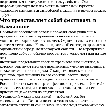
подготовиться к этому увлекательному событию. Эта
информация будет полезна местным жителям и туристам,
желающим насладиться атмосферой праздника и вкусом свежих
арбузов.
Что представляет собой фестиваль в
Камышине
Во многих российских городах проходят свои уникальные
праздники, которые со временем становятся настоящими
«визитными карточками» этих мест. Одним из самых известных
является фестиваль в Камышине, который ежегодно проходит в
одноименном городе Волгоградской области. Это мероприятие
посвящено арбузу и обычно проводится в конце лета или начале
осени.
Фестиваль представляет собой театрализованное шествие, в
котором участвуют местные предприятия, учебные заведения, а
также жители и гости города. С каждым годом количество
туристов, приезжающих на это событие, растет. Люди
приезжают не только из соседних городов, но и из столицы
России. По оценкам экспертов, фестиваль привлекает более 20
тысяч посетителей, и его популярность такова, что на него
приезжают даже гости из других стран.
Утоляющий жажду даже зимой — арбузный сок без
соковыжималки. Всего за полчаса можно самостоятельно
заготовить арбузный сок на зиму, не используя соковыжималку.