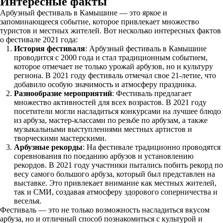
Интересные факты
Арбузный фестиваль в Камышине — это яркое и
запоминающееся событие, которое привлекает множество
туристов и местных жителей. Вот несколько интересных фактов
о фестивале 2021 года:
История фестиваля
: Арбузный фестиваль в Камышине
проводится с 2000 года и стал традиционным событием,
которое отмечает не только урожай арбузов, но и культуру
региона. В 2021 году фестиваль отмечал свое 21-летие, что
добавило особую значимость и атмосферу праздника.
Разнообразие мероприятий
: Фестиваль предлагает
множество активностей для всех возрастов. В 2021 году
посетители могли насладиться конкурсами на лучшее блюдо
из арбуза, мастер-классами по резьбе по арбузам, а также
музыкальными выступлениями местных артистов и
творческими мастерскими.
Арбузные рекорды
: На фестивале традиционно проводятся
соревнования по поеданию арбузов и установлению
рекордов. В 2021 году участники пытались побить рекорд по
весу самого большого арбуза, который был представлен на
выставке. Это привлекает внимание как местных жителей,
так и СМИ, создавая атмосферу здорового соперничества и
веселья.
Фестиваль — это не только возможность насладиться вкусом
арбуза, но и отличный способ познакомиться с культурой и