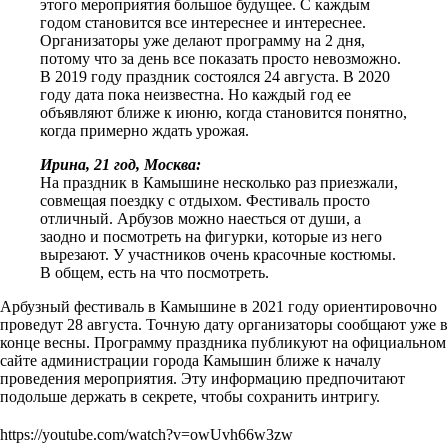
этого мероприятия большое будущее. С каждым
годом становится все интереснее и интереснее.
Организаторы уже делают программу на 2 дня,
потому что за день все показать просто невозможно.
В 2019 году праздник состоялся 24 августа. В 2020
году дата пока неизвестна. Но каждый год ее
объявляют ближе к июню, когда становится понятно,
когда примерно ждать урожая.
Ирина, 21 год, Москва:
На праздник в Камышине несколько раз приезжали,
совмещая поездку с отдыхом. Фестиваль просто
отличный. Арбузов можно наесться от души, а
заодно и посмотреть на фигурки, которые из него
вырезают. У участников очень красочные костюмы.
В общем, есть на что посмотреть.
Арбузный фестиваль в Камышине в 2021 году ориентировочно
проведут 28 августа. Точную дату организаторы сообщают уже в
конце весны. Программу праздника публикуют на официальном
сайте администрации города Камышин ближе к началу
проведения мероприятия. Эту информацию предпочитают
подольше держать в секрете, чтобы сохранить интригу.
https://youtube.com/watch?v=owUvh66w3zw