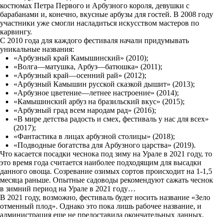
костюмах Петра Первого и Арбузного короля, девушки с
барабанами и, конечно, вкусные арбузы для гостей. В 2008 году
участники уже смогли насладиться искусством мастеров по
карвингу.
С 2010 года для каждого фестиваля начали придумывать
уникальные названия:
«Арбузный край Камышинский» (2010);
«Волга—матушка, Арбуз—батюшка» (2011);
«Арбузный край—осенний рай» (2012);
«Арбузный Камышин русской сказкой дышит» (2013);
«Арбузное цветение—летнее настроение» (2014);
«Камышинский арбуз на бразильский вкус» (2015);
«Арбузный град всем народам рад» (2016);
«В мире детства радость и смех, фестиваль у нас для всех»
(2017);
«Фантастика в лицах арбузной столицы» (2018);
«Подводные богатства для Арбузного царства» (2019).
Что касается посадки чеснока под зиму на Урале в 2021 году, то
это время года считается наиболее подходящим для высадки
данного овоща. Созревание озимых сортов происходит на 1-1,5
месяца раньше. Опытные садоводы рекомендуют сажать чеснок
в зимний период на Урале в 2021 году…
В 2021 году, возможно, фестиваль будет носить название «Зело
отменный плод». Однако это пока лишь рабочее название, и
администрация еще не предоставила окончательных данных,