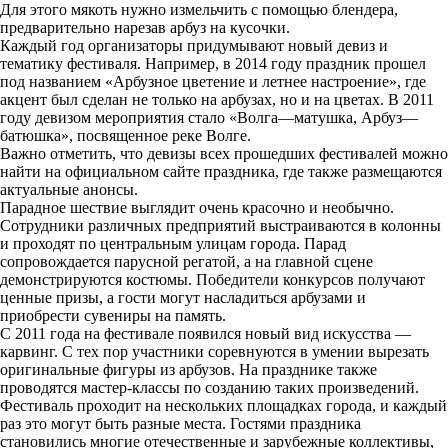
Для этого мякоть нужно измельчить с помощью блендера,
предварительно нарезав арбуз на кусочки.
Каждый год организаторы придумывают новый девиз и
тематику фестиваля. Например, в 2014 году праздник прошел
под названием «Арбузное цветение и летнее настроение», где
акцент был сделан не только на арбузах, но и на цветах. В 2011
году девизом мероприятия стало «Волга—матушка, Арбуз—
батюшка», посвященное реке Волге.
Важно отметить, что девизы всех прошедших фестивалей можно
найти на официальном сайте праздника, где также размещаются
актуальные анонсы.
Парадное шествие выглядит очень красочно и необычно.
Сотрудники различных предприятий выстраиваются в колонны
и проходят по центральным улицам города. Парад
сопровождается парусной регатой, а на главной сцене
демонстрируются костюмы. Победители конкурсов получают
ценные призы, а гости могут насладиться арбузами и
приобрести сувениры на память.
С 2011 года на фестивале появился новый вид искусства —
карвинг. С тех пор участники соревнуются в умении вырезать
оригинальные фигуры из арбузов. На празднике также
проводятся мастер-классы по созданию таких произведений.
Фестиваль проходит на нескольких площадках города, и каждый
раз это могут быть разные места. Гостями праздника
становились многие отечественные и зарубежные коллективы,