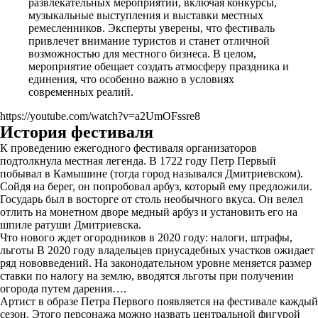
развлекательных мероприятий, включая конкурсы,
музыкальные выступления и выставки местных
ремесленников. Эксперты уверены, что фестиваль
привлечет внимание туристов и станет отличной
возможностью для местного бизнеса. В целом,
мероприятие обещает создать атмосферу праздника и
единения, что особенно важно в условиях
современных реалий.
https://youtube.com/watch?v=a2UmOFssre8
История фестиваля
К проведению ежегодного фестиваля организаторов
подтолкнула местная легенда. В 1722 году Петр Первый
побывал в Камышине (тогда город назывался Дмитриевском).
Сойдя на берег, он попробовал арбуз, который ему предложили.
Государь был в восторге от столь необычного вкуса. Он велел
отлить на монетном дворе медный арбуз и установить его на
шпиле ратуши Дмитриевска.
Что нового ждет огородников в 2020 году: налоги, штрафы,
льготы В 2020 году владельцев приусадебных участков ожидает
ряд нововведений. На законодательном уровне меняется размер
ставки по налогу на землю, вводятся льготы при получении
огорода путем дарения….
Артист в образе Петра Первого появляется на фестивале каждый
сезон. Этого персонажа можно назвать центральной фигурой