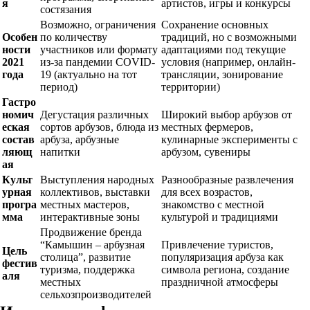
я
артистов, игры и конкурсы
состязания
Возможно, ограничения
Сохранение основных
Особен
по количеству
традиций, но с возможными
ности
участников или формату
адаптациями под текущие
2021
из-за пандемии COVID-
условия (например, онлайн-
года
19 (актуально на тот
трансляции, зонирование
период)
территории)
Гастро
номич
Дегустация различных
Широкий выбор арбузов от
еская
сортов арбузов, блюда из
местных фермеров,
состав
арбуза, арбузные
кулинарные эксперименты с
ляющ
напитки
арбузом, сувениры
ая
Культ
Выступления народных
Разнообразные развлечения
урная
коллективов, выставки
для всех возрастов,
програ
местных мастеров,
знакомство с местной
мма
интерактивные зоны
культурой и традициями
Продвижение бренда
“Камышин – арбузная
Привлечение туристов,
Цель
столица”, развитие
популяризация арбуза как
фестив
туризма, поддержка
символа региона, создание
аля
местных
праздничной атмосферы
сельхозпроизводителей