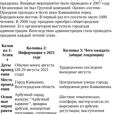
праздника. Впервые мероприятие было проведено в 2007 году.
Организован он был Группой компаний «Бизнес-систем».
Праздник проходил в бухте реки Камышинки перед
Бородинским мостом. В первый раз его посетили около 1000
человек. В 2008 году праздник приобрел общегородское
значение. Его организатором выступила городская
администрация. Впоследствии администрация стала проводить
праздник каждый летний сезон.
Колон
Колонка 2:
ка 1:
Колонка 3: Чего ожидать
Информация о 2021
Аспек
(общие тенденции)
годе
т
Даты
Обычно конец августа
Традиционно последние
провед
(28-29 августа 2021
выходные августа
ения
года)
Место
Город Камышин,
Центральные улицы города,
провед
Волгоградская область
набережная реки Камышинка
ения
Арбузный парад,
Основ
Шествие тематических
конкурс “Арбузный
ные
платформ, мастер-классы по
карвинг”, ярмарка
мероп
вырезанию из арбузов,
арбузов, концертная
рияти
дегустации, выступления
программа, спортивные