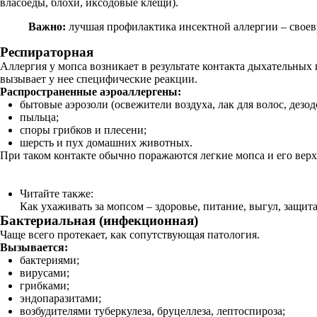
власоеды, блохи, иксодовые клещи).
Важно:
лучшая профилактика инсектной аллергии – своев
Респираторная
Аллергия у мопса возникает в результате контакта дыхательных
вызывает у нее специфические реакции.
Распространенные аэроаллергены:
бытовые аэрозоли (освежители воздуха, лак для волос, дезо
пыльца;
споры грибков и плесени;
шерсть и пух домашних животных.
При таком контакте обычно поражаются легкие мопса и его вер
Читайте также:
Как ухаживать за мопсом – здоровье, питание, выгул, защит
Бактериальная (инфекционная)
Чаще всего протекает, как сопутствующая патология.
Вызывается:
бактериями;
вирусами;
грибками;
эндопаразитами;
возбудителями туберкулеза, бруцеллеза, лептоспироза;