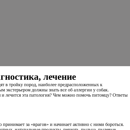
гностика, лечение
дят в тройку пород, наиболее предрасположенных к
м экстерьером должны знать все об аллергии у собак.
я и лечится эта патология? Чем можно помочь питомцу? Ответы
 принимает за «врагов» и начинает активно с ними бороться.
отных, натуральные продукты, перхоть, пыльца, пылевые