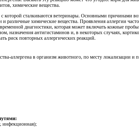
итов, химические вещества.
, с которой сталкиваются ветеринары. Основными причинами воз
 и различные химические вещества. Проявления аллергии часто
временной диагностики, которая может включать кожные пробы 
ном, назначения антигистаминов и, в некоторых случаях, кортик
ать риск повторных аллергических реакций.
тва-аллергена в организм животного, по месту локализации и по
путями:
, инфекционная);