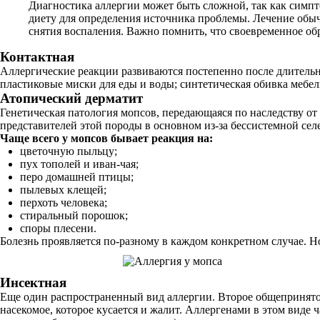
Диагностика аллергии может быть сложной, так как симп
диету для определения источника проблемы. Лечение обычн
снятия воспаления. Важно помнить, что своевременное об
Контактная
Аллергические реакции развиваются постепенно после длительног
пластиковые миски для еды и воды; синтетическая обивка мебе
Атопический дерматит
Генетическая патология мопсов, передающаяся по наследству от
представителей этой породы в основном из-за бессистемной се
Чаще всего у мопсов бывает реакция на:
цветочную пыльцу;
пух тополей и иван-чая;
перо домашней птицы;
пылевых клещей;
перхоть человека;
стиральный порошок;
споры плесени.
Болезнь проявляется по-разному в каждом конкретном случае. 
Инсектная
Еще один распространенный вид аллергии. Второе общепринято
насекомое, которое кусается и жалит. Аллергенами в этом виде 