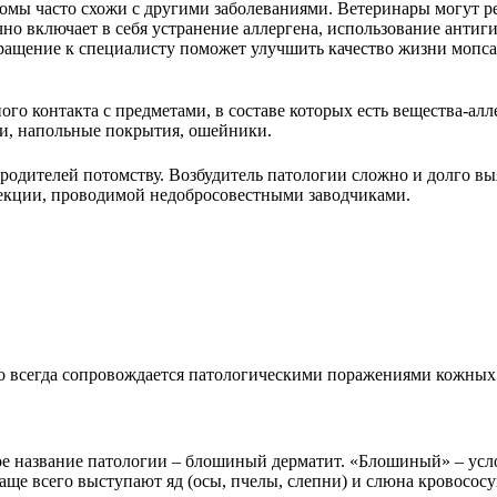
томы часто схожи с другими заболеваниями. Ветеринары могут
о включает в себя устранение аллергена, использование антиги
ращение к специалисту поможет улучшить качество жизни мопса
о контакта с предметами, в составе которых есть вещества-алле
ли, напольные покрытия, ошейники.
 родителей потомству. Возбудитель патологии сложно и долго в
лекции, проводимой недобросовестными заводчиками.
Но всегда сопровождается патологическими поражениями кожных
е название патологии – блошиный дерматит. «Блошиный» – усло
чаще всего выступают яд (осы, пчелы, слепни) и слюна кровосос