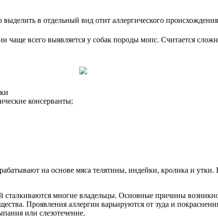
о выделить в отдельный вид отит аллергического происхождения
гии чаще всего выявляется у собак породы мопс. Считается сложн
чки
ические консерванты;
батывают на основе мяса телятины, индейки, кролика и утки. 
рой сталкиваются многие владельцы. Основные причины возникн
ества. Проявления аллергии варьируются от зуда и покраснения
ыпания или слезотечение.