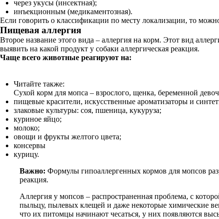
через укусы (инсектная);
инъекционным (медикаментозная).
Если говорить о классификации по месту локализации, то можн
Пищевая
аллергия
Второе название этого вида – аллергия на корм. Этот вид аллер
выявить на какой продукт у собаки аллергическая реакция.
Чаще всего животные реагируют на:
Читайте также:
Сухой корм для мопса – взрослого, щенка, беременной дево
пищевые красители, искусственные ароматизаторы и синтет
злаковые культуры: соя, пшеница, кукуруза;
куриное яйцо;
молоко;
овощи и фрукты желтого цвета;
консервы
курицу.
Важно:
Формулы гипоаллергенных кормов для мопсов разра
реакция.
Аллергия у мопсов – распространенная проблема, с кото
пыльцу, пылевых клещей и даже некоторые химические вещ
что их питомцы начинают чесаться, у них появляются выс