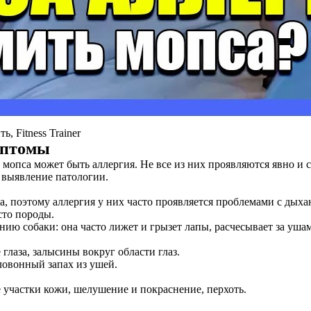
, Fitness Trainer
мптомы
 мопса может быть аллергия. Не все из них проявляются явно и 
 выявление патологии.
 поэтому аллергия у них часто проявляется проблемами с дыхани
сто породы.
ию собаки: она часто лижет и грызет лапы, расчесывает за ушам
лаза, залысины вокруг области глаз.
ловонный запах из ушей.
е участки кожи, шелушение и покраснение, перхоть.