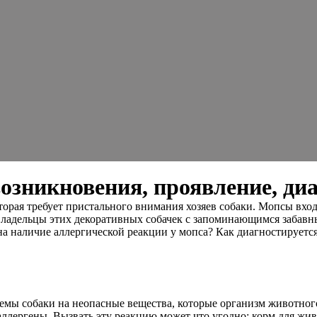
озникновения, проявление, диа
торая требует пристального внимания хозяев собаки. Мопсы вхо
владельцы этих декоративных собачек с запоминающимся забавны
а наличие аллергической реакции у мопса? Как диагностируетс
емы собаки на неопасные вещества, которые организм животного
лергены. Вызвать эту реакцию может что угодно: корм для жив