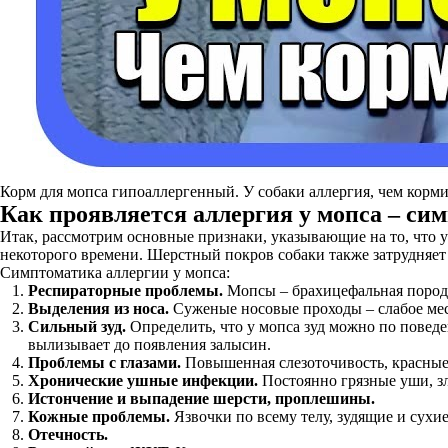
Корм для мопса гипоаллергенный. У собаки аллергия, чем кормить
Как проявляется
аллергия у мопса
– си
Итак, рассмотрим основные признаки, указывающие на то, что у
некоторого времени. Шерстный покров собаки также затрудняет
Симптоматика аллергии у мопса:
Респираторные проблемы.
Мопсы – брахицефальная порода,
Выделения из носа.
Суженые носовые проходы – слабое ме
Сильный зуд.
Определить, что у мопса зуд можно по поведен
вылизывает до появления залысин.
Проблемы с глазами.
Повышенная слезоточивость, красные г
Хронические ушные инфекции.
Постоянно грязные уши, з
Истончение и выпадение шерсти, проплешины.
Кожные проблемы.
Язвочки по всему телу, зудящие и сухи
Отечность.