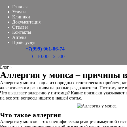
Главная
Услуги
Клиники
Документация
Отзывы
Контакты
Аптека
Прайс услуг
+7(999) 061-86-74
С 10.00 - 21.00
Блог
›
Аллергия у мопса – причины в
Аллергия у мопса – одна из породных генетических проблем, ко
аллергическим реакциям на разные раздражители. Поэтому все 
Что вызывает аллергию у питомца? Какие признаки указывают н
на все эти вопросы ищите в нашей статье.
Что такое аллергия
Аллергия у мопсов – это специфическая реакция иммунной сист
Вещества, провоцирующие такой иммунный ответ, называются ал