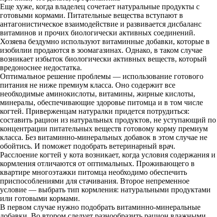
Еще хуже, когда владелец сочетает натуральные продукты с
готовыми кормами. Питательные вещества вступают в
антагонистическое взаимодействие и развивается дисбаланс
витаминов и прочих биологически активных соединений.
Хозяева бездумно используют витаминные добавки, которые в
изобилии продаются в зоомагазинах. Однако, в таком случае
возникает избыток биологически активных веществ, который
вредоноснее недостатка.
Оптимальное решение проблемы — использование готового
питания не ниже премиум класса. Оно содержит все
необходимые аминокислоты, витамины, жирные кислоты,
минералы, обеспечивающие здоровье питомца и в том числе
когтей. Приверженцам натуралки придется потрудиться:
составить рацион из натуральных продуктов, не уступающий по
концентрации питательных веществ готовому корму премиум
класса. Без витаминно-минеральных добавок в этом случае не
обойтись. И поможет подобрать ветеринарный врач.
Расслоение когтей у кота возникает, когда условия содержания и
кормления отличаются от оптимальных. Проживающего в
квартире многоэтажки питомца необходимо обеспечить
приспособлениями для стачивания. Второе непременное
условие — выбрать тип кормления: натуральными продуктами
или готовыми кормами.
В первом случае нужно подобрать витаминно-минеральные
добавки. Во втором следует разнообразить рацион влажными