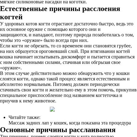
мягкие силиконовые насадки на коготки.
Естественные причины расслоения
когтей
У здоровых котов когти отрастают достаточно быстро, ведь это
их основное оружие с помощью которого они и
защищаются, и нападают, поэтому природа позаботилась о том,
чтобы это «оружие» было всегда при них.
Если когти не обрезать, то со временем они становятся грубее,
на них образуется ороговевший слой. При втягивании когтей
кошка начинает испытывать дискомфорт и пытается справиться
с ним собственными силами, стачивая или обгрызая свое
«оружие».
В этом случае действительно можно обнаружить что у кошки
слоятся когти, однако такой процесс является естественным и
абсолютно нормальным. Питомец должен периодически
стачивать свои когти и желательно ему в этом помочь, прикупив
специальное приспособление под названием когтеточка и
приучив к нему животное.
Читайте также:
Массаж задних лап у кошек, когда показана эта процедура
Основные причины расслаивания
Три причины, почему слоятся когти у кота полностью.