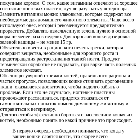
покупным кормом. О том, какие витамины отвечают за хорошее
состояние ногтевых пластин, лучше разузнать у ветеринара.
Заменить витамины можно злаковыми, которые содержат все
необходимые для домашнего животного элементы. Чаще всего
используют овес, который рекомендуется предварительно
прорастить. Добавлять измельченную зелень нужно в основной
корм не менее раза в неделю. Для взрослой кошки дозировка
зеленой кашицы – не менее 15 гр.
Обязательно ввести в рацион кота печень трески, которая
содержит вещества, необходимые для хорошего роста и
предотвращения растрескивания тканей ногтя. Продукт
термической обработке не поддавать, при варке часть полезных
элементов исчезает.
Обычно регулярной стрижки когтей, правильного рациона и
частых прогулок, позволяющих кошке стачивать ороговевшие
ткани, оказывается достаточно, чтобы надолго забыть о
проблеме. Если это не случилось, ногтевые пластины
продолжают расслаиваться, придется отказаться от
самостоятельных попыток помочь домашнему животному и
отправиться к ветеринару.
Для того чтобы эффективно бороться с расслоением кошачьих
когтей, необходимо понять по какой причине это происходит.
В первую очередь необходимо понимать, что когда у
вашей кошки слоятся когти, это скорее всего