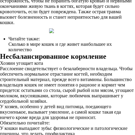
осторожность, чтобы не поранить богатую кровью и нервными
окончаниями живую ткань в когтях, которая будет сильно
кровоточить, если будет повреждена. Также острая травма
вызовет болезненность и станет неприятностью для вашей
кошки.
Читайте также:
Сколько в мире кошек и где живет наибольшее их
количество
Несбалансированное кормление
Хозяин угощает кота
Расслоение свидетельствует о безалаберности владельца. Чтобы
обеспечить нормальное отрастание когтей, необходим
строительный материал, прежде всего витамины. Большинство
владельцев кошек не имеет понятия о рационе и кормит чем
придется: остатками со стола, сырой рыбой или мясом, угощают
молоком, вкусняшками, которые любимчик выпрашивает у
сердобольной хозяйки.
У хозяев, особенно у детей вид питомца, поедающего
вкусненькое, вызывает умиление, а самой кошке такая еда
ничего кроме вреда для здоровья не приносит.
Обязательно почитайте:
У кошки выпадают зубы: физиологические и патологические
причины, что делать, профилактика