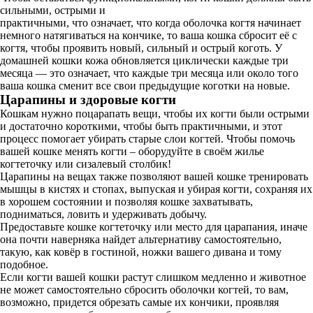
сильными, острыми и
практичными, что означает, что когда оболочка когтя начинает
немного натягиваться на кончике, то ваша кошка сбросит её с
когтя, чтобы проявить новый, сильный и острый коготь. У
домашней кошки кожа обновляется циклически каждые три
месяца — это означает, что каждые три месяца или около того
ваша кошка сменит все свои предыдущие коготки на новые.
Царапины и здоровые когти
Кошкам нужно поцарапать вещи, чтобы их когти были острыми
и достаточно короткими, чтобы быть практичными, и этот
процесс помогает убирать старые слои когтей. Чтобы помочь
вашей кошке менять когти – оборудуйте в своём жилье
когтеточку или сизалевый столбик!
Царапины на вещах также позволяют вашей кошке тренировать
мышцы в кистях и стопах, выпуская и убирая когти, сохраняя их
в хорошем состоянии и позволяя кошке захватывать,
подниматься, ловить и удерживать добычу.
Предоставьте кошке когтеточку или место для царапания, иначе
она почти наверняка найдет альтернативу самостоятельно,
такую, как ковёр в гостиной, ножки вашего дивана и тому
подобное.
Если когти вашей кошки растут слишком медленно и животное
не может самостоятельно сбросить оболочки когтей, то вам,
возможно, придется обрезать самые их кончики, проявляя