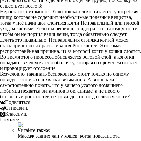
расслаиваться когти. Сделать это будет не трудно, поскольку их
существует всего 3:
Недостаток витаминов. Если кошка плохо питается, употребляя
пищу, которая не содержит необходимые полезные вещества,
тогда у неё начинают слоиться когти.Неправильный или плохой
уход за когтями. Если вы решились подстригать питомцу когти,
чтобы он не портил ваши вещи, тогда обязательно следует
делать это правильно. Неправильная стрижка когтей может
стать причиной их расслаивания.Рост когтей. Это самая
распространённая причина, из-за которой когти у кошки слоятся.
Во время этого процесса обновляется роговой слой, а коготки
попадают в чешуйчатую оболочку, которая со временем отстаёт
и провоцирует отслоение.
Безусловно, начинать беспокоиться стоит только по одному
поводу – это из-за нехватки витаминов. А вот как же
самостоятельно понять, что у вашего усатого домашнего
любимца нехватка витаминов в организме, а не просто
банальный рост когтей и что же делать когда слоятся когти?
Поделиться
Отправить
Класснуть
Похожее
Читайте также:
Массаж задних лап у кошек, когда показана эта