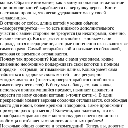
кошке. Обратите внимание, как в минуты опасности животное
при помощи когтей карабкается на верхушку дерева. Когти
настолько прочны, что легко удерживают массу своей
«владелицы».
В отличие от собак, длина когтей у кошек обычно
«саморегулируется» — то есть никакого дополнительного
участия с вашей стороны не требуется (за некоторыми, конечно,
исключениями). Коготь растет послойно – «новые» слои
нарождаются в сердцевине, а старые постепенно оказываются «с
самого края». Самый «старый» слой и называется оболочкой,
которая со временем отслаивается.
Почему так происходит? Как мы с вами уже знаем, кошке
жизненно необходимо поддерживать свои коготки в полном
порядке – острыми, оптимальной длины. Кошка умеет сама
заботиться о здоровье своих когтей – она регулярно
«подтачивает» их (то есть проверяет «работоспособность»
самого верхнего слоя). В быту мы наблюдаем, как кошка,
используя приглянувшийся предмет, начинает царапать и
скрести по нему своими когтями («точит когти»). В один
прекрасный момент верхняя оболочка отслаивается, освобождая
место для новой, более крепкой и здоровой. Такое происходит
примерно раз в три месяца! Конечно, мы надеемся, что вы
подобрали «правильную» когтеточку для своего пушистого
любимца и избавлены от многочисленных проблем!
Несколько общих советов и рекомендаций. Теперь вы, дорогие