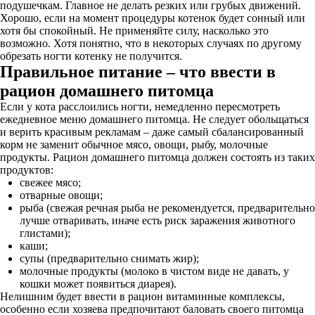
подушечкам. Главное не делать резких или грубых движений.
Хорошо, если на момент процедуры котенок будет сонный или
хотя бы спокойный. Не применяйте силу, насколько это
возможно. Хотя понятно, что в некоторых случаях по другому
обрезать ногти котенку не получится.
Правильное питание – что ввести в
рацион домашнего питомца
Если у кота расслоились ногти, немедленно пересмотреть
ежедневное меню домашнего питомца. Не следует обольщаться
и верить красивым рекламам – даже самый сбалансированный
корм не заменит обычное мясо, овощи, рыбу, молочные
продукты. Рацион домашнего питомца должен состоять из таких
продуктов:
свежее мясо;
отварные овощи;
рыба (свежая речная рыба не рекомендуется, предварительно
лучше отваривать, иначе есть риск заражения животного
глистами);
каши;
супы (предварительно снимать жир);
молочные продукты (молоко в чистом виде не давать, у
кошки может появиться диарея).
Нелишним будет ввести в рацион витаминные комплексы,
особенно если хозяева предпочитают баловать своего питомца