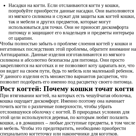
Насадки на когти. Если отслаиваются когти у кошки,
попробуйте приобрести данные насадки. Они выполняются
из мягкого силикона и служат для защиты как когтей кошки,
так и мебели и других предметов, которые могут
использоваться для точки. Они не приносят дискомфорта
питомцу и защищают его владельцев и предметы интерьера
от царапин.
Чтобы полностью забыть о проблеме слоения когтей у кошки и
негативных последствиях этой проблемы, обратите внимание на
Антицарапки. Данные изделия изготавливаются из мягкого
силикона и абсолютно безопасны для питомца. Они просто
закрепляются на коготках и не позволяют коту царапать все, что
он видит на своем пути, будь то мебель или маленький ребенок.
У данного изделия есть множество вариантов расцветок, что
позволит подобрать его именно под расцветку своего питомца.
Рост когтей: Почему кошки точат когти
При втягивании когтей, на которых есть чешуйчатая оболочка,
кошка ощущает дискомфорт. Именно поэтому она начинает
точить когти о различные поверхности, чтобы убрать
отслоившуюся оболочку с ногтей. В природных условиях для
этой цели используются деревья, по которым любят полазить
кошки, а в домашних – любые доступные предметы, в том числе
и мебель. Чтобы это предотвратить, необходимо приобрести
специальную когтеточку или наконечники для коготков.