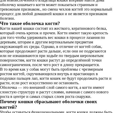
для новоиспечённого владельца кошки впервые найти дома
оболочку кошачьего когтя может показаться странным и
тревожным признаком., но смена чехлов когтей это нормальный
процесс для любой домашней кошки и не является признаком
болезни.
Что такое оболочка когтя?
Когти вашей кошки состоят из жесткого, кератинового белка,
который очень крепок и прочен. Когти имеют такую крепость
для того чтобы удерживать вес кошки в процессе лазания по
деревьям, шторам и другим вертикальным предметам
окружающей их среды. Однако, в отличие от когтей собак,
которые продолжают расти дальше, если они не подрезаются
или не изнашиваются при ходьбе по твердым шероховатым
поверхностям, когти кошки растут до определённой точки
самоограничения, после чего рост в длину прекращается.
В то время как у собак могут быть проблемы с чрезмерным
ростом когтей, скручивающихся внутрь и врастающих в
подушки пальцев лап, когти кошек не будут продолжать расти и
расти, если рост искусственно не остановить.
Оболочка — это внешний слой самого когтя, а когти имеют
слоистую структуру и растут слоями, начиная с самого нового
роста в центре и самых старых слоев роста снаружи.
Почему кошки сбрасывают оболочки своих
когтей?
Чтобы оставаться функциональными, когти кошки должны быть