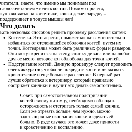
читатели, знаете, что именно мы понимаем под
словосочетанием «точить когти». Помимо прочего,
«упражняясь» на когтеточке, кошка делает зарядку –
поддерживает в тонусе мышцы лап!
Что делать
Есть несколько способов решить проблему расслоения когтей:
Когтеточка. Этот агрегат, поможет кошке самостоятельно
избавиться от отслоившейся оболочки когтей, путем их
точки. Когтедралка может быть различных форм и размеров.
Они могут крепиться на стену, спинку дивана или на любое
другое место, которое кот облюбовал для точки когтей.
Подстригание когтей. Данную процедуру следует проводить
очень аккуратно, чтобы не повредить когти и не вызвать
кровотечение и еще большее расслоение. В первый раз
лучше обратиться к ветеринару, который правильно
обстрижет кончики и научит это делать самостоятельно.
Совет: при самостоятельном подстригании
когтей своему питомцу, необходимо соблюдать
осторожность и отстригать только самый кончик.
Если же отрезать больше, чем нужно, можно
задеть нервные окончания кошки и сделать ей
больно. В ряде случаев это может даже привести
к кровотечению и воспалению.