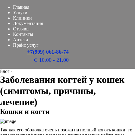
Главная
Услуги
Клиники
Документация
Отзывы
Контакты
Аптека
Прайс услуг
+7(999) 061-86-74
С 10.00 - 21.00
Блог
›
Заболевания когтей у кошек
(симптомы, причины,
лечение)
Кошки и когти
Так как его оболочка очень похожа на полный коготь кошки, то