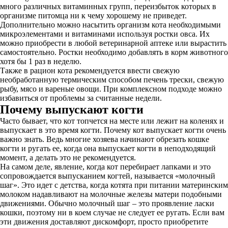
много различных витаминных групп, переизбыток которых в
организме питомца ни к чему хорошему не приведет.
Дополнительно можно насытить организм кота необходимыми
микроэлементами и витаминами используя ростки овса. Их
можно приобрести в любой ветеринарной аптеке или вырастить
самостоятельно. Ростки необходимо добавлять в корм животного
хотя бы 1 раз в неделю.
Также в рацион кота рекомендуется ввести свежую
необработанную термическим способом печень трески, свежую
рыбу, мясо и вареные овощи. При комплексном подходе можно
избавиться от проблемы за считанные недели.
Почему выпускают когти
Часто бывает, что кот топчется на месте или лежит на коленях и
выпускает в это время когти. Почему кот выпускает когти очень
важно знать. Ведь многие хозяева начинают обрезать кошке
когти и ругать ее, когда она выпускает когти в неподходящий
момент, а делать это не рекомендуется.
На самом деле, явление, когда кот перебирает лапками и это
сопровождается выпусканием когтей, называется «молочный
шаг». Это идет с детства, когда котята при питании материнским
молоком надавливают на молочные железы матери подобными
движениями. Обычно молочный шаг – это проявление ласки
кошки, поэтому ни в коем случае не следует ее ругать. Если вам
эти движения доставляют дискомфорт, просто приобретите