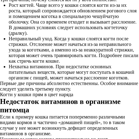
Рост когтей. Чаще всего у кошки слоятся когти из-за их
роста, который сопровождается обновлением рогового слоя
и помещением коготка в специальную чешуйчатую
оболочку. Она со временем отходит и вызывает расслоение.
В домашних условиях следует использовать когтеточку
(дралку).
Неправильный уход. Когда у кошки слоятся когти после
стрижки. Отслоение может начаться из-за неправильного
ухода за коготками, а именно из-за неаккуратной стрижки,
которая может очень травмировать когти. Подробнее писали
как стричь когти кошке.
Нехватка витаминов. При недостатке основных
питательных веществ, которые могут поступать в кошачий
организм с пищей, может начаться расслоение коготков.
Первые две причины абсолютно естественны. Особое внимание
следует уделить третьему пункту.
Когти у кошки прям в цвет наряда
Недостаток витаминов в организме
питомца
Если к примеру кошка питается попеременно различными
видами кормов и частично «домашней пищей», то в таком
случае у нее может возникнуть дефицит определенных
витаминов в организме.