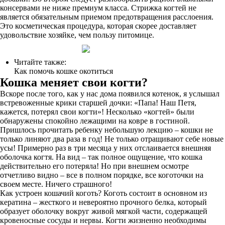
консервами не ниже премиум класса. Стрижка когтей не
является обязательным приемом предотвращения расслоения.
Это косметическая процедура, которая скорее доставляет
удовольствие хозяйке, чем пользу питомице.
Читайте также:
Как помочь кошке окотиться
Кошка меняет свои когти?
Вскоре после того, как у нас дома появился котенок, я услышал
встревоженные крики старшей дочки: «Папа! Наш Петя,
кажется, потерял свои когти»! Несколько «когтей» были
обнаружены спокойно лежащими на ковре в гостиной.
Пришлось прочитать ребенку небольшую лекцию – кошки не
только линяют два раза в год! Не только отращивают себе новые
усы! Примерно раз в три месяца у них отслаивается внешняя
оболочка когтя. На вид – так полное ощущение, что кошка
действительно его потеряла! Но при внешнем осмотре
отчетливо видно – все в полном порядке, все коготочки на
своем месте. Ничего страшного!
Как устроен кошачий коготь? Коготь состоит в основном из
кератина – жесткого и невероятно прочного белка, который
образует оболочку вокруг живой мягкой части, содержащей
кровеносные сосуды и нервы. Когти жизненно необходимы