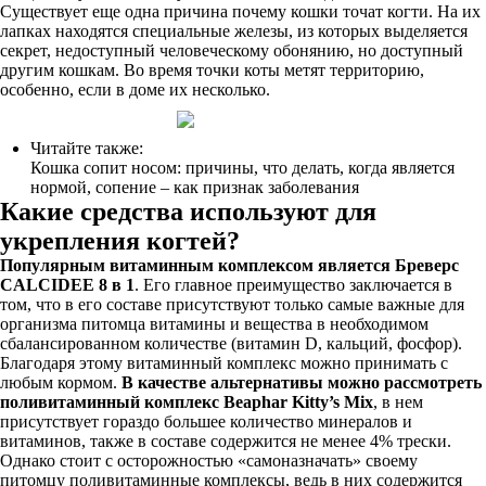
Существует еще одна причина почему кошки точат когти. На их
лапках находятся специальные железы, из которых выделяется
секрет, недоступный человеческому обонянию, но доступный
другим кошкам. Во время точки коты метят территорию,
особенно, если в доме их несколько.
Читайте также:
Кошка сопит носом: причины, что делать, когда является
нормой, сопение – как признак заболевания
Какие средства используют для
укрепления когтей?
Популярным витаминным комплексом является Бреверс
CALCIDEE 8 в 1
. Его главное преимущество заключается в
том, что в его составе присутствуют только самые важные для
организма питомца витамины и вещества в необходимом
сбалансированном количестве (витамин D, кальций, фосфор).
Благодаря этому витаминный комплекс можно принимать с
любым кормом.
В качестве альтернативы можно рассмотреть
поливитаминный комплекс Beaphar Kitty’s Mix
, в нем
присутствует гораздо большее количество минералов и
витаминов, также в составе содержится не менее 4% трески.
Однако стоит с осторожностью «самоназначать» своему
питомцу поливитаминные комплексы, ведь в них содержится