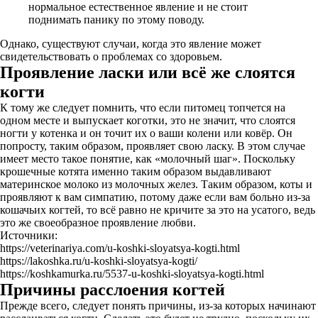
нормальное естественное явление и не стоит
поднимать панику по этому поводу.
Однако, существуют случаи, когда это явление может
свидетельствовать о проблемах со здоровьем.
Проявление ласки или всё же слоятся
когти
К тому же следует помнить, что если питомец топчется на
одном месте и выпускает коготки, это не значит, что слоятся
ногти у котенка и он точит их о ваши колени или ковёр. Он
попросту, таким образом, проявляет свою ласку. В этом случае
имеет место такое понятие, как «молочный шаг». Поскольку
крошечные котята именно таким образом выдавливают
материнское молоко из молочных желез. Таким образом, коты и
проявляют к вам симпатию, потому даже если вам больно из-за
кошачьих когтей, то всё равно не кричите за это на усатого, ведь
это же своеобразное проявление любви.
Источники:
https://veterinariya.com/u-koshki-sloyatsya-kogti.html
https://lakoshka.ru/u-koshki-sloyatsya-kogti/
https://koshkamurka.ru/5537-u-koshki-sloyatsya-kogti.html
Причины расслоения когтей
Прежде всего, следует понять причины, из-за которых начинают