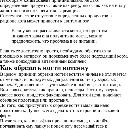
Некоторым котам хозяева принципиально не дают
определенные продукты, такие как рыбу, мясо, так как на них у
животного имеется негативная реакция.
Систематическое отсутствие определенных продуктов в
рационе кота может привести к авитаминозу.
Если у кошки расслаиваются когти, но при этом
никаких травм она получить не могла, можно
предположить, что проблема в ее питании.
Решить ее достаточно просто, необходимо обратиться за
помощью к ветврачу, он порекомендует более подходящий корм,
а также подходящий витаминный комплекс.
Как обрезать когти котенку
В целом, принцип обрезки ногтей котятам ничем не отличается
от методов, используемых для удаления когтей у взрослых
кошек. Единственное — учитывайте юный возраст питомца.
Во-первых, котята, как правило, непоседы. Поэтому зверька,
скорее всего, придется фиксировать. Для этой цели подойдет
обычное полотенце или простыня.
До того, как приступить к обрезке когтей малыша надо
подготовить. Лучше всего сделать это в игровой и ласковой
форме.
После того, как вы зафиксировали питомца, начинайте
поглаживать ему лапку и понемногу перемещайтесь к