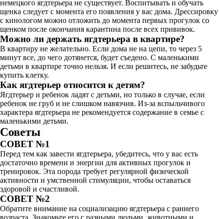
немецкого ягдтерьера не существует. Воспитывать и обучать
щенка следует с момента его появления у вас дома. Дрессировку
с кинологом можно отложить до момента первых прогулок со
щенком после окончания карантина после всех прививок.
Можно ли держать ягдтерьера в квартире?
В квартиру не желательно. Если дома не на цепи, то через 5
минут все, до чего дотянется, будет съедено. С маленькими
детьми в квартире точно нельзя. И если решитесь, не забудьте
купить клетку.
Как ягдтерьер относится к детям?
Ягдтерьер и ребенок ладят с детьми, но только в случае, если
ребенок не груб и не слишком навязчив. Из-за вспыльчивого
характера ягдтерьера не рекомендуется содержание в семье с
маленькими детьми.
Советы
СОВЕТ №1
Перед тем как завести ягдтерьера, убедитесь, что у вас есть
достаточно времени и энергии для активных прогулок и
тренировок. Эта порода требует регулярной физической
активности и умственной стимуляции, чтобы оставаться
здоровой и счастливой.
СОВЕТ №2
Обратите внимание на социализацию ягдтерьера с раннего
возраста. Знакомьте его с разными людьми, животными и