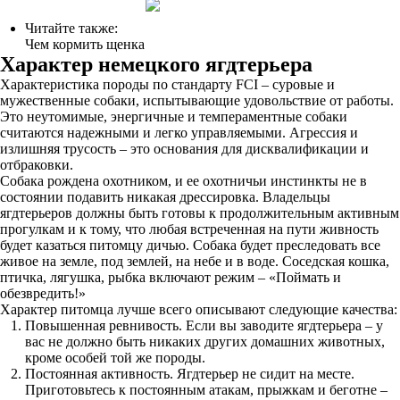
Читайте также:
Чем кормить щенка
Характер немецкого ягдтерьера
Характеристика породы по стандарту FCI – суровые и
мужественные собаки, испытывающие удовольствие от работы.
Это неутомимые, энергичные и темпераментные собаки
считаются надежными и легко управляемыми. Агрессия и
излишняя трусость – это основания для дисквалификации и
отбраковки.
Собака рождена охотником, и ее охотничьи инстинкты не в
состоянии подавить никакая дрессировка. Владельцы
ягдтерьеров должны быть готовы к продолжительным активным
прогулкам и к тому, что любая встреченная на пути живность
будет казаться питомцу дичью. Собака будет преследовать все
живое на земле, под землей, на небе и в воде. Соседская кошка,
птичка, лягушка, рыбка включают режим – «Поймать и
обезвредить!»
Характер питомца лучше всего описывают следующие качества:
Повышенная ревнивость. Если вы заводите ягдтерьера – у
вас не должно быть никаких других домашних животных,
кроме особей той же породы.
Постоянная активность. Ягдтерьер не сидит на месте.
Приготовьтесь к постоянным атакам, прыжкам и беготне –