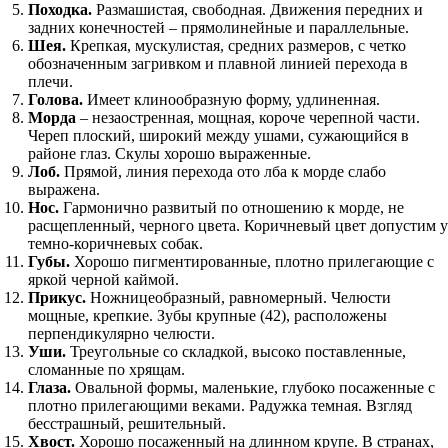
Походка.
Размашистая, свободная. Движения передних и
задних конечностей – прямолинейные и параллельные.
Шея.
Крепкая, мускулистая, средних размеров, с четко
обозначенным загривком и плавной линией перехода в
плечи.
Голова.
Имеет клинообразную форму, удлиненная.
Морда
– незаостренная, мощная, короче черепной части.
Череп плоский, широкий между ушами, сужающийся в
районе глаз. Скулы хорошо выраженные.
Лоб.
Прямой, линия перехода ото лба к морде слабо
выражена.
Нос.
Гармонично развитый по отношению к морде, не
расщепленный, черного цвета. Коричневый цвет допустим у
темно-коричневых собак.
Губы.
Хорошо пигментированные, плотно прилегающие с
яркой черной каймой.
Прикус.
Ножницеобразный, равномерный. Челюсти
мощные, крепкие. Зубы крупные (42), расположены
перпендикулярно челюсти.
Уши.
Треугольные со складкой, высоко поставленные,
сломанные по хрящам.
Глаза.
Овальной формы, маленькие, глубоко посаженные с
плотно прилегающими веками. Радужка темная. Взгляд
бесстрашный, решительный.
Хвост.
Хорошо посаженный на длинном крупе. В странах,