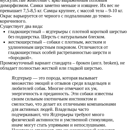
мускулистые животные с ярко выраженным половым
диморфизмом. Самки заметно меньше и изящнее. Их вес не
превышает 7,5-8,5 кг. Самцы крупнее, с массой тела – 9-10 кг.
Окрас варьируется от черного с подпалинами до темно-
коричневого.
Существует два вида:
гладкошерстный – ягдтерьеры с плотной короткой шерстью
без подшерстка. Шерсть с натуральным блеском.
жесткошерстный – собаки с плотным, жестким и
удлиненным шерстным покровом. Отличаются от
гладкошерстных особей растрепанностью шерсти и
«бородкой».
Промежуточный вариант стандарта – брокен (англ. broken), не
обладает полностью жесткой или гладкой шерстью.
Ягдтерьер — это порода, которая вызывает
множество эмоций и отзывов среди владельцев и
любителей собак. Многие отмечают их ум,
энергичность и преданность. Эти собаки известны
своим сильным охотничьим инстинктом и
смелостью, что делает их отличными компаньонами
для активных людей. Владельцы часто
подчеркивают, что Ягдтерьеры требуют много
физической активности и умственной стимуляции,
иначе могут стать упрямыми и непослушными.