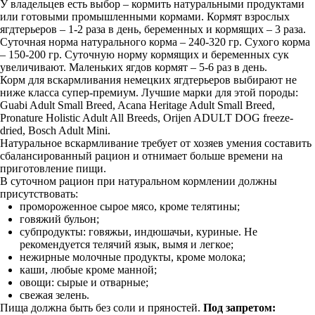
У владельцев есть выбор – кормить натуральными продуктами
или готовыми промышленными кормами. Кормят взрослых
ягдтерьеров – 1-2 раза в день, беременных и кормящих – 3 раза.
Суточная норма натурального корма – 240-320 гр. Сухого корма
– 150-200 гр. Суточную норму кормящих и беременных сук
увеличивают. Маленьких ягдов кормят – 5-6 раз в день.
Корм для вскармливания немецких ягдтерьеров выбирают не
ниже класса супер-премиум. Лучшие марки для этой породы:
Guabi Adult Small Breed, Acana Heritage Adult Small Breed,
Pronature Holistic Adult All Breeds, Orijen ADULT DOG freezе-
dried, Bosch Adult Mini.
Натуральное вскармливание требует от хозяев умения составить
сбалансированный рацион и отнимает больше времени на
приготовление пищи.
В суточном рацион при натуральном кормлении должны
присутствовать:
промороженное сырое мясо, кроме телятины;
говяжий бульон;
субпродукты: говяжьи, индюшачьи, куриные. Не
рекомендуется телячий язык, вымя и легкое;
нежирные молочные продукты, кроме молока;
каши, любые кроме манной;
овощи: сырые и отварные;
свежая зелень.
Пища должна быть без соли и пряностей.
Под запретом: