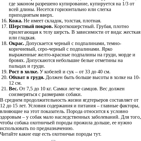
где законом разрешено купирование, купируется на 1/3 от
всей длины. Несется горизонтально или слегка
приподнятым вверх.
Кожа.
Не имеет складок, толстая, плотная.
Шерстный покров.
Короткошерстный. Грубая, плотно
прилегающая к телу шерсть. В зависимости от вида: жесткая
или гладкая.
Окрас.
Допускается черный с подпалинами, темно-
коричневый, серо-черный с подпалинами. Ярко
выраженные желто-красные подпалины на груди, морде и
бровях. Допускаются небольшие белые отметины на
пальцах и груди.
Рост в холке.
У кобелей и сук – от 33 до 40 см.
Обхват в груди.
Должен быть больше высоты в холке на 10-
12 см.
Вес.
От 7,5 до 10 кг. Самки легче самцов. Вес должен
соизмеряться с размерами собаки.
В среднем продолжительность жизни ягдтерьеров составляет от
12 до 15 лет. Условия содержания и питания – главные факторы,
влияющие на этот показатель. Порода относится к условно
здоровым – у собак мало наследственных заболеваний. Для того,
чтобы собака охотничьей породы прожила дольше, ее нужно
использовать по предназначению.
Читайте какие еще есть охотничьи породы тут.