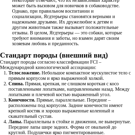
Некоторые отмечают, что их независимый характер
может быть вызовом для новичков в собаководстве.
Однако, при правильном воспитании и
социализации, Ягдтерьеры становятся верными и
надежными друзьями. Их дружелюбие к детям и
другим животным также вызывает положительные
отзывы. В целом, Ягдтерьеры — это собаки, которые
требуют внимания и заботы, но взамен дарят своим
хозяевам любовь и преданность.
Стандарт породы (внешний вид)
Стандарт породы согласно классификации FCI –
Международной кинологической ассоциации:
Телосложение.
Небольшое компактное мускулистое тело с
прямым корпусом и ярко выраженной холкой.
Спина.
Прямая, крепкая, не слишком короткая с косо
поставленными лопатками, направленными назад. Между
лопатками и плечевой костью выраженный угол.
Конечности.
Прямые, параллельные. Передние –
расположены под корпусом. Задние конечности имеют
крепкий костяк и хорошо выраженные коленный и
скакательный сустав.
Лапы.
Параллельны в стойке и движении, не вывернутые.
Передние лапы шире задних. Форма от овальной до
круглой. Подушечки ярко пигментированные.