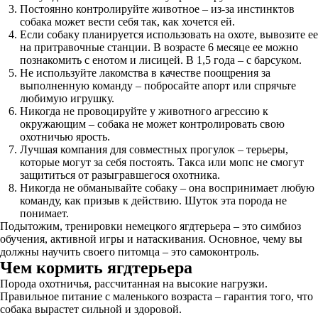
Постоянно контролируйте животное – из-за инстинктов
собака может вести себя так, как хочется ей.
Если собаку планируется использовать на охоте, вывозите ее
на притравочные станции. В возрасте 6 месяце ее можно
познакомить с енотом и лисицей. В 1,5 года – с барсуком.
Не используйте лакомства в качестве поощрения за
выполненную команду – побросайте апорт или спрячьте
любимую игрушку.
Никогда не провоцируйте у животного агрессию к
окружающим – собака не может контролировать свою
охотничью ярость.
Лучшая компания для совместных прогулок – терьеры,
которые могут за себя постоять. Такса или мопс не смогут
защититься от разыгравшегося охотника.
Никогда не обманывайте собаку – она воспринимает любую
команду, как призыв к действию. Шуток эта порода не
понимает.
Подытожим, тренировки немецкого ягдтерьера – это симбиоз
обучения, активной игры и натаскивания. Основное, чему вы
должны научить своего питомца – это самоконтроль.
Чем кормить ягдтерьера
Порода охотничья, рассчитанная на высокие нагрузки.
Правильное питание с маленького возраста – гарантия того, что
собака вырастет сильной и здоровой.