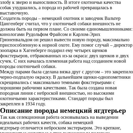
злобу к зверю и выносливость. В итоге охотничьи качества
собак ухудшались, а порода из рабочей превращалась в
выставочную.
Создатель породы – немецкий охотник и заводчик Вальтер
Цангенберг считал, что у охотничьей собаки внешность не
должна быть на первом плане. Со своими единомышленниками:
кинологами Рудольфом Фрайсом и Карлом-Эрих
Грюненвальдом он решил вывести новую породу, максимально
приспособленную к норной охоте. Ему помог случай – директор
зоопарка в Хагенберге подарил ему четырех щенков
фокстерьеров, отбракованных из-за окраса: двух щенков и двух
сучек. С них началась племенная работа над созданием новой
породы охотничьей собаки.
Между парами была сделана вязка друг с другом – это закрепило
черно-подпалую окраску. В дальнейшем щенки-однопометники
скрещивались с максимально темными фокстерьерами с
хорошими рабочими качествами. Так была создана новая
породная линия с неброской внешностью, но высокими
охотничьими характеристиками. Стандарт породы был
закреплен в 1934 году.
Описание породы немецкий ягдтерьер
Так как селекционная работа основывалась на выведении
идеальных рабочих качеств, собака немецкий
ягдтерьер отличается неброским экстерьером. Это крепкие,