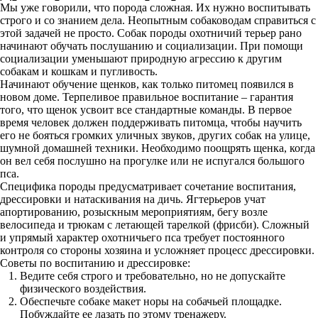
Мы уже говорили, что порода сложная. Их нужно воспитывать
строго и со знанием дела. Неопытным собаководам справиться с
этой задачей не просто. Собак породы охотничий терьер рано
начинают обучать послушанию и социализации. При помощи
социализации уменьшают природную агрессию к другим
собакам и кошкам и пугливость.
Начинают обучение щенков, как только питомец появился в
новом доме. Терпеливое правильное воспитание – гарантия
того, что щенок усвоит все стандартные команды. В первое
время человек должен поддерживать питомца, чтобы научить
его не бояться громких уличных звуков, других собак на улице,
шумной домашней техники. Необходимо поощрять щенка, когда
он вел себя послушно на прогулке или не испугался большого
пса.
Специфика породы предусматривает сочетание воспитания,
дрессировки и натаскивания на дичь. Ягтерьеров учат
апортированию, розыскным мероприятиям, бегу возле
велосипеда и трюкам с летающей тарелкой (фрисби). Сложный
и упрямый характер охотничьего пса требует постоянного
контроля со стороны хозяина и усложняет процесс дрессировки.
Советы по воспитанию и дрессировке:
Ведите себя строго и требовательно, но не допускайте
физического воздействия.
Обеспечьте собаке макет норы на собачьей площадке.
Побуждайте ее лазать по этому тренажеру.