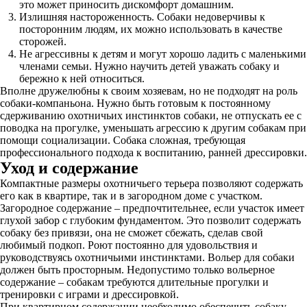
это может приносить дискомфорт домашним.
Излишняя настороженность. Собаки недоверчивы к
посторонним людям, их можно использовать в качестве
сторожей.
Не агрессивны к детям и могут хорошо ладить с маленькими
членами семьи. Нужно научить детей уважать собаку и
бережно к ней относиться.
Вполне дружелюбны к своим хозяевам, но не подходят на роль
собаки-компаньона. Нужно быть готовым к постоянному
сдерживанию охотничьих инстинктов собаки, не отпускать ее с
поводка на прогулке, уменьшать агрессию к другим собакам при
помощи социализации. Собака сложная, требующая
профессионального подхода к воспитанию, ранней дрессировки.
Уход и содержание
Компактные размеры охотничьего терьера позволяют содержать
его как в квартире, так и в загородном доме с участком.
Загородное содержание – предпочтительнее, если участок имеет
глухой забор с глубоким фундаментом. Это позволит содержать
собаку без привязи, она не сможет сбежать, сделав свой
любимый подкоп. Роют постоянно для удовольствия и
руководствуясь охотничьими инстинктами. Вольер для собаки
должен быть просторным. Недопустимо только вольерное
содержание – собакам требуются длительные прогулки и
тренировки с играми и дрессировкой.
При квартирном содержании необходимо обеспечить собаку