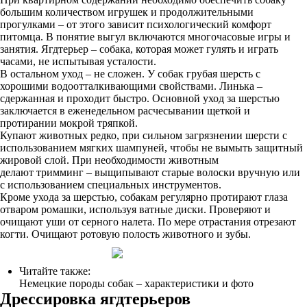
большим количеством игрушек и продолжительными
прогулками – от этого зависит психологический комфорт
питомца. В понятие выгул включаются многочасовые игры и
занятия. Ягдтерьер – собака, которая может гулять и играть
часами, не испытывая усталости.
В остальном уход – не сложен. У собак грубая шерсть с
хорошими водоотталкивающими свойствами. Линька –
сдержанная и проходит быстро. Основной уход за шерстью
заключается в еженедельном расчесывании щеткой и
протирании мокрой тряпкой.
Купают животных редко, при сильном загрязнении шерсти с
использованием мягких шампуней, чтобы не вымыть защитный
жировой слой. При необходимости животным
делают тримминг – выщипывают старые волоски вручную или
с использованием специальных инструментов.
Кроме ухода за шерстью, собакам регулярно протирают глаза
отваром ромашки, используя ватные диски. Проверяют и
очищают уши от серного налета. По мере отрастания отрезают
когти. Очищают ротовую полость животного и зубы.
Читайте также:
Немецкие породы собак – характеристики и фото
Дрессировка ягдтерьеров