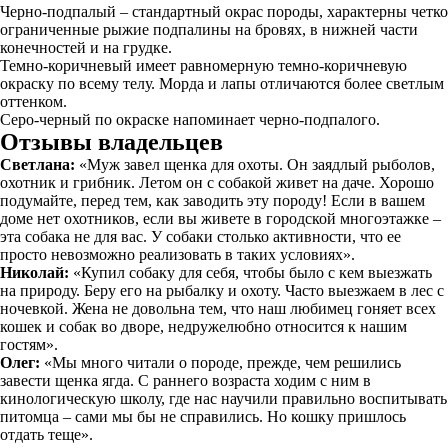
Черно-подпалый – стандартный окрас породы, характерны четко
ограниченные рыжие подпалины на бровях, в нижней части
конечностей и на грудке.
Темно-коричневый имеет равномерную темно-коричневую
окраску по всему телу. Морда и лапы отличаются более светлым
оттенком.
Серо-черный по окраске напоминает черно-подпалого.
Отзывы владельцев
Светлана:
«Муж завел щенка для охоты. Он заядлый рыболов,
охотник и грибник. Летом он с собакой живет на даче. Хорошо
подумайте, перед тем, как заводить эту породу! Если в вашем
доме нет охотников, если вы живете в городской многоэтажке –
эта собака не для вас. У собаки столько активности, что ее
просто невозможно реализовать в таких условиях».
Николай:
«Купил собаку для себя, чтобы было с кем выезжать
на природу. Беру его на рыбалку и охоту. Часто выезжаем в лес с
ночевкой. Жена не довольна тем, что наш любимец гоняет всех
кошек и собак во дворе, недружелюбно относится к нашим
гостям».
Олег:
«Мы много читали о породе, прежде, чем решились
завести щенка ягда. С раннего возраста ходим с ним в
кинологическую школу, где нас научили правильно воспитывать
питомца – сами мы бы не справились. Но кошку пришлось
отдать теще».