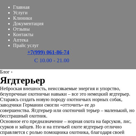
Главная
Услуги
Клиники
Документация
Отзывы
Контакты
Аптека
Прайс услуг
+7(999) 061-86-74
С 10.00 - 21.00
Блог
›
Ягдтерьер
Неброская внешность, неиссякаемые энергия и упорство,
безупречные охотничьи навыки – все это немецкий ягдтерьер.
Стараясь создать новую породу охотничьих норных собак,
заводчики Германии смогли «отточить» ее до
совершенства. Ягдтерьер или охотничий терьер – маленький, но
бесстрашный охотник.
Основное его предназначение – норная охота на барсуков, лис,
сурков и зайцев. Но и на птичьей охоте ягдтерьер отлично
справляется с ролью помощника охотника, благодаря своей