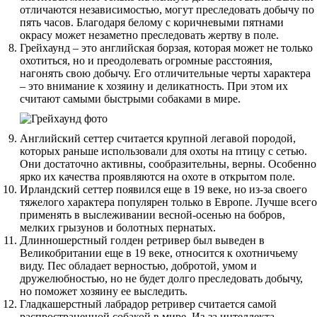
отличаются независимостью, могут преследовать добычу по
пять часов. Благодаря белому с коричневыми пятнами
окрасу может незаметно преследовать жертву в поле.
Грейхаунд – это английская борзая, которая может не только
охотиться, но и преодолевать огромные расстояния,
нагонять свою добычу. Его отличительные черты характера
– это внимание к хозяину и деликатность. При этом их
считают самыми быстрыми собаками в мире.
Английский сеттер считается крупной легавой породой,
которых раньше использовали для охоты на птицу с сетью.
Они достаточно активны, сообразительны, верны. Особенно
ярко их качества проявляются на охоте в открытом поле.
Ирландский сеттер появился еще в 19 веке, но из-за своего
тяжелого характера популярен только в Европе. Лучше всего
применять в выслеживании весной-осенью на бобров,
мелких грызунов и болотных пернатых.
Длинношерстный голден ретривер был выведен в
Великобритании еще в 19 веке, относится к охотничьему
виду. Пес обладает верностью, добротой, умом и
дружелюбностью, но не будет долго преследовать добычу,
но поможет хозяину ее выследить.
Гладкашерстный лабрадор ретривер считается самой
распространенной собакой в мире. Из-за интеллекта,