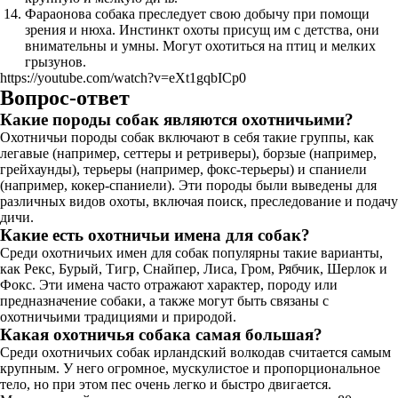
Фараонова собака преследует свою добычу при помощи
зрения и нюха. Инстинкт охоты присущ им с детства, они
внимательны и умны. Могут охотиться на птиц и мелких
грызунов.
https://youtube.com/watch?v=eXt1gqbICp0
Вопрос-ответ
Какие породы собак являются охотничьими?
Охотничьи породы собак включают в себя такие группы, как
легавые (например, сеттеры и ретриверы), борзые (например,
грейхаунды), терьеры (например, фокс-терьеры) и спаниели
(например, кокер-спаниели). Эти породы были выведены для
различных видов охоты, включая поиск, преследование и подачу
дичи.
Какие есть охотничьи имена для собак?
Среди охотничьих имен для собак популярны такие варианты,
как Рекс, Бурый, Тигр, Снайпер, Лиса, Гром, Рябчик, Шерлок и
Фокс. Эти имена часто отражают характер, породу или
предназначение собаки, а также могут быть связаны с
охотничьими традициями и природой.
Какая охотничья собака самая большая?
Среди охотничьих собак ирландский волкодав считается самым
крупным. У него огромное, мускулистое и пропорциональное
тело, но при этом пес очень легко и быстро двигается.