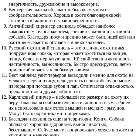
энергичность, дружелюбие и высокомерие.
Венгерская выжла обладает небывалым умом и
сообразительностью. Хороша в охоте благодаря своей
активности, живости и уравновешенности.
Английский спрингер спаниель обладает наиболее
компактным телосложением, считается живой и активной
собакой. Благодаря нюху и зрению может быть ищейкой или
охотником. Быстро обучается и любознателен.
Русский охотничий спаниель – это отличная охотничья
подружейная собака, которая может охотиться на зайцев,
птицу, белок и пернатую дичь. Ей свойственна активность,
настойчивость, выносливость. Быстро дрессируется, легко
приспосабливается к любым условиям.
Вест хайленд уайт терьеров выводили именно для охоты на
мелкого зверя и птицу, ведь достать свою добычу он может
из норы при помощи зубов и лап. Отличается отважностью,
преданностью и дружелюбностью.
Карликовый пинчер – небольшой по размеру, на охоту их
берут благодаря сообразительности, живости и ума. Ранее
их использовали для отлова мышей и мелких грызунов.
Могут быть охранниками и ищейками.
Басенджи появились еще на территории Конго. Собаки
обладают хорошим здоровьем, выносливостью,
бесстрашием. Сейчас могут сопровождать хозяев в охоте на
крупную и мелкую дичь.