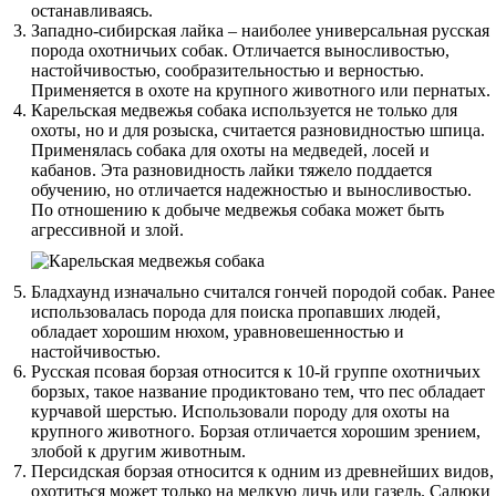
останавливаясь.
Западно-сибирская лайка – наиболее универсальная русская
порода охотничьих собак. Отличается выносливостью,
настойчивостью, сообразительностью и верностью.
Применяется в охоте на крупного животного или пернатых.
Карельская медвежья собака используется не только для
охоты, но и для розыска, считается разновидностью шпица.
Применялась собака для охоты на медведей, лосей и
кабанов. Эта разновидность лайки тяжело поддается
обучению, но отличается надежностью и выносливостью.
По отношению к добыче медвежья собака может быть
агрессивной и злой.
Бладхаунд изначально считался гончей породой собак. Ранее
использовалась порода для поиска пропавших людей,
обладает хорошим нюхом, уравновешенностью и
настойчивостью.
Русская псовая борзая относится к 10-й группе охотничьих
борзых, такое название продиктовано тем, что пес обладает
курчавой шерстью. Использовали породу для охоты на
крупного животного. Борзая отличается хорошим зрением,
злобой к другим животным.
Персидская борзая относится к одним из древнейших видов,
охотиться может только на мелкую дичь или газель. Салюки