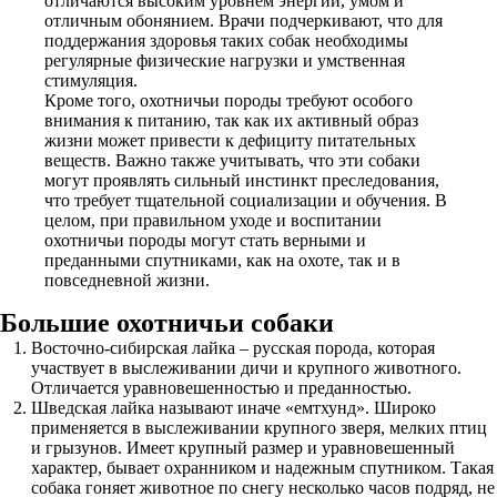
отличаются высоким уровнем энергии, умом и
отличным обонянием. Врачи подчеркивают, что для
поддержания здоровья таких собак необходимы
регулярные физические нагрузки и умственная
стимуляция.
Кроме того, охотничьи породы требуют особого
внимания к питанию, так как их активный образ
жизни может привести к дефициту питательных
веществ. Важно также учитывать, что эти собаки
могут проявлять сильный инстинкт преследования,
что требует тщательной социализации и обучения. В
целом, при правильном уходе и воспитании
охотничьи породы могут стать верными и
преданными спутниками, как на охоте, так и в
повседневной жизни.
Большие охотничьи собаки
Восточно-сибирская лайка – русская порода, которая
участвует в выслеживании дичи и крупного животного.
Отличается уравновешенностью и преданностью.
Шведская лайка называют иначе «емтхунд». Широко
применяется в выслеживании крупного зверя, мелких птиц
и грызунов. Имеет крупный размер и уравновешенный
характер, бывает охранником и надежным спутником. Такая
собака гоняет животное по снегу несколько часов подряд, не