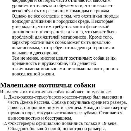
лабрадоры и сеттеры, часто отличаются высоким
уровнем интеллекта и обучаемости, что позволяет
легко обучать их различным командам и трюкам.
Однако не все согласны с тем, что охотничьи породы
подходят для жизни в городской среде. Некоторые
утверждают, что им требуется много физической
активности и пространства для игр, что может быть
проблемой для жителей мегаполисов. Кроме того,
характер охотничьих собак может быть довольно
независимым, что требует от владельца терпения и
навыков в дрессировке.
Тем не менее, многие ценят охотничьих собак за их
преданность и дружелюбие, что делает их
отличными компаньонами не только на охоте, но и в
повседневной жизни.
Маленькие охотничьи собаки
Из маленьких охотничьих собак наиболее популярные:
Джек-рассел-терьер/парсон-рассел-терьер был выведен в
честь Джека Рассела. Собака получилась среднего размера,
ловкая, с хорошим нюхом и зрением. Находит свою жертву
прямо в норе, откуда вытаскивает ее зубами. Отличается
выносливостью и бесстрашием.
Фокстерьеры официально появились только в 19 веке.
Обладают большой силой, несмотря на размеры,