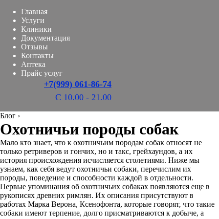
Главная
Услуги
Клиники
Документация
Отзывы
Контакты
Аптека
Прайс услуг
+7(999) 061-86-74
С 10.00 - 21.00
Блог
›
Охотничьи породы собак
Мало кто знает, что к охотничьим породам собак относят не
только ретриверов и гончих, но и такс, грейхаундов, а их
история происхождения исчисляется столетиями. Ниже мы
узнаем, как себя ведут охотничьи собаки, перечислим их
породы, поведение и способности каждой в отдельности.
Первые упоминания об охотничьих собаках появляются еще в
рукописях древних римлян. Их описания присутствуют в
работах Марка Верона, Ксенофонта, которые говорят, что такие
собаки имеют терпение, долго присматриваются к добыче, а