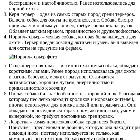
бесстрашием и настойчивостью. Ранее использовались для
норной охоты.
Керн-терьер – одна из самых старых пород среди терьеров.
Вывели собак для охоты на кроликов, лис. Собака быстро
привыкает к любым условиям, требует больших нагрузок.
Обладает мягким нравом, преданностью и дружелюбностью.
Норвич-терьер – мелкая собака, которая была выведена для
охоты. Терьер предан хозяину, активен и умен. Был выведен
для охоты на грызунов на фермах.
Гладкошерстная такса – истинно охотничья собака, обладает
короткими лапами. Ранее порода использовалась для охоты
и загона барсуков, мелких грызунов. Отличается
активностью, хорошим чутьем, энергичностью и
привязанностью к хозяину.
Гончая собака бигль. Особенность – хороший нюх, благодаря
которому пес легко находит кроликов и норовых жителей,
иногда используют для поиска людей или взрывчатки. Они
обладают непоседливым характером, активностью, умом и
выдержкой, но требуют постоянных тренировок.
Левретка – самая невысокая собака среди всех борзых.
Присуще – преследование добычи, которую она находит при
помощи нюха, поэтому используется не только, как
компаньон, но и охотник. Ее характеру свойственная –