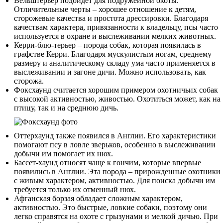
Вельштерьер подойдет для подружейной охоты.
Отличительные черты – хорошее отношение к детям,
сторожевые качества и простота дрессировки. Благодаря
качествам характера, привязанности к владельцу, псы часто
используется в охране и выслеживании мелких животных.
Керри-блю-терьер – порода собак, которая появилась в
графстве Керри. Благодаря мускулистым ногам, среднему
размеру и аналитическому складу ума часто применяется в
выслеживании и загоне дичи. Можно использовать, как
сторожа.
Фоксхаунд считается хорошим примером охотничьих собак
с высокой активностью, живостью. Охотиться может, как на
птицу, так и на среднюю дичь.
Оттерхаунд также появился в Англии. Его характеристики
помогают псу в ловле зверьков, особенно в выслеживании
добычи им помогает их нюх.
Бассет-хаунд относят чаще к гончим, которые впервые
появились в Англии. Эта порода – прирожденные охотники
с живым характером, активностью. Для поиска добычи им
требуется только их отменный нюх.
Афганская борзая обладает сложным характером,
активностью. Это быстрые, ловкие собаки, поэтому они
легко справятся на охоте с грызунами и мелкой дичью. При