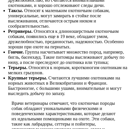
дружелюбностью, но считаются внимательными
охотниками, и хорошо отслеживают следы дичи.
Таксы.
Относят к маленьким охотничьим собакам,
универсальные, могут замирать в стойке после
выслеживания, отличаются острым нюхом и
сообразительностью.
Ретриверы.
Относятся к длинношерстным охотничьим
собакам, появились еще в 19 веке, обладают умом,
дружелюбностью, преданностью, надежностью. Особенно
хороши при охоте на пернатых.
Гончие.
Группа насчитывает множество пород, например,
бигль, басенхауд. Такие питомцы выслеживают добычу по
нюху, а после преследуют до охотника или тупика;
Терьеры.
Относятся к норным, коротконогим охотникам на
мелких грызунов.
Крупные терьеры.
Считаются лучшими охотниками на
норных животных в Великобритании и Франции.
Быстроногие, с большими ушами, внимательные и могут
выследить добычу по запаху.
Врачи ветеринары отмечают, что охотничьи породы
собак обладают уникальными физическими и
поведенческими характеристиками, которые делают
их идеальными помощниками на охоте. Эти собаки,
такие как лабрадоры, сеттеры и пойнтеры,