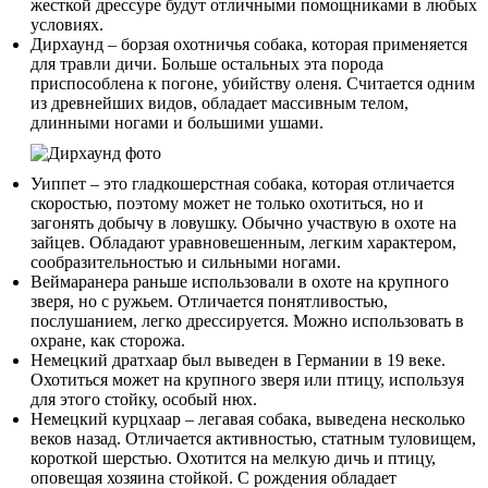
жесткой дрессуре будут отличными помощниками в любых
условиях.
Дирхаунд – борзая охотничья собака, которая применяется
для травли дичи. Больше остальных эта порода
приспособлена к погоне, убийству оленя. Считается одним
из древнейших видов, обладает массивным телом,
длинными ногами и большими ушами.
Уиппет – это гладкошерстная собака, которая отличается
скоростью, поэтому может не только охотиться, но и
загонять добычу в ловушку. Обычно участвую в охоте на
зайцев. Обладают уравновешенным, легким характером,
сообразительностью и сильными ногами.
Веймаранера раньше использовали в охоте на крупного
зверя, но с ружьем. Отличается понятливостью,
послушанием, легко дрессируется. Можно использовать в
охране, как сторожа.
Немецкий дратхаар был выведен в Германии в 19 веке.
Охотиться может на крупного зверя или птицу, используя
для этого стойку, особый нюх.
Немецкий курцхаар – легавая собака, выведена несколько
веков назад. Отличается активностью, статным туловищем,
короткой шерстью. Охотится на мелкую дичь и птицу,
оповещая хозяина стойкой. С рождения обладает