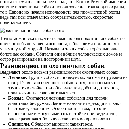
потом стремительно на нее нападают. Если в Римской империи
гончие и охотничьи собаки использовались только для охраны,
то в Европе их начали использовать для промысловой охоты,
ведь там псы отмечались сообразительностью, скоростью,
подвижностью.
Точно можно сказать, что первые породы охотничьих собак по
описанию были маленького роста, с большими и длинными
ушами, узкой мордой. Называли таких собак торфяные или
болотные собаки. Обитали они вблизи человеческих домов и
остро реагировали на посторонний шум.
Разновидности охотничьих собак
Выделяют около восьми разновидностей охотничьих собак:
Легавые.
Группа собак, используемых на охоте с ружьем на
птиц. Главная особенность собак в том, что они могут
замирать в стойке при обнаружении добычи до тех пор,
пока хозяин не совершит выстрел.
Борзые.
Считаются ловчими собаками для травли
животных без ружья. Данное название переводится, как «
быстрый», «ловкий». Особенность в том, что они
выносливые и могут замирать в стойке при виде дичи,
также развивают большую скорость во время охоты;
Спаниели.
Обладают мирным характером,