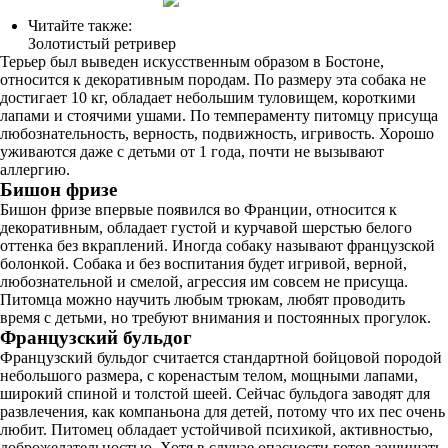
Читайте также:
Золотистый ретривер
Терьер был выведен искусственным образом в Бостоне,
относится к декоративным породам. По размеру эта собака не
достигает 10 кг, обладает небольшим туловищем, короткими
лапами и стоячими ушами. По темпераменту питомцу присуща
любознательность, верность, подвижность, игривость. Хорошо
уживаются даже с детьми от 1 года, почти не вызывают
аллергию.
Бишон фризе
Бишон фризе впервые появился во Франции, относится к
декоративным, обладает густой и курчавой шерстью белого
оттенка без вкраплений. Иногда собаку называют французской
болонкой. Собака и без воспитания будет игривой, верной,
любознательной и смелой, агрессия им совсем не присуща.
Питомца можно научить любым трюкам, любят проводить
время с детьми, но требуют внимания и постоянных прогулок.
Французский бульдог
Французский бульдог считается стандартной бойцовой породой
небольшого размера, с коренастым телом, мощными лапами,
широкий спиной и толстой шеей. Сейчас бульдога заводят для
развлечения, как компаньона для детей, потому что их пес очень
любит. Питомец обладает устойчивой психикой, активностью,
доброжелательностью. Хотя в случае опасности готов защищать