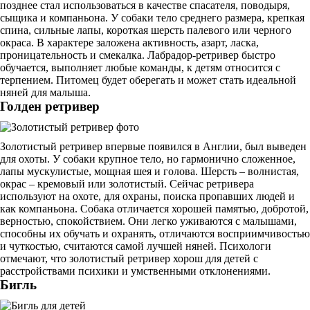
позднее стал использоваться в качестве спасателя, поводыря,
сыщика и компаньона. У собаки тело среднего размера, крепкая
спина, сильные лапы, короткая шерсть палевого или черного
окраса. В характере заложена активность, азарт, ласка,
проницательность и смекалка. Лабрадор-ретривер быстро
обучается, выполняет любые команды, к детям относится с
терпением. Питомец будет оберегать и может стать идеальной
няней для малыша.
Голден ретривер
Золотистый ретривер впервые появился в Англии, был выведен
для охоты. У собаки крупное тело, но гармонично сложенное,
лапы мускулистые, мощная шея и голова. Шерсть – волнистая,
окрас – кремовый или золотистый. Сейчас ретривера
используют на охоте, для охраны, поиска пропавших людей и
как компаньона. Собака отличается хорошей памятью, добротой,
верностью, спокойствием. Они легко уживаются с малышами,
способны их обучать и охранять, отличаются восприимчивостью
и чуткостью, считаются самой лучшей няней. Психологи
отмечают, что золотистый ретривер хорош для детей с
расстройствами психики и умственными отклонениями.
Бигль