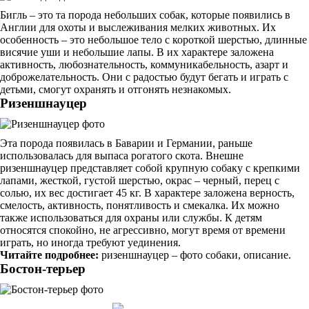
Бигль – это та порода небольших собак, которые появились в
Англии для охоты и выслеживания мелких животных. Их
особенность – это небольшое тело с короткой шерстью, длинные
висячие уши и небольшие лапы. В их характере заложена
активность, любознательность, коммуникабельность, азарт и
доброжелательность. Они с радостью будут бегать и играть с
детьми, смогут охранять и отгонять незнакомых.
Ризеншнауцер
Эта порода появилась в Баварии и Германии, раньше
использовалась для выпаса рогатого скота. Внешне
ризеншнауцер представляет собой крупную собаку с крепкими
лапами, жесткой, густой шерстью, окрас – черный, перец с
солью, их вес достигает 45 кг. В характере заложена верность,
смелость, активность, понятливость и смекалка. Их можно
также использоваться для охраны или службы. К детям
относятся спокойно, не агрессивно, могут время от времени
играть, но иногда требуют уединения.
Читайте подробнее:
ризеншнауцер – фото собаки, описание.
Бостон-терьер