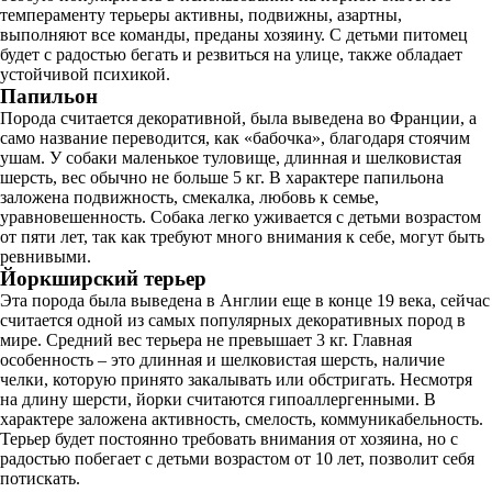
темпераменту терьеры активны, подвижны, азартны,
выполняют все команды, преданы хозяину. С детьми питомец
будет с радостью бегать и резвиться на улице, также обладает
устойчивой психикой.
Папильон
Порода считается декоративной, была выведена во Франции, а
само название переводится, как «бабочка», благодаря стоячим
ушам. У собаки маленькое туловище, длинная и шелковистая
шерсть, вес обычно не больше 5 кг. В характере папильона
заложена подвижность, смекалка, любовь к семье,
уравновешенность. Собака легко уживается с детьми возрастом
от пяти лет, так как требуют много внимания к себе, могут быть
ревнивыми.
Йоркширский терьер
Эта порода была выведена в Англии еще в конце 19 века, сейчас
считается одной из самых популярных декоративных пород в
мире. Средний вес терьера не превышает 3 кг. Главная
особенность – это длинная и шелковистая шерсть, наличие
челки, которую принято закалывать или обстригать. Несмотря
на длину шерсти, йорки считаются гипоаллергенными. В
характере заложена активность, смелость, коммуникабельность.
Терьер будет постоянно требовать внимания от хозяина, но с
радостью побегает с детьми возрастом от 10 лет, позволит себя
потискать.