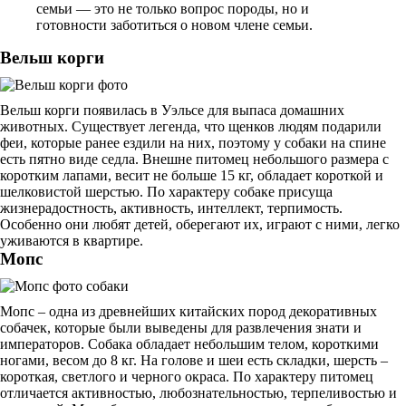
семьи — это не только вопрос породы, но и
готовности заботиться о новом члене семьи.
Вельш корги
Вельш корги появилась в Уэльсе для выпаса домашних
животных. Существует легенда, что щенков людям подарили
феи, которые ранее ездили на них, поэтому у собаки на спине
есть пятно виде седла. Внешне питомец небольшого размера с
коротким лапами, весит не больше 15 кг, обладает короткой и
шелковистой шерстью. По характеру собаке присуща
жизнерадостность, активность, интеллект, терпимость.
Особенно они любят детей, оберегают их, играют с ними, легко
уживаются в квартире.
Мопс
Мопс – одна из древнейших китайских пород декоративных
собачек, которые были выведены для развлечения знати и
императоров. Собака обладает небольшим телом, короткими
ногами, весом до 8 кг. На голове и шеи есть складки, шерсть –
короткая, светлого и черного окраса. По характеру питомец
отличается активностью, любознательностью, терпеливостью и