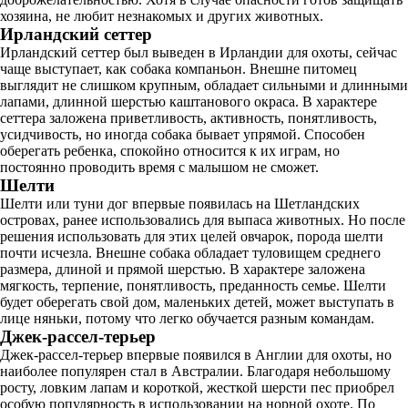
хозяина, не любит незнакомых и других животных.
Ирландский сеттер
Ирландский сеттер был выведен в Ирландии для охоты, сейчас
чаще выступает, как собака компаньон. Внешне питомец
выглядит не слишком крупным, обладает сильными и длинными
лапами, длинной шерстью каштанового окраса. В характере
сеттера заложена приветливость, активность, понятливость,
усидчивость, но иногда собака бывает упрямой. Способен
оберегать ребенка, спокойно относится к их играм, но
постоянно проводить время с малышом не сможет.
Шелти
Шелти или туни дог впервые появилась на Шетландских
островах, ранее использовались для выпаса животных. Но после
решения использовать для этих целей овчарок, порода шелти
почти исчезла. Внешне собака обладает туловищем среднего
размера, длиной и прямой шерстью. В характере заложена
мягкость, терпение, понятливость, преданность семье. Шелти
будет оберегать свой дом, маленьких детей, может выступать в
лице няньки, потому что легко обучается разным командам.
Джек-рассел-терьер
Джек-рассел-терьер впервые появился в Англии для охоты, но
наиболее популярен стал в Австралии. Благодаря небольшому
росту, ловким лапам и короткой, жесткой шерсти пес приобрел
особую популярность в использовании на норной охоте. По