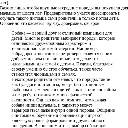
лет).
Важно лишь, чтобы крупные и средние породы вы покупали для
малыша от шести лет. Предварительно учатся дрессировать и
обучать такого питомца сами родители, а только потом дети.
Особенно это касается чау-чау, добермана, овчарок.
Собака — верный друг и отличный компаньон для
детей. Многие родители выбирают породы, которые
отличаются дружелюбным характером и
терпимостью к детской энергии. Например,
лабрадоры и золотистые ретриверы славятся своим
добрым нравом и игривостью, что делает их
идеальными для семей с детьми. Пудели, благодаря
своему умению быстро обучаться, также часто
становятся любимцами в семьях.
Некоторые родители отмечают, что породы, такие
как бульдоги или мопсы, могут быть отличным
выбором для маленьких детей, так как они спокойны
и не требуют слишком много физической
активности. Однако важно помнить, что каждая
собака индивидуальна, и характер может
варьироваться даже внутри одной породы. Общение
с питомцем, обучение и социализация играют
ключевую роль в формировании дружелюбного
поведения. В конечном итоге, выбор собаки для