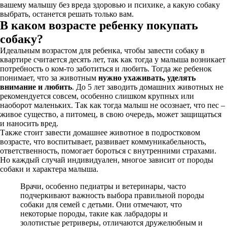
вашему малышу без вреда здоровью и психике, а какую собаку
выбрать, останется решать только вам.
В каком возрасте ребенку покупать
собаку?
Идеальным возрастом для ребенка, чтобы завести собаку в
квартире считается десять лет, так как тогда у малыша возникает
потребность о ком-то заботиться и любить. Тогда же ребенок
понимает, что за животным
нужно ухаживать, уделять
внимание и любить
. До 5 лет заводить домашних животных не
рекомендуется совсем, особенно слишком крупных или
наоборот маленьких. Так как тогда малыш не осознает, что пес –
живое существо, а питомец, в свою очередь, может защищаться
и наносить вред.
Также стоит завести домашнее животное в подростковом
возрасте, что воспитывает, развивает коммуникабельность,
ответственность, помогает бороться с внутренними страхами.
Но каждый случай индивидуален, многое зависит от породы
собаки и характера малыша.
Врачи, особенно педиатры и ветеринары, часто
подчеркивают важность выбора правильной породы
собаки для семей с детьми. Они отмечают, что
некоторые породы, такие как лабрадоры и
золотистые ретриверы, отличаются дружелюбным и