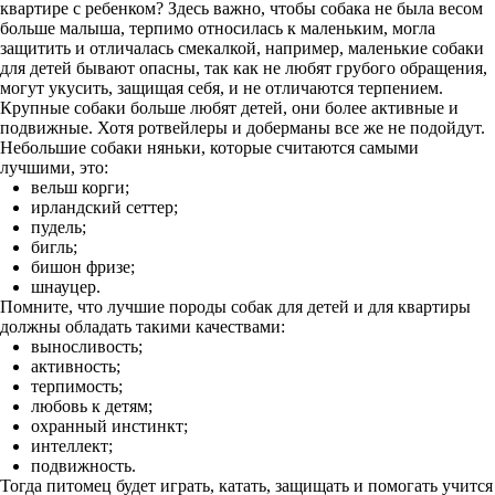
квартире с ребенком? Здесь важно, чтобы собака не была весом
больше малыша, терпимо относилась к маленьким, могла
защитить и отличалась смекалкой, например, маленькие собаки
для детей бывают опасны, так как не любят грубого обращения,
могут укусить, защищая себя, и не отличаются терпением.
Крупные собаки больше любят детей, они более активные и
подвижные. Хотя ротвейлеры и доберманы все же не подойдут.
Небольшие собаки няньки, которые считаются самыми
лучшими, это:
вельш корги;
ирландский сеттер;
пудель;
бигль;
бишон фризе;
шнауцер.
Помните, что лучшие породы собак для детей и для квартиры
должны обладать такими качествами:
выносливость;
активность;
терпимость;
любовь к детям;
охранный инстинкт;
интеллект;
подвижность.
Тогда питомец будет играть, катать, защищать и помогать учится