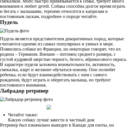
смекалкой. Мопс быстро привязывается к семье, требует много
внимания и любит детей. Собака способна долгое время играть
и бегать с малышами, терпимо относится к капризам и
постоянным ласкам, подробнее о породе читайте.
Пудель
Пудель является представителем декоративных пород, которые
считаются одними из самых популярных и умных в мире.
Появились собаки во Франции, но некоторые говорят, что их
родина – Германия. Внешне – питомец среднего размера, с
густой кудрявой шерстью черного, белого, абрикосового окраса.
В характере пуделя заложена внимательности, активность,
смекалка, азарт и желание обучаться новому. Они полюбят
ребенка, если будут взаимодействовать с ним с самого
рождения, будут играть и оберегать малыша, но требуют
постоянного внимания.
Лабрадор ретривер
Читайте также:
Какую собаку лучше завести в частный дом
Ретривер был изначально выведен в Канаде для охоты, но