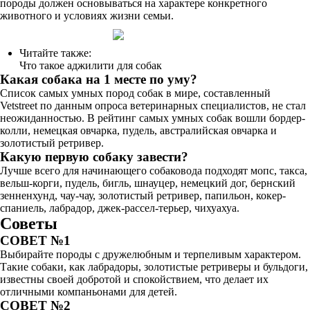
породы должен основываться на характере конкретного
животного и условиях жизни семьи.
Читайте также:
Что такое аджилити для собак
Какая собака на 1 месте по уму?
Список самых умных пород собак в мире, составленный
Vetstreet по данным опроса ветеринарных специалистов, не стал
неожиданностью. В рейтинг самых умных собак вошли бордер-
колли, немецкая овчарка, пудель, австралийская овчарка и
золотистый ретривер.
Какую первую собаку завести?
Лучше всего для начинающего собаковода подходят мопс, такса,
вельш-корги, пудель, бигль, шнауцер, немецкий дог, бернский
зенненхунд, чау-чау, золотистый ретривер, папильон, кокер-
спаниель, лабрадор, джек-рассел-терьер, чихуахуа.
Советы
СОВЕТ №1
Выбирайте породы с дружелюбным и терпеливым характером.
Такие собаки, как лабрадоры, золотистые ретриверы и бульдоги,
известны своей добротой и спокойствием, что делает их
отличными компаньонами для детей.
СОВЕТ №2