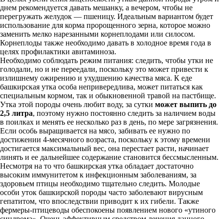
днем рекомендуется давать мешанку, а вечером, чтобы не
перегружать желудок — пшеницу. Идеальным вариантом будет
использование для корма пророщенного зерна, которое можно
заменить мелко нарезанными корнеплодами или силосом.
Корнеплоды также необходимо давать в холодное время года в
целях профилактики авитаминоза.
Необходимо соблюдать режим питания: следить, чтобы утки не
голодали, но и не переедали, поскольку это может привести к
излишнему ожирению и ухудшению качества мяса. К еде
башкирская утка особа непривередлива, может питаться как
специальным кормом, так и обыкновенной травой на пастбище.
Утка этой породы очень любит воду, за сутки
может выпить до
2,5 литра
, поэтому нужно постоянно следить за наличием воды
в поилках и менять ее несколько раз в день, по мере загрязнения.
Если особь выращивается на мясо, забивать ее нужно по
достижении 4-месячного возраста, поскольку к этому времени
достигается максимальный вес, она перестает расти, начинает
линять и ее дальнейшее содержание становится бессмысленным.
Несмотря на то что башкирская утка обладает достаточно
высоким иммунитетом к инфекционным заболеваниям, за
здоровьем птицы необходимо тщательно следить. Молодые
особи уток башкирской породы часто заболевают вирусным
гепатитом, что впоследствии приводит к их гибели. Также
фермеры-птицеводы обеспокоены появлением нового «утиного
синдрома». Очень эффективным средством лечения данного