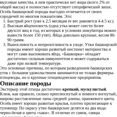
вкусовые качества, в нем практически нет жира (всего 2% от
общей массы) и полностью отсутствует специфический запах.
Особь башкирской породы выгодно отличается от своих
сородичей по многим показателям. Это:
Быстрый рост (уже к 2,5 месяцам ее вес равняется 4-4.5 кг.).
Высокая яйценоскость (одна утка может снести более
двухсот яиц в год, из которых в условиях инкубатора можно
вывести более 150 утят). Яйца довольно крупные, весом 80-
90 грамм.
Выносливость и неприхотливость в уходе. Утки башкирской
породы имеют хорошо развитый инстинкт материнства и
могут сами высиживать яйца, «Башкирка» обладает
достаточно сильным иммунитетом и может содержаться
даже при низкой температуре.
Это основные причины, по которым разведением башкирских
уток с большим удовольствием занимаются не только фермеры-
птицеводы, но и крупные птицеводческие предприятия.
Описание породы
Экстерьер этой птицы достаточно
крепкий, мускулистый
.
Клюв, как правило, сильно приплюснутый и немного вогнутый,
широко расставленные лапы средней длины, оранжевого цвета.
Особь имеет хорошо развитые крылья, плотно прилегающие к
туловищу. По окрасу утки башкирские делятся на два вида:
черно-белая и цвета «хаки». В отличие от самок, самцы