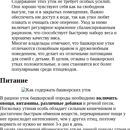
Содержание этих уток не требует особых усилий.
Они хорошо чувствуют себя как на свободном
выгуле, так и в закрытых помещениях. Важно
обеспечить им доступ к воде, так как утки любят
плавать и очищать свое оперение. Уход за ними
включает регулярное кормление сбалансированным
рационом, что способствует быстрому набору веса и
хорошему качеству мяса.
Многие владельцы отмечают, что башкирские утки
отличаются спокойным нравом и дружелюбным
поведением, что делает их отличными питомцами
для семей с детьми. В целом, отзывы о башкирских
утках положительные, и они становятся все более
популярными среди птицеводов.
Питание
В рацион уток башкирской породы необходимо
включить
овощи, витамины, различные добавки
и речной песок.
Поскольку утиная особь обладает сильным кишечником и
достаточно быстрым обменом веществ, переваривание пищи у
нее происходит интенсивнее, чем у других птиц, поэтому
кормить ее нужно не менее 3-х раз в день.
В целях увеличения яйценоскости уткам данной породы утром и