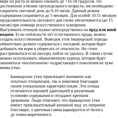
мере их роста ее можно снижать до +16-18 градусов. По
достижении утятами трехнедельного возраста, им необходимо
сократить световой день до 9-10 часов. Данный режим
содержания сохраняется до 5 месяцев. Для особей 10-11 месяцев
продолжительность светового дня снова увеличивается (до 15
часов) при помощи искусственного освещения.
Выгуливать птенцов нужно непосредственно на
пруд или иной
водоем
. Если поблизости нет естественного пруда, можно
создать искусственный. Выводок уток башкирской породы
обязательно должен содержаться с наседкой, которая будет
добывать им корм и оберегать от опасности. Не стоит
расстраиваться если наседку найти не удалось. В таком случае
можно использовать обыкновенную курицу, которая будет
заниматься «воспитанием» подрастающего поколения не хуже
мамы-утки.
Башкирские утки привлекают внимание как
опытных птицеводов, так и новичков благодаря
своим уникальным характеристикам. Эти птицы
отличаются хорошей адаптацией к различным
условиям содержания и обладают крепким
здоровьем. Люди отмечают, что башкирские утки
имеют привлекательный внешний вид: их оперение
блестящее, а цветовая гамма варьируется от белого
до темно-коричневого.