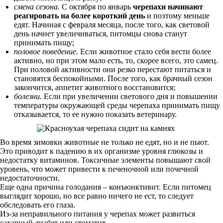
смена сезона.
С октября по январь
черепахи начинают
реагировать на более короткий день
и поэтому меньше
едят. Начиная с февраля месяца, после того, как световой
день начнет увеличиваться, питомцы снова станут
принимать пищу;
половое поведение.
Если животное стало себя вести более
активно, но при этом мало есть, то, скорее всего, это самец.
При половой активности они резко перестают питаться и
становятся беспокойными. После того, как брачный сезон
закончится, аппетит животного восстановится;
болезни.
Если при увеличении светового дня и повышении
температуры окружающей среды черепаха принимать пищу
отказывается, то ее нужно показать ветеринару.
Во время зимовки животные не только не едят, но и не пьют.
Это приводит к падению в их организме уровня глюкозы и
недостатку витаминов. Токсичные элементы повышают свой
уровень, что может привести к печеночной или почечной
недостаточности.
Еще одна причина голодания – конъюнктивит. Если питомец
выглядит хорошо, но все равно ничего не ест, то следует
обследовать его глаза.
Из-за неправильного питания у черепах может развиться
сахарный диабет или стоматит.