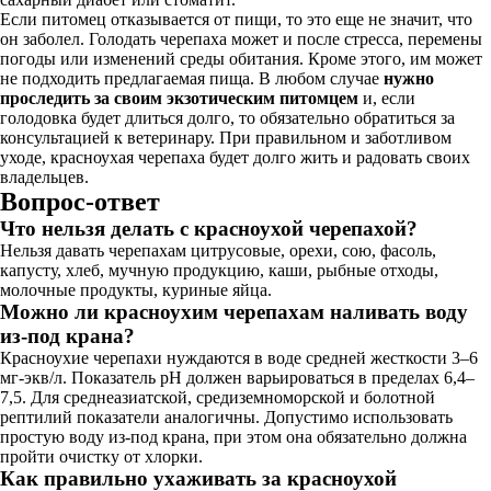
Если питомец отказывается от пищи, то это еще не значит, что
он заболел. Голодать черепаха может и после стресса, перемены
погоды или изменений среды обитания. Кроме этого, им может
не подходить предлагаемая пища. В любом случае
нужно
проследить за своим экзотическим питомцем
и, если
голодовка будет длиться долго, то обязательно обратиться за
консультацией к ветеринару. При правильном и заботливом
уходе, красноухая черепаха будет долго жить и радовать своих
владельцев.
Вопрос-ответ
Что нельзя делать с красноухой черепахой?
Нельзя давать черепахам цитрусовые, орехи, сою, фасоль,
капусту, хлеб, мучную продукцию, каши, рыбные отходы,
молочные продукты, куриные яйца.
Можно ли красноухим черепахам наливать воду
из-под крана?
Красноухие черепахи нуждаются в воде средней жесткости 3–6
мг-экв/л. Показатель pH должен варьироваться в пределах 6,4–
7,5. Для среднеазиатской, средиземноморской и болотной
рептилий показатели аналогичны. Допустимо использовать
простую воду из-под крана, при этом она обязательно должна
пройти очистку от хлорки.
Как правильно ухаживать за красноухой