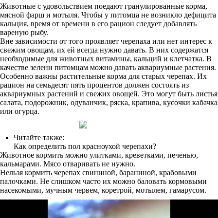
Животные с удовольствием поедают гранулированные корма,
мясной фарш и мотыля. Чтобы у питомца не возникло дефицита
кальция, время от времени в его рацион следует добавлять
вареную рыбу.
Вне зависимости от того проявляет черепаха или нет интерес к
свежим овощам, их ей всегда нужно давать. В них содержатся
необходимые для животных витамины, кальций и клетчатка. В
качестве зелени питомцам можно давать аквариумные растения.
Особенно важны растительные корма для старых черепах. Их
рацион на семьдесят пять процентов должен состоять из
аквариумных растений и свежих овощей. Это могут быть листья
салата, подорожник, одуванчик, ряска, крапива, кусочки кабачка
или огурца.
Читайте также:
Как определить пол красноухой черепахи?
Животное кормить можно улитками, креветками, печенью,
кальмарами. Мясо отваривать не нужно.
Нельзя кормить черепах свининой, бараниной, крабовыми
палочками. Не слишком часто их можно баловать кормовыми
насекомыми, мучным червем, коретрой, мотылем, гамарусом.