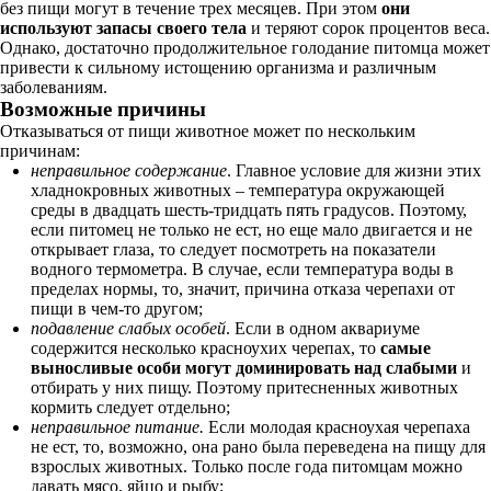
без пищи могут в течение трех месяцев. При этом
они
используют запасы своего тела
и теряют сорок процентов веса.
Однако, достаточно продолжительное голодание питомца может
привести к сильному истощению организма и различным
заболеваниям.
Возможные причины
Отказываться от пищи животное может по нескольким
причинам:
неправильное содержание
. Главное условие для жизни этих
хладнокровных животных – температура окружающей
среды в двадцать шесть-тридцать пять градусов. Поэтому,
если питомец не только не ест, но еще мало двигается и не
открывает глаза, то следует посмотреть на показатели
водного термометра. В случае, если температура воды в
пределах нормы, то, значит, причина отказа черепахи от
пищи в чем-то другом;
подавление слабых особей
. Если в одном аквариуме
содержится несколько красноухих черепах, то
самые
выносливые особи могут доминировать над слабыми
и
отбирать у них пищу. Поэтому притесненных животных
кормить следует отдельно;
неправильное питание.
Если молодая красноухая черепаха
не ест, то, возможно, она рано была переведена на пищу для
взрослых животных. Только после года питомцам можно
давать мясо, яйцо и рыбу;