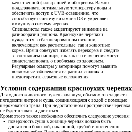
качественной фильтрацией и обогревом. Важно
поддерживать оптимальную температуру воды и
обеспечить доступ к UVB-освещению, что
способствует синтезу витамина D3 и укрепляет
иммунную систему черепах.
Специалисты также акцентируют внимание на
разнообразии рациона. Красноухие черепахи
нуждаются в сбалансированном питании,
включающем как растительные, так и животные
корма. Врачи советуют избегать перекорма и следить
за состоянием панциря, так как его изменения могут
свидетельствовать о проблемах со здоровьем.
Регулярные осмотры у ветеринара помогут выявить
возможные заболевания на ранних стадиях и
предотвратить серьезные осложнения.
Условия содержания красноухих черепах
Для одного животного нужен аквариум, объемом от ста до ста
пятидесяти литров и суша, соединяющаяся с водой с помощью
шероховатого трапа. При недостаточном пространстве черепаха
не будет плавать и двигаться.
Кроме этого также необходимо обеспечить следующие условия:
поверхность суши в жилище черепах должна быть
достаточно большой, наклонной, грубой и постепенно
поднимающейся. Всем необходимым требованиям отвечают