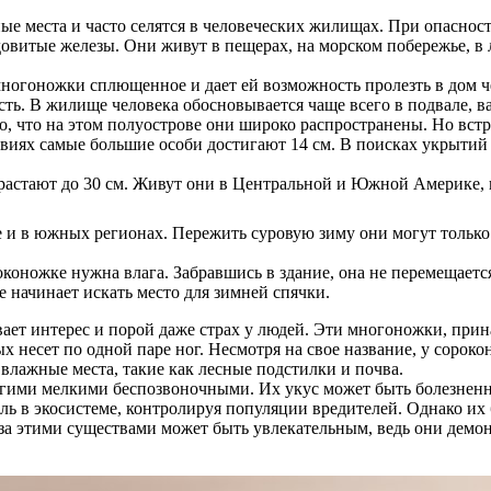
е места и часто селятся в человеческих жилищах. При опасност
тые железы. Они живут в пещерах, на морском побережье, в ле
 многоножки сплющенное и дает ей возможность пролезть в дом 
ь. В жилище человека обосновывается чаще всего в подвале, ва
о, что на этом полуострове они широко распространены. Но встр
виях самые большие особи достигают 14 см. В поисках укрытий о
астают до 30 см. Живут они в Центральной и Южной Америке, н
 и в южных регионах. Пережить суровую зиму они могут только 
оножке нужна влага. Забравшись в здание, она не перемещается 
 начинает искать место для зимней спячки.
ает интерес и порой даже страх у людей. Эти многоножки, прин
х несет по одной паре ног. Несмотря на свое название, у сорокон
влажные места, такие как лесные подстилки и почва.
и мелкими беспозвоночными. Их укус может быть болезненным,
ль в экосистеме, контролируя популяции вредителей. Однако и
 за этими существами может быть увлекательным, ведь они дем