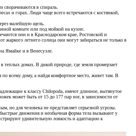
и сворачиваются в спираль.
сах и горах. Люди чаще всего встречаются с костянкой,
через малейшую щель.
нной комнате или под мойкой на кухне.
ечаются они и в Краснодарском крае, Ростовской и
т жаркого летнего солнца они могут забираться не только в
а Ямайке и в Венесуэле.
в теплых домах. В дикой природе, где земля промерзает
по всему дому, а найдя комфортное место, живет там. В
адлежащие к классу Chilopoda, имеют длинное, вытянутое
ожек может быть от 15 до 177 пар ног, в зависимости от
 но для человека не представляет серьезной угрозы.
х быстрые движения и необычная форма тела вызывают у
онстрируют удивительную ловкость и адаптацию к