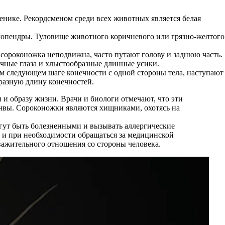
енике. Рекордсменом среди всех животных является белая
олопендры. Туловище животного коричневого или грязно-желтого
а сороконожка неподвижна, часто путают голову и заднюю часть.
очные глаза и хлыстообразные длинные усики.
дом следующем шаге конечности с одной стороны тела, наступают
 разную длину конечностей.
и образу жизни. Врачи и биологи отмечают, что эти
очвы. Сороконожки являются хищниками, охотясь на
гут быть болезненными и вызывать аллергические
и и при необходимости обращаться за медицинской
важительного отношения со стороны человека.