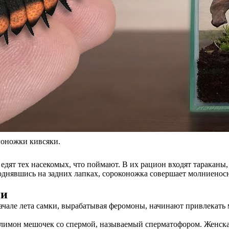
гоножки кивсяки.
едят тех насекомых, что поймают. В их рацион входят тараканы
нявшись на задних лапках, сороконожка совершает молниеносн
ни
ачале лета самки, вырабатывая феромоны, начинают привлекать 
 лимон мешочек со спермой, называемый сперматофором. Женска