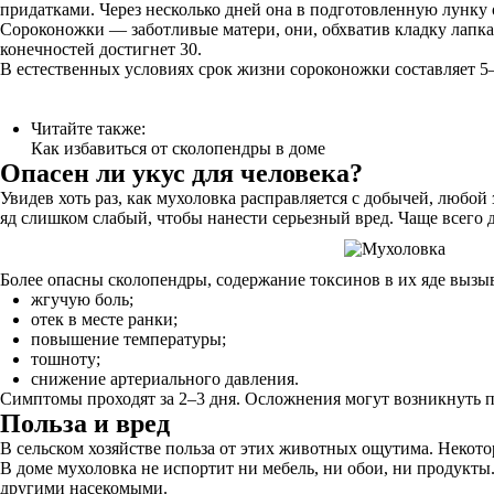
придатками. Через несколько дней она в подготовленную лунку 
Сороконожки — заботливые матери, они, обхватив кладку лапка
конечностей достигнет 30.
В естественных условиях срок жизни сороконожки составляет 5–
Читайте также:
Как избавиться от сколопендры в доме
Опасен ли укус для человека?
Увидев хоть раз, как мухоловка расправляется с добычей, любой 
яд слишком слабый, чтобы нанести серьезный вред. Чаще всего 
Более опасны сколопендры, содержание токсинов в их яде вызыв
жгучую боль;
отек в месте ранки;
повышение температуры;
тошноту;
снижение артериального давления.
Симптомы проходят за 2–3 дня. Осложнения могут возникнуть 
Польза и вред
В сельском хозяйстве польза от этих животных ощутима. Неко
В доме мухоловка не испортит ни мебель, ни обои, ни продукты
другими насекомыми.