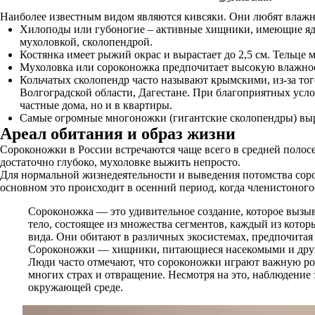
Наиболее известным видом являются кивсяки. Они любят влажны
Хилоподы или губоногие – активные хищники, имеющие ядови
мухоловкой, сколопендрой.
Костянка имеет рыжий окрас и вырастает до 2,5 см. Тельце
Мухоловка или сороконожка предпочитает высокую влажност
Кольчатых сколопендр часто называют крымскими, из-за тог
Волгоградской области, Дагестане. При благоприятных усло
частные дома, но и в квартиры.
Самые огромные многоножки (гигантские сколопендры) выр
Ареал обитания и образ жизни
Сороконожки в России встречаются чаще всего в средней полосе
достаточно глубоко, мухоловке выжить непросто.
Для нормальной жизнедеятельности и выведения потомства сорок
основном это происходит в осенний период, когда членистоногое
Сороконожка — это удивительное создание, которое вызыв
тело, состоящее из множества сегментов, каждый из которы
вида. Они обитают в различных экосистемах, предпочитая 
Сороконожки — хищники, питающиеся насекомыми и другим
Люди часто отмечают, что сороконожки играют важную ро
многих страх и отвращение. Несмотря на это, наблюдение
окружающей среде.