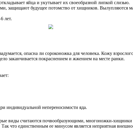
откладывает яйца и укутывает их своеобразной липкой слизью.
ми, защищают будущее потомство от хищников. Вылупляются мал
6 лет.
задумается, опасна ли сороконожка для человека. Кожу взрослого
дело заканчивается покраснением и жжением на месте ранки.
ает:
при индивидуальной непереносимости яда.
торые виды считаются почвообразующими, многоножки-хищники с
. Так что единственным ее минусом является неприятная внешнос