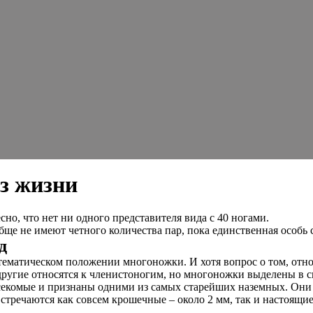
з жизни
но, что нет ни одного представителя вида с 40 ногами.
бще не имеют четного количества пар, пока единственная особь
д
тематическом положении многоножки. И хотя вопрос о том, отно
 другие относятся к членистоногим, но многоножки выделены в с
секомые и признаны одними из самых старейших наземных. Они 
речаются как совсем крошечные – около 2 мм, так и настоящие