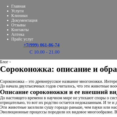
Главная
Услуги
Клиники
Документация
Отзывы
Контакты
Аптека
Прайс услуг
+7(999) 061-86-74
С 10.00 - 21.00
Блог
›
Сороконожка: описание и обра
Сороконожка – это древнерусское название многоножки. Интерес
До начала двухтысячных годов считалось, что эти животные воо
Описание сороконожки и ее внешний ви
До настоящего времени в научном мире не утихают споры о сис
отрицательно, то вот их родство остается недоказанным. И те и
Эти животные заселили сушу гораздо раньше, чем пауки или на
Эволюционные процессы породили их видовое многообразие. Вст