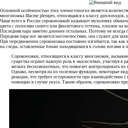
Основной особенностью этих членистоногих является количество
многоножка Illacme plenipes, относящаяся к классу диплоподов,
Чаще всего в России сороконожкой называют мухоловку обыкнов
цвета с полосами синего или фиолетового оттенка, плоское на ви
Последняя пара заметно длиннее остальных. Поэтому не всегда п
Передняя пара ног является ногочелюстями, она служит для за
При передвижении сороконожка постоянно изгибается, так как х
на следы, оставленные ближе находящимися к голове ногами в п
Сороконожки, относящиеся к классу многоножек, вызывают
существа играют важную роль в экосистемах, участвуя в 
мелких беспозвоночных, что помогает контролировать их 
Однако, несмотря на их полезные функции, некоторые ви
реакции, что требует осторожности при взаимодействии с
помощью в случае укуса. Таким образом, сороконожки пре