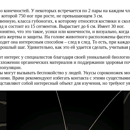
 конечностей. У некоторых встречается по 2 пары на каждом чл
 у которой 750 ног при росте, не превышающем 3 см.
енную, класса губоногих, к которому относятся костянки и ск
д и состоит из 15 сегментов. Вырастает до 6 см. Имеет 30 ног.
онятно, что это такое, усики или конечности, и визуально, когд
хвата жертвы и защиты. На голове животного расположены фасет
одит она интересным способом – след в след. То есть, при каж
рошлый шаг. Удивительно, как это ей удается сделать, учитывая
 интерес у специалистов благодаря своей уникальной биологии 
разложении органических материалов и поддержании здоровья п
популяции.
ды могут вызывать беспокойство у людей. Укусы сороконожек мо
 ними. Врачи рекомендуют избегать контакта с этими существам
дставляют собой интересный объект для изучения, но требуют у