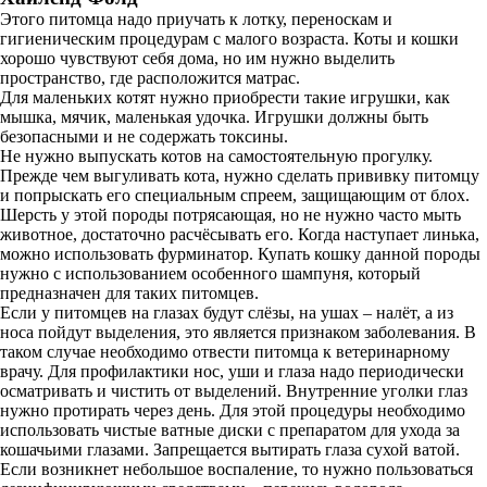
Этого питомца надо приучать к лотку, переноскам и
гигиеническим процедурам с малого возраста. Коты и кошки
хорошо чувствуют себя дома, но им нужно выделить
пространство, где расположится матрас.
Для маленьких котят нужно приобрести такие игрушки, как
мышка, мячик, маленькая удочка. Игрушки должны быть
безопасными и не содержать токсины.
Не нужно выпускать котов на самостоятельную прогулку.
Прежде чем выгуливать кота, нужно сделать прививку питомцу
и попрыскать его специальным спреем, защищающим от блох.
Шерсть у этой породы потрясающая, но не нужно часто мыть
животное, достаточно расчёсывать его. Когда наступает линька,
можно использовать фурминатор. Купать кошку данной породы
нужно с использованием особенного шампуня, который
предназначен для таких питомцев.
Если у питомцев на глазах будут слёзы, на ушах – налёт, а из
носа пойдут выделения, это является признаком заболевания. В
таком случае необходимо отвести питомца к ветеринарному
врачу. Для профилактики нос, уши и глаза надо периодически
осматривать и чистить от выделений. Внутренние уголки глаз
нужно протирать через день. Для этой процедуры необходимо
использовать чистые ватные диски с препаратом для ухода за
кошачьими глазами. Запрещается вытирать глаза сухой ватой.
Если возникнет небольшое воспаление, то нужно пользоваться