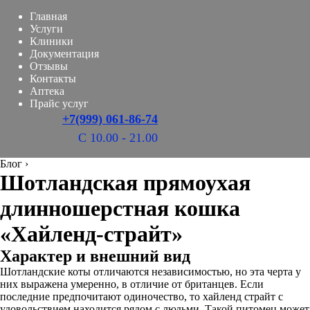
Главная
Услуги
Клиники
Документация
Отзывы
Контакты
Аптека
Прайс услуг
+7(999) 061-86-74
С 10.00 - 21.00
Блог
›
Шотландская прямоухая
длинношерстная кошка
«Хайленд-страйт»
Характер и внешний вид
Шотландские коты отличаются независимостью, но эта черта у
них выражена умеренно, в отличие от британцев. Если
последние предпочитают одиночество, то хайленд страйт с
удовольствием находится рядом с людьми. Такой питомец может