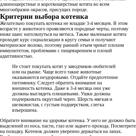
длинношерстные и короткошерстные котята во всем
многообразии окрасов, присущих породе.
Критерии выбора котенка
Желательно покупать котенка не младше 3-4 месяцев. В этом
возрасте у животного проявляются породные черты, поэтому
ниже шанс натолкнуться на метиса. Также маленькие котята
проходят курс социализации в кругу семьи и получают
материнское молоко, поэтому ранний отъем чреват плохим
иммунитетом, проблемами с пищеварением и плохой
адаптивностью.
Не стоит покупать котят у заводчиков-любителей
или на рынке. Чаще всего такие животные
оказываются нездоровыми. Отдайте предпочтение
питомнику. Следует обратить внимание на
внешность котенка. Даже в 3-4 месяца они уже
должны выглядеть плюшевыми. Ушки должны
подчеркивать округлый череп. Шерсть мягкая и
шелковистая, с густым подшерстком, слегка
взъерошена.
Обратите внимание на здоровье котенка. У него не должно быть
выделений из носа, пасти, глаз или заднего прохода. Посмотрите
на походку. Котенок должен уверенно держаться на лапах.