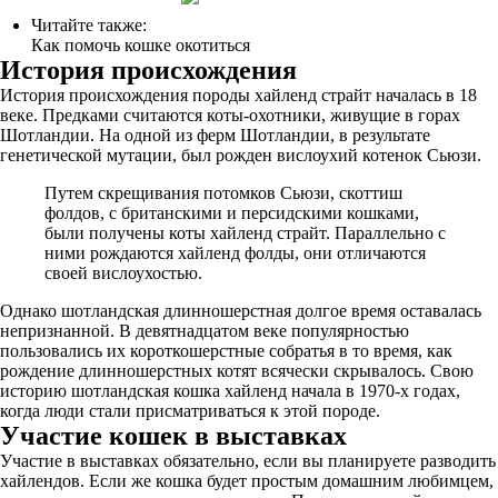
Читайте также:
Как помочь кошке окотиться
История происхождения
История происхождения породы хайленд страйт началась в 18
веке. Предками считаются коты-охотники, живущие в горах
Шотландии. На одной из ферм Шотландии, в результате
генетической мутации, был рожден вислоухий котенок Сьюзи.
Путем скрещивания потомков Сьюзи, скоттиш
фолдов, с британскими и персидскими кошками,
были получены коты хайленд страйт. Параллельно с
ними рождаются хайленд фолды, они отличаются
своей вислоухостью.
Однако шотландская длинношерстная долгое время оставалась
непризнанной. В девятнадцатом веке популярностью
пользовались их короткошерстные собратья в то время, как
рождение длинношерстных котят всячески скрывалось. Свою
историю шотландская кошка хайленд начала в 1970-х годах,
когда люди стали присматриваться к этой породе.
Участие кошек в выставках
Участие в выставках обязательно, если вы планируете разводить
хайлендов. Если же кошка будет простым домашним любимцем,