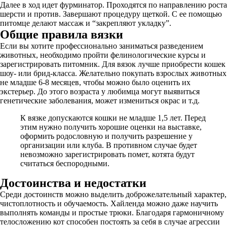
Далее в ход идет фурминатор. Проходятся по направлению роста
шерсти и против. Завершают процедуру щеткой. С ее помощью
питомце делают массаж и “закрепляют укладку”.
Общие правила вязки
Если вы хотите профессионально заниматься разведением
животных, необходимо пройти фелинологические курсы и
зарегистрировать питомник. Для вязок лучше приобрести кошек
шоу- или брид-класса. Желательно покупать взрослых животных
не младше 6-8 месяцев, чтобы можно было оценить их
экстерьер. До этого возраста у любимца могут выявиться
генетические заболевания, может измениться окрас и т.д.
К вязке допускаются кошки не младше 1,5 лет. Перед
этим нужно получить хорошие оценки на выставке,
оформить родословную и получить разрешение у
организации или клуба. В противном случае будет
невозможно зарегистрировать помет, котята будут
считаться беспородными.
Достоинства и недостатки
Среди достоинств можно выделить доброжелательный характер,
чистоплотность и обучаемость. Хайленда можно даже научить
выполнять команды и простые трюки. Благодаря гармоничному
телосложению кот способен постоять за себя в случае агрессии