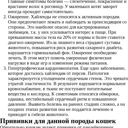
Главные симптомы болезни — слезотечение, покраснение и
врастание волос в роговицу. У маленьких котят заворот
иногда проходит самостоятельно.
Ожирение. Хайленды не относятся к активным породам.
Они предпочитают лежать и наблюдать за происходящим со
стороны. Это наиболее опасно для кастрированных
любимцев, т.к. у них усиливается интерес к пище. При
превышении массы тела на 20% от нормы и более ставится
диагноз ожирение. Из-за лишнего веса страдают суставы
животного, повышается риск развития сахарного диабета,
нарушается гормональный фон. Ожирение необходимо
лечить. В этом могут помочь умеренные физические
нагрузки в виде игр и изменение режима питания.
Гипертрофическая кардиомиопатия. Еще одно заболевание,
которое досталось хайлендам от персов. Патология
характеризуется утолщением сердечным стенок. Это чревато
утратой эластичности. В результате нарушается нормальное
кровоснабжение, в ткани не поступают питательные
вещества и кислород. К симптомам относятся обмороки,
одышка, нестабильный сердечный ритм и повышенное
давление. Выявить болезнь на ранних стадиях сложно, а на
поздних этапах развития она не поддается лечению и
приводит к гибели животного.
Прививки для данной породы кошек
Обязательно кошкам делают прививки от панлейкопении,