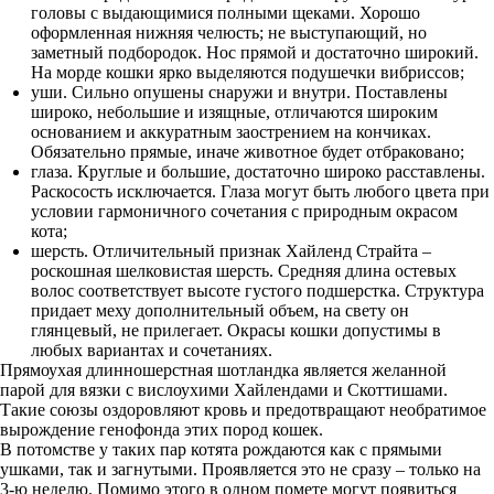
головы с выдающимися полными щеками. Хорошо
оформленная нижняя челюсть; не выступающий, но
заметный подбородок. Нос прямой и достаточно широкий.
На морде кошки ярко выделяются подушечки вибриссов;
уши. Сильно опушены снаружи и внутри. Поставлены
широко, небольшие и изящные, отличаются широким
основанием и аккуратным заострением на кончиках.
Обязательно прямые, иначе животное будет отбраковано;
глаза. Круглые и большие, достаточно широко расставлены.
Раскосость исключается. Глаза могут быть любого цвета при
условии гармоничного сочетания с природным окрасом
кота;
шерсть. Отличительный признак Хайленд Страйта –
роскошная шелковистая шерсть. Средняя длина остевых
волос соответствует высоте густого подшерстка. Структура
придает меху дополнительный объем, на свету он
глянцевый, не прилегает. Окрасы кошки допустимы в
любых вариантах и сочетаниях.
Прямоухая длинношерстная шотландка является желанной
парой для вязки с вислоухими Хайлендами и Скоттишами.
Такие союзы оздоровляют кровь и предотвращают необратимое
вырождение генофонда этих пород кошек.
В потомстве у таких пар котята рождаются как с прямыми
ушками, так и загнутыми. Проявляется это не сразу – только на
3-ю неделю. Помимо этого в одном помете могут появиться