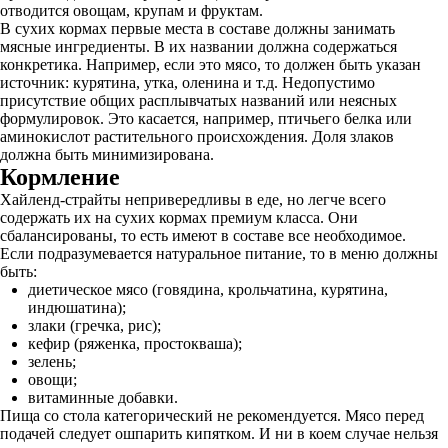
отводится овощам, крупам и фруктам.
В сухих кормах первые места в составе должны занимать
мясные ингредиенты. В их названии должна содержаться
конкретика. Например, если это мясо, то должен быть указан
источник: курятина, утка, оленина и т.д. Недопустимо
присутствие общих расплывчатых названий или неясных
формулировок. Это касается, например, птичьего белка или
аминокислот растительного происхождения. Доля злаков
должна быть минимизирована.
Кормление
Хайленд-страйты непривередливы в еде, но легче всего
содержать их на сухих кормах премиум класса. Они
сбалансированы, то есть имеют в составе все необходимое.
Если подразумевается натуральное питание, то в меню должны
быть:
диетическое мясо (говядина, крольчатина, курятина,
индюшатина);
злаки (гречка, рис);
кефир (ряженка, простокваша);
зелень;
овощи;
витаминные добавки.
Пища со стола категорический не рекомендуется. Мясо перед
подачей следует ошпарить кипятком. И ни в коем случае нельзя