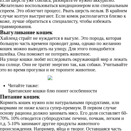
Если шерсть уже сбилась, разбирать ее нужно аккуратно.
Желательно воспользоваться кондиционером или специальным
спреем. Это облегчит процесс. Рвать шерсть нельзя. В крайнем
случае колтун выстригают. Если комок располагается близко к
коже, лучше обратиться к специалисту, чтобы избежать
травмирования.
Выгуливание кошек
Хайленд страйт не нуждается в выгуле. Это порода, которая
большую часть времени проводит дома, однако по желанию
кошек можно выводить на улицу. Для этого понадобится
шлейка. Она поможет не потерять животное.
На улице кошки любят исследовать окружающий мир и лежать
на солнце. Они не тратят энергию так, как собаки. Учитывайте
это во время прогулки и не торопите животное.
Читайте также:
Британские кошки блю поинт ососбенности
Питание кошек
Кормить кошек нужно или натуральными продуктами, или
кормами не ниже класса супер-премиум. В первом случае
основу рациона должно занимать мясо. Его доля составляет 60-
70%. 10% отводится субпродуктам: печени, почкам, легким и
т.д. 5-10% занимают другие продукты животного
происхождения. Например, яйца и творог. Оставшаяся часть