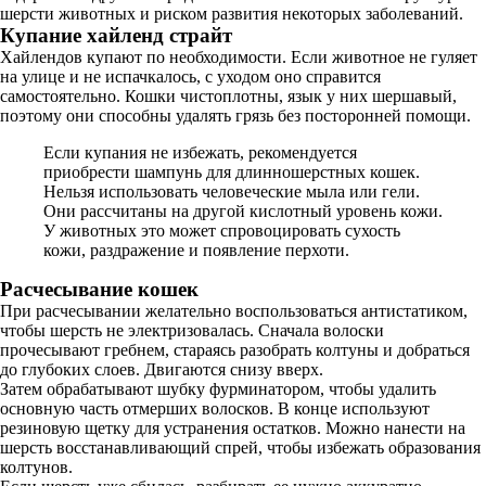
шерсти животных и риском развития некоторых заболеваний.
Купание хайленд страйт
Хайлендов купают по необходимости. Если животное не гуляет
на улице и не испачкалось, с уходом оно справится
самостоятельно. Кошки чистоплотны, язык у них шершавый,
поэтому они способны удалять грязь без посторонней помощи.
Если купания не избежать, рекомендуется
приобрести шампунь для длинношерстных кошек.
Нельзя использовать человеческие мыла или гели.
Они рассчитаны на другой кислотный уровень кожи.
У животных это может спровоцировать сухость
кожи, раздражение и появление перхоти.
Расчесывание кошек
При расчесывании желательно воспользоваться антистатиком,
чтобы шерсть не электризовалась. Сначала волоски
прочесывают гребнем, стараясь разобрать колтуны и добраться
до глубоких слоев. Двигаются снизу вверх.
Затем обрабатывают шубку фурминатором, чтобы удалить
основную часть отмерших волосков. В конце используют
резиновую щетку для устранения остатков. Можно нанести на
шерсть восстанавливающий спрей, чтобы избежать образования
колтунов.