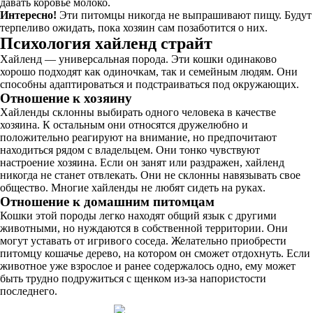
давать коровье молоко.
Интересно!
Эти питомцы никогда не выпрашивают пищу. Будут
терпеливо ожидать, пока хозяин сам позаботится о них.
Психология хайленд страйт
Хайленд — универсальная порода. Эти кошки одинаково
хорошо подходят как одиночкам, так и семейным людям. Они
способны адаптироваться и подстраиваться под окружающих.
Отношение к хозяину
Хайленды склонны выбирать одного человека в качестве
хозяина. К остальным они относятся дружелюбно и
положительно реагируют на внимание, но предпочитают
находиться рядом с владельцем. Они тонко чувствуют
настроение хозяина. Если он занят или раздражен, хайленд
никогда не станет отвлекать. Они не склонны навязывать свое
общество. Многие хайленды не любят сидеть на руках.
Отношение к домашним питомцам
Кошки этой породы легко находят общий язык с другими
животными, но нуждаются в собственной территории. Они
могут уставать от игривого соседа. Желательно приобрести
питомцу кошачье дерево, на котором он сможет отдохнуть. Если
животное уже взрослое и ранее содержалось одно, ему может
быть трудно подружиться с щенком из-за напористости
последнего.