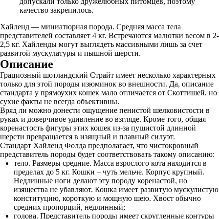
допускали только дружелюбных питомцев, поэтому
качество закрепилось.
Хайленд — миниатюрная порода. Средняя масса тела
представителей составляет 4 кг. Встречаются малютки весом в 2-
2,5 кг. Хайленды могут выглядеть массивными лишь за счет
развитой мускулатуры и пышной шерсти.
Описание
Грациозный шотландский Страйт имеет несколько характерных
только для этой породы изюминок во внешности. Да, описание
стандарта у прямоухих кошек мало отличается от Скоттишей, но
сухие факты не всегда объективны.
Вряд ли можно донести ощущение пенистой шелковистости в
руках и доверчивое удивление во взгляде. Кроме того, общая
коренастость фигуры этих кошек из-за пушистой длинной
шерсти превращается в изящный и плавный силуэт.
Стандарт Хайленд Фолда предполагает, что чистокровный
представитель породы будет соответствовать такому описанию:
тело. Размеры средние. Масса взрослого кота находится в
пределах до 5 кг. Кошки – чуть мельче. Корпус крупный.
Недлинные ноги делают эту породу коренастой, но
изящества не убавляют. Кошка имеет развитую мускулистую
конституцию, короткую и мощную шею. Хвост обычно
средних пропорций, недлинный;
голова. Представитель породы имеет скругленные контуры