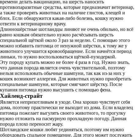
времени делать вакцинацию, на шерсть наносить
противопаразитные средства, которые предназначит ветеринар,
а также проверять животных на наличие глистов, клещей и
блох. Если обнаружится какая-либо болезнь, кошку нужно
отвезти к ветеринарному врачу.
Длинношёрстные шотландцы линяют не очень обильно, но всё
равно кошкам обязательно нужно расчёсывать шерсть
специальной щёткой около 3 раз за неделю. С помощью этого
можно избавить питомца от ненужной шёрстки, к тому же у
животного улучшится кровообращение. Если начнётся период
линьки, то нужно воспользоваться щёткой-пуходеркой.
Эту породу купать можно не более 4 раза в год. Нужно знать,
что данная порода является очень чувствительной, поэтому
нельзя использовать обычные шампуни, так как из-за них у
кошек возникнет аллергия. Для животных нужно приобретать
специальные шампуни, которые смягчают шёрстку. После
купания питомца нужно высушить с помощью фена.
Хайленд-страйт
Является неприхотливым в уходе. Она хорошо чувствует себя
дома, поэтому практически не выходит из дома. Если владелец
питомца пожелает выгулять своего животного, то прогулку
нужно отложить на пасмурную прохладную погоду. Данная
порода плохо переносит жару.
Шотландские кошки любят уединяться, поэтому им нужно
оборудовать спальное помещение. Для этого может послужить