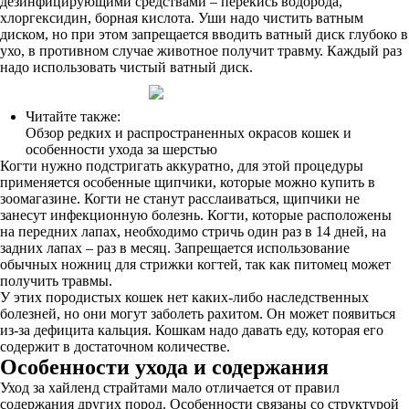
дезинфицирующими средствами – перекись водорода,
хлоргексидин, борная кислота. Уши надо чистить ватным
диском, но при этом запрещается вводить ватный диск глубоко в
ухо, в противном случае животное получит травму. Каждый раз
надо использовать чистый ватный диск.
Читайте также:
Обзор редких и распространенных окрасов кошек и
особенности ухода за шерстью
Когти нужно подстригать аккуратно, для этой процедуры
применяется особенные щипчики, которые можно купить в
зоомагазине. Когти не станут расслаиваться, щипчики не
занесут инфекционную болезнь. Когти, которые расположены
на передних лапах, необходимо стричь один раз в 14 дней, на
задних лапах – раз в месяц. Запрещается использование
обычных ножниц для стрижки когтей, так как питомец может
получить травмы.
У этих породистых кошек нет каких-либо наследственных
болезней, но они могут заболеть рахитом. Он может появиться
из-за дефицита кальция. Кошкам надо давать еду, которая его
содержит в достаточном количестве.
Особенности ухода и содержания
Уход за хайленд страйтами мало отличается от правил
содержания других пород. Особенности связаны со структурой