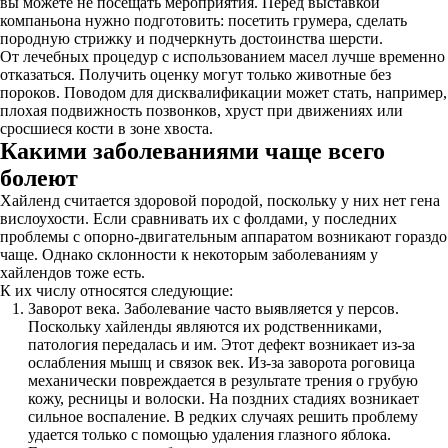
вы можете не посещать мероприятия. Перед выставкой
компаньона нужно подготовить: посетить грумера, сделать
породную стрижку и подчеркнуть достоинства шерсти.
От лечебных процедур с использованием масел лучше временно
отказаться. Получить оценку могут только животные без
пороков. Поводом для дисквалификации может стать, например,
плохая подвижность позвонков, хруст при движениях или
сросшиеся кости в зоне хвоста.
Какими заболеваниями чаще всего
болеют
Хайленд считается здоровой породой, поскольку у них нет гена
вислоухости. Если сравнивать их с фолдами, у последних
проблемы с опорно-двигательным аппаратом возникают гораздо
чаще. Однако склонности к некоторым заболеваниям у
хайлендов тоже есть.
К их числу относятся следующие:
Заворот века. Заболевание часто выявляется у персов.
Поскольку хайленды являются их родственниками,
патология передалась и им. Этот дефект возникает из-за
ослабления мышц и связок век. Из-за заворота роговица
механически повреждается в результате трения о грубую
кожу, ресницы и волоски. На поздних стадиях возникает
сильное воспаление. В редких случаях решить проблему
удается только с помощью удаления глазного яблока.