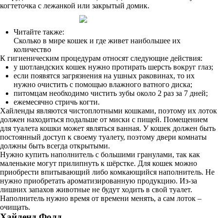
когтеточка с лежанкой или закрытый домик.
Читайте также:
Сколько в мире кошек и где живет наибольшее их
количество
К гигиеническим процедурам относят следующие действия:
у шотландских кошек нужно протирать шерсть вокруг глаз;
если появятся загрязнения на ушных раковинах, то их
нужно очистить с помощью влажного ватного диска;
питомцам необходимо чистить зубы около 2 раз за 7 дней;
ежемесячно стричь когти.
Хайленды являются чистоплотными кошками, поэтому их лоток
должен находиться подальше от миски с пищей. Помещением
для туалета кошки может являться ванная. У кошек должен быть
постоянный доступ к своему туалету, поэтому двери комнаты
должны быть всегда открытыми.
Нужно купить наполнитель с большими гранулами, так как
маленькие могут прилипнуть к шёрстке. Для кошек можно
приобрести впитывающий либо комкающийся наполнитель. Не
нужно приобретать ароматизированную продукцию. Из-за
лишних запахов животные не будут ходить в свой туалет.
Наполнитель нужно время от времени менять, а сам лоток –
очищать.
Хайленд Фолд