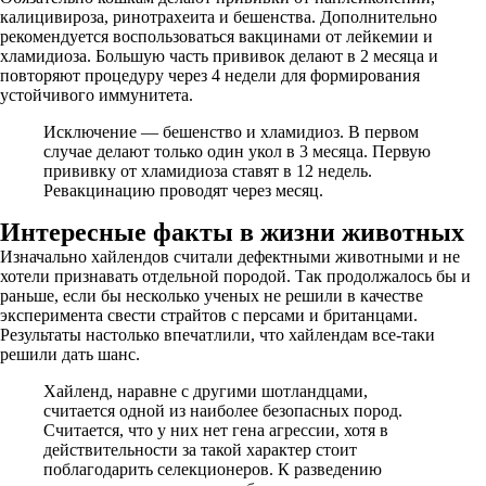
калицивироза, ринотрахеита и бешенства. Дополнительно
рекомендуется воспользоваться вакцинами от лейкемии и
хламидиоза. Большую часть прививок делают в 2 месяца и
повторяют процедуру через 4 недели для формирования
устойчивого иммунитета.
Исключение — бешенство и хламидиоз. В первом
случае делают только один укол в 3 месяца. Первую
прививку от хламидиоза ставят в 12 недель.
Ревакцинацию проводят через месяц.
Интересные факты в жизни животных
Изначально хайлендов считали дефектными животными и не
хотели признавать отдельной породой. Так продолжалось бы и
раньше, если бы несколько ученых не решили в качестве
эксперимента свести страйтов с персами и британцами.
Результаты настолько впечатлили, что хайлендам все-таки
решили дать шанс.
Хайленд, наравне с другими шотландцами,
считается одной из наиболее безопасных пород.
Считается, что у них нет гена агрессии, хотя в
действительности за такой характер стоит
поблагодарить селекционеров. К разведению