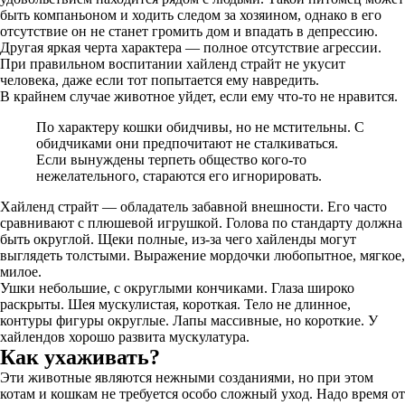
быть компаньоном и ходить следом за хозяином, однако в его
отсутствие он не станет громить дом и впадать в депрессию.
Другая яркая черта характера — полное отсутствие агрессии.
При правильном воспитании хайленд страйт не укусит
человека, даже если тот попытается ему навредить.
В крайнем случае животное уйдет, если ему что-то не нравится.
По характеру кошки обидчивы, но не мстительны. С
обидчиками они предпочитают не сталкиваться.
Если вынуждены терпеть общество кого-то
нежелательного, стараются его игнорировать.
Хайленд страйт — обладатель забавной внешности. Его часто
сравнивают с плюшевой игрушкой. Голова по стандарту должна
быть округлой. Щеки полные, из-за чего хайленды могут
выглядеть толстыми. Выражение мордочки любопытное, мягкое,
милое.
Ушки небольшие, с округлыми кончиками. Глаза широко
раскрыты. Шея мускулистая, короткая. Тело не длинное,
контуры фигуры округлые. Лапы массивные, но короткие. У
хайлендов хорошо развита мускулатура.
Как ухаживать?
Эти животные являются нежными созданиями, но при этом
котам и кошкам не требуется особо сложный уход. Надо время от