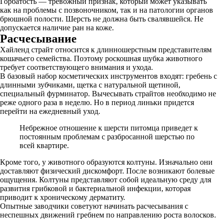
Горбатость — тревожный признак, который может указывать
как на проблемы с позвоночником, так и на патологии органов
брюшной полости. Шерсть не должна быть свалявшейся. Не
допускается наличие ран на коже.
Расчесывание
Хайленд страйт относится к длинношерстным представителям
кошачьего семейства. Поэтому роскошная шубка животного
требует соответствующего внимания и ухода.
В базовый набор косметических инструментов входят: гребень с
длинными зубчиками, щетка с натуральной щетиной,
специальный фурминатор. Вычесывать страйтов необходимо не
реже одного раза в неделю. Но в период линьки придется
перейти на ежедневный уход.
Небрежное отношение к шерсти питомца приведет к
постоянным проблемам с разбросанной шерстью по
всей квартире.
Кроме того, у животного образуются колтуны. Изначально они
доставляют физический дискомфорт. После возникают болевые
ощущения. Колтуны представляют собой идеальную среду для
развития грибковой и бактериальной инфекции, которая
приводит к хроническому дерматиту.
Опытные заводчики советуют начинать расчесывания с
неспешных движений гребнем по направлению роста волосков.