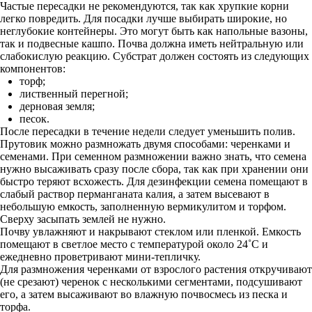
Частые пересадки не рекомендуются, так как хрупкие корни
легко повредить. Для посадки лучше выбирать широкие, но
неглубокие контейнеры. Это могут быть как напольные вазоны,
так и подвесные кашпо. Почва должна иметь нейтральную или
слабокислую реакцию. Субстрат должен состоять из следующих
компонентов:
торф;
лиственный перегной;
дерновая земля;
песок.
После пересадки в течение недели следует уменьшить полив.
Прутовик можно размножать двумя способами: черенками и
семенами. При семенном размножении важно знать, что семена
нужно высаживать сразу после сбора, так как при хранении они
быстро теряют всхожесть. Для дезинфекции семена помещают в
слабый раствор перманганата калия, а затем высевают в
небольшую емкость, заполненную вермикулитом и торфом.
Сверху засыпать землей не нужно.
Почву увлажняют и накрывают стеклом или пленкой. Емкость
помещают в светлое место с температурой около 24˚С и
ежедневно проветривают мини-тепличку.
Для размножения черенками от взрослого растения откручивают
(не срезают) черенок с несколькими сегментами, подсушивают
его, а затем высаживают во влажную почвосмесь из песка и
торфа.