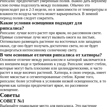
Рипсалис предпочитает умеренный полив. Важно дать верхнему
слою почвы подсохнуть между поливами. Обычно это
происходит раз в 2-3 недели, но в зависимости от температуры и
влажности воздуха частота может варьироваться. В зимний
период полив следует сократить.
Какие условия освещения подходят для
рипсалиса?
Рипсалис лучше всего растет при ярком, но рассеянном свете.
Прямые солнечные лучи могут вызвать ожоги на листьях.
Оптимально размещать растение на восточных или западных
окнах, где оно будет получать достаточно света, но не будет
подвергаться интенсивному солнечному свету.
В чем основные отличия рипсалиса от хатиоры?
Основное отличие между рипсалисом и хатиорой заключается в
их внешнем виде и требованиях к уходу. Рипсалис имеет стебли,
которые могут быть плоскими или цилиндрическими, и часто
растет в виде висячих растений. Хатиора, в свою очередь, имеет
более мясистые и сегментированные стебли. Кроме того,
рипсалис более устойчив к условиям низкой освещенности, в то
время как хатиора предпочитает яркое, но рассеянное
освещение.
Советы
СОВЕТ №1
Выбирайте правильное место для рипсалиса. Это растение