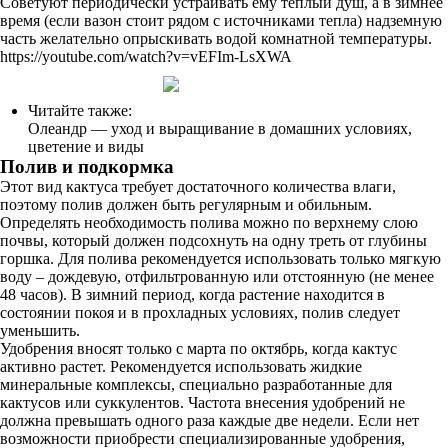
Советуют периодически устраивать ему теплый душ, а в зимнее
время (если вазон стоит рядом с источниками тепла) надземную
часть желательно опрыскивать водой комнатной температуры.
https://youtube.com/watch?v=vEFIm-LsXWA
Читайте также:
Олеандр — уход и выращивание в домашних условиях,
цветение и виды
Полив и подкормка
Этот вид кактуса требует достаточного количества влаги,
поэтому полив должен быть регулярным и обильным.
Определять необходимость полива можно по верхнему слою
почвы, который должен подсохнуть на одну треть от глубины
горшка. Для полива рекомендуется использовать только мягкую
воду – дождевую, отфильтрованную или отстоянную (не менее
48 часов). В зимний период, когда растение находится в
состоянии покоя и в прохладных условиях, полив следует
уменьшить.
Удобрения вносят только с марта по октябрь, когда кактус
активно растет. Рекомендуется использовать жидкие
минеральные комплексы, специально разработанные для
кактусов или суккулентов. Частота внесения удобрений не
должна превышать одного раза каждые две недели. Если нет
возможности приобрести специализированные удобрения,