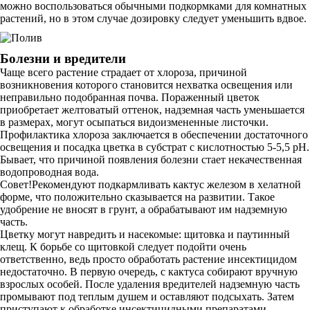
можно воспользоваться обычными подкормками для комнатных
растений, но в этом случае дозировку следует уменьшить вдвое.
Болезни и вредители
Чаще всего растение страдает от хлороза, причиной
возникновения которого становится нехватка освещения или
неправильно подобранная почва. Пораженный цветок
приобретает желтоватый оттенок, надземная часть уменьшается
в размерах, могут осыпаться видоизмененные листочки.
Профилактика хлороза заключается в обеспечении достаточного
освещения и посадка цветка в субстрат с кислотностью 5-5,5 рН.
Бывает, что причиной появления болезни стает некачественная
водопроводная вода.
Совет!Рекомендуют подкармливать кактус железом в хелатной
форме, что положительно сказывается на развитии. Такое
удобрение не вносят в грунт, а обрабатывают им надземную
часть.
Цветку могут навредить и насекомые: щитовка и паутинный
клещ. К борьбе со щитовкой следует подойти очень
ответственно, ведь просто обработать растение инсектицидом
недостаточно. В первую очередь, с кактуса собирают вручную
взрослых особей. После удаления вредителей надземную часть
промывают под теплым душем и оставляют подсыхать. Затем
приступают к обработке инсектицидными препаратами.