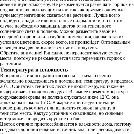
аналогичную атмосферу. Не рекомендуется размещать горшок на
подоконниках, выходящих на юг, так как прямые солнечные
лучи могут негативно сказаться на растении. Лучше всего
подойдут западные или восточные подоконники, но в этом
случае необходимо защищать цветок от интенсивного
солнечного света в полдень. Можно разместить вазон на
северной стороне или в глубине помещения, однако в таких
условиях цветение, скорее всего, не произойдет. Оптимальным
освещением для рипсалиса считается полутень.
Обратите внимание! Рипсалис не переносит частую смену
места, поэтому не рекомендуется часто перемещать горшок с
растением.
Температура и влажность
В период активного развития (весна — начало осени)
желательно поддерживать в помещении температуру в пределах
20˚С. Обитатель тенистых лесов не любит жару, но также не
выдерживает холодного воздуха. В зимнее время температура
окружающей среды не должна опускаться ниже 12˚С, она
должна быть около 15˚С. В жаркие дни следует почаще
проветривать комнату или выносить горшок на улицу в
тенистое место. Кактус устойчив к сквознякам, но сильный
ветер может повредить хрупкие стебли.
Цветок отлично приспосабливается к влажности дома, поэтому
создавать дополнительный источник влаги нет необходимости.