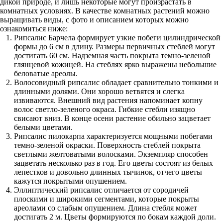
дикой природе, и лишь некоторые могут произрастать в
комнатных условиях. В качестве комнатных растений можно
выращивать виды, с фото и описанием которых можно
ознакомиться ниже:
Рипсалис Барчела формирует узкие побеги цилиндрической
формы до 6 см в длину. Размеры первичных стеблей могут
достигать 60 см. Надземная часть покрыта темно-зеленой
глянцевой кожицей. На стеблях ярко выражены небольшие
беловатые ареолы.
Волосовидный рипсалис обладает сравнительно тонкими и
длинными долями. Они хорошо ветвятся и слегка
извиваются. Внешний вид растения напоминает копну
волос светло-зеленого окраса. Гибкие стебли изящно
свисают вниз. В конце осени растение обильно зацветает
белыми цветами.
Рипсалис пилокарпа характеризуется мощными побегами
темно-зеленой окраски. Поверхность стеблей покрыта
светлыми желтоватыми волосками. Экземпляр способен
зацветать несколько раз в год. Его цветы состоят из белых
лепестков и довольно длинных тычинок, отчего цветы
кажутся покрытыми опушением.
Эллиптический рипсалис отличается от сородичей
плоскими и широкими сегментами, которые покрыты
ареолами со слабым опушением. Длина стебля может
достигать 2 м. Цветы формируются по бокам каждой доли.