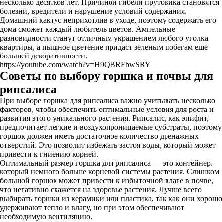
несколько десятков лет. Причиной гибели прутовика становятся
болезни, вредители и нарушение условий содержания.
Домашний кактус неприхотлив в уходе, поэтому содержать его
дома сможет каждый любитель цветов. Ампельные
разновидности станут отличным украшением любого уголка
квартиры, а пышное цветение придаст зеленым побегам еще
большей декоративности.
https://youtube.com/watch?v=H9QBRFbwSRY
Советы по выбору горшка и почвы для
рипсалиса
При выборе горшка для рипсалиса важно учитывать несколько
факторов, чтобы обеспечить оптимальные условия для роста и
развития этого уникального растения. Рипсалис, как эпифит,
предпочитает легкие и воздухопроницаемые субстраты, поэтому
горшок должен иметь достаточное количество дренажных
отверстий. Это позволит избежать застоя воды, который может
привести к гниению корней.
Оптимальный размер горшка для рипсалиса — это контейнер,
который немного больше корневой системы растения. Слишком
большой горшок может привести к избыточной влаге в почве,
что негативно скажется на здоровье растения. Лучше всего
выбирать горшки из керамики или пластика, так как они хорошо
удерживают тепло и влагу, но при этом обеспечивают
необходимую вентиляцию.