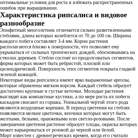
оптимальные условия для роста и избежать распространенных
ошибок при выращивании.
Характеристика рипсалиса и видовое
разнообразие
Эпифитный многолетник отличается сильно разветвленными
стеблями, длина которых колеблется от 70 до 100 см. Ширина
каждого побега составляет 3-4 мм. Корни растения
располагаются близко к поверхности, что позволяет ему
укрываться от сильных тропических дождей, обосновываясь на
стволах деревьев. Стебли состоят из продолговатых сегментов,
форма которых может быть ребристой, плоской или
цилиндрической. Поверхность этих сегментов покрыта гладкой
зеленой кожицей.
Некоторые виды рипсалиса имеют ярко выраженные ареолы,
которые обрамлены мягким ворсом. Каждый стебель образует
достаточно крупные и густые веточки. Молодые растения
выглядят как компактные кустики, а по мере роста их побеги
каскадом свисают из горшка. Уникальной чертой этого рода
являются воздушные корешки. В период цветения на стеблях
появляются мелкие цветочки, венчики которых могут быть
желтыми, белыми, оранжевыми или светло-розовыми. После
завершения цветения растение образует плоды, окраска которых
может варьироваться от розовой до черной или белой.
Мирт известен с древнегреческих времен, когда его считали