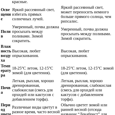
красные.
Яркий рассеянный свет,
Осве
Яркий рассеянный свет,
может переносить немного
щени
избегать прямых
больше прямого солнца, чем
е
солнечных лучей.
рипсалис.
Умеренный, почва должна
Умеренный, почва должна
Поли
просыхать между
просыхать между поливами.
в
поливами. Зимой
Зимой сократить.
сократить.
Влаж
ность
Высокая, любит
Высокая, любит
возду
опрыскивания.
опрыскивания.
ха
Темп
18-25°C летом, 12-15°C
18-25°C летом, 12-15°C зимой
ерату
зимой (для цветения).
(для цветения).
ра
Легкая, рыхлая, хорошо
Легкая, рыхлая, хорошо
дренированная,
дренированная, слабокислая
Почв
слабокислая (смесь для
(смесь для орхидей или
а
орхидей или кактусов с
кактусов с добавлением
добавлением торфа).
торфа).
Пери
Обычно цветет зимой или
Различные виды цветут в
од
ранней весной (отсюда
разное время, часто весной
цвете
название “Декабрист” для