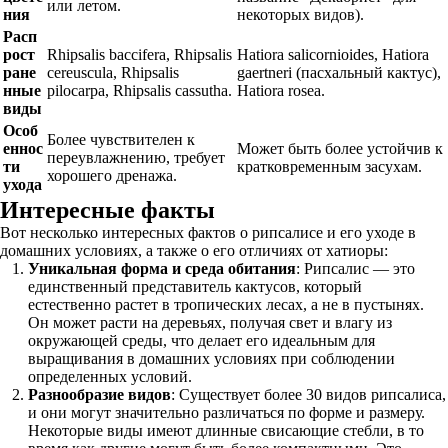
или летом.
ния
некоторых видов).
Расп
рост
Rhipsalis baccifera, Rhipsalis
Hatiora salicornioides, Hatiora
ране
cereuscula, Rhipsalis
gaertneri (пасхальный кактус),
нные
pilocarpa, Rhipsalis cassutha.
Hatiora rosea.
виды
Особ
Более чувствителен к
еннос
Может быть более устойчив к
переувлажнению, требует
ти
кратковременным засухам.
хорошего дренажа.
ухода
Интересные факты
Вот несколько интересных фактов о рипсалисе и его уходе в
домашних условиях, а также о его отличиях от хатиоры:
Уникальная форма и среда обитания
: Рипсалис — это
единственный представитель кактусов, который
естественно растет в тропических лесах, а не в пустынях.
Он может расти на деревьях, получая свет и влагу из
окружающей среды, что делает его идеальным для
выращивания в домашних условиях при соблюдении
определенных условий.
Разнообразие видов
: Существует более 30 видов рипсалиса,
и они могут значительно различаться по форме и размеру.
Некоторые виды имеют длинные свисающие стебли, в то