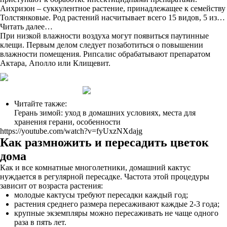
Аихризон – суккулентное растение, принадлежащее к семейству
Толстянковые. Род растений насчитывает всего 15 видов, 5 из…
Читать далее…
При низкой влажности воздуха могут появиться паутинные
клещи. Первым делом следует позаботиться о повышении
влажности помещения. Рипсалис обрабатывают препаратом
Актара, Аполло или Клищевит.
Читайте также:
Герань зимой: уход в домашних условиях, места для
хранения герани, особенности
https://youtube.com/watch?v=fyUxzNXdajg
Как размножить и пересадить цветок
дома
Как и все комнатные многолетники, домашний кактус
нуждается в регулярной пересадке. Частота этой процедуры
зависит от возраста растения:
молодые кактусы требуют пересадки каждый год;
растения среднего размера пересаживают каждые 2-3 года;
крупные экземпляры можно пересаживать не чаще одного
раза в пять лет.