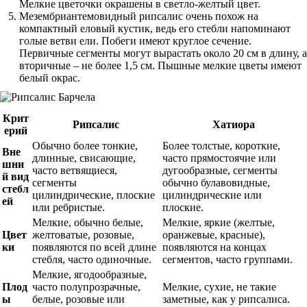
Мелкие цветочки окрашены в светло-желтый цвет.
Мезембриантемовидный рипсалис очень похож на
компактный еловый кустик, ведь его стебли напоминают
голые ветви ели. Побеги имеют круглое сечение.
Первичные сегменты могут вырастать около 20 см в длину, а
вторичные – не более 1,5 см. Пышные мелкие цветы имеют
белый окрас.
Крит
Рипсалис
Хатиора
ерий
Обычно более тонкие,
Более толстые, короткие,
Вне
длинные, свисающие,
часто прямостоячие или
шни
часто ветвящиеся,
дугообразные, сегменты
й вид
сегменты
обычно булавовидные,
стебл
цилиндрические, плоские
цилиндрические или
ей
или ребристые.
плоские.
Мелкие, обычно белые,
Мелкие, яркие (желтые,
Цвет
желтоватые, розовые,
оранжевые, красные),
ки
появляются по всей длине
появляются на концах
стебля, часто одиночные.
сегментов, часто группами.
Мелкие, ягодообразные,
Плод
часто полупрозрачные,
Мелкие, сухие, не такие
ы
белые, розовые или
заметные, как у рипсалиса.