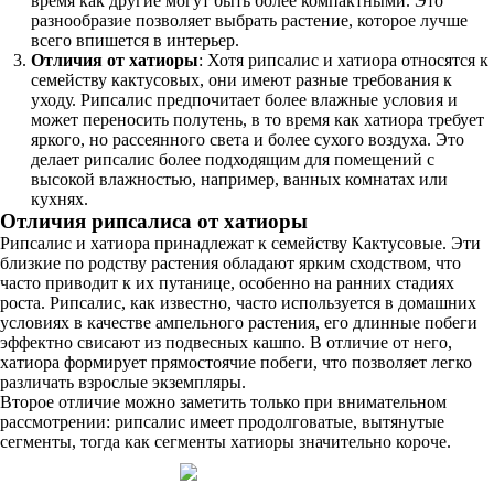
время как другие могут быть более компактными. Это
разнообразие позволяет выбрать растение, которое лучше
всего впишется в интерьер.
Отличия от хатиоры
: Хотя рипсалис и хатиора относятся к
семейству кактусовых, они имеют разные требования к
уходу. Рипсалис предпочитает более влажные условия и
может переносить полутень, в то время как хатиора требует
яркого, но рассеянного света и более сухого воздуха. Это
делает рипсалис более подходящим для помещений с
высокой влажностью, например, ванных комнатах или
кухнях.
Отличия рипсалиса от хатиоры
Рипсалис и хатиора принадлежат к семейству Кактусовые. Эти
близкие по родству растения обладают ярким сходством, что
часто приводит к их путанице, особенно на ранних стадиях
роста. Рипсалис, как известно, часто используется в домашних
условиях в качестве ампельного растения, его длинные побеги
эффектно свисают из подвесных кашпо. В отличие от него,
хатиора формирует прямостоячие побеги, что позволяет легко
различать взрослые экземпляры.
Второе отличие можно заметить только при внимательном
рассмотрении: рипсалис имеет продолговатые, вытянутые
сегменты, тогда как сегменты хатиоры значительно короче.